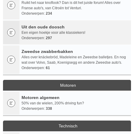
Ruikt het naar knoflook? Dan is dit het juiste forum! Alles over
Franse auto's, van Citroën tot Venturi.
Onderwerpen:
234
Uit den oude doosch
Een eigen hoekje voor alle klassiekers!
Onderwerpen:
297
Zweedse zwabberbakken
Alles over knäckebröd, Madeleine en Zweedse balletjes. En nog
wat over Volvo, Saab, Koenigsegg en andere Zweedse auto's.
Onderwerpen:
61
Motoren
Motoren algemeen
50% van de wielen, 200% driving fun?
Onderwerpen:
338
Technisch