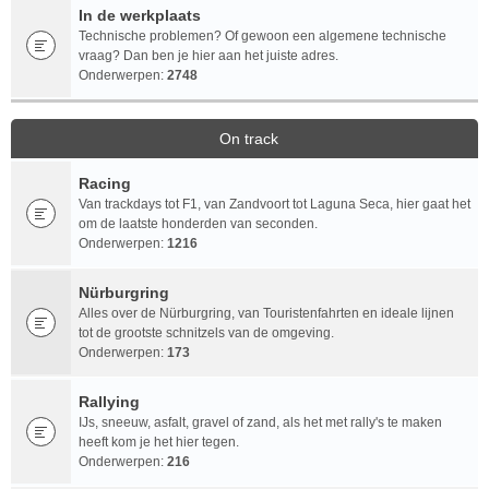
In de werkplaats
Technische problemen? Of gewoon een algemene technische
vraag? Dan ben je hier aan het juiste adres.
Onderwerpen:
2748
On track
Racing
Van trackdays tot F1, van Zandvoort tot Laguna Seca, hier gaat het
om de laatste honderden van seconden.
Onderwerpen:
1216
Nürburgring
Alles over de Nürburgring, van Touristenfahrten en ideale lijnen
tot de grootste schnitzels van de omgeving.
Onderwerpen:
173
Rallying
IJs, sneeuw, asfalt, gravel of zand, als het met rally's te maken
heeft kom je het hier tegen.
Onderwerpen:
216