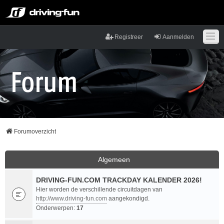
Registreer
Aanmelden
Forumoverzicht
Algemeen
DRIVING-FUN.COM TRACKDAY KALENDER 2026!
Hier worden de verschillende circuitdagen van
http://www.driving-fun.com
aangekondigd.
Onderwerpen:
17