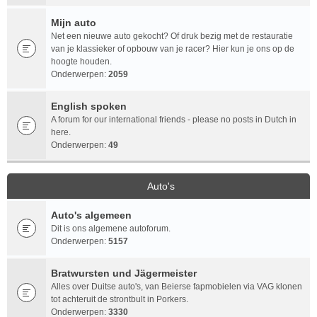
Mijn auto
Net een nieuwe auto gekocht? Of druk bezig met de restauratie
van je klassieker of opbouw van je racer? Hier kun je ons op de
hoogte houden.
Onderwerpen:
2059
English spoken
A forum for our international friends - please no posts in Dutch in
here.
Onderwerpen:
49
Auto's
Auto's algemeen
Dit is ons algemene autoforum.
Onderwerpen:
5157
Bratwursten und Jägermeister
Alles over Duitse auto's, van Beierse fapmobielen via VAG klonen
tot achteruit de strontbult in Porkers.
Onderwerpen:
3330