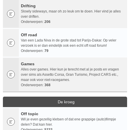
Drifting
Slowly sideways, maar oh zo leuk om te doen. Hier vind je alles
over driften.
Onderwerpen:
206
Off road
Van een Lada Niva in de grote stad tot Parijs-Dakar. Op veler
verzoek is er dan eindelijk ook een echt off road forum!
Onderwerpen:
79
Games
Alles over games. Hier kun je terecht met al je posts en vragen
over sims als Assetto Corsa, Gran Turismo, Project CARS etc.,
maar ook voor niet-racegames.
Onderwerpen:
368
De kroeg
Off topic
Wil je even gezellig kletsen of dat ene grappige (auto)filmpje
delen? Dat kan hier.
Onderwerpen:
5232