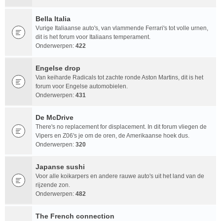
Bella Italia
Vurige Italiaanse auto's, van vlammende Ferrari's tot volle urnen,
dit is het forum voor Italiaans temperament.
Onderwerpen:
422
Engelse drop
Van keiharde Radicals tot zachte ronde Aston Martins, dit is het
forum voor Engelse automobielen.
Onderwerpen:
431
De McDrive
There's no replacement for displacement. In dit forum vliegen de
Vipers en Z06's je om de oren, de Amerikaanse hoek dus.
Onderwerpen:
320
Japanse sushi
Voor alle koikarpers en andere rauwe auto's uit het land van de
rijzende zon.
Onderwerpen:
482
The French connection