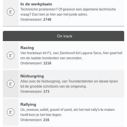
In de werkplaats
Technische problemen? Of gewoon een algemene technische
vraag? Dan ben je hier aan het juiste adres.
Onderwerpen:
2748
On track
Racing
Van trackdays tot F1, van Zandvoort tot Laguna Seca, hier gaat het
om de laatste honderden van seconden.
Onderwerpen:
1216
Nürburgring
Alles over de Nürburgring, van Touristenfahrten en ideale lijnen
tot de grootste schnitzels van de omgeving.
Onderwerpen:
173
Rallying
IJs, sneeuw, asfalt, gravel of zand, als het met rally's te maken
heeft kom je het hier tegen.
Onderwerpen:
216