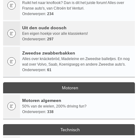
Ruikt het naar knoflook? Dan is dit het juiste forum! Alles over
Franse auto's, van Citroën tot Venturi.
Onderwerpen:
234
Uit den oude doosch
Een eigen hoekje voor alle klassiekers!
Onderwerpen:
297
Zweedse zwabberbakken
Alles over knäckebröd, Madeleine en Zweedse balletjes. En nog
wat over Volvo, Saab, Koenigsegg en andere Zweedse auto's.
Onderwerpen:
61
Motoren
Motoren algemeen
50% van de wielen, 200% driving fun?
Onderwerpen:
338
Technisch