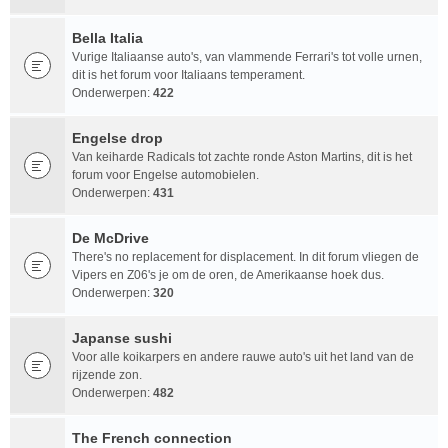
Bella Italia
Vurige Italiaanse auto's, van vlammende Ferrari's tot volle urnen,
dit is het forum voor Italiaans temperament.
Onderwerpen:
422
Engelse drop
Van keiharde Radicals tot zachte ronde Aston Martins, dit is het
forum voor Engelse automobielen.
Onderwerpen:
431
De McDrive
There's no replacement for displacement. In dit forum vliegen de
Vipers en Z06's je om de oren, de Amerikaanse hoek dus.
Onderwerpen:
320
Japanse sushi
Voor alle koikarpers en andere rauwe auto's uit het land van de
rijzende zon.
Onderwerpen:
482
The French connection