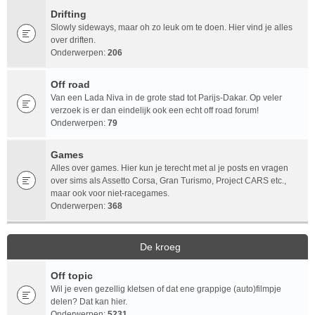
Drifting
Slowly sideways, maar oh zo leuk om te doen. Hier vind je alles
over driften.
Onderwerpen:
206
Off road
Van een Lada Niva in de grote stad tot Parijs-Dakar. Op veler
verzoek is er dan eindelijk ook een echt off road forum!
Onderwerpen:
79
Games
Alles over games. Hier kun je terecht met al je posts en vragen
over sims als Assetto Corsa, Gran Turismo, Project CARS etc.,
maar ook voor niet-racegames.
Onderwerpen:
368
De kroeg
Off topic
Wil je even gezellig kletsen of dat ene grappige (auto)filmpje
delen? Dat kan hier.
Onderwerpen:
5231