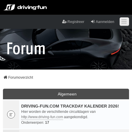
Registreer
Aanmelden
Forumoverzicht
Algemeen
DRIVING-FUN.COM TRACKDAY KALENDER 2026!
Hier worden de verschillende circuitdagen van
http://www.driving-fun.com
aangekondigd.
Onderwerpen:
17