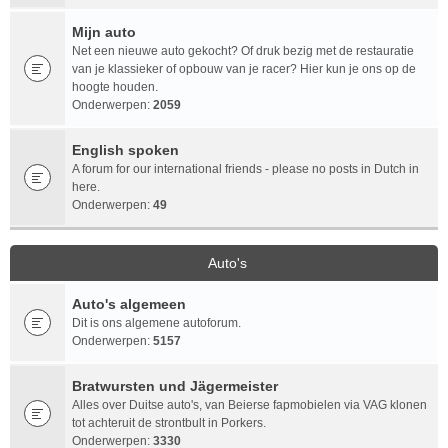
Mijn auto
Net een nieuwe auto gekocht? Of druk bezig met de restauratie
van je klassieker of opbouw van je racer? Hier kun je ons op de
hoogte houden.
Onderwerpen:
2059
English spoken
A forum for our international friends - please no posts in Dutch in
here.
Onderwerpen:
49
Auto's
Auto's algemeen
Dit is ons algemene autoforum.
Onderwerpen:
5157
Bratwursten und Jägermeister
Alles over Duitse auto's, van Beierse fapmobielen via VAG klonen
tot achteruit de strontbult in Porkers.
Onderwerpen:
3330