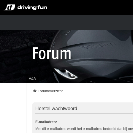
V&A
Forumoverzicht
Herstel wachtwoord
E-mailadres:
Met dit e-mailadres wordt het e-mailadres bedoeld dat bij ons