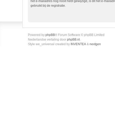
het e-mailadres nog nooit hebt gewijzigd, is dit het e-mailadr
gebruikt bij de registratie.
Powered by
phpBB
® Forum Software © phpBB Limited
Nederlandse vertaling door
phpBB.nl
.
Style we_universal created by
INVENTEA
&
nextgen