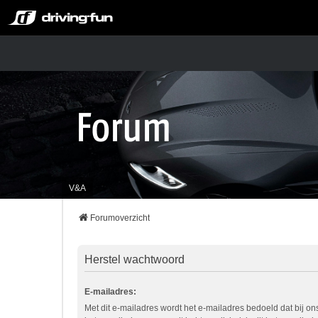
V&A
Forumoverzicht
Herstel wachtwoord
E-mailadres:
Met dit e-mailadres wordt het e-mailadres bedoeld dat bij ons