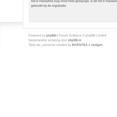
het e-mailadres nog nooit hebt gewijzigd, is dit het e-mailadr
gebruikt bij de registratie.
Powered by
phpBB
® Forum Software © phpBB Limited
Nederlandse vertaling door
phpBB.nl
.
Style we_universal created by
INVENTEA
&
nextgen