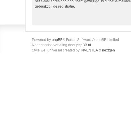
het e-mailadres nog nooit hebt gewijzigd, is dit het e-mailadr
gebruikt bij de registratie.
Powered by
phpBB
® Forum Software © phpBB Limited
Nederlandse vertaling door
phpBB.nl
.
Style we_universal created by
INVENTEA
&
nextgen