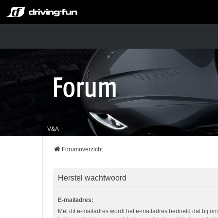
V&A
Forumoverzicht
Herstel wachtwoord
E-mailadres:
Met dit e-mailadres wordt het e-mailadres bedoeld dat bij ons