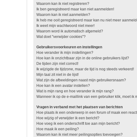
Waarom kan ik niet registreren?
Ik ben geregistreerd maar kan niet aanmelden!
Waarom kan ik niet aanmelden?
Ik heb me ooit geregistreerd maar kan nu niet meer aanmel
Ik weet mijn wachtwoord niet meer!
Waarom word ik automatisch afgemeld?
Wat doet "verwijder cookies"?
Gebruikersvoorkeuren en instellingen
Hoe verander ik mijn instellingen?
Hoe kan ik onzichtbaar zijn in de online gebruikers lijst?
De tijden zijn niet correct!
Ik wijzigde de tijdzone, maar de tijd is nog steeds verkeerd!
Mijn taal zit niet in de lijst!
Wat zijn de afbeeldingen naast mijn gebruikersnaam?
Hoe kan ik een avatar instellen?
Wat is mijn rang en hoe verander ik mijn rang?
Wanneer ik op de e-maillink van een gebruiker klik, moet i
Vragen in verband met het plaatsen van berichten
Hoe plaats ik een onderwerp in een forum of maak een react
Hoe wijzig of verwijder ik een bericht?
Hoe voeg ik een onderschrift toe aan mijn bericht?
Hoe maak ik een peiling?
Waarom kan ik niet meer peilingsopties toevoegen?