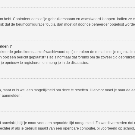
em hebt. Controleer eerst of je gebruikersnaam en wachtwoord kloppen. Indien ze 
lijk dat de forumconfiguratie fout is, dan moet dit door de beheerder opgelost worde
elden!?
rkeerde gebruikersnaam of wachtwoord op (controleer de e-mail met je registratie
dan ooit een bericht geplaatst? Het is normaal dat forums om de zoveel tijd gebruike
e opnieuw te registreren en meng je in de discussies.
en, maar er is wel een mogelijkheid om deze te resetten. Hiervoor moet je naar de
er aanmelden.
t aanvinkt, blijf je maar voor een bepaalde tijd aangemeld. Zo wordt vermeden dat
echter af als je gebruik maakt van een openbare computer, bijvoorbeeld op school, i