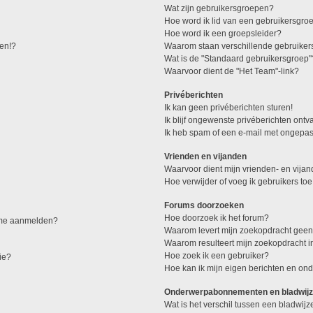
Wat zijn gebruikersgroepen?
Hoe word ik lid van een gebruikersgro
Hoe word ik een groepsleider?
den!?
Waarom staan verschillende gebruiker
Wat is de "Standaard gebruikersgroep"
Waarvoor dient de "Het Team"-link?
Privéberichten
Ik kan geen privéberichten sturen!
Ik blijf ongewenste privéberichten ont
Ik heb spam of een e-mail met ongepas
Vrienden en vijanden
Waarvoor dient mijn vrienden- en vijand
Hoe verwijder of voeg ik gebruikers toe
Forums doorzoeken
Hoe doorzoek ik het forum?
k me aanmelden?
Waarom levert mijn zoekopdracht geen
Waarom resulteert mijn zoekopdracht i
Hoe zoek ik een gebruiker?
ie?
Hoe kan ik mijn eigen berichten en o
Onderwerpabonnementen en bladwijz
Wat is het verschil tussen een bladwi