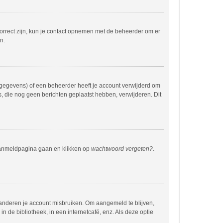
correct zijn, kun je contact opnemen met de beheerder om er
n.
 gegevens) of een beheerder heeft je account verwijderd om
rs, die nog geen berichten geplaatst hebben, verwijderen. Dit
 aanmeldpagina gaan en klikken op
wachtwoord vergeten?
.
 anderen je account misbruiken. Om aangemeld te blijven,
n de bibliotheek, in een internetcafé, enz. Als deze optie