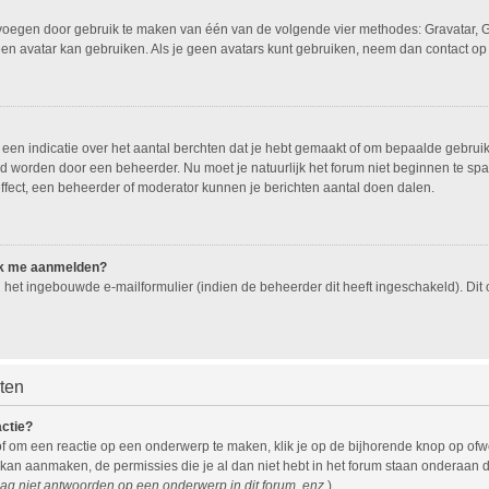
oevoegen door gebruik te maken van één van de volgende vier methodes: Gravatar, G
een avatar kan gebruiken. Als je geen avatars kunt gebruiken, neem dan contact op
n indicatie over het aantal berchten dat je hebt gemaakt of om bepaalde gebruiker
eld worden door een beheerder. Nu moet je natuurlijk het forum niet beginnen te 
effect, een beheerder of moderator kunnen je berichten aantal doen dalen.
 ik me aanmelden?
het ingebouwde e-mailformulier (indien de beheerder dit heeft ingeschakeld). Di
hten
actie?
f om een reactie op een onderwerp te maken, klik je op de bijhorende knop op of
 kan aanmaken, de permissies die je al dan niet hebt in het forum staan onderaan 
ag niet antwoorden op een onderwerp in dit forum, enz.
).