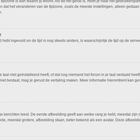
tijdzone is dan waarin jij woont. Als dit het geval is, moet je naar het gebruikers
n dat het veranderen van de tijdzone, zoals de meeste instellingen, alleen gedaan
n.
!
ed hebt ingevuld en de tijd is nog steeds anders, is waarschijnlijk de tijd op de ser
al niet geïnstalleerd heeft, of dat nog niemand het forum in je taal vertaald heeft.
nog niet bestaat, mag je gerust de vertaling maken. Meer informatie hieromtrent ka
 berichten leest. De eerste afbeelding geeft aan welke rang je hebt, meestal zijn d
ede, meestal grotere, afbeelding staan, beter bekend als een avatar. Deze afbeeldin