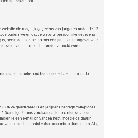
raden het zeker aan!
dere website die mogelijk gegevens van jongeren onder de 13
at de ouders weten dat de website persoonlijke gegevens
ing is, neem dan contact op met een juridisch raadgever voor
e wetgeving, tenzij dit hieronder vermeld wordt.
registratie mogelijkheid heeft uitgeschakeld om zo de
 COPPA geactiveerd is en je tijdens het registratieproces
orden? Sommige forums vereisen dat iedere nieuwe account
 Indien je een e-mail ontvangen hebt, moet je de daarin
ivatie is om het aantal valse accounts te doen dalen. Als je