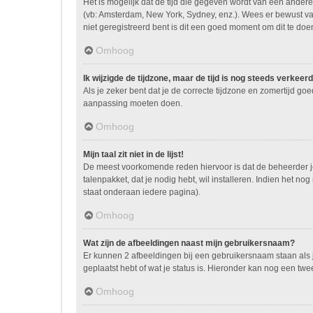
Het is mogelijk dat de tijd die gegeven wordt van een andere 
(vb: Amsterdam, New York, Sydney, enz.). Wees er bewust va
niet geregistreerd bent is dit een goed moment om dit te doe
Omhoog
Ik wijzigde de tijdzone, maar de tijd is nog steeds verkeerd
Als je zeker bent dat je de correcte tijdzone en zomertijd go
aanpassing moeten doen.
Omhoog
Mijn taal zit niet in de lijst!
De meest voorkomende reden hiervoor is dat de beheerder je ta
talenpakket, dat je nodig hebt, wil installeren. Indien het 
staat onderaan iedere pagina).
Omhoog
Wat zijn de afbeeldingen naast mijn gebruikersnaam?
Er kunnen 2 afbeeldingen bij een gebruikersnaam staan als je
geplaatst hebt of wat je status is. Hieronder kan nog een twe
Omhoog