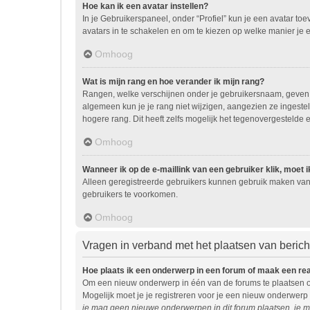
Hoe kan ik een avatar instellen?
In je Gebruikerspaneel, onder “Profiel” kun je een avatar t
avatars in te schakelen en om te kiezen op welke manier je 
Omhoog
Wat is mijn rang en hoe verander ik mijn rang?
Rangen, welke verschijnen onder je gebruikersnaam, geven ee
algemeen kun je je rang niet wijzigen, aangezien ze ingest
hogere rang. Dit heeft zelfs mogelijk het tegenovergestelde 
Omhoog
Wanneer ik op de e-maillink van een gebruiker klik, moet
Alleen geregistreerde gebruikers kunnen gebruik maken van 
gebruikers te voorkomen.
Omhoog
Vragen in verband met het plaatsen van beric
Hoe plaats ik een onderwerp in een forum of maak een re
Om een nieuw onderwerp in één van de forums te plaatsen o
Mogelijk moet je je registreren voor je een nieuw onderwerp
je mag geen nieuwe onderwerpen in dit forum plaatsen, je m