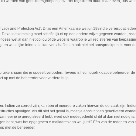
 lid worden van gebruikersgroepen, enz. Het registreren duurt maar even, dus we 
ivacy and Protection Act". Dit is een Amerikaanse wet uit 1998 die vereist dat ie
s. Deze toestemming moet schriftelijk of op een andere wijze gegeven worden, zod
 of deze wet al dan niet op jou of de website waarop je wil registreren van toepass
en wettelijke informatie kan verschaffen en ook niet het aanspreekpunt is voor dez
bruikersnaam die je opgeeft verboden. Tevens is het mogelijk dat de beheerder de 
ct op met de beheerder voor verdere hulp.
 Indien ze correct zijn, kan één of meerdere zaken hiervan de oorzaak zijn. Indien
instructies opvolgen. Als dit niet het geval is, moet je account dan geactiveerd w
Wanneer je je geregistreerd hebt, werd ook medegedeeld of dit al dan niet nodig is.
ngen hebt, was het opgegeven e-mailadres dan wel juist? Één van de redenen van act
 op met de beheerder.