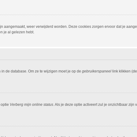
 zijn aangemaakt, weer verwijderd worden. Deze cookies zorgen ervoor dat je aang
n je al gelezen hebt.
n in de database. Om ze te wijzigen moet je op de
gebruikerspaneel
link klikken (d
 optie
Verberg mijn online status
. Als je deze optie activeert zul je onzichtbaar zi