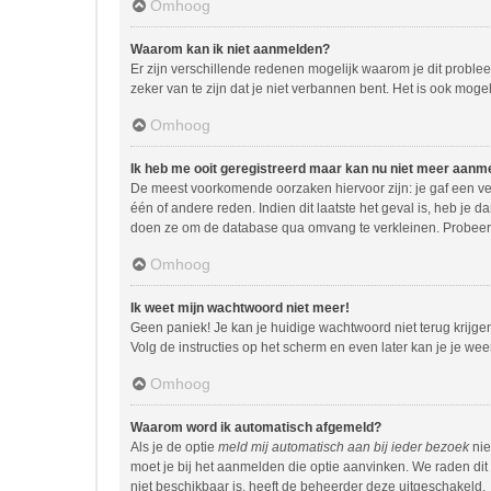
Omhoog
Waarom kan ik niet aanmelden?
Er zijn verschillende redenen mogelijk waarom je dit proble
zeker van te zijn dat je niet verbannen bent. Het is ook moge
Omhoog
Ik heb me ooit geregistreerd maar kan nu niet meer aanm
De meest voorkomende oorzaken hiervoor zijn: je gaf een ve
één of andere reden. Indien dit laatste het geval is, heb je 
doen ze om de database qua omvang te verkleinen. Probeer j
Omhoog
Ik weet mijn wachtwoord niet meer!
Geen paniek! Je kan je huidige wachtwoord niet terug krijg
Volg de instructies op het scherm en even later kan je je we
Omhoog
Waarom word ik automatisch afgemeld?
Als je de optie
meld mij automatisch aan bij ieder bezoek
nie
moet je bij het aanmelden die optie aanvinken. We raden dit 
niet beschikbaar is, heeft de beheerder deze uitgeschakeld.