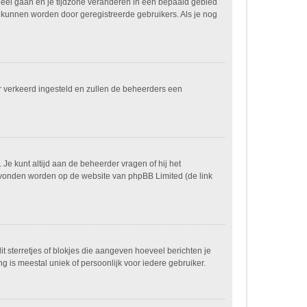
paneel gaan en je tijdzone veranderen in een bepaald gebied
 kunnen worden door geregistreerde gebruikers. Als je nog
ver verkeerd ingesteld en zullen de beheerders een
 Je kunt altijd aan de beheerder vragen of hij het
n gevonden worden op de website van phpBB Limited (de link
it sterretjes of blokjes die aangeven hoeveel berichten je
g is meestal uniek of persoonlijk voor iedere gebruiker.