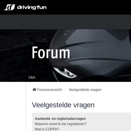
V&A
Forumoverzicht
Veelgestelde vragen
Veelgestelde vragen
Aanmeld- en registratievragen
Waarom moet ik me registreren?
Wat is COPPA?