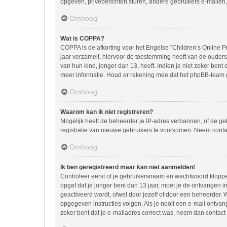
opgeven, privéberichten sturen, andere gebruikers e-mailen,
Omhoog
Wat is COPPA?
COPPA is de afkorting voor het Engelse "Children’s Online Pr
jaar verzamelt, hiervoor de toestemming heeft van de ouder
van hun kind, jonger dan 13, heeft. Indien je niet zeker bent
meer informatie. Houd er rekening mee dat het phpBB-team ge
Omhoog
Waarom kan ik niet registreren?
Mogelijk heeft de beheerder je IP-adres verbannen, of de ge
registratie van nieuwe gebruikers te voorkomen. Neem conta
Omhoog
Ik ben geregistreerd maar kan niet aanmelden!
Controleer eerst of je gebruikersnaam en wachtwoord kloppen.
opgaf dat je jonger bent dan 13 jaar, moet je de ontvangen 
geactiveerd wordt, ofwel door jezelf of door een beheerder. 
opgegeven instructies volgen. Als je nooit een e-mail ontva
zeker bent dat je e-mailadres correct was, neem dan contact