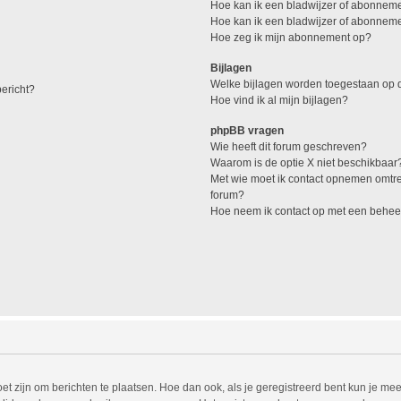
Hoe kan ik een bladwijzer of abonneme
Hoe kan ik een bladwijzer of abonnemen
Hoe zeg ik mijn abonnement op?
Bijlagen
Welke bijlagen worden toegestaan op d
ericht?
Hoe vind ik al mijn bijlagen?
phpBB vragen
Wie heeft dit forum geschreven?
Waarom is de optie X niet beschikbaar
Met wie moet ik contact opnemen omtren
forum?
Hoe neem ik contact op met een behee
et zijn om berichten te plaatsen. Hoe dan ook, als je geregistreerd bent kun je mee