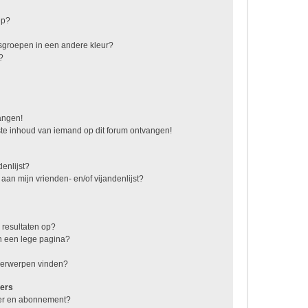
ep?
sgroepen in een andere kleur?
?
vangen!
te inhoud van iemand op dit forum ontvangen!
enlijst?
 aan mijn vrienden- en/of vijandenlijst?
 resultaten op?
n een lege pagina?
nderwerpen vinden?
ers
jzer en abonnement?