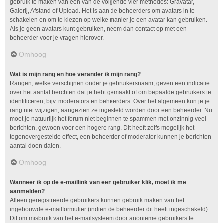
gebruik te maken van één van de volgende vier methodes: Gravatar,
Galerij, Afstand of Upload. Het is aan de beheerders om avatars in te
schakelen en om te kiezen op welke manier je een avatar kan gebruiken.
Als je geen avatars kunt gebruiken, neem dan contact op met een
beheerder voor je vragen hierover.
Omhoog
Wat is mijn rang en hoe verander ik mijn rang?
Rangen, welke verschijnen onder je gebruikersnaam, geven een indicatie
over het aantal berchten dat je hebt gemaakt of om bepaalde gebruikers te
identificeren, bijv. moderators en beheerders. Over het algemeen kun je je
rang niet wijzigen, aangezien ze ingesteld worden door een beheerder. Nu
moet je natuurlijk het forum niet beginnen te spammen met onzinnig veel
berichten, gewoon voor een hogere rang. Dit heeft zelfs mogelijk het
tegenovergestelde effect, een beheerder of moderator kunnen je berichten
aantal doen dalen.
Omhoog
Wanneer ik op de e-maillink van een gebruiker klik, moet ik me
aanmelden?
Alleen geregistreerde gebruikers kunnen gebruik maken van het
ingebouwde e-mailformulier (indien de beheerder dit heeft ingeschakeld).
Dit om misbruik van het e-mailsysteem door anonieme gebruikers te