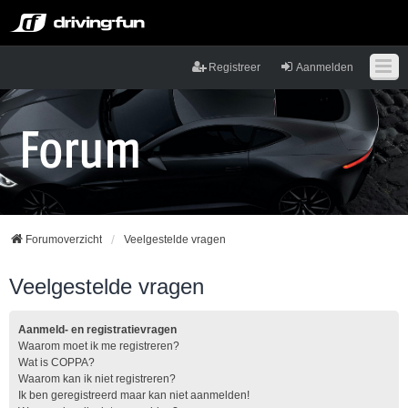
Registreer
Aanmelden
Forumoverzicht
Veelgestelde vragen
Veelgestelde vragen
Aanmeld- en registratievragen
Waarom moet ik me registreren?
Wat is COPPA?
Waarom kan ik niet registreren?
Ik ben geregistreerd maar kan niet aanmelden!