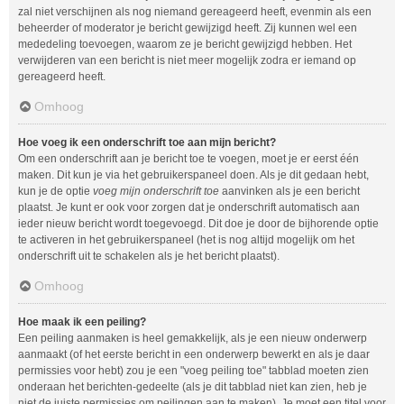
zal niet verschijnen als nog niemand gereageerd heeft, evenmin als een
beheerder of moderator je bericht gewijzigd heeft. Zij kunnen wel een
mededeling toevoegen, waarom ze je bericht gewijzigd hebben. Het
verwijderen van een bericht is niet meer mogelijk zodra er iemand op
gereageerd heeft.
Omhoog
Hoe voeg ik een onderschrift toe aan mijn bericht?
Om een onderschrift aan je bericht toe te voegen, moet je er eerst één
maken. Dit kun je via het gebruikerspaneel doen. Als je dit gedaan hebt,
kun je de optie
voeg mijn onderschrift toe
aanvinken als je een bericht
plaatst. Je kunt er ook voor zorgen dat je onderschrift automatisch aan
ieder nieuw bericht wordt toegevoegd. Dit doe je door de bijhorende optie
te activeren in het gebruikerspaneel (het is nog altijd mogelijk om het
onderschrift uit te schakelen als je het bericht plaatst).
Omhoog
Hoe maak ik een peiling?
Een peiling aanmaken is heel gemakkelijk, als je een nieuw onderwerp
aanmaakt (of het eerste bericht in een onderwerp bewerkt en als je daar
permissies voor hebt) zou je een "voeg peiling toe" tabblad moeten zien
onderaan het berichten-gedeelte (als je dit tabblad niet kan zien, heb je
niet de juiste permissies om peilingen aan te maken). Je moet een titel voor