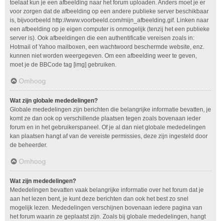
toelaat kun je een afbeelding naar het forum uploaden. Anders moet je er
voor zorgen dat de afbeelding op een andere publieke server beschikbaar
is, bijvoorbeeld http://www.voorbeeld.com/mijn_afbeelding.gif. Linken naar
een afbeelding op je eigen computer is onmogelijk (tenzij het een publieke
server is). Ook afbeeldingen die een authentificatie vereisen zoals in:
Hotmail of Yahoo mailboxen, een wachtwoord beschermde website, enz.
kunnen niet worden weergegeven. Om een afbeelding weer te geven,
moet je de BBCode tag [img] gebruiken.
Omhoog
Wat zijn globale mededelingen?
Globale mededelingen zijn berichten die belangrijke informatie bevatten, je
komt ze dan ook op verschillende plaatsen tegen zoals bovenaan ieder
forum en in het gebruikerspaneel. Of je al dan niet globale mededelingen
kan plaatsen hangt af van de vereiste permissies, deze zijn ingesteld door
de beheerder.
Omhoog
Wat zijn mededelingen?
Mededelingen bevatten vaak belangrijke informatie over het forum dat je
aan het lezen bent, je kunt deze berichten dan ook het best zo snel
mogelijk lezen. Mededelingen verschijnen bovenaan iedere pagina van
het forum waarin ze geplaatst zijn. Zoals bij globale mededelingen, hangt