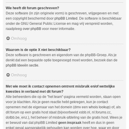
Wie heeft dit forum geschreven?
Deze software (in zijn originele vorm) is geschreven, vrijgegeven en met
een copyright beschermd door
phpBB Limited
. De software is beschikbaar
onder de GNU General Public License en mag vrij verspreid worden,
raadpleeg
over phpBB
voor meer informatie.
Omhoog
Waarom is de optie X niet beschikbaar?
Deze software is geschreven en eigendom van de phpBB-Groep. Als je
denkt dat een bepaalde optie toegevoegd moet worden, bezoek dan de
phpBB Ideeën sectie
.
Omhoog
Met wie moet ik contact opnemen omtrent misbruik en/of wettelijke
kwesties in verband met dit forum?
Alle beheerders die op de "het team"-pagina vermeld worden, staan open
voor je klachten. Als je geen reactie hebt gekregen, kun je contact
opnemen met de eigenaar van het domein (dmv een
whois lookup
) of, als
dit forum op een gratis host staat (bijvoorbeeld xsbb.nl, nl.forums.cc,
dotbb.be, enz.), het beheer of misbruik-afdeling van de gratis host. Wees je
er bewust van dat phpBB Limited
geen inspraak
heeft en dus in geen
enkel geval aansprakelijk gehouden kan worden over hoe, waar en door