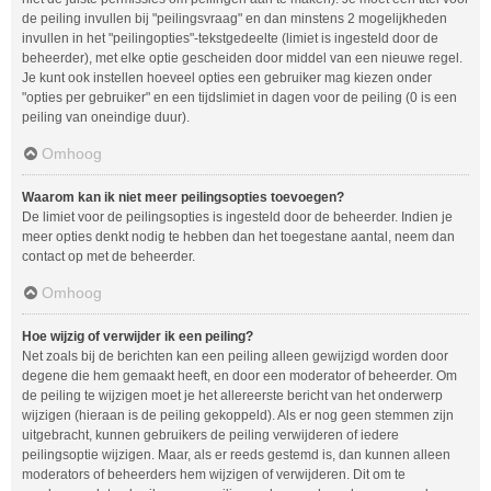
de peiling invullen bij "peilingsvraag" en dan minstens 2 mogelijkheden
invullen in het "peilingopties"-tekstgedeelte (limiet is ingesteld door de
beheerder), met elke optie gescheiden door middel van een nieuwe regel.
Je kunt ook instellen hoeveel opties een gebruiker mag kiezen onder
"opties per gebruiker" en een tijdslimiet in dagen voor de peiling (0 is een
peiling van oneindige duur).
Omhoog
Waarom kan ik niet meer peilingsopties toevoegen?
De limiet voor de peilingsopties is ingesteld door de beheerder. Indien je
meer opties denkt nodig te hebben dan het toegestane aantal, neem dan
contact op met de beheerder.
Omhoog
Hoe wijzig of verwijder ik een peiling?
Net zoals bij de berichten kan een peiling alleen gewijzigd worden door
degene die hem gemaakt heeft, en door een moderator of beheerder. Om
de peiling te wijzigen moet je het allereerste bericht van het onderwerp
wijzigen (hieraan is de peiling gekoppeld). Als er nog geen stemmen zijn
uitgebracht, kunnen gebruikers de peiling verwijderen of iedere
peilingsoptie wijzigen. Maar, als er reeds gestemd is, dan kunnen alleen
moderators of beheerders hem wijzigen of verwijderen. Dit om te