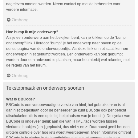
nagelezen moeten worden. Neem contact op met de beheerder voor
verdere informatie.
Omhoog
Hoe bump ik mijn onderwerp?
Als je een onderwerp aan het bekijken bent, kan je klikken op de "bump
onderwerp" link. Hierdoor "bump" je het onderwerp naar boven op de
eerste pagina van de onderwerpenlijst. Als deze link er niet staat, kunnen
onderwerpen niet gebumpt worden. Een onderwerp kan ook gebumpt
worden door een antwoord te plaatsen, maar hou hierbij wel rekening met
de regels van het forum.
Omhoog
Tekstopmaak en onderwerp soorten
Wat is BBCode?
BBCode is een vereenvoudigde versie van html, het gebruik ervan is al
dan niet toegestaan door de beheerder (je kunt BBCode ook per bericht
uitschakelen, dit is een optie bij het plaatsen van je bericht). De syntax van
BBCode is ongeveer gelijk aan die van HTML, tags worden tussen
vierkante haakjes [ en ] geplaatst, dus niet < en >. Daarnaast geeft het een
grotere controle over hoe iets wordt weergegeven. Meer informatie omtrent
BBCode is te vinden in de handleiding die je kunt openen als je een