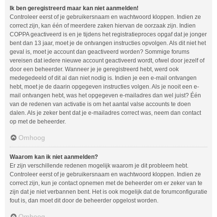
Ik ben geregistreerd maar kan niet aanmelden!
Controleer eerst of je gebruikersnaam en wachtwoord kloppen. Indien ze
correct zijn, kan één of meerdere zaken hiervan de oorzaak zijn. Indien
COPPA geactiveerd is en je tijdens het registratieproces opgaf dat je jonger
bent dan 13 jaar, moet je de ontvangen instructies opvolgen. Als dit niet het
geval is, moet je account dan geactiveerd worden? Sommige forums
vereisen dat iedere nieuwe account geactiveerd wordt, ofwel door jezelf of
door een beheerder. Wanneer je je geregistreerd hebt, werd ook
medegedeeld of dit al dan niet nodig is. Indien je een e-mail ontvangen
hebt, moet je de daarin opgegeven instructies volgen. Als je nooit een e-
mail ontvangen hebt, was het opgegeven e-mailadres dan wel juist? Één
van de redenen van activatie is om het aantal valse accounts te doen
dalen. Als je zeker bent dat je e-mailadres correct was, neem dan contact
op met de beheerder.
Omhoog
Waarom kan ik niet aanmelden?
Er zijn verschillende redenen mogelijk waarom je dit probleem hebt.
Controleer eerst of je gebruikersnaam en wachtwoord kloppen. Indien ze
correct zijn, kun je contact opnemen met de beheerder om er zeker van te
zijn dat je niet verbannen bent. Het is ook mogelijk dat de forumconfiguratie
fout is, dan moet dit door de beheerder opgelost worden.
Omhoog