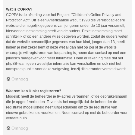
Wat is COPPA?
COPPA is de afkorting voor het Engelse "Children’s Online Privacy and
Protection Act". Dit is een Amerikaanse wet uit 1998 die vereist dat iedere
website die mogelijk gegevens van jongeren onder de 13 jaar verzamelt,
hiervoor de toestemming heeft van de ouders. Deze toestemming moet
schriftelijk of op een andere wijze gegeven worden, zodat de ouders weten
dat de website persoonlijke gegevens van hun kind, jonger dan 13, heeft.
Indien je niet zeker bent of deze wet al dan niet op jou of de website
waarop je wil registreren van toepassing is, neem dan contact op met een
juridisch raadgever voor meer informatie. Houd er rekening mee dat het
phpBB-team geen wettelijke informatie kan verschaffen en ook niet het
aanspreekpunt is voor deze wetgeving, tenzij dit hieronder vermeld wordt.
Omhoog
Waarom kan ik niet registreren?
Mogelijk heeft de beheerder je IP-adres verbannen, of de gebruikersnaam
die je opgeeft verboden. Tevens is het mogelijk dat de beheerder de
registratie mogelijkheid heeft uitgeschakeld om zo de registratie van
nieuwe gebruikers te voorkomen. Neem contact op met de beheerder voor
verdere hulp.
Omhoog