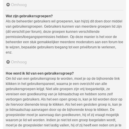
Omhoog
Wat zijn gebruikersgroepen?
Als de beheerder gebruikers wil groeperen, kan hij/zij dit doen door middel
van gebruikersgroepen. Gebruikers kunnen van meerdere groepen lid zijn
(dit verschilt per forum), deze groepen kunnen verschillende
permissies/toegangspermissies hebben. Op deze manier is het voor de
beheerder een stuk gemakkelijker meerdere moderators aan een forum toe
te wijzen, bepaalde gebruikers toegang tot een privéforum te verlenen,
enz.
Omhoog
Hoe word ik lid van een gebruikersgroep?
Om lid van een gebruikersgroep te worden, moet je op de bijhorende link
klikken in het gebruikerspaneel, waarna je een overzicht van alle
gebruikersgroepen krijgt. Niet alle groepen zijn vrij toegankelijk, ze
vereisen een goedkeuring van je lidmaatschap en hebben soms zelf
verborgen gebruikers. Als het een open groep is, kan je lid worden door op
de hiervoor dienende knop te klikken. Als het een gesloten groep is, kan je
je lidmaatschap aanvragen door op de bijhorende knop te klikken. De
groepsleider moet je aanvraag dan goedkeuren, hij of zij vraagt mogelijk
waarom je lid wil worden. Indien je niet tot een groep toegelaten wordt,
moet je de groepsleider niet lastig vallen, hij of zij heeft een reden om je te