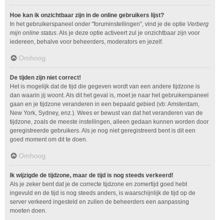
Hoe kan ik onzichtbaar zijn in de online gebruikers lijst?
In het gebruikerspaneel onder "foruminstellingen", vind je de optie
Verberg
mijn online status
. Als je deze optie activeert zul je onzichtbaar zijn voor
iedereen, behalve voor beheerders, moderators en jezelf.
Omhoog
De tijden zijn niet correct!
Het is mogelijk dat de tijd die gegeven wordt van een andere tijdzone is
dan waarin jij woont. Als dit het geval is, moet je naar het gebruikerspaneel
gaan en je tijdzone veranderen in een bepaald gebied (vb: Amsterdam,
New York, Sydney, enz.). Wees er bewust van dat het veranderen van de
tijdzone, zoals de meeste instellingen, alleen gedaan kunnen worden door
geregistreerde gebruikers. Als je nog niet geregistreerd bent is dit een
goed moment om dit te doen.
Omhoog
Ik wijzigde de tijdzone, maar de tijd is nog steeds verkeerd!
Als je zeker bent dat je de correcte tijdzone en zomertijd goed hebt
ingevuld en de tijd is nog steeds anders, is waarschijnlijk de tijd op de
server verkeerd ingesteld en zullen de beheerders een aanpassing
moeten doen.