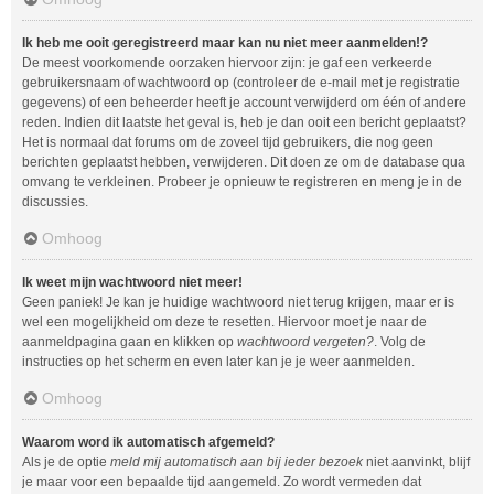
Ik heb me ooit geregistreerd maar kan nu niet meer aanmelden!?
De meest voorkomende oorzaken hiervoor zijn: je gaf een verkeerde
gebruikersnaam of wachtwoord op (controleer de e-mail met je registratie
gegevens) of een beheerder heeft je account verwijderd om één of andere
reden. Indien dit laatste het geval is, heb je dan ooit een bericht geplaatst?
Het is normaal dat forums om de zoveel tijd gebruikers, die nog geen
berichten geplaatst hebben, verwijderen. Dit doen ze om de database qua
omvang te verkleinen. Probeer je opnieuw te registreren en meng je in de
discussies.
Omhoog
Ik weet mijn wachtwoord niet meer!
Geen paniek! Je kan je huidige wachtwoord niet terug krijgen, maar er is
wel een mogelijkheid om deze te resetten. Hiervoor moet je naar de
aanmeldpagina gaan en klikken op
wachtwoord vergeten?
. Volg de
instructies op het scherm en even later kan je je weer aanmelden.
Omhoog
Waarom word ik automatisch afgemeld?
Als je de optie
meld mij automatisch aan bij ieder bezoek
niet aanvinkt, blijf
je maar voor een bepaalde tijd aangemeld. Zo wordt vermeden dat