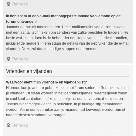
Omhoog
Ik heb spam of een e-mail met ongepaste inhoud van iemand op dit
forum ontvangen!
Jammer dat we dit moeten horen. Het e-mailformulier van dit forum werkt
met een aantal technieken om zenders van zulke berichten te traceren. Het
beste wat je kan doen is de beheerder een kopie van het bericht e-mailen,
inclusief de headers (hierin staan de details van de gebruiker die de e-mail
stuurde). Deze zal dan de nodige stappen ondernemen.
Omhoog
Vrienden en vijanden
Waarvoor dient mijn vrienden- en vijandenlijst?
Hiermee kun je andere gebruikers op het forum sorteren. Gebruikers die in
je vriendenlijst staan worden in het gebruikerspaneel weergegeven zodat
je snel kunt controleren of ze online zijn, of een privébericht kunt sturen.
Tevens is het mogelijk dat hun berichten, in je huidige stijl, gemarkeerd
worden. Als je een gebruiker aan je vijandenlijst toevoegt, worden zijn of
haar berichten standaard verborgen.
Omhoog