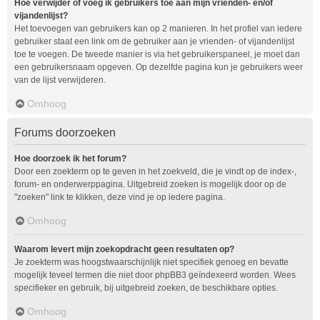
Hoe verwijder of voeg ik gebruikers toe aan mijn vrienden- en/of
vijandenlijst?
Het toevoegen van gebruikers kan op 2 manieren. In het profiel van iedere
gebruiker staat een link om de gebruiker aan je vrienden- of vijandenlijst
toe te voegen. De tweede manier is via het gebruikerspaneel, je moet dan
een gebruikersnaam opgeven. Op dezelfde pagina kun je gebruikers weer
van de lijst verwijderen.
Omhoog
Forums doorzoeken
Hoe doorzoek ik het forum?
Door een zoekterm op te geven in het zoekveld, die je vindt op de index-,
forum- en onderwerppagina. Uitgebreid zoeken is mogelijk door op de
"zoeken" link te klikken, deze vind je op iedere pagina.
Omhoog
Waarom levert mijn zoekopdracht geen resultaten op?
Je zoekterm was hoogstwaarschijnlijk niet specifiek genoeg en bevatte
mogelijk teveel termen die niet door phpBB3 geïndexeerd worden. Wees
specifieker en gebruik, bij uitgebreid zoeken, de beschikbare opties.
Omhoog