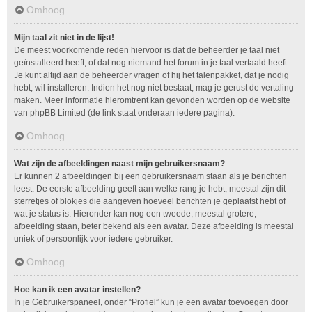
Omhoog
Mijn taal zit niet in de lijst!
De meest voorkomende reden hiervoor is dat de beheerder je taal niet
geïnstalleerd heeft, of dat nog niemand het forum in je taal vertaald heeft.
Je kunt altijd aan de beheerder vragen of hij het talenpakket, dat je nodig
hebt, wil installeren. Indien het nog niet bestaat, mag je gerust de vertaling
maken. Meer informatie hieromtrent kan gevonden worden op de website
van phpBB Limited (de link staat onderaan iedere pagina).
Omhoog
Wat zijn de afbeeldingen naast mijn gebruikersnaam?
Er kunnen 2 afbeeldingen bij een gebruikersnaam staan als je berichten
leest. De eerste afbeelding geeft aan welke rang je hebt, meestal zijn dit
sterretjes of blokjes die aangeven hoeveel berichten je geplaatst hebt of
wat je status is. Hieronder kan nog een tweede, meestal grotere,
afbeelding staan, beter bekend als een avatar. Deze afbeelding is meestal
uniek of persoonlijk voor iedere gebruiker.
Omhoog
Hoe kan ik een avatar instellen?
In je Gebruikerspaneel, onder “Profiel” kun je een avatar toevoegen door