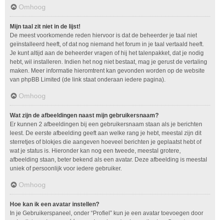
Omhoog
Mijn taal zit niet in de lijst!
De meest voorkomende reden hiervoor is dat de beheerder je taal niet
geïnstalleerd heeft, of dat nog niemand het forum in je taal vertaald heeft.
Je kunt altijd aan de beheerder vragen of hij het talenpakket, dat je nodig
hebt, wil installeren. Indien het nog niet bestaat, mag je gerust de vertaling
maken. Meer informatie hieromtrent kan gevonden worden op de website
van phpBB Limited (de link staat onderaan iedere pagina).
Omhoog
Wat zijn de afbeeldingen naast mijn gebruikersnaam?
Er kunnen 2 afbeeldingen bij een gebruikersnaam staan als je berichten
leest. De eerste afbeelding geeft aan welke rang je hebt, meestal zijn dit
sterretjes of blokjes die aangeven hoeveel berichten je geplaatst hebt of
wat je status is. Hieronder kan nog een tweede, meestal grotere,
afbeelding staan, beter bekend als een avatar. Deze afbeelding is meestal
uniek of persoonlijk voor iedere gebruiker.
Omhoog
Hoe kan ik een avatar instellen?
In je Gebruikerspaneel, onder “Profiel” kun je een avatar toevoegen door