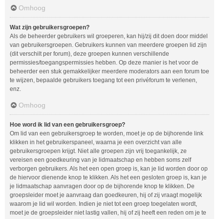
Omhoog
Wat zijn gebruikersgroepen?
Als de beheerder gebruikers wil groeperen, kan hij/zij dit doen door middel
van gebruikersgroepen. Gebruikers kunnen van meerdere groepen lid zijn
(dit verschilt per forum), deze groepen kunnen verschillende
permissies/toegangspermissies hebben. Op deze manier is het voor de
beheerder een stuk gemakkelijker meerdere moderators aan een forum toe
te wijzen, bepaalde gebruikers toegang tot een privéforum te verlenen,
enz.
Omhoog
Hoe word ik lid van een gebruikersgroep?
Om lid van een gebruikersgroep te worden, moet je op de bijhorende link
klikken in het gebruikerspaneel, waarna je een overzicht van alle
gebruikersgroepen krijgt. Niet alle groepen zijn vrij toegankelijk, ze
vereisen een goedkeuring van je lidmaatschap en hebben soms zelf
verborgen gebruikers. Als het een open groep is, kan je lid worden door op
de hiervoor dienende knop te klikken. Als het een gesloten groep is, kan je
je lidmaatschap aanvragen door op de bijhorende knop te klikken. De
groepsleider moet je aanvraag dan goedkeuren, hij of zij vraagt mogelijk
waarom je lid wil worden. Indien je niet tot een groep toegelaten wordt,
moet je de groepsleider niet lastig vallen, hij of zij heeft een reden om je te