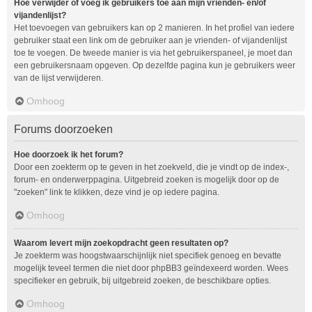
Hoe verwijder of voeg ik gebruikers toe aan mijn vrienden- en/of
vijandenlijst?
Het toevoegen van gebruikers kan op 2 manieren. In het profiel van iedere
gebruiker staat een link om de gebruiker aan je vrienden- of vijandenlijst
toe te voegen. De tweede manier is via het gebruikerspaneel, je moet dan
een gebruikersnaam opgeven. Op dezelfde pagina kun je gebruikers weer
van de lijst verwijderen.
Omhoog
Forums doorzoeken
Hoe doorzoek ik het forum?
Door een zoekterm op te geven in het zoekveld, die je vindt op de index-,
forum- en onderwerppagina. Uitgebreid zoeken is mogelijk door op de
"zoeken" link te klikken, deze vind je op iedere pagina.
Omhoog
Waarom levert mijn zoekopdracht geen resultaten op?
Je zoekterm was hoogstwaarschijnlijk niet specifiek genoeg en bevatte
mogelijk teveel termen die niet door phpBB3 geïndexeerd worden. Wees
specifieker en gebruik, bij uitgebreid zoeken, de beschikbare opties.
Omhoog