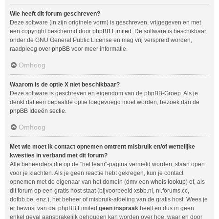
Wie heeft dit forum geschreven?
Deze software (in zijn originele vorm) is geschreven, vrijgegeven en met
een copyright beschermd door
phpBB Limited
. De software is beschikbaar
onder de GNU General Public License en mag vrij verspreid worden,
raadpleeg
over phpBB
voor meer informatie.
Omhoog
Waarom is de optie X niet beschikbaar?
Deze software is geschreven en eigendom van de phpBB-Groep. Als je
denkt dat een bepaalde optie toegevoegd moet worden, bezoek dan de
phpBB Ideeën sectie
.
Omhoog
Met wie moet ik contact opnemen omtrent misbruik en/of wettelijke
kwesties in verband met dit forum?
Alle beheerders die op de "het team"-pagina vermeld worden, staan open
voor je klachten. Als je geen reactie hebt gekregen, kun je contact
opnemen met de eigenaar van het domein (dmv een
whois lookup
) of, als
dit forum op een gratis host staat (bijvoorbeeld xsbb.nl, nl.forums.cc,
dotbb.be, enz.), het beheer of misbruik-afdeling van de gratis host. Wees je
er bewust van dat phpBB Limited
geen inspraak
heeft en dus in geen
enkel geval aansprakelijk gehouden kan worden over hoe, waar en door