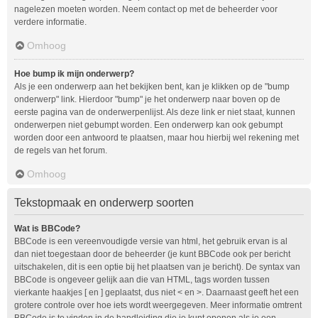
nagelezen moeten worden. Neem contact op met de beheerder voor
verdere informatie.
Omhoog
Hoe bump ik mijn onderwerp?
Als je een onderwerp aan het bekijken bent, kan je klikken op de "bump
onderwerp" link. Hierdoor "bump" je het onderwerp naar boven op de
eerste pagina van de onderwerpenlijst. Als deze link er niet staat, kunnen
onderwerpen niet gebumpt worden. Een onderwerp kan ook gebumpt
worden door een antwoord te plaatsen, maar hou hierbij wel rekening met
de regels van het forum.
Omhoog
Tekstopmaak en onderwerp soorten
Wat is BBCode?
BBCode is een vereenvoudigde versie van html, het gebruik ervan is al
dan niet toegestaan door de beheerder (je kunt BBCode ook per bericht
uitschakelen, dit is een optie bij het plaatsen van je bericht). De syntax van
BBCode is ongeveer gelijk aan die van HTML, tags worden tussen
vierkante haakjes [ en ] geplaatst, dus niet < en >. Daarnaast geeft het een
grotere controle over hoe iets wordt weergegeven. Meer informatie omtrent
BBCode is te vinden in de handleiding die je kunt openen als je een