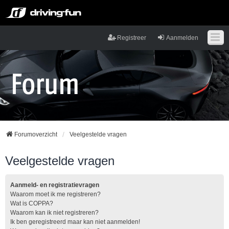
Registreer
Aanmelden
Forumoverzicht
Veelgestelde vragen
Veelgestelde vragen
Aanmeld- en registratievragen
Waarom moet ik me registreren?
Wat is COPPA?
Waarom kan ik niet registreren?
Ik ben geregistreerd maar kan niet aanmelden!