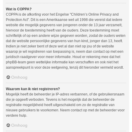
Wat is COPPA?
COPPA is de afkorting voor het Engelse "Children’s Online Privacy and
Protection Act". Dit is een Amerikaanse wet uit 1998 die vereist dat iedere
website die mogelijk gegevens van jongeren onder de 13 jaar verzamelt,
hiervoor de toestemming heeft van de ouders. Deze toestemming moet
schriftelijk of op een andere wijze gegeven worden, zodat de ouders weten
dat de website persoonlijke gegevens van hun kind, jonger dan 13, heeft.
Indien je niet zeker bent of deze wet al dan niet op jou of de website
waarop je wil registreren van toepassing is, neem dan contact op met een
juridisch raadgever voor meer informatie. Houd er rekening mee dat het
phpBB-team geen wettelijke informatie kan verschaffen en ook niet het
aanspreekpunt is voor deze wetgeving, tenzij dit hieronder vermeld wordt.
Omhoog
Waarom kan ik niet registreren?
Mogelijk heeft de beheerder je IP-adres verbannen, of de gebruikersnaam
die je opgeeft verboden. Tevens is het mogelijk dat de beheerder de
registratie mogelijkheid heeft uitgeschakeld om zo de registratie van
nieuwe gebruikers te voorkomen. Neem contact op met de beheerder voor
verdere hulp.
Omhoog