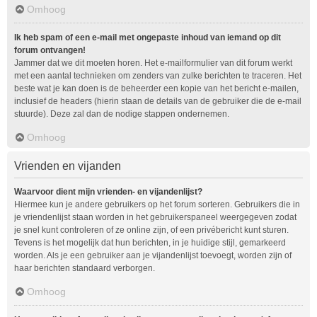
Omhoog
Ik heb spam of een e-mail met ongepaste inhoud van iemand op dit
forum ontvangen!
Jammer dat we dit moeten horen. Het e-mailformulier van dit forum werkt
met een aantal technieken om zenders van zulke berichten te traceren. Het
beste wat je kan doen is de beheerder een kopie van het bericht e-mailen,
inclusief de headers (hierin staan de details van de gebruiker die de e-mail
stuurde). Deze zal dan de nodige stappen ondernemen.
Omhoog
Vrienden en vijanden
Waarvoor dient mijn vrienden- en vijandenlijst?
Hiermee kun je andere gebruikers op het forum sorteren. Gebruikers die in
je vriendenlijst staan worden in het gebruikerspaneel weergegeven zodat
je snel kunt controleren of ze online zijn, of een privébericht kunt sturen.
Tevens is het mogelijk dat hun berichten, in je huidige stijl, gemarkeerd
worden. Als je een gebruiker aan je vijandenlijst toevoegt, worden zijn of
haar berichten standaard verborgen.
Omhoog