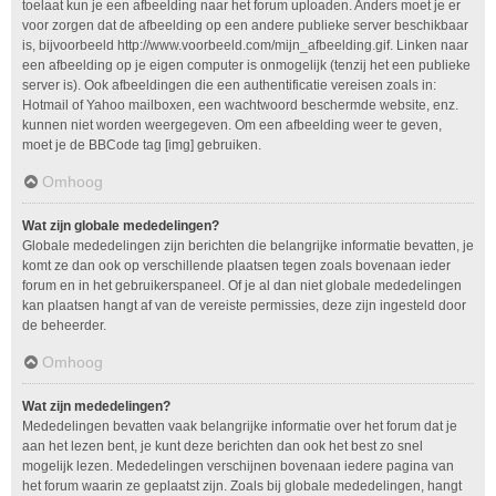
toelaat kun je een afbeelding naar het forum uploaden. Anders moet je er
voor zorgen dat de afbeelding op een andere publieke server beschikbaar
is, bijvoorbeeld http://www.voorbeeld.com/mijn_afbeelding.gif. Linken naar
een afbeelding op je eigen computer is onmogelijk (tenzij het een publieke
server is). Ook afbeeldingen die een authentificatie vereisen zoals in:
Hotmail of Yahoo mailboxen, een wachtwoord beschermde website, enz.
kunnen niet worden weergegeven. Om een afbeelding weer te geven,
moet je de BBCode tag [img] gebruiken.
Omhoog
Wat zijn globale mededelingen?
Globale mededelingen zijn berichten die belangrijke informatie bevatten, je
komt ze dan ook op verschillende plaatsen tegen zoals bovenaan ieder
forum en in het gebruikerspaneel. Of je al dan niet globale mededelingen
kan plaatsen hangt af van de vereiste permissies, deze zijn ingesteld door
de beheerder.
Omhoog
Wat zijn mededelingen?
Mededelingen bevatten vaak belangrijke informatie over het forum dat je
aan het lezen bent, je kunt deze berichten dan ook het best zo snel
mogelijk lezen. Mededelingen verschijnen bovenaan iedere pagina van
het forum waarin ze geplaatst zijn. Zoals bij globale mededelingen, hangt