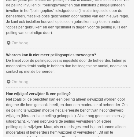
de peiling invullen bij "peilingsvraag" en dan minstens 2 mogelijkheden
invullen in het "peilingopties"-tekstgedeelte (limiet is ingesteld door de
beheerder), met elke optie gescheiden door middel van een nieuwe regel.
Je kunt ook instellen hoeveel opties een gebruiker mag kiezen onder
"opties per gebruiker" en een tijdslimiet in dagen voor de peiling (0 is een
peiling van oneindige duur).
Omhoog
Waarom kan ik niet meer peilingsopties toevoegen?
De limiet voor de peilingsopties is ingesteld door de beheerder. Indien je
meer opties denkt nodig te hebben dan het toegestane aantal, neem dan
contact op met de beheerder.
Omhoog
Hoe wijzig of verwijder ik een peiling?
Net zoals bij de berichten kan een peiling alleen gewijzigd worden door
degene die hem gemaakt heeft, en door een moderator of beheerder. Om
de peiling te wijzigen moet je het allereerste bericht van het onderwerp
wijzigen (hieraan is de peiling gekoppeld). Als er nog geen stemmen zijn
uitgebracht, kunnen gebruikers de peiling verwijderen of iedere
peilingsoptie wijzigen. Maar, als er reeds gestemd is, dan kunnen alleen
moderators of beheerders hem wijzigen of verwijderen. Dit om te