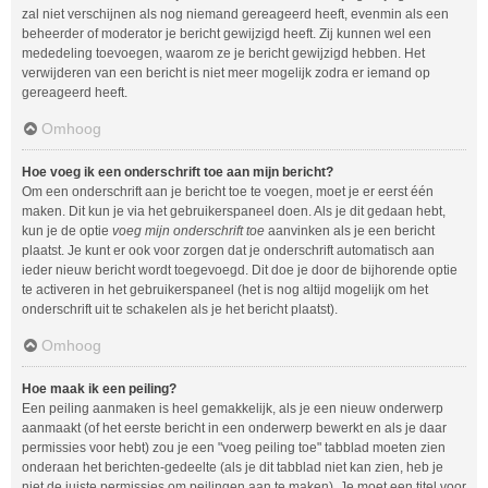
zal niet verschijnen als nog niemand gereageerd heeft, evenmin als een
beheerder of moderator je bericht gewijzigd heeft. Zij kunnen wel een
mededeling toevoegen, waarom ze je bericht gewijzigd hebben. Het
verwijderen van een bericht is niet meer mogelijk zodra er iemand op
gereageerd heeft.
Omhoog
Hoe voeg ik een onderschrift toe aan mijn bericht?
Om een onderschrift aan je bericht toe te voegen, moet je er eerst één
maken. Dit kun je via het gebruikerspaneel doen. Als je dit gedaan hebt,
kun je de optie
voeg mijn onderschrift toe
aanvinken als je een bericht
plaatst. Je kunt er ook voor zorgen dat je onderschrift automatisch aan
ieder nieuw bericht wordt toegevoegd. Dit doe je door de bijhorende optie
te activeren in het gebruikerspaneel (het is nog altijd mogelijk om het
onderschrift uit te schakelen als je het bericht plaatst).
Omhoog
Hoe maak ik een peiling?
Een peiling aanmaken is heel gemakkelijk, als je een nieuw onderwerp
aanmaakt (of het eerste bericht in een onderwerp bewerkt en als je daar
permissies voor hebt) zou je een "voeg peiling toe" tabblad moeten zien
onderaan het berichten-gedeelte (als je dit tabblad niet kan zien, heb je
niet de juiste permissies om peilingen aan te maken). Je moet een titel voor