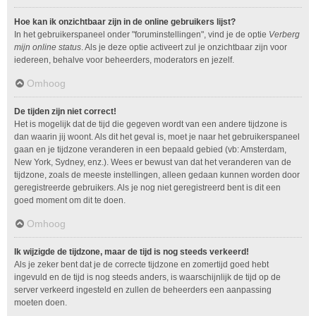
Hoe kan ik onzichtbaar zijn in de online gebruikers lijst?
In het gebruikerspaneel onder "foruminstellingen", vind je de optie
Verberg
mijn online status
. Als je deze optie activeert zul je onzichtbaar zijn voor
iedereen, behalve voor beheerders, moderators en jezelf.
Omhoog
De tijden zijn niet correct!
Het is mogelijk dat de tijd die gegeven wordt van een andere tijdzone is
dan waarin jij woont. Als dit het geval is, moet je naar het gebruikerspaneel
gaan en je tijdzone veranderen in een bepaald gebied (vb: Amsterdam,
New York, Sydney, enz.). Wees er bewust van dat het veranderen van de
tijdzone, zoals de meeste instellingen, alleen gedaan kunnen worden door
geregistreerde gebruikers. Als je nog niet geregistreerd bent is dit een
goed moment om dit te doen.
Omhoog
Ik wijzigde de tijdzone, maar de tijd is nog steeds verkeerd!
Als je zeker bent dat je de correcte tijdzone en zomertijd goed hebt
ingevuld en de tijd is nog steeds anders, is waarschijnlijk de tijd op de
server verkeerd ingesteld en zullen de beheerders een aanpassing
moeten doen.