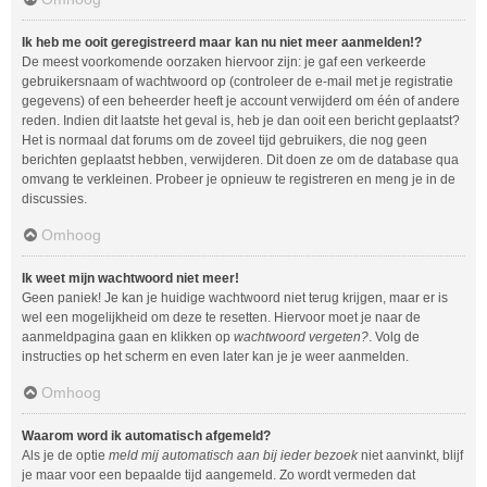
Ik heb me ooit geregistreerd maar kan nu niet meer aanmelden!?
De meest voorkomende oorzaken hiervoor zijn: je gaf een verkeerde
gebruikersnaam of wachtwoord op (controleer de e-mail met je registratie
gegevens) of een beheerder heeft je account verwijderd om één of andere
reden. Indien dit laatste het geval is, heb je dan ooit een bericht geplaatst?
Het is normaal dat forums om de zoveel tijd gebruikers, die nog geen
berichten geplaatst hebben, verwijderen. Dit doen ze om de database qua
omvang te verkleinen. Probeer je opnieuw te registreren en meng je in de
discussies.
Omhoog
Ik weet mijn wachtwoord niet meer!
Geen paniek! Je kan je huidige wachtwoord niet terug krijgen, maar er is
wel een mogelijkheid om deze te resetten. Hiervoor moet je naar de
aanmeldpagina gaan en klikken op
wachtwoord vergeten?
. Volg de
instructies op het scherm en even later kan je je weer aanmelden.
Omhoog
Waarom word ik automatisch afgemeld?
Als je de optie
meld mij automatisch aan bij ieder bezoek
niet aanvinkt, blijf
je maar voor een bepaalde tijd aangemeld. Zo wordt vermeden dat