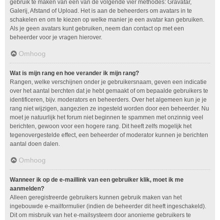
gebruik te maken van één van de volgende vier methodes: Gravatar,
Galerij, Afstand of Upload. Het is aan de beheerders om avatars in te
schakelen en om te kiezen op welke manier je een avatar kan gebruiken.
Als je geen avatars kunt gebruiken, neem dan contact op met een
beheerder voor je vragen hierover.
Omhoog
Wat is mijn rang en hoe verander ik mijn rang?
Rangen, welke verschijnen onder je gebruikersnaam, geven een indicatie
over het aantal berchten dat je hebt gemaakt of om bepaalde gebruikers te
identificeren, bijv. moderators en beheerders. Over het algemeen kun je je
rang niet wijzigen, aangezien ze ingesteld worden door een beheerder. Nu
moet je natuurlijk het forum niet beginnen te spammen met onzinnig veel
berichten, gewoon voor een hogere rang. Dit heeft zelfs mogelijk het
tegenovergestelde effect, een beheerder of moderator kunnen je berichten
aantal doen dalen.
Omhoog
Wanneer ik op de e-maillink van een gebruiker klik, moet ik me
aanmelden?
Alleen geregistreerde gebruikers kunnen gebruik maken van het
ingebouwde e-mailformulier (indien de beheerder dit heeft ingeschakeld).
Dit om misbruik van het e-mailsysteem door anonieme gebruikers te