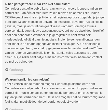
Ik ben geregistreerd maar kan niet aanmelden!
Controleer eerst of je gebruikersnaam en wachtwoord kloppen. Indien ze
correct zijn, kan één of meerdere zaken hiervan de oorzaak zijn. Indien
COPPA geactiveerd is en je tijdens het registratieproces opgaf dat je jonger
bent dan 13 jaar, moet je de ontvangen instructies opvolgen. Als dit niet het
geval is, moet je account dan geactiveerd worden? Sommige forums
vereisen dat iedere nieuwe account geactiveerd wordt, ofwel door jezelf of
door een beheerder. Wanneer je je geregistreerd hebt, werd ook
medegedeeld of dit al dan niet nodig is. Indien je een e-mail ontvangen
hebt, moet je de daarin opgegeven instructies volgen. Als je nooit een e-
mail ontvangen hebt, was het opgegeven e-mailadres dan wel juist? Één
van de redenen van activatie is om het aantal valse accounts te doen
dalen. Als je zeker bent dat je e-mailadres correct was, neem dan contact
op met de beheerder.
Omhoog
Waarom kan ik niet aanmelden?
Er zijn verschillende redenen mogelijk waarom je dit probleem hebt.
Controleer eerst of je gebruikersnaam en wachtwoord kloppen. Indien ze
correct zijn, kun je contact opnemen met de beheerder om er zeker van te
zijn dat je niet verbannen bent. Het is ook mogelijk dat de forumconfiguratie
fout is, dan moet dit door de beheerder opgelost worden.
Omhoog