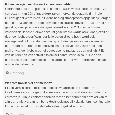
Ik ben geregistreerd maar kan niet aanmelden!
Controleer eerst of je gebruikersnaam en wachtwoord kloppen. Indien ze
correct zijn, kan één of meerdere zaken hiervan de oorzaak zijn. Indien
COPPA geactiveerd is en je tijdens het registratieproces opgaf dat je jonger
bent dan 13 jaar, moet je de ontvangen instructies opvolgen. Als dit niet het
geval is, moet je account dan geactiveerd worden? Sommige forums
vereisen dat iedere nieuwe account geactiveerd wordt, ofwel door jezelf of
door een beheerder. Wanneer je je geregistreerd hebt, werd ook
medegedeeld of dit al dan niet nodig is. Indien je een e-mail ontvangen
hebt, moet je de daarin opgegeven instructies volgen. Als je nooit een e-
mail ontvangen hebt, was het opgegeven e-mailadres dan wel juist? Één
van de redenen van activatie is om het aantal valse accounts te doen
dalen. Als je zeker bent dat je e-mailadres correct was, neem dan contact
op met de beheerder.
Omhoog
Waarom kan ik niet aanmelden?
Er zijn verschillende redenen mogelijk waarom je dit probleem hebt.
Controleer eerst of je gebruikersnaam en wachtwoord kloppen. Indien ze
correct zijn, kun je contact opnemen met de beheerder om er zeker van te
zijn dat je niet verbannen bent. Het is ook mogelijk dat de forumconfiguratie
fout is, dan moet dit door de beheerder opgelost worden.
Omhoog