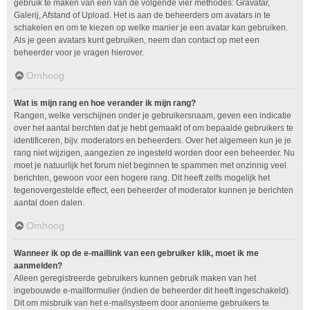
gebruik te maken van één van de volgende vier methodes: Gravatar,
Galerij, Afstand of Upload. Het is aan de beheerders om avatars in te
schakelen en om te kiezen op welke manier je een avatar kan gebruiken.
Als je geen avatars kunt gebruiken, neem dan contact op met een
beheerder voor je vragen hierover.
Omhoog
Wat is mijn rang en hoe verander ik mijn rang?
Rangen, welke verschijnen onder je gebruikersnaam, geven een indicatie
over het aantal berchten dat je hebt gemaakt of om bepaalde gebruikers te
identificeren, bijv. moderators en beheerders. Over het algemeen kun je je
rang niet wijzigen, aangezien ze ingesteld worden door een beheerder. Nu
moet je natuurlijk het forum niet beginnen te spammen met onzinnig veel
berichten, gewoon voor een hogere rang. Dit heeft zelfs mogelijk het
tegenovergestelde effect, een beheerder of moderator kunnen je berichten
aantal doen dalen.
Omhoog
Wanneer ik op de e-maillink van een gebruiker klik, moet ik me
aanmelden?
Alleen geregistreerde gebruikers kunnen gebruik maken van het
ingebouwde e-mailformulier (indien de beheerder dit heeft ingeschakeld).
Dit om misbruik van het e-mailsysteem door anonieme gebruikers te