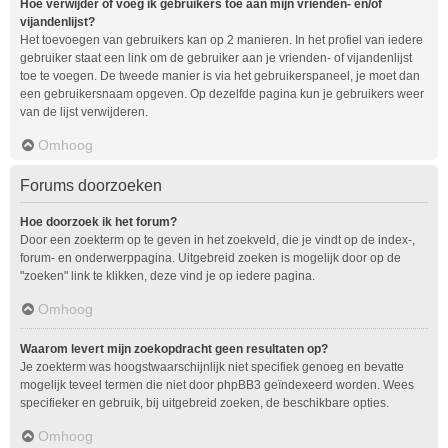
Hoe verwijder of voeg ik gebruikers toe aan mijn vrienden- en/of
vijandenlijst?
Het toevoegen van gebruikers kan op 2 manieren. In het profiel van iedere
gebruiker staat een link om de gebruiker aan je vrienden- of vijandenlijst
toe te voegen. De tweede manier is via het gebruikerspaneel, je moet dan
een gebruikersnaam opgeven. Op dezelfde pagina kun je gebruikers weer
van de lijst verwijderen.
Omhoog
Forums doorzoeken
Hoe doorzoek ik het forum?
Door een zoekterm op te geven in het zoekveld, die je vindt op de index-,
forum- en onderwerppagina. Uitgebreid zoeken is mogelijk door op de
"zoeken" link te klikken, deze vind je op iedere pagina.
Omhoog
Waarom levert mijn zoekopdracht geen resultaten op?
Je zoekterm was hoogstwaarschijnlijk niet specifiek genoeg en bevatte
mogelijk teveel termen die niet door phpBB3 geïndexeerd worden. Wees
specifieker en gebruik, bij uitgebreid zoeken, de beschikbare opties.
Omhoog