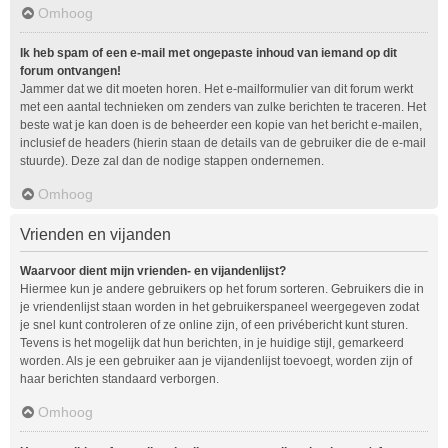
Omhoog
Ik heb spam of een e-mail met ongepaste inhoud van iemand op dit
forum ontvangen!
Jammer dat we dit moeten horen. Het e-mailformulier van dit forum werkt
met een aantal technieken om zenders van zulke berichten te traceren. Het
beste wat je kan doen is de beheerder een kopie van het bericht e-mailen,
inclusief de headers (hierin staan de details van de gebruiker die de e-mail
stuurde). Deze zal dan de nodige stappen ondernemen.
Omhoog
Vrienden en vijanden
Waarvoor dient mijn vrienden- en vijandenlijst?
Hiermee kun je andere gebruikers op het forum sorteren. Gebruikers die in
je vriendenlijst staan worden in het gebruikerspaneel weergegeven zodat
je snel kunt controleren of ze online zijn, of een privébericht kunt sturen.
Tevens is het mogelijk dat hun berichten, in je huidige stijl, gemarkeerd
worden. Als je een gebruiker aan je vijandenlijst toevoegt, worden zijn of
haar berichten standaard verborgen.
Omhoog