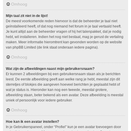
Omhoog
Mijn taal zit niet in de lijst!
De meest voorkomende reden hiervoor is dat de beheerder je taal niet
geïnstalleerd heeft, of dat nog niemand het forum in je taal vertaald heeft.
Je kunt altijd aan de beheerder vragen of hij het talenpakket, dat je nodig
hebt, wil installeren. Indien het nog niet bestaat, mag je gerust de vertaling
maken. Meer informatie hieromtrent kan gevonden worden op de website
van phpBB Limited (de link staat onderaan iedere pagina).
Omhoog
Wat zijn de afbeeldingen naast mijn gebruikersnaam?
Er kunnen 2 afbeeldingen bij een gebruikersnaam staan als je berichten
leest. De eerste afbeelding geeft aan welke rang je hebt, meestal zijn dit
sterretjes of blokjes die aangeven hoeveel berichten je geplaatst hebt of
wat je status is. Hieronder kan nog een tweede, meestal grotere,
afbeelding staan, beter bekend als een avatar. Deze afbeelding is meestal
uniek of persoonlijk voor iedere gebruiker.
Omhoog
Hoe kan ik een avatar instellen?
In je Gebruikerspaneel, onder “Profiel” kun je een avatar toevoegen door