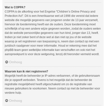
Wat is COPPA?
COPPA is de afkorting voor het Engelse "Children’s Online Privacy and
Protection Act". Dit is een Amerikaanse wet uit 1998 die vereist dat iedere
website die mogelijk gegevens van jongeren onder de 13 jaar verzamelt,
hiervoor de toestemming heeft van de ouders. Deze toestemming moet
schriftelijk of op een andere wijze gegeven worden, zodat de ouders weten
dat de website persoonlijke gegevens van hun kind, jonger dan 13, heeft.
Indien je niet zeker bent of deze wet al dan niet op jou of de website
waarop je wil registreren van toepassing is, neem dan contact op met een
juridisch raadgever voor meer informatie. Houd er rekening mee dat het
phpBB-team geen wettelijke informatie kan verschaffen en ook niet het
aanspreekpunt is voor deze wetgeving, tenzij dit hieronder vermeld wordt.
Omhoog
Waarom kan ik niet registreren?
Mogelijk heeft de beheerder je IP-adres verbannen, of de gebruikersnaam
die je opgeeft verboden. Tevens is het mogelijk dat de beheerder de
registratie mogelijkheid heeft uitgeschakeld om zo de registratie van
nieuwe gebruikers te voorkomen. Neem contact op met de beheerder voor
verdere hulp.
Omhoog