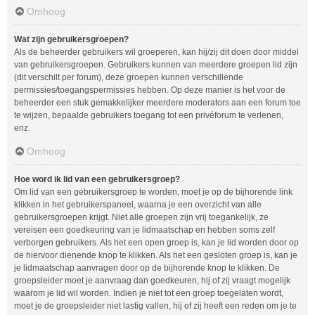
Omhoog
Wat zijn gebruikersgroepen?
Als de beheerder gebruikers wil groeperen, kan hij/zij dit doen door middel
van gebruikersgroepen. Gebruikers kunnen van meerdere groepen lid zijn
(dit verschilt per forum), deze groepen kunnen verschillende
permissies/toegangspermissies hebben. Op deze manier is het voor de
beheerder een stuk gemakkelijker meerdere moderators aan een forum toe
te wijzen, bepaalde gebruikers toegang tot een privéforum te verlenen,
enz.
Omhoog
Hoe word ik lid van een gebruikersgroep?
Om lid van een gebruikersgroep te worden, moet je op de bijhorende link
klikken in het gebruikerspaneel, waarna je een overzicht van alle
gebruikersgroepen krijgt. Niet alle groepen zijn vrij toegankelijk, ze
vereisen een goedkeuring van je lidmaatschap en hebben soms zelf
verborgen gebruikers. Als het een open groep is, kan je lid worden door op
de hiervoor dienende knop te klikken. Als het een gesloten groep is, kan je
je lidmaatschap aanvragen door op de bijhorende knop te klikken. De
groepsleider moet je aanvraag dan goedkeuren, hij of zij vraagt mogelijk
waarom je lid wil worden. Indien je niet tot een groep toegelaten wordt,
moet je de groepsleider niet lastig vallen, hij of zij heeft een reden om je te