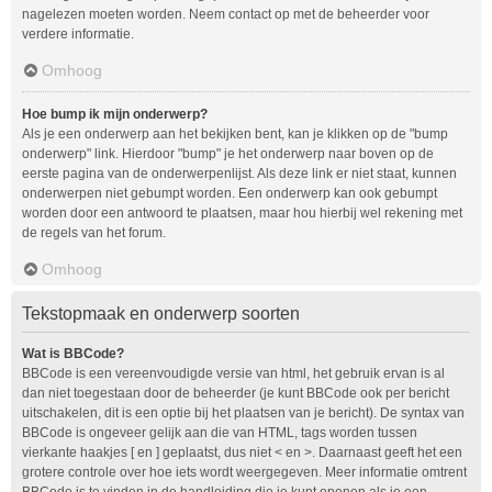
nagelezen moeten worden. Neem contact op met de beheerder voor
verdere informatie.
Omhoog
Hoe bump ik mijn onderwerp?
Als je een onderwerp aan het bekijken bent, kan je klikken op de "bump
onderwerp" link. Hierdoor "bump" je het onderwerp naar boven op de
eerste pagina van de onderwerpenlijst. Als deze link er niet staat, kunnen
onderwerpen niet gebumpt worden. Een onderwerp kan ook gebumpt
worden door een antwoord te plaatsen, maar hou hierbij wel rekening met
de regels van het forum.
Omhoog
Tekstopmaak en onderwerp soorten
Wat is BBCode?
BBCode is een vereenvoudigde versie van html, het gebruik ervan is al
dan niet toegestaan door de beheerder (je kunt BBCode ook per bericht
uitschakelen, dit is een optie bij het plaatsen van je bericht). De syntax van
BBCode is ongeveer gelijk aan die van HTML, tags worden tussen
vierkante haakjes [ en ] geplaatst, dus niet < en >. Daarnaast geeft het een
grotere controle over hoe iets wordt weergegeven. Meer informatie omtrent
BBCode is te vinden in de handleiding die je kunt openen als je een