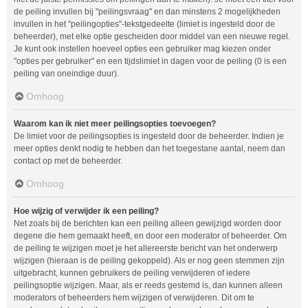
de peiling invullen bij "peilingsvraag" en dan minstens 2 mogelijkheden
invullen in het "peilingopties"-tekstgedeelte (limiet is ingesteld door de
beheerder), met elke optie gescheiden door middel van een nieuwe regel.
Je kunt ook instellen hoeveel opties een gebruiker mag kiezen onder
"opties per gebruiker" en een tijdslimiet in dagen voor de peiling (0 is een
peiling van oneindige duur).
Omhoog
Waarom kan ik niet meer peilingsopties toevoegen?
De limiet voor de peilingsopties is ingesteld door de beheerder. Indien je
meer opties denkt nodig te hebben dan het toegestane aantal, neem dan
contact op met de beheerder.
Omhoog
Hoe wijzig of verwijder ik een peiling?
Net zoals bij de berichten kan een peiling alleen gewijzigd worden door
degene die hem gemaakt heeft, en door een moderator of beheerder. Om
de peiling te wijzigen moet je het allereerste bericht van het onderwerp
wijzigen (hieraan is de peiling gekoppeld). Als er nog geen stemmen zijn
uitgebracht, kunnen gebruikers de peiling verwijderen of iedere
peilingsoptie wijzigen. Maar, als er reeds gestemd is, dan kunnen alleen
moderators of beheerders hem wijzigen of verwijderen. Dit om te