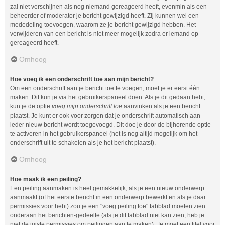
zal niet verschijnen als nog niemand gereageerd heeft, evenmin als een
beheerder of moderator je bericht gewijzigd heeft. Zij kunnen wel een
mededeling toevoegen, waarom ze je bericht gewijzigd hebben. Het
verwijderen van een bericht is niet meer mogelijk zodra er iemand op
gereageerd heeft.
Omhoog
Hoe voeg ik een onderschrift toe aan mijn bericht?
Om een onderschrift aan je bericht toe te voegen, moet je er eerst één
maken. Dit kun je via het gebruikerspaneel doen. Als je dit gedaan hebt,
kun je de optie
voeg mijn onderschrift toe
aanvinken als je een bericht
plaatst. Je kunt er ook voor zorgen dat je onderschrift automatisch aan
ieder nieuw bericht wordt toegevoegd. Dit doe je door de bijhorende optie
te activeren in het gebruikerspaneel (het is nog altijd mogelijk om het
onderschrift uit te schakelen als je het bericht plaatst).
Omhoog
Hoe maak ik een peiling?
Een peiling aanmaken is heel gemakkelijk, als je een nieuw onderwerp
aanmaakt (of het eerste bericht in een onderwerp bewerkt en als je daar
permissies voor hebt) zou je een "voeg peiling toe" tabblad moeten zien
onderaan het berichten-gedeelte (als je dit tabblad niet kan zien, heb je
niet de juiste permissies om peilingen aan te maken). Je moet een titel voor