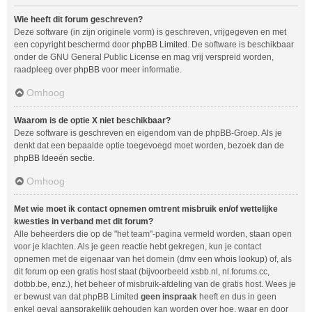
Wie heeft dit forum geschreven?
Deze software (in zijn originele vorm) is geschreven, vrijgegeven en met
een copyright beschermd door
phpBB Limited
. De software is beschikbaar
onder de GNU General Public License en mag vrij verspreid worden,
raadpleeg
over phpBB
voor meer informatie.
Omhoog
Waarom is de optie X niet beschikbaar?
Deze software is geschreven en eigendom van de phpBB-Groep. Als je
denkt dat een bepaalde optie toegevoegd moet worden, bezoek dan de
phpBB Ideeën sectie
.
Omhoog
Met wie moet ik contact opnemen omtrent misbruik en/of wettelijke
kwesties in verband met dit forum?
Alle beheerders die op de "het team"-pagina vermeld worden, staan open
voor je klachten. Als je geen reactie hebt gekregen, kun je contact
opnemen met de eigenaar van het domein (dmv een
whois lookup
) of, als
dit forum op een gratis host staat (bijvoorbeeld xsbb.nl, nl.forums.cc,
dotbb.be, enz.), het beheer of misbruik-afdeling van de gratis host. Wees je
er bewust van dat phpBB Limited
geen inspraak
heeft en dus in geen
enkel geval aansprakelijk gehouden kan worden over hoe, waar en door