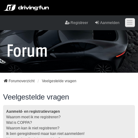
Registreer
Aanmelden
Forumoverzicht
Veelgestelde vragen
Veelgestelde vragen
Aanmeld- en registratievragen
Waarom moet ik me registreren?
Wat is COPPA?
Waarom kan ik niet registreren?
Ik ben geregistreerd maar kan niet aanmelden!