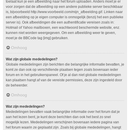
toelaat kun je een afbeelding naar het forum uploaden. Anders moet je er
voor zorgen dat de afbeelding op een andere publieke server beschikbaar
is, bijvoorbeeld http://www.voorbeeld.com/mijn_afbeelding.gif. Linken naar
een afbeelding op je eigen computer is onmogelijk (tenzij het een publieke
server is). Ook afbeeldingen die een authentificatie vereisen zoals in:
Hotmail of Yahoo mailboxen, een wachtwoord beschermde website, enz.
kunnen niet worden weergegeven. Om een afbeelding weer te geven,
moet je de BBCode tag [img] gebruiken.
Omhoog
Wat zijn globale mededelingen?
Globale mededelingen zijn berichten die belangrijke informatie bevatten, je
komt ze dan ook op verschillende plaatsen tegen zoals bovenaan ieder
forum en in het gebruikerspaneel. Of je al dan niet globale mededelingen
kan plaatsen hangt af van de vereiste permissies, deze zijn ingesteld door
de beheerder.
Omhoog
Wat zijn mededelingen?
Mededelingen bevatten vaak belangrijke informatie over het forum dat je
aan het lezen bent, je kunt deze berichten dan ook het best zo snel
mogelijk lezen. Mededelingen verschijnen bovenaan iedere pagina van
het forum waarin ze geplaatst zijn. Zoals bij globale mededelingen, hangt