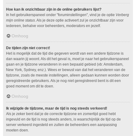
Hoe kan ik onzichtbaar zijn in de online gebruikers lijst?
In het gebruikerspaneel onder "foruminstellingen", vind je de optie
Verberg
mijn online status
. Als je deze optie activeert zul je onzichtbaar zijn voor
iedereen, behalve voor beheerders, moderators en jezelf.
Omhoog
De tijden zijn niet correct!
Het is mogelijk dat de tijd die gegeven wordt van een andere tijdzone is
dan waarin jij woont. Als dit het geval is, moet je naar het gebruikerspaneel
gaan en je tijdzone veranderen in een bepaald gebied (vb: Amsterdam,
New York, Sydney, enz.). Wees er bewust van dat het veranderen van de
tijdzone, zoals de meeste instellingen, alleen gedaan kunnen worden door
geregistreerde gebruikers. Als je nog niet geregistreerd bent is dit een
goed moment om dit te doen.
Omhoog
Ik wijzigde de tijdzone, maar de tijd is nog steeds verkeerd!
Als je zeker bent dat je de correcte tijdzone en zomertijd goed hebt
ingevuld en de tijd is nog steeds anders, is waarschijnlijk de tijd op de
server verkeerd ingesteld en zullen de beheerders een aanpassing
moeten doen.