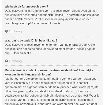
Wie heeft dit forum geschreven?
Deze software (in zijn originele vorm) is geschreven, vrijgegeven en met
een copyright beschermd door
phpBB Limited
. De software is beschikbaar
onder de GNU General Public License en mag vrij verspreid worden,
raadpleeg
over phpBB
voor meer informatie.
Omhoog
Waarom is de optie X niet beschikbaar?
Deze software is geschreven en eigendom van de phpBB-Groep. Als je
denkt dat een bepaalde optie toegevoegd moet worden, bezoek dan de
phpBB Ideeën sectie
.
Omhoog
Met wie moet ik contact opnemen omtrent misbruik en/of wettelijke
kwesties in verband met dit forum?
Alle beheerders die op de "het team"-pagina vermeld worden, staan open
voor je klachten. Als je geen reactie hebt gekregen, kun je contact
opnemen met de eigenaar van het domein (dmv een
whois lookup
) of, als
dit forum op een gratis host staat (bijvoorbeeld xsbb.nl, nl.forums.cc,
dotbb.be, enz.), het beheer of misbruik-afdeling van de gratis host. Wees je
er bewust van dat phpBB Limited
geen inspraak
heeft en dus in geen
enkel geval aansprakelijk gehouden kan worden over hoe, waar en door