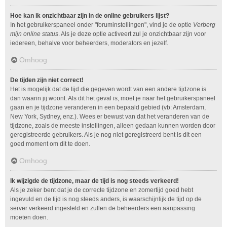
Hoe kan ik onzichtbaar zijn in de online gebruikers lijst?
In het gebruikerspaneel onder "foruminstellingen", vind je de optie
Verberg
mijn online status
. Als je deze optie activeert zul je onzichtbaar zijn voor
iedereen, behalve voor beheerders, moderators en jezelf.
Omhoog
De tijden zijn niet correct!
Het is mogelijk dat de tijd die gegeven wordt van een andere tijdzone is
dan waarin jij woont. Als dit het geval is, moet je naar het gebruikerspaneel
gaan en je tijdzone veranderen in een bepaald gebied (vb: Amsterdam,
New York, Sydney, enz.). Wees er bewust van dat het veranderen van de
tijdzone, zoals de meeste instellingen, alleen gedaan kunnen worden door
geregistreerde gebruikers. Als je nog niet geregistreerd bent is dit een
goed moment om dit te doen.
Omhoog
Ik wijzigde de tijdzone, maar de tijd is nog steeds verkeerd!
Als je zeker bent dat je de correcte tijdzone en zomertijd goed hebt
ingevuld en de tijd is nog steeds anders, is waarschijnlijk de tijd op de
server verkeerd ingesteld en zullen de beheerders een aanpassing
moeten doen.