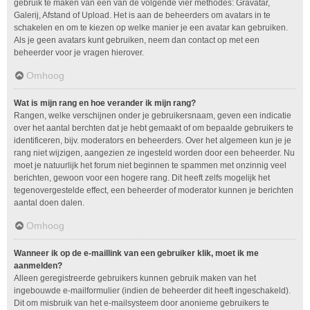
gebruik te maken van één van de volgende vier methodes: Gravatar,
Galerij, Afstand of Upload. Het is aan de beheerders om avatars in te
schakelen en om te kiezen op welke manier je een avatar kan gebruiken.
Als je geen avatars kunt gebruiken, neem dan contact op met een
beheerder voor je vragen hierover.
Omhoog
Wat is mijn rang en hoe verander ik mijn rang?
Rangen, welke verschijnen onder je gebruikersnaam, geven een indicatie
over het aantal berchten dat je hebt gemaakt of om bepaalde gebruikers te
identificeren, bijv. moderators en beheerders. Over het algemeen kun je je
rang niet wijzigen, aangezien ze ingesteld worden door een beheerder. Nu
moet je natuurlijk het forum niet beginnen te spammen met onzinnig veel
berichten, gewoon voor een hogere rang. Dit heeft zelfs mogelijk het
tegenovergestelde effect, een beheerder of moderator kunnen je berichten
aantal doen dalen.
Omhoog
Wanneer ik op de e-maillink van een gebruiker klik, moet ik me
aanmelden?
Alleen geregistreerde gebruikers kunnen gebruik maken van het
ingebouwde e-mailformulier (indien de beheerder dit heeft ingeschakeld).
Dit om misbruik van het e-mailsysteem door anonieme gebruikers te