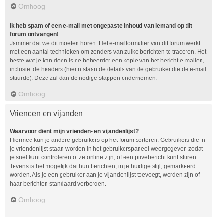
Omhoog
Ik heb spam of een e-mail met ongepaste inhoud van iemand op dit
forum ontvangen!
Jammer dat we dit moeten horen. Het e-mailformulier van dit forum werkt
met een aantal technieken om zenders van zulke berichten te traceren. Het
beste wat je kan doen is de beheerder een kopie van het bericht e-mailen,
inclusief de headers (hierin staan de details van de gebruiker die de e-mail
stuurde). Deze zal dan de nodige stappen ondernemen.
Omhoog
Vrienden en vijanden
Waarvoor dient mijn vrienden- en vijandenlijst?
Hiermee kun je andere gebruikers op het forum sorteren. Gebruikers die in
je vriendenlijst staan worden in het gebruikerspaneel weergegeven zodat
je snel kunt controleren of ze online zijn, of een privébericht kunt sturen.
Tevens is het mogelijk dat hun berichten, in je huidige stijl, gemarkeerd
worden. Als je een gebruiker aan je vijandenlijst toevoegt, worden zijn of
haar berichten standaard verborgen.
Omhoog