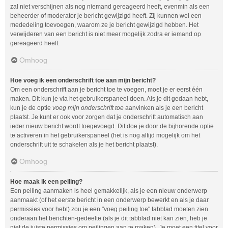
zal niet verschijnen als nog niemand gereageerd heeft, evenmin als een
beheerder of moderator je bericht gewijzigd heeft. Zij kunnen wel een
mededeling toevoegen, waarom ze je bericht gewijzigd hebben. Het
verwijderen van een bericht is niet meer mogelijk zodra er iemand op
gereageerd heeft.
Omhoog
Hoe voeg ik een onderschrift toe aan mijn bericht?
Om een onderschrift aan je bericht toe te voegen, moet je er eerst één
maken. Dit kun je via het gebruikerspaneel doen. Als je dit gedaan hebt,
kun je de optie
voeg mijn onderschrift toe
aanvinken als je een bericht
plaatst. Je kunt er ook voor zorgen dat je onderschrift automatisch aan
ieder nieuw bericht wordt toegevoegd. Dit doe je door de bijhorende optie
te activeren in het gebruikerspaneel (het is nog altijd mogelijk om het
onderschrift uit te schakelen als je het bericht plaatst).
Omhoog
Hoe maak ik een peiling?
Een peiling aanmaken is heel gemakkelijk, als je een nieuw onderwerp
aanmaakt (of het eerste bericht in een onderwerp bewerkt en als je daar
permissies voor hebt) zou je een "voeg peiling toe" tabblad moeten zien
onderaan het berichten-gedeelte (als je dit tabblad niet kan zien, heb je
niet de juiste permissies om peilingen aan te maken). Je moet een titel voor