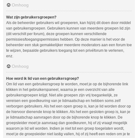
Omhoog
Wat zijn gebruikersgroepen?
Als de beheerder gebruikers wil groeperen, kan hij/zij dit doen door middel
van gebruikersgroepen. Gebruikers kunnen van meerdere groepen lid zijn
(dit verschilt per forum), deze groepen kunnen verschillende
permissies/toegangspermissies hebben. Op deze manier is het voor de
beheerder een stuk gemakkelijker meerdere moderators aan een forum toe
te wijzen, bepaalde gebruikers toegang tot een privéforum te verlenen,
enz.
Omhoog
Hoe word ik lid van een gebruikersgroep?
Om lid van een gebruikersgroep te worden, moet je op de bijhorende link
klikken in het gebruikerspaneel, waarna je een overzicht van alle
gebruikersgroepen krijgt. Niet alle groepen zijn vrij toegankelijk, ze
vereisen een goedkeuring van je lidmaatschap en hebben soms zelf
verborgen gebruikers. Als het een open groep is, kan je lid worden door op
de hiervoor dienende knop te klikken. Als het een gesloten groep is, kan je
je lidmaatschap aanvragen door op de bijhorende knop te klikken. De
groepsleider moet je aanvraag dan goedkeuren, hij of zij vraagt mogelijk
waarom je lid wil worden. Indien je niet tot een groep toegelaten wordt,
moet je de groepsleider niet lastig vallen, hij of zij heeft een reden om je te