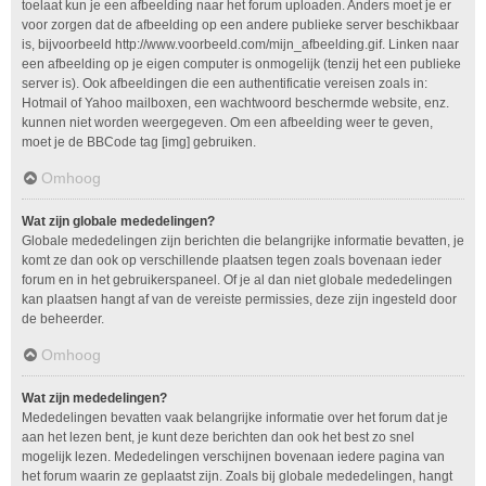
toelaat kun je een afbeelding naar het forum uploaden. Anders moet je er
voor zorgen dat de afbeelding op een andere publieke server beschikbaar
is, bijvoorbeeld http://www.voorbeeld.com/mijn_afbeelding.gif. Linken naar
een afbeelding op je eigen computer is onmogelijk (tenzij het een publieke
server is). Ook afbeeldingen die een authentificatie vereisen zoals in:
Hotmail of Yahoo mailboxen, een wachtwoord beschermde website, enz.
kunnen niet worden weergegeven. Om een afbeelding weer te geven,
moet je de BBCode tag [img] gebruiken.
Omhoog
Wat zijn globale mededelingen?
Globale mededelingen zijn berichten die belangrijke informatie bevatten, je
komt ze dan ook op verschillende plaatsen tegen zoals bovenaan ieder
forum en in het gebruikerspaneel. Of je al dan niet globale mededelingen
kan plaatsen hangt af van de vereiste permissies, deze zijn ingesteld door
de beheerder.
Omhoog
Wat zijn mededelingen?
Mededelingen bevatten vaak belangrijke informatie over het forum dat je
aan het lezen bent, je kunt deze berichten dan ook het best zo snel
mogelijk lezen. Mededelingen verschijnen bovenaan iedere pagina van
het forum waarin ze geplaatst zijn. Zoals bij globale mededelingen, hangt