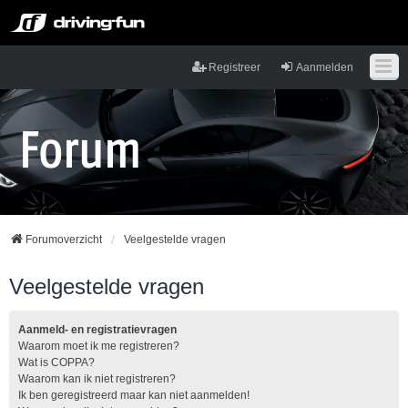
Registreer
Aanmelden
Forumoverzicht
Veelgestelde vragen
Veelgestelde vragen
Aanmeld- en registratievragen
Waarom moet ik me registreren?
Wat is COPPA?
Waarom kan ik niet registreren?
Ik ben geregistreerd maar kan niet aanmelden!