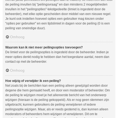
de peiling invullen bij "peilingsvraag" en dan minstens 2 mogelijkheden
invullen in het "peilingopties"-tekstgedeelte (limiet is ingesteld door de
beheerder), met elke optie gescheiden door middel van een nieuwe regel.
Je kunt ook instellen hoeveel opties een gebruiker mag kiezen onder
"opties per gebruiker" en een tijdslimiet in dagen voor de peiling (0 is een
peiling van oneindige duur).
Omhoog
Waarom kan ik niet meer peilingsopties toevoegen?
De limiet voor de peilingsopties is ingesteld door de beheerder. Indien je
meer opties denkt nodig te hebben dan het toegestane aantal, neem dan
contact op met de beheerder.
Omhoog
Hoe wijzig of verwijder ik een peiling?
Net zoals bij de berichten kan een peiling alleen gewijzigd worden door
degene die hem gemaakt heeft, en door een moderator of beheerder. Om
de peiling te wijzigen moet je het allereerste bericht van het onderwerp
wijzigen (hieraan is de peiling gekoppeld). Als er nog geen stemmen zijn
uitgebracht, kunnen gebruikers de peiling verwijderen of iedere
peilingsoptie wijzigen. Maar, als er reeds gestemd is, dan kunnen alleen
moderators of beheerders hem wijzigen of verwijderen. Dit om te