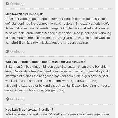
Omhoog
Mijn taal zit niet in de lijst!
De meest voorkomende reden hiervoor is dat de beheerder je taal niet
geïnstalleerd heeft, of dat nog niemand het forum in je taal vertaald heeft.
Je kunt altijd aan de beheerder vragen of hij het talenpakket, dat je nodig
hebt, wil installeren. Indien het nog niet bestaat, mag je gerust de vertaling
maken. Meer informatie hieromtrent kan gevonden worden op de website
van phpBB Limited (de link staat onderaan iedere pagina).
Omhoog
Wat zijn de afbeeldingen naast mijn gebruikersnaam?
Er kunnen 2 afbeeldingen bij een gebruikersnaam staan als je berichten
leest. De eerste afbeelding geeft aan welke rang je hebt, meestal zijn dit
sterretjes of blokjes die aangeven hoeveel berichten je geplaatst hebt of
wat je status is. Hieronder kan nog een tweede, meestal grotere,
afbeelding staan, beter bekend als een avatar. Deze afbeelding is meestal
uniek of persoonlijk voor iedere gebruiker.
Omhoog
Hoe kan ik een avatar instellen?
In je Gebruikerspaneel, onder “Profiel” kun je een avatar toevoegen door