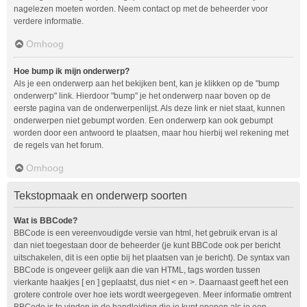
nagelezen moeten worden. Neem contact op met de beheerder voor
verdere informatie.
Omhoog
Hoe bump ik mijn onderwerp?
Als je een onderwerp aan het bekijken bent, kan je klikken op de "bump
onderwerp" link. Hierdoor "bump" je het onderwerp naar boven op de
eerste pagina van de onderwerpenlijst. Als deze link er niet staat, kunnen
onderwerpen niet gebumpt worden. Een onderwerp kan ook gebumpt
worden door een antwoord te plaatsen, maar hou hierbij wel rekening met
de regels van het forum.
Omhoog
Tekstopmaak en onderwerp soorten
Wat is BBCode?
BBCode is een vereenvoudigde versie van html, het gebruik ervan is al
dan niet toegestaan door de beheerder (je kunt BBCode ook per bericht
uitschakelen, dit is een optie bij het plaatsen van je bericht). De syntax van
BBCode is ongeveer gelijk aan die van HTML, tags worden tussen
vierkante haakjes [ en ] geplaatst, dus niet < en >. Daarnaast geeft het een
grotere controle over hoe iets wordt weergegeven. Meer informatie omtrent
BBCode is te vinden in de handleiding die je kunt openen als je een