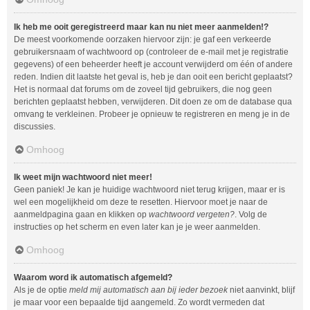
Ik heb me ooit geregistreerd maar kan nu niet meer aanmelden!?
De meest voorkomende oorzaken hiervoor zijn: je gaf een verkeerde
gebruikersnaam of wachtwoord op (controleer de e-mail met je registratie
gegevens) of een beheerder heeft je account verwijderd om één of andere
reden. Indien dit laatste het geval is, heb je dan ooit een bericht geplaatst?
Het is normaal dat forums om de zoveel tijd gebruikers, die nog geen
berichten geplaatst hebben, verwijderen. Dit doen ze om de database qua
omvang te verkleinen. Probeer je opnieuw te registreren en meng je in de
discussies.
Omhoog
Ik weet mijn wachtwoord niet meer!
Geen paniek! Je kan je huidige wachtwoord niet terug krijgen, maar er is
wel een mogelijkheid om deze te resetten. Hiervoor moet je naar de
aanmeldpagina gaan en klikken op
wachtwoord vergeten?
. Volg de
instructies op het scherm en even later kan je je weer aanmelden.
Omhoog
Waarom word ik automatisch afgemeld?
Als je de optie
meld mij automatisch aan bij ieder bezoek
niet aanvinkt, blijf
je maar voor een bepaalde tijd aangemeld. Zo wordt vermeden dat