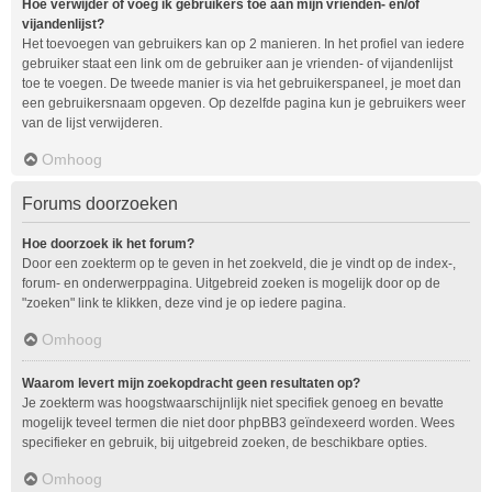
Hoe verwijder of voeg ik gebruikers toe aan mijn vrienden- en/of
vijandenlijst?
Het toevoegen van gebruikers kan op 2 manieren. In het profiel van iedere
gebruiker staat een link om de gebruiker aan je vrienden- of vijandenlijst
toe te voegen. De tweede manier is via het gebruikerspaneel, je moet dan
een gebruikersnaam opgeven. Op dezelfde pagina kun je gebruikers weer
van de lijst verwijderen.
Omhoog
Forums doorzoeken
Hoe doorzoek ik het forum?
Door een zoekterm op te geven in het zoekveld, die je vindt op de index-,
forum- en onderwerppagina. Uitgebreid zoeken is mogelijk door op de
"zoeken" link te klikken, deze vind je op iedere pagina.
Omhoog
Waarom levert mijn zoekopdracht geen resultaten op?
Je zoekterm was hoogstwaarschijnlijk niet specifiek genoeg en bevatte
mogelijk teveel termen die niet door phpBB3 geïndexeerd worden. Wees
specifieker en gebruik, bij uitgebreid zoeken, de beschikbare opties.
Omhoog