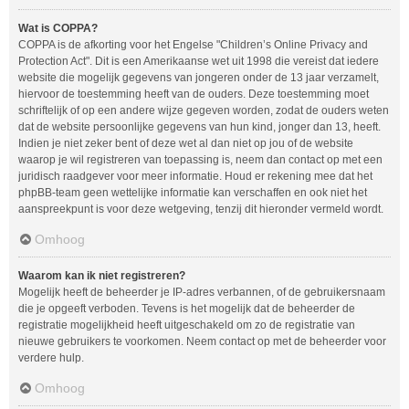
Wat is COPPA?
COPPA is de afkorting voor het Engelse "Children’s Online Privacy and
Protection Act". Dit is een Amerikaanse wet uit 1998 die vereist dat iedere
website die mogelijk gegevens van jongeren onder de 13 jaar verzamelt,
hiervoor de toestemming heeft van de ouders. Deze toestemming moet
schriftelijk of op een andere wijze gegeven worden, zodat de ouders weten
dat de website persoonlijke gegevens van hun kind, jonger dan 13, heeft.
Indien je niet zeker bent of deze wet al dan niet op jou of de website
waarop je wil registreren van toepassing is, neem dan contact op met een
juridisch raadgever voor meer informatie. Houd er rekening mee dat het
phpBB-team geen wettelijke informatie kan verschaffen en ook niet het
aanspreekpunt is voor deze wetgeving, tenzij dit hieronder vermeld wordt.
Omhoog
Waarom kan ik niet registreren?
Mogelijk heeft de beheerder je IP-adres verbannen, of de gebruikersnaam
die je opgeeft verboden. Tevens is het mogelijk dat de beheerder de
registratie mogelijkheid heeft uitgeschakeld om zo de registratie van
nieuwe gebruikers te voorkomen. Neem contact op met de beheerder voor
verdere hulp.
Omhoog