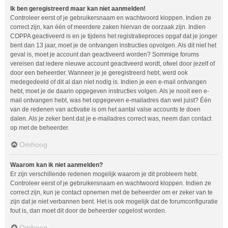
Ik ben geregistreerd maar kan niet aanmelden!
Controleer eerst of je gebruikersnaam en wachtwoord kloppen. Indien ze
correct zijn, kan één of meerdere zaken hiervan de oorzaak zijn. Indien
COPPA geactiveerd is en je tijdens het registratieproces opgaf dat je jonger
bent dan 13 jaar, moet je de ontvangen instructies opvolgen. Als dit niet het
geval is, moet je account dan geactiveerd worden? Sommige forums
vereisen dat iedere nieuwe account geactiveerd wordt, ofwel door jezelf of
door een beheerder. Wanneer je je geregistreerd hebt, werd ook
medegedeeld of dit al dan niet nodig is. Indien je een e-mail ontvangen
hebt, moet je de daarin opgegeven instructies volgen. Als je nooit een e-
mail ontvangen hebt, was het opgegeven e-mailadres dan wel juist? Één
van de redenen van activatie is om het aantal valse accounts te doen
dalen. Als je zeker bent dat je e-mailadres correct was, neem dan contact
op met de beheerder.
Omhoog
Waarom kan ik niet aanmelden?
Er zijn verschillende redenen mogelijk waarom je dit probleem hebt.
Controleer eerst of je gebruikersnaam en wachtwoord kloppen. Indien ze
correct zijn, kun je contact opnemen met de beheerder om er zeker van te
zijn dat je niet verbannen bent. Het is ook mogelijk dat de forumconfiguratie
fout is, dan moet dit door de beheerder opgelost worden.
Omhoog