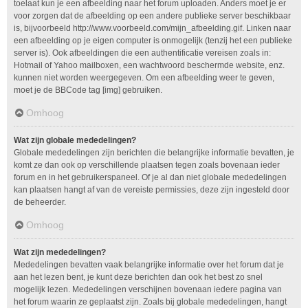
toelaat kun je een afbeelding naar het forum uploaden. Anders moet je er
voor zorgen dat de afbeelding op een andere publieke server beschikbaar
is, bijvoorbeeld http://www.voorbeeld.com/mijn_afbeelding.gif. Linken naar
een afbeelding op je eigen computer is onmogelijk (tenzij het een publieke
server is). Ook afbeeldingen die een authentificatie vereisen zoals in:
Hotmail of Yahoo mailboxen, een wachtwoord beschermde website, enz.
kunnen niet worden weergegeven. Om een afbeelding weer te geven,
moet je de BBCode tag [img] gebruiken.
Omhoog
Wat zijn globale mededelingen?
Globale mededelingen zijn berichten die belangrijke informatie bevatten, je
komt ze dan ook op verschillende plaatsen tegen zoals bovenaan ieder
forum en in het gebruikerspaneel. Of je al dan niet globale mededelingen
kan plaatsen hangt af van de vereiste permissies, deze zijn ingesteld door
de beheerder.
Omhoog
Wat zijn mededelingen?
Mededelingen bevatten vaak belangrijke informatie over het forum dat je
aan het lezen bent, je kunt deze berichten dan ook het best zo snel
mogelijk lezen. Mededelingen verschijnen bovenaan iedere pagina van
het forum waarin ze geplaatst zijn. Zoals bij globale mededelingen, hangt