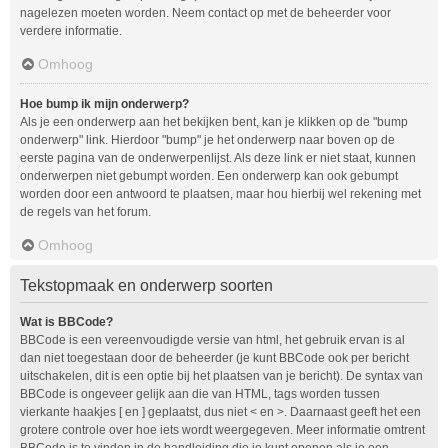
nagelezen moeten worden. Neem contact op met de beheerder voor
verdere informatie.
Omhoog
Hoe bump ik mijn onderwerp?
Als je een onderwerp aan het bekijken bent, kan je klikken op de "bump
onderwerp" link. Hierdoor "bump" je het onderwerp naar boven op de
eerste pagina van de onderwerpenlijst. Als deze link er niet staat, kunnen
onderwerpen niet gebumpt worden. Een onderwerp kan ook gebumpt
worden door een antwoord te plaatsen, maar hou hierbij wel rekening met
de regels van het forum.
Omhoog
Tekstopmaak en onderwerp soorten
Wat is BBCode?
BBCode is een vereenvoudigde versie van html, het gebruik ervan is al
dan niet toegestaan door de beheerder (je kunt BBCode ook per bericht
uitschakelen, dit is een optie bij het plaatsen van je bericht). De syntax van
BBCode is ongeveer gelijk aan die van HTML, tags worden tussen
vierkante haakjes [ en ] geplaatst, dus niet < en >. Daarnaast geeft het een
grotere controle over hoe iets wordt weergegeven. Meer informatie omtrent
BBCode is te vinden in de handleiding die je kunt openen als je een