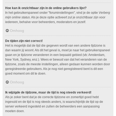
Hoe kan ik onzichtbaar zijn in de online gebruikers lijst?
In het gebruikerspaneel onder "foruminstellingen", vind je de optie
Verberg
mijn online status
. Als je deze optie activeert zul je onzichtbaar zijn voor
iedereen, behalve voor beheerders, moderators en jezelf.
Omhoog
De tijden zijn niet correct!
Het is mogelijk dat de tijd die gegeven wordt van een andere tijdzone is
dan waarin jij woont. Als dit het geval is, moet je naar het gebruikerspaneel
gaan en je tijdzone veranderen in een bepaald gebied (vb: Amsterdam,
New York, Sydney, enz.). Wees er bewust van dat het veranderen van de
tijdzone, zoals de meeste instellingen, alleen gedaan kunnen worden door
geregistreerde gebruikers. Als je nog niet geregistreerd bent is dit een
goed moment om dit te doen.
Omhoog
Ik wijzigde de tijdzone, maar de tijd is nog steeds verkeerd!
Als je zeker bent dat je de correcte tijdzone en zomertijd goed hebt
ingevuld en de tijd is nog steeds anders, is waarschijnlijk de tijd op de
server verkeerd ingesteld en zullen de beheerders een aanpassing
moeten doen.