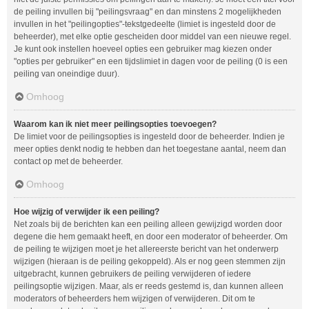
de peiling invullen bij "peilingsvraag" en dan minstens 2 mogelijkheden
invullen in het "peilingopties"-tekstgedeelte (limiet is ingesteld door de
beheerder), met elke optie gescheiden door middel van een nieuwe regel.
Je kunt ook instellen hoeveel opties een gebruiker mag kiezen onder
"opties per gebruiker" en een tijdslimiet in dagen voor de peiling (0 is een
peiling van oneindige duur).
Omhoog
Waarom kan ik niet meer peilingsopties toevoegen?
De limiet voor de peilingsopties is ingesteld door de beheerder. Indien je
meer opties denkt nodig te hebben dan het toegestane aantal, neem dan
contact op met de beheerder.
Omhoog
Hoe wijzig of verwijder ik een peiling?
Net zoals bij de berichten kan een peiling alleen gewijzigd worden door
degene die hem gemaakt heeft, en door een moderator of beheerder. Om
de peiling te wijzigen moet je het allereerste bericht van het onderwerp
wijzigen (hieraan is de peiling gekoppeld). Als er nog geen stemmen zijn
uitgebracht, kunnen gebruikers de peiling verwijderen of iedere
peilingsoptie wijzigen. Maar, als er reeds gestemd is, dan kunnen alleen
moderators of beheerders hem wijzigen of verwijderen. Dit om te