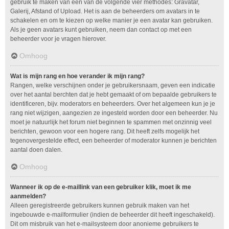
gebruik te maken van één van de volgende vier methodes: Gravatar,
Galerij, Afstand of Upload. Het is aan de beheerders om avatars in te
schakelen en om te kiezen op welke manier je een avatar kan gebruiken.
Als je geen avatars kunt gebruiken, neem dan contact op met een
beheerder voor je vragen hierover.
Omhoog
Wat is mijn rang en hoe verander ik mijn rang?
Rangen, welke verschijnen onder je gebruikersnaam, geven een indicatie
over het aantal berchten dat je hebt gemaakt of om bepaalde gebruikers te
identificeren, bijv. moderators en beheerders. Over het algemeen kun je je
rang niet wijzigen, aangezien ze ingesteld worden door een beheerder. Nu
moet je natuurlijk het forum niet beginnen te spammen met onzinnig veel
berichten, gewoon voor een hogere rang. Dit heeft zelfs mogelijk het
tegenovergestelde effect, een beheerder of moderator kunnen je berichten
aantal doen dalen.
Omhoog
Wanneer ik op de e-maillink van een gebruiker klik, moet ik me
aanmelden?
Alleen geregistreerde gebruikers kunnen gebruik maken van het
ingebouwde e-mailformulier (indien de beheerder dit heeft ingeschakeld).
Dit om misbruik van het e-mailsysteem door anonieme gebruikers te