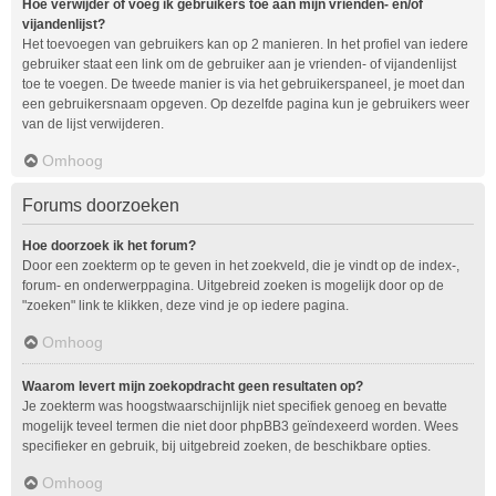
Hoe verwijder of voeg ik gebruikers toe aan mijn vrienden- en/of
vijandenlijst?
Het toevoegen van gebruikers kan op 2 manieren. In het profiel van iedere
gebruiker staat een link om de gebruiker aan je vrienden- of vijandenlijst
toe te voegen. De tweede manier is via het gebruikerspaneel, je moet dan
een gebruikersnaam opgeven. Op dezelfde pagina kun je gebruikers weer
van de lijst verwijderen.
Omhoog
Forums doorzoeken
Hoe doorzoek ik het forum?
Door een zoekterm op te geven in het zoekveld, die je vindt op de index-,
forum- en onderwerppagina. Uitgebreid zoeken is mogelijk door op de
"zoeken" link te klikken, deze vind je op iedere pagina.
Omhoog
Waarom levert mijn zoekopdracht geen resultaten op?
Je zoekterm was hoogstwaarschijnlijk niet specifiek genoeg en bevatte
mogelijk teveel termen die niet door phpBB3 geïndexeerd worden. Wees
specifieker en gebruik, bij uitgebreid zoeken, de beschikbare opties.
Omhoog