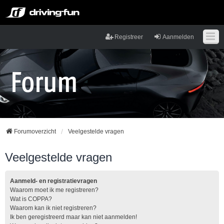
Registreer
Aanmelden
Forumoverzicht
Veelgestelde vragen
Veelgestelde vragen
Aanmeld- en registratievragen
Waarom moet ik me registreren?
Wat is COPPA?
Waarom kan ik niet registreren?
Ik ben geregistreerd maar kan niet aanmelden!