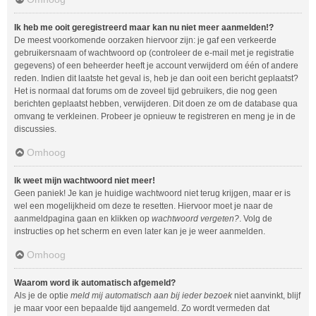
Ik heb me ooit geregistreerd maar kan nu niet meer aanmelden!?
De meest voorkomende oorzaken hiervoor zijn: je gaf een verkeerde
gebruikersnaam of wachtwoord op (controleer de e-mail met je registratie
gegevens) of een beheerder heeft je account verwijderd om één of andere
reden. Indien dit laatste het geval is, heb je dan ooit een bericht geplaatst?
Het is normaal dat forums om de zoveel tijd gebruikers, die nog geen
berichten geplaatst hebben, verwijderen. Dit doen ze om de database qua
omvang te verkleinen. Probeer je opnieuw te registreren en meng je in de
discussies.
Omhoog
Ik weet mijn wachtwoord niet meer!
Geen paniek! Je kan je huidige wachtwoord niet terug krijgen, maar er is
wel een mogelijkheid om deze te resetten. Hiervoor moet je naar de
aanmeldpagina gaan en klikken op
wachtwoord vergeten?
. Volg de
instructies op het scherm en even later kan je je weer aanmelden.
Omhoog
Waarom word ik automatisch afgemeld?
Als je de optie
meld mij automatisch aan bij ieder bezoek
niet aanvinkt, blijf
je maar voor een bepaalde tijd aangemeld. Zo wordt vermeden dat