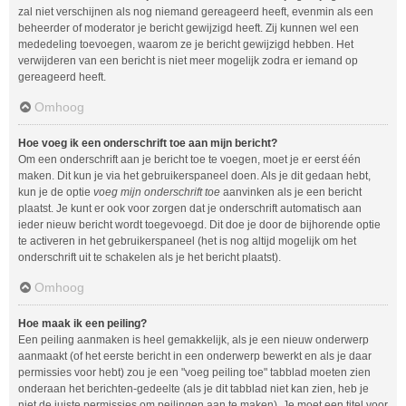
zal niet verschijnen als nog niemand gereageerd heeft, evenmin als een
beheerder of moderator je bericht gewijzigd heeft. Zij kunnen wel een
mededeling toevoegen, waarom ze je bericht gewijzigd hebben. Het
verwijderen van een bericht is niet meer mogelijk zodra er iemand op
gereageerd heeft.
Omhoog
Hoe voeg ik een onderschrift toe aan mijn bericht?
Om een onderschrift aan je bericht toe te voegen, moet je er eerst één
maken. Dit kun je via het gebruikerspaneel doen. Als je dit gedaan hebt,
kun je de optie
voeg mijn onderschrift toe
aanvinken als je een bericht
plaatst. Je kunt er ook voor zorgen dat je onderschrift automatisch aan
ieder nieuw bericht wordt toegevoegd. Dit doe je door de bijhorende optie
te activeren in het gebruikerspaneel (het is nog altijd mogelijk om het
onderschrift uit te schakelen als je het bericht plaatst).
Omhoog
Hoe maak ik een peiling?
Een peiling aanmaken is heel gemakkelijk, als je een nieuw onderwerp
aanmaakt (of het eerste bericht in een onderwerp bewerkt en als je daar
permissies voor hebt) zou je een "voeg peiling toe" tabblad moeten zien
onderaan het berichten-gedeelte (als je dit tabblad niet kan zien, heb je
niet de juiste permissies om peilingen aan te maken). Je moet een titel voor