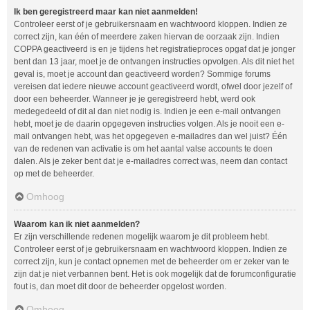
Ik ben geregistreerd maar kan niet aanmelden!
Controleer eerst of je gebruikersnaam en wachtwoord kloppen. Indien ze
correct zijn, kan één of meerdere zaken hiervan de oorzaak zijn. Indien
COPPA geactiveerd is en je tijdens het registratieproces opgaf dat je jonger
bent dan 13 jaar, moet je de ontvangen instructies opvolgen. Als dit niet het
geval is, moet je account dan geactiveerd worden? Sommige forums
vereisen dat iedere nieuwe account geactiveerd wordt, ofwel door jezelf of
door een beheerder. Wanneer je je geregistreerd hebt, werd ook
medegedeeld of dit al dan niet nodig is. Indien je een e-mail ontvangen
hebt, moet je de daarin opgegeven instructies volgen. Als je nooit een e-
mail ontvangen hebt, was het opgegeven e-mailadres dan wel juist? Één
van de redenen van activatie is om het aantal valse accounts te doen
dalen. Als je zeker bent dat je e-mailadres correct was, neem dan contact
op met de beheerder.
Omhoog
Waarom kan ik niet aanmelden?
Er zijn verschillende redenen mogelijk waarom je dit probleem hebt.
Controleer eerst of je gebruikersnaam en wachtwoord kloppen. Indien ze
correct zijn, kun je contact opnemen met de beheerder om er zeker van te
zijn dat je niet verbannen bent. Het is ook mogelijk dat de forumconfiguratie
fout is, dan moet dit door de beheerder opgelost worden.
Omhoog