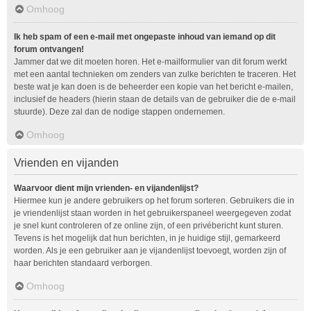
Omhoog
Ik heb spam of een e-mail met ongepaste inhoud van iemand op dit
forum ontvangen!
Jammer dat we dit moeten horen. Het e-mailformulier van dit forum werkt
met een aantal technieken om zenders van zulke berichten te traceren. Het
beste wat je kan doen is de beheerder een kopie van het bericht e-mailen,
inclusief de headers (hierin staan de details van de gebruiker die de e-mail
stuurde). Deze zal dan de nodige stappen ondernemen.
Omhoog
Vrienden en vijanden
Waarvoor dient mijn vrienden- en vijandenlijst?
Hiermee kun je andere gebruikers op het forum sorteren. Gebruikers die in
je vriendenlijst staan worden in het gebruikerspaneel weergegeven zodat
je snel kunt controleren of ze online zijn, of een privébericht kunt sturen.
Tevens is het mogelijk dat hun berichten, in je huidige stijl, gemarkeerd
worden. Als je een gebruiker aan je vijandenlijst toevoegt, worden zijn of
haar berichten standaard verborgen.
Omhoog