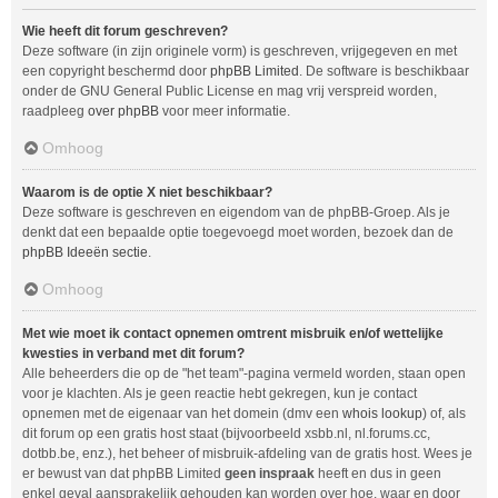
Wie heeft dit forum geschreven?
Deze software (in zijn originele vorm) is geschreven, vrijgegeven en met
een copyright beschermd door
phpBB Limited
. De software is beschikbaar
onder de GNU General Public License en mag vrij verspreid worden,
raadpleeg
over phpBB
voor meer informatie.
Omhoog
Waarom is de optie X niet beschikbaar?
Deze software is geschreven en eigendom van de phpBB-Groep. Als je
denkt dat een bepaalde optie toegevoegd moet worden, bezoek dan de
phpBB Ideeën sectie
.
Omhoog
Met wie moet ik contact opnemen omtrent misbruik en/of wettelijke
kwesties in verband met dit forum?
Alle beheerders die op de "het team"-pagina vermeld worden, staan open
voor je klachten. Als je geen reactie hebt gekregen, kun je contact
opnemen met de eigenaar van het domein (dmv een
whois lookup
) of, als
dit forum op een gratis host staat (bijvoorbeeld xsbb.nl, nl.forums.cc,
dotbb.be, enz.), het beheer of misbruik-afdeling van de gratis host. Wees je
er bewust van dat phpBB Limited
geen inspraak
heeft en dus in geen
enkel geval aansprakelijk gehouden kan worden over hoe, waar en door