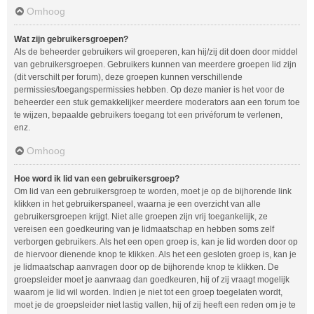
Omhoog
Wat zijn gebruikersgroepen?
Als de beheerder gebruikers wil groeperen, kan hij/zij dit doen door middel
van gebruikersgroepen. Gebruikers kunnen van meerdere groepen lid zijn
(dit verschilt per forum), deze groepen kunnen verschillende
permissies/toegangspermissies hebben. Op deze manier is het voor de
beheerder een stuk gemakkelijker meerdere moderators aan een forum toe
te wijzen, bepaalde gebruikers toegang tot een privéforum te verlenen,
enz.
Omhoog
Hoe word ik lid van een gebruikersgroep?
Om lid van een gebruikersgroep te worden, moet je op de bijhorende link
klikken in het gebruikerspaneel, waarna je een overzicht van alle
gebruikersgroepen krijgt. Niet alle groepen zijn vrij toegankelijk, ze
vereisen een goedkeuring van je lidmaatschap en hebben soms zelf
verborgen gebruikers. Als het een open groep is, kan je lid worden door op
de hiervoor dienende knop te klikken. Als het een gesloten groep is, kan je
je lidmaatschap aanvragen door op de bijhorende knop te klikken. De
groepsleider moet je aanvraag dan goedkeuren, hij of zij vraagt mogelijk
waarom je lid wil worden. Indien je niet tot een groep toegelaten wordt,
moet je de groepsleider niet lastig vallen, hij of zij heeft een reden om je te