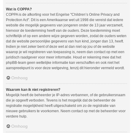
Wat is COPPA?
COPPA is de afkorting voor het Engelse "Children’s Online Privacy and
Protection Act". Dit is een Amerikaanse wet uit 1998 die vereist dat iedere
website die mogelijk gegevens van jongeren onder de 13 jaar verzamelt,
hiervoor de toestemming heeft van de ouders. Deze toestemming moet
schriftelijk of op een andere wijze gegeven worden, zodat de ouders weten
dat de website persoonlijke gegevens van hun kind, jonger dan 13, heeft.
Indien je niet zeker bent of deze wet al dan niet op jou of de website
waarop je wil registreren van toepassing is, neem dan contact op met een
juridisch raadgever voor meer informatie. Houd er rekening mee dat het
phpBB-team geen wettelijke informatie kan verschaffen en ook niet het
aanspreekpunt is voor deze wetgeving, tenzij dit hieronder vermeld wordt.
Omhoog
Waarom kan ik niet registreren?
Mogelijk heeft de beheerder je IP-adres verbannen, of de gebruikersnaam
die je opgeeft verboden. Tevens is het mogelijk dat de beheerder de
registratie mogelijkheid heeft uitgeschakeld om zo de registratie van
nieuwe gebruikers te voorkomen. Neem contact op met de beheerder voor
verdere hulp.
Omhoog