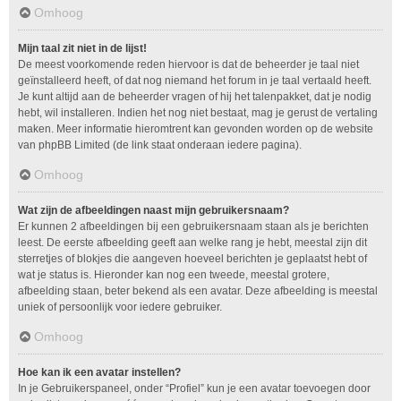
Omhoog
Mijn taal zit niet in de lijst!
De meest voorkomende reden hiervoor is dat de beheerder je taal niet
geïnstalleerd heeft, of dat nog niemand het forum in je taal vertaald heeft.
Je kunt altijd aan de beheerder vragen of hij het talenpakket, dat je nodig
hebt, wil installeren. Indien het nog niet bestaat, mag je gerust de vertaling
maken. Meer informatie hieromtrent kan gevonden worden op de website
van phpBB Limited (de link staat onderaan iedere pagina).
Omhoog
Wat zijn de afbeeldingen naast mijn gebruikersnaam?
Er kunnen 2 afbeeldingen bij een gebruikersnaam staan als je berichten
leest. De eerste afbeelding geeft aan welke rang je hebt, meestal zijn dit
sterretjes of blokjes die aangeven hoeveel berichten je geplaatst hebt of
wat je status is. Hieronder kan nog een tweede, meestal grotere,
afbeelding staan, beter bekend als een avatar. Deze afbeelding is meestal
uniek of persoonlijk voor iedere gebruiker.
Omhoog
Hoe kan ik een avatar instellen?
In je Gebruikerspaneel, onder “Profiel” kun je een avatar toevoegen door