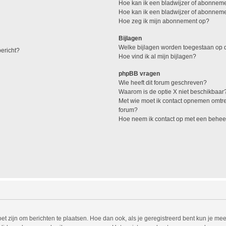
Hoe kan ik een bladwijzer of abonneme
Hoe kan ik een bladwijzer of abonnemen
Hoe zeg ik mijn abonnement op?
Bijlagen
Welke bijlagen worden toegestaan op d
ericht?
Hoe vind ik al mijn bijlagen?
phpBB vragen
Wie heeft dit forum geschreven?
Waarom is de optie X niet beschikbaar
Met wie moet ik contact opnemen omtren
forum?
Hoe neem ik contact op met een behee
et zijn om berichten te plaatsen. Hoe dan ook, als je geregistreerd bent kun je mee