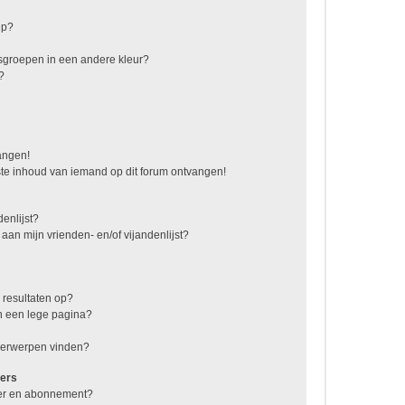
ep?
sgroepen in een andere kleur?
?
vangen!
te inhoud van iemand op dit forum ontvangen!
enlijst?
 aan mijn vrienden- en/of vijandenlijst?
 resultaten op?
n een lege pagina?
nderwerpen vinden?
ers
jzer en abonnement?