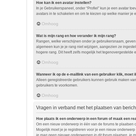
Hoe kan ik een avatar instellen?
In je Gebruikerspaneel, onder “Profiel” kun je een avatar t
avatars in te schakelen en om te kiezen op welke manier je 
Omhoog
Wat is mijn rang en hoe verander ik mijn rang?
Rangen, welke verschijnen onder je gebruikersnaam, geven ee
algemeen kun je je rang niet wijzigen, aangezien ze ingest
hogere rang. Dit heeft zelfs mogelijk het tegenovergestelde 
Omhoog
Wanneer ik op de e-maillink van een gebruiker klik, moet
Alleen geregistreerde gebruikers kunnen gebruik maken van 
gebruikers te voorkomen.
Omhoog
Vragen in verband met het plaatsen van beric
Hoe plaats ik een onderwerp in een forum of maak een re
Om een nieuw onderwerp in één van de forums te plaatsen o
Mogelijk moet je je registreren voor je een nieuw onderwerp
je mag geen nieuwe onderwerpen in dit forum plaatsen, je m