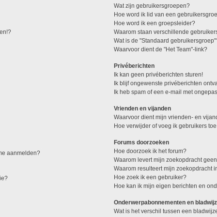
Wat zijn gebruikersgroepen?
Hoe word ik lid van een gebruikersgro
Hoe word ik een groepsleider?
den!?
Waarom staan verschillende gebruiker
Wat is de "Standaard gebruikersgroep"
Waarvoor dient de "Het Team"-link?
Privéberichten
Ik kan geen privéberichten sturen!
Ik blijf ongewenste privéberichten ont
Ik heb spam of een e-mail met ongepas
Vrienden en vijanden
Waarvoor dient mijn vrienden- en vijand
Hoe verwijder of voeg ik gebruikers toe
Forums doorzoeken
Hoe doorzoek ik het forum?
k me aanmelden?
Waarom levert mijn zoekopdracht geen
Waarom resulteert mijn zoekopdracht i
Hoe zoek ik een gebruiker?
ie?
Hoe kan ik mijn eigen berichten en o
Onderwerpabonnementen en bladwijz
Wat is het verschil tussen een bladwi