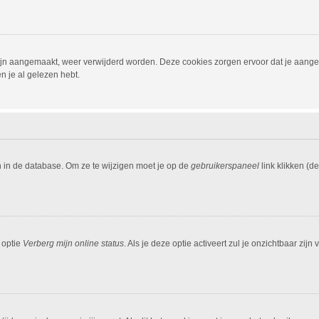
 zijn aangemaakt, weer verwijderd worden. Deze cookies zorgen ervoor dat je aang
n je al gelezen hebt.
n in de database. Om ze te wijzigen moet je op de
gebruikerspaneel
link klikken (d
 optie
Verberg mijn online status
. Als je deze optie activeert zul je onzichtbaar zi