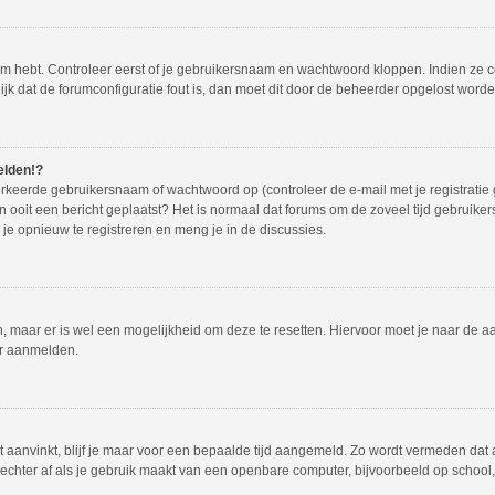
em hebt. Controleer eerst of je gebruikersnaam en wachtwoord kloppen. Indien ze 
lijk dat de forumconfiguratie fout is, dan moet dit door de beheerder opgelost worde
elden!?
rkeerde gebruikersnaam of wachtwoord op (controleer de e-mail met je registratie
dan ooit een bericht geplaatst? Het is normaal dat forums om de zoveel tijd gebruike
e opnieuw te registreren en meng je in de discussies.
en, maar er is wel een mogelijkheid om deze te resetten. Hiervoor moet je naar de
er aanmelden.
t aanvinkt, blijf je maar voor een bepaalde tijd aangemeld. Zo wordt vermeden dat
echter af als je gebruik maakt van een openbare computer, bijvoorbeeld op school, i