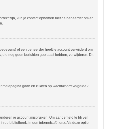
correct zijn, kun je contact opnemen met de beheerder om er
n.
 gegevens) of een beheerder heeft je account verwijderd om
rs, die nog geen berichten geplaatst hebben, verwijderen. Dit
 aanmeldpagina gaan en klikken op
wachtwoord vergeten?
.
 anderen je account misbruiken. Om aangemeld te blijven,
n de bibliotheek, in een internetcafé, enz. Als deze optie