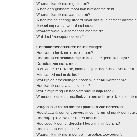
Waarom kan ik niet registreren?
Ik ben geregistreerd maar kan niet aanmelden!
Waarom kan ik niet aanmelden?
Ik heb me ooit geregistreerd maar kan nu niet meer aanmel
Ik weet mijn wachtwoord niet meer!
Waarom word ik automatisch afgemeld?
Wat doet "verwijder cookies"?
Gebruikersvoorkeuren en instellingen
Hoe verander ik mijn instellingen?
Hoe kan ik onzichtbaar zijn in de online gebruikers lijst?
De tijden zijn niet correct!
Ik wijzigde de tijdzone, maar de tijd is nog steeds verkeerd!
Mijn taal zit niet in de lijst!
Wat zijn de afbeeldingen naast mijn gebruikersnaam?
Hoe kan ik een avatar instellen?
Wat is mijn rang en hoe verander ik mijn rang?
Wanneer ik op de e-maillink van een gebruiker klik, moet i
Vragen in verband met het plaatsen van berichten
Hoe plaats ik een onderwerp in een forum of maak een react
Hoe wijzig of verwijder ik een bericht?
Hoe voeg ik een onderschrift toe aan mijn bericht?
Hoe maak ik een peiling?
Waarom kan ik niet meer peilingsopties toevoegen?