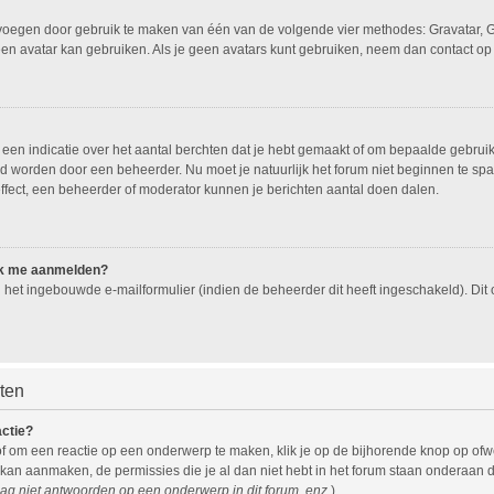
oevoegen door gebruik te maken van één van de volgende vier methodes: Gravatar, G
een avatar kan gebruiken. Als je geen avatars kunt gebruiken, neem dan contact op
n indicatie over het aantal berchten dat je hebt gemaakt of om bepaalde gebruiker
eld worden door een beheerder. Nu moet je natuurlijk het forum niet beginnen te 
effect, een beheerder of moderator kunnen je berichten aantal doen dalen.
 ik me aanmelden?
het ingebouwde e-mailformulier (indien de beheerder dit heeft ingeschakeld). Di
hten
actie?
f om een reactie op een onderwerp te maken, klik je op de bijhorende knop op of
 kan aanmaken, de permissies die je al dan niet hebt in het forum staan onderaan 
ag niet antwoorden op een onderwerp in dit forum, enz.
).