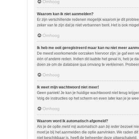
Omhoog
Waarom kan ik niet aanmelden?
Er zijn verschillende redenen mogelijk waarom je dit proble
zeker van te zijn dat je niet verbannen bent. Het is ook moge
Omhoog
Ik heb me ooit geregistreerd maar kan nu niet meer aanm
De meest voorkomende oorzaken hiervoor zijn: je gaf een ve
één of andere reden. Indien dit laatste het geval is, heb je 
doen ze om de database qua omvang te verkleinen. Probeer j
Omhoog
Ik weet mijn wachtwoord niet meer!
Geen paniek! Je kan je huidige wachtwoord niet terug krijg
Volg de instructies op het scherm en even later kan je je we
Omhoog
Waarom word ik automatisch afgemeld?
Als je de optie
meld mij automatisch aan bij ieder bezoek
nie
moet je bij het aanmelden die optie aanvinken. We raden dit 
niet beschikbaar is, heeft de beheerder deze uitgeschakeld.