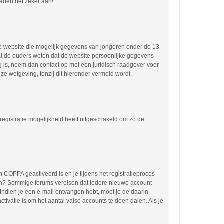
raden het zeker aan!
dere website die mogelijk gegevens van jongeren onder de 13
at de ouders weten dat de website persoonlijke gegevens
ing is, neem dan contact op met een juridisch raadgever voor
e wetgeving, tenzij dit hieronder vermeld wordt.
registratie mogelijkheid heeft uitgeschakeld om zo de
 COPPA geactiveerd is en je tijdens het registratieproces
orden? Sommige forums vereisen dat iedere nieuwe account
 Indien je een e-mail ontvangen hebt, moet je de daarin
ivatie is om het aantal valse accounts te doen dalen. Als je