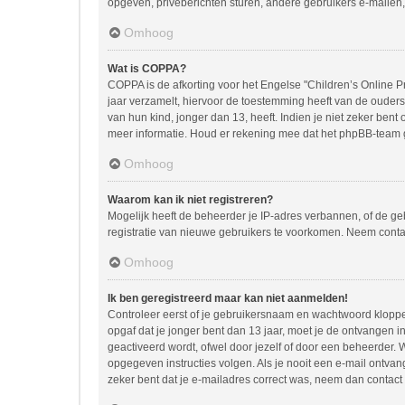
opgeven, privéberichten sturen, andere gebruikers e-mailen,
Omhoog
Wat is COPPA?
COPPA is de afkorting voor het Engelse "Children’s Online Pr
jaar verzamelt, hiervoor de toestemming heeft van de ouder
van hun kind, jonger dan 13, heeft. Indien je niet zeker bent
meer informatie. Houd er rekening mee dat het phpBB-team ge
Omhoog
Waarom kan ik niet registreren?
Mogelijk heeft de beheerder je IP-adres verbannen, of de ge
registratie van nieuwe gebruikers te voorkomen. Neem conta
Omhoog
Ik ben geregistreerd maar kan niet aanmelden!
Controleer eerst of je gebruikersnaam en wachtwoord kloppen.
opgaf dat je jonger bent dan 13 jaar, moet je de ontvangen 
geactiveerd wordt, ofwel door jezelf of door een beheerder. 
opgegeven instructies volgen. Als je nooit een e-mail ontva
zeker bent dat je e-mailadres correct was, neem dan contact