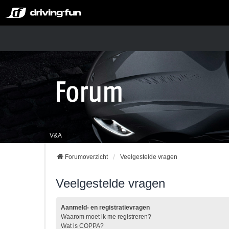
V&A
Forumoverzicht
Veelgestelde vragen
Veelgestelde vragen
Aanmeld- en registratievragen
Waarom moet ik me registreren?
Wat is COPPA?