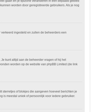
paneel gaan en je tijdzone veranderen in een bepaald gebied
 kunnen worden door geregistreerde gebruikers. Als je nog
ver verkeerd ingesteld en zullen de beheerders een
 Je kunt altijd aan de beheerder vragen of hij het
n gevonden worden op de website van phpBB Limited (de link
it sterretjes of blokjes die aangeven hoeveel berichten je
g is meestal uniek of persoonlijk voor iedere gebruiker.