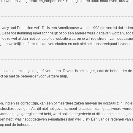
 lid worden van gebruikersgroepen, enz. Het registreren duurt maar even, dus we 
ivacy and Protection Act". Dit is een Amerikaanse wet uit 1998 die vereist dat ie
s. Deze toestemming moet schriftelijk of op een andere wijze gegeven worden, zod
 of deze wet al dan niet op jou of de website waarop je wil registreren van toepass
en wettelijke informatie kan verschaffen en ook niet het aanspreekpunt is voor dez
bruikersnaam die je opgeeft verboden. Tevens is het mogelijk dat de beheerder de 
ct op met de beheerder voor verdere hulp.
 Indien ze correct zijn, kan één of meerdere zaken hiervan de oorzaak zijn. Indien
instructies opvolgen. Als dit niet het geval is, moet je account dan geactiveerd w
Wanneer je je geregistreerd hebt, werd ook medegedeeld of dit al dan niet nodig is.
ngen hebt, was het opgegeven e-mailadres dan wel juist? Één van de redenen van act
 op met de beheerder.