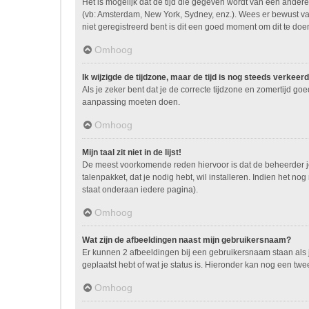
Het is mogelijk dat de tijd die gegeven wordt van een andere 
(vb: Amsterdam, New York, Sydney, enz.). Wees er bewust va
niet geregistreerd bent is dit een goed moment om dit te doe
Omhoog
Ik wijzigde de tijdzone, maar de tijd is nog steeds verkeerd
Als je zeker bent dat je de correcte tijdzone en zomertijd go
aanpassing moeten doen.
Omhoog
Mijn taal zit niet in de lijst!
De meest voorkomende reden hiervoor is dat de beheerder je ta
talenpakket, dat je nodig hebt, wil installeren. Indien het 
staat onderaan iedere pagina).
Omhoog
Wat zijn de afbeeldingen naast mijn gebruikersnaam?
Er kunnen 2 afbeeldingen bij een gebruikersnaam staan als je
geplaatst hebt of wat je status is. Hieronder kan nog een twe
Omhoog