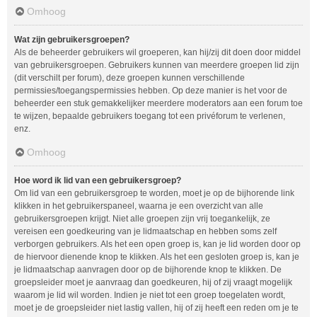
Omhoog
Wat zijn gebruikersgroepen?
Als de beheerder gebruikers wil groeperen, kan hij/zij dit doen door middel
van gebruikersgroepen. Gebruikers kunnen van meerdere groepen lid zijn
(dit verschilt per forum), deze groepen kunnen verschillende
permissies/toegangspermissies hebben. Op deze manier is het voor de
beheerder een stuk gemakkelijker meerdere moderators aan een forum toe
te wijzen, bepaalde gebruikers toegang tot een privéforum te verlenen,
enz.
Omhoog
Hoe word ik lid van een gebruikersgroep?
Om lid van een gebruikersgroep te worden, moet je op de bijhorende link
klikken in het gebruikerspaneel, waarna je een overzicht van alle
gebruikersgroepen krijgt. Niet alle groepen zijn vrij toegankelijk, ze
vereisen een goedkeuring van je lidmaatschap en hebben soms zelf
verborgen gebruikers. Als het een open groep is, kan je lid worden door op
de hiervoor dienende knop te klikken. Als het een gesloten groep is, kan je
je lidmaatschap aanvragen door op de bijhorende knop te klikken. De
groepsleider moet je aanvraag dan goedkeuren, hij of zij vraagt mogelijk
waarom je lid wil worden. Indien je niet tot een groep toegelaten wordt,
moet je de groepsleider niet lastig vallen, hij of zij heeft een reden om je te