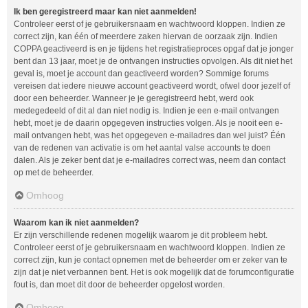
Ik ben geregistreerd maar kan niet aanmelden!
Controleer eerst of je gebruikersnaam en wachtwoord kloppen. Indien ze
correct zijn, kan één of meerdere zaken hiervan de oorzaak zijn. Indien
COPPA geactiveerd is en je tijdens het registratieproces opgaf dat je jonger
bent dan 13 jaar, moet je de ontvangen instructies opvolgen. Als dit niet het
geval is, moet je account dan geactiveerd worden? Sommige forums
vereisen dat iedere nieuwe account geactiveerd wordt, ofwel door jezelf of
door een beheerder. Wanneer je je geregistreerd hebt, werd ook
medegedeeld of dit al dan niet nodig is. Indien je een e-mail ontvangen
hebt, moet je de daarin opgegeven instructies volgen. Als je nooit een e-
mail ontvangen hebt, was het opgegeven e-mailadres dan wel juist? Één
van de redenen van activatie is om het aantal valse accounts te doen
dalen. Als je zeker bent dat je e-mailadres correct was, neem dan contact
op met de beheerder.
Omhoog
Waarom kan ik niet aanmelden?
Er zijn verschillende redenen mogelijk waarom je dit probleem hebt.
Controleer eerst of je gebruikersnaam en wachtwoord kloppen. Indien ze
correct zijn, kun je contact opnemen met de beheerder om er zeker van te
zijn dat je niet verbannen bent. Het is ook mogelijk dat de forumconfiguratie
fout is, dan moet dit door de beheerder opgelost worden.
Omhoog