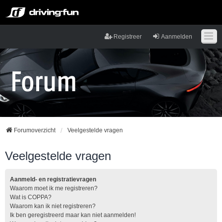
Registreer
Aanmelden
Forumoverzicht
Veelgestelde vragen
Veelgestelde vragen
Aanmeld- en registratievragen
Waarom moet ik me registreren?
Wat is COPPA?
Waarom kan ik niet registreren?
Ik ben geregistreerd maar kan niet aanmelden!