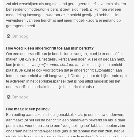
zal niet verschijnen als nog niemand gereageerd heeft, evenmin als een
beheerder of moderator je bericht gewijzigd heeft. Zij kunnen wel een
mededeling toevoegen, waarom ze je bericht gewijzigd hebben. Het
verwijderen van een bericht is niet meer mogelijk zodra er iemand op
gereageerd heeft.
Omhoog
Hoe voeg ik een onderschrift toe aan mijn bericht?
Om een onderschrift aan je bericht toe te voegen, moet je er eerst één
maken. Dit kun je via het gebruikerspaneel doen. Als je dit gedaan hebt,
kun je de optie
voeg mijn onderschrift toe
aanvinken als je een bericht
plaatst. Je kunt er ook voor zorgen dat je onderschrift automatisch aan
ieder nieuw bericht wordt toegevoegd. Dit doe je door de bijhorende optie
te activeren in het gebruikerspaneel (het is nog altijd mogelijk om het
onderschrift uit te schakelen als je het bericht plaatst).
Omhoog
Hoe maak ik een peiling?
Een peiling aanmaken is heel gemakkelijk, als je een nieuw onderwerp
aanmaakt (of het eerste bericht in een onderwerp bewerkt en als je daar
permissies voor hebt) zou je een "voeg peiling toe" tabblad moeten zien
onderaan het berichten-gedeelte (als je dit tabblad niet kan zien, heb je
niet de juiste permissies om peilingen aan te maken). Je moet een titel voor