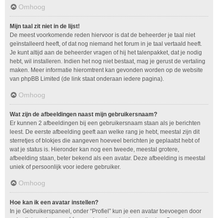
Omhoog
Mijn taal zit niet in de lijst!
De meest voorkomende reden hiervoor is dat de beheerder je taal niet
geïnstalleerd heeft, of dat nog niemand het forum in je taal vertaald heeft.
Je kunt altijd aan de beheerder vragen of hij het talenpakket, dat je nodig
hebt, wil installeren. Indien het nog niet bestaat, mag je gerust de vertaling
maken. Meer informatie hieromtrent kan gevonden worden op de website
van phpBB Limited (de link staat onderaan iedere pagina).
Omhoog
Wat zijn de afbeeldingen naast mijn gebruikersnaam?
Er kunnen 2 afbeeldingen bij een gebruikersnaam staan als je berichten
leest. De eerste afbeelding geeft aan welke rang je hebt, meestal zijn dit
sterretjes of blokjes die aangeven hoeveel berichten je geplaatst hebt of
wat je status is. Hieronder kan nog een tweede, meestal grotere,
afbeelding staan, beter bekend als een avatar. Deze afbeelding is meestal
uniek of persoonlijk voor iedere gebruiker.
Omhoog
Hoe kan ik een avatar instellen?
In je Gebruikerspaneel, onder “Profiel” kun je een avatar toevoegen door