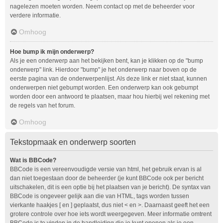
nagelezen moeten worden. Neem contact op met de beheerder voor
verdere informatie.
Omhoog
Hoe bump ik mijn onderwerp?
Als je een onderwerp aan het bekijken bent, kan je klikken op de "bump
onderwerp" link. Hierdoor "bump" je het onderwerp naar boven op de
eerste pagina van de onderwerpenlijst. Als deze link er niet staat, kunnen
onderwerpen niet gebumpt worden. Een onderwerp kan ook gebumpt
worden door een antwoord te plaatsen, maar hou hierbij wel rekening met
de regels van het forum.
Omhoog
Tekstopmaak en onderwerp soorten
Wat is BBCode?
BBCode is een vereenvoudigde versie van html, het gebruik ervan is al
dan niet toegestaan door de beheerder (je kunt BBCode ook per bericht
uitschakelen, dit is een optie bij het plaatsen van je bericht). De syntax van
BBCode is ongeveer gelijk aan die van HTML, tags worden tussen
vierkante haakjes [ en ] geplaatst, dus niet < en >. Daarnaast geeft het een
grotere controle over hoe iets wordt weergegeven. Meer informatie omtrent
BBCode is te vinden in de handleiding die je kunt openen als je een