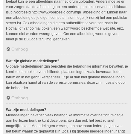
toelaat kun je een afbeelding naar het forum uploaden. Anders moet je er
voor zorgen dat de afbeelding op een andere publieke server beschikbaar
is, bijvoorbeeld http://www.voorbeeld.com/mijn_afbeelding.gif. Linken naar
een afbeelding op je eigen computer is onmogelijk (tenzij het een publieke
server is). Ook afbeeldingen die een authentificatie vereisen zoals in:
Hotmail of Yahoo mailboxen, een wachtwoord beschermde website, enz.
kunnen niet worden weergegeven. Om een afbeelding weer te geven,
moet je de BBCode tag [img] gebruiken.
Omhoog
Wat zijn globale mededelingen?
Globale mededelingen zijn berichten die belangrijke informatie bevatten, je
komt ze dan ook op verschillende plaatsen tegen zoals bovenaan ieder
forum en in het gebruikerspaneel. Of je al dan niet globale mededelingen
kan plaatsen hangt af van de vereiste permissies, deze zijn ingesteld door
de beheerder.
Omhoog
Wat zijn mededelingen?
Mededelingen bevatten vaak belangrijke informatie over het forum dat je
aan het lezen bent, je kunt deze berichten dan ook het best zo snel
mogelijk lezen. Mededelingen verschijnen bovenaan iedere pagina van
het forum waarin ze geplaatst zijn. Zoals bij globale mededelingen, hangt