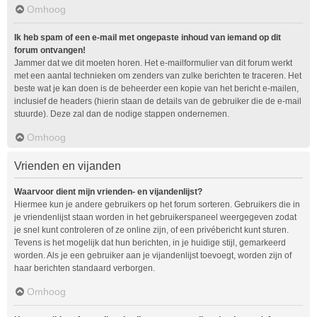
Omhoog
Ik heb spam of een e-mail met ongepaste inhoud van iemand op dit
forum ontvangen!
Jammer dat we dit moeten horen. Het e-mailformulier van dit forum werkt
met een aantal technieken om zenders van zulke berichten te traceren. Het
beste wat je kan doen is de beheerder een kopie van het bericht e-mailen,
inclusief de headers (hierin staan de details van de gebruiker die de e-mail
stuurde). Deze zal dan de nodige stappen ondernemen.
Omhoog
Vrienden en vijanden
Waarvoor dient mijn vrienden- en vijandenlijst?
Hiermee kun je andere gebruikers op het forum sorteren. Gebruikers die in
je vriendenlijst staan worden in het gebruikerspaneel weergegeven zodat
je snel kunt controleren of ze online zijn, of een privébericht kunt sturen.
Tevens is het mogelijk dat hun berichten, in je huidige stijl, gemarkeerd
worden. Als je een gebruiker aan je vijandenlijst toevoegt, worden zijn of
haar berichten standaard verborgen.
Omhoog