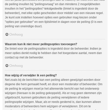
de peiling invullen bij "peilingsvraag" en dan minstens 2 mogelijkheden
invullen in het "peilingopties"-tekstgedeelte (limiet is ingesteld door de
beheerder), met elke optie gescheiden door middel van een nieuwe regel.
Je kunt ook instellen hoeveel opties een gebruiker mag kiezen onder
"opties per gebruiker" en een tijdslimiet in dagen voor de peiling (0 is een
peiling van oneindige duur).
Omhoog
Waarom kan ik niet meer peilingsopties toevoegen?
De limiet voor de peilingsopties is ingesteld door de beheerder. Indien je
meer opties denkt nodig te hebben dan het toegestane aantal, neem dan
contact op met de beheerder.
Omhoog
Hoe wijzig of verwijder ik een peiling?
Net zoals bij de berichten kan een peiling alleen gewijzigd worden door
degene die hem gemaakt heeft, en door een moderator of beheerder. Om
de peiling te wijzigen moet je het allereerste bericht van het onderwerp
wijzigen (hieraan is de peiling gekoppeld). Als er nog geen stemmen zijn
uitgebracht, kunnen gebruikers de peiling verwijderen of iedere
peilingsoptie wijzigen. Maar, als er reeds gestemd is, dan kunnen alleen
moderators of beheerders hem wijzigen of verwijderen. Dit om te