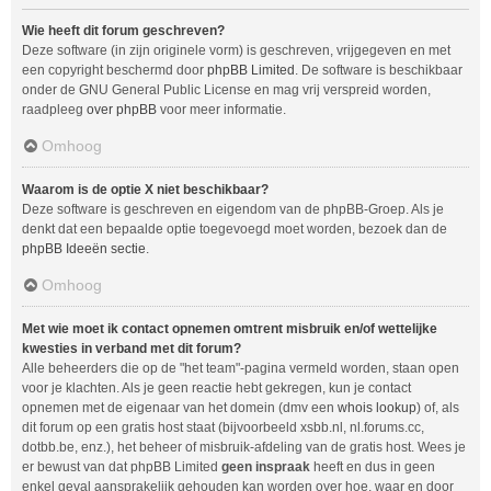
Wie heeft dit forum geschreven?
Deze software (in zijn originele vorm) is geschreven, vrijgegeven en met
een copyright beschermd door
phpBB Limited
. De software is beschikbaar
onder de GNU General Public License en mag vrij verspreid worden,
raadpleeg
over phpBB
voor meer informatie.
Omhoog
Waarom is de optie X niet beschikbaar?
Deze software is geschreven en eigendom van de phpBB-Groep. Als je
denkt dat een bepaalde optie toegevoegd moet worden, bezoek dan de
phpBB Ideeën sectie
.
Omhoog
Met wie moet ik contact opnemen omtrent misbruik en/of wettelijke
kwesties in verband met dit forum?
Alle beheerders die op de "het team"-pagina vermeld worden, staan open
voor je klachten. Als je geen reactie hebt gekregen, kun je contact
opnemen met de eigenaar van het domein (dmv een
whois lookup
) of, als
dit forum op een gratis host staat (bijvoorbeeld xsbb.nl, nl.forums.cc,
dotbb.be, enz.), het beheer of misbruik-afdeling van de gratis host. Wees je
er bewust van dat phpBB Limited
geen inspraak
heeft en dus in geen
enkel geval aansprakelijk gehouden kan worden over hoe, waar en door