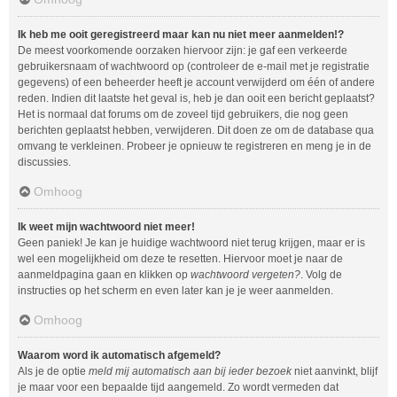
Ik heb me ooit geregistreerd maar kan nu niet meer aanmelden!?
De meest voorkomende oorzaken hiervoor zijn: je gaf een verkeerde
gebruikersnaam of wachtwoord op (controleer de e-mail met je registratie
gegevens) of een beheerder heeft je account verwijderd om één of andere
reden. Indien dit laatste het geval is, heb je dan ooit een bericht geplaatst?
Het is normaal dat forums om de zoveel tijd gebruikers, die nog geen
berichten geplaatst hebben, verwijderen. Dit doen ze om de database qua
omvang te verkleinen. Probeer je opnieuw te registreren en meng je in de
discussies.
Omhoog
Ik weet mijn wachtwoord niet meer!
Geen paniek! Je kan je huidige wachtwoord niet terug krijgen, maar er is
wel een mogelijkheid om deze te resetten. Hiervoor moet je naar de
aanmeldpagina gaan en klikken op
wachtwoord vergeten?
. Volg de
instructies op het scherm en even later kan je je weer aanmelden.
Omhoog
Waarom word ik automatisch afgemeld?
Als je de optie
meld mij automatisch aan bij ieder bezoek
niet aanvinkt, blijf
je maar voor een bepaalde tijd aangemeld. Zo wordt vermeden dat