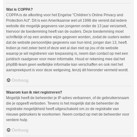
Wat is COPPA?
COPPA is de afkorting voor het Engelse "Children’s Online Privacy and
Protection Act". Dit is een Amerikaanse wet uit 1998 die vereist dat iedere
website die mogelijk gegevens van jongeren onder de 13 jaar verzamelt,
hiervoor de toestemming heeft van de ouders. Deze toestemming moet
schriftelijk of op een andere wijze gegeven worden, zodat de ouders weten
dat de website persoonlijke gegevens van hun kind, jonger dan 13, heeft.
Indien je niet zeker bent of deze wet al dan niet op jou of de website
waarop je wil registreren van toepassing is, neem dan contact op met een
juridisch raadgever voor meer informatie. Houd er rekening mee dat het
phpBB-team geen wettelijke informatie kan verschaffen en ook niet het
aanspreekpunt is voor deze wetgeving, tenzij dit hieronder vermeld wordt.
Omhoog
Waarom kan ik niet registreren?
Mogelijk heeft de beheerder je IP-adres verbannen, of de gebruikersnaam
die je opgeeft verboden. Tevens is het mogelijk dat de beheerder de
registratie mogelijkheid heeft uitgeschakeld om zo de registratie van
nieuwe gebruikers te voorkomen. Neem contact op met de beheerder voor
verdere hulp.
Omhoog