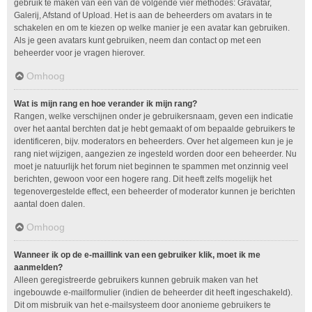
gebruik te maken van één van de volgende vier methodes: Gravatar,
Galerij, Afstand of Upload. Het is aan de beheerders om avatars in te
schakelen en om te kiezen op welke manier je een avatar kan gebruiken.
Als je geen avatars kunt gebruiken, neem dan contact op met een
beheerder voor je vragen hierover.
Omhoog
Wat is mijn rang en hoe verander ik mijn rang?
Rangen, welke verschijnen onder je gebruikersnaam, geven een indicatie
over het aantal berchten dat je hebt gemaakt of om bepaalde gebruikers te
identificeren, bijv. moderators en beheerders. Over het algemeen kun je je
rang niet wijzigen, aangezien ze ingesteld worden door een beheerder. Nu
moet je natuurlijk het forum niet beginnen te spammen met onzinnig veel
berichten, gewoon voor een hogere rang. Dit heeft zelfs mogelijk het
tegenovergestelde effect, een beheerder of moderator kunnen je berichten
aantal doen dalen.
Omhoog
Wanneer ik op de e-maillink van een gebruiker klik, moet ik me
aanmelden?
Alleen geregistreerde gebruikers kunnen gebruik maken van het
ingebouwde e-mailformulier (indien de beheerder dit heeft ingeschakeld).
Dit om misbruik van het e-mailsysteem door anonieme gebruikers te