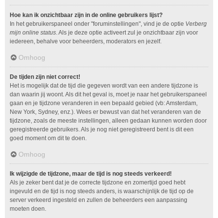
Hoe kan ik onzichtbaar zijn in de online gebruikers lijst?
In het gebruikerspaneel onder "foruminstellingen", vind je de optie
Verberg
mijn online status
. Als je deze optie activeert zul je onzichtbaar zijn voor
iedereen, behalve voor beheerders, moderators en jezelf.
Omhoog
De tijden zijn niet correct!
Het is mogelijk dat de tijd die gegeven wordt van een andere tijdzone is
dan waarin jij woont. Als dit het geval is, moet je naar het gebruikerspaneel
gaan en je tijdzone veranderen in een bepaald gebied (vb: Amsterdam,
New York, Sydney, enz.). Wees er bewust van dat het veranderen van de
tijdzone, zoals de meeste instellingen, alleen gedaan kunnen worden door
geregistreerde gebruikers. Als je nog niet geregistreerd bent is dit een
goed moment om dit te doen.
Omhoog
Ik wijzigde de tijdzone, maar de tijd is nog steeds verkeerd!
Als je zeker bent dat je de correcte tijdzone en zomertijd goed hebt
ingevuld en de tijd is nog steeds anders, is waarschijnlijk de tijd op de
server verkeerd ingesteld en zullen de beheerders een aanpassing
moeten doen.