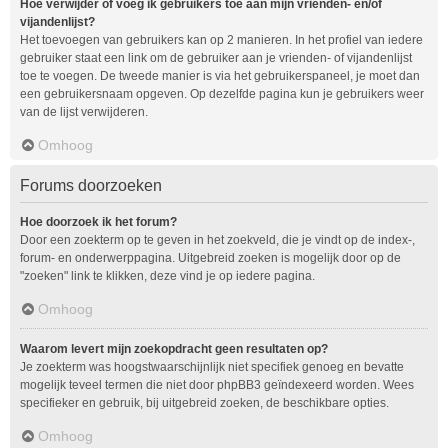
Hoe verwijder of voeg ik gebruikers toe aan mijn vrienden- en/of
vijandenlijst?
Het toevoegen van gebruikers kan op 2 manieren. In het profiel van iedere
gebruiker staat een link om de gebruiker aan je vrienden- of vijandenlijst
toe te voegen. De tweede manier is via het gebruikerspaneel, je moet dan
een gebruikersnaam opgeven. Op dezelfde pagina kun je gebruikers weer
van de lijst verwijderen.
Omhoog
Forums doorzoeken
Hoe doorzoek ik het forum?
Door een zoekterm op te geven in het zoekveld, die je vindt op de index-,
forum- en onderwerppagina. Uitgebreid zoeken is mogelijk door op de
"zoeken" link te klikken, deze vind je op iedere pagina.
Omhoog
Waarom levert mijn zoekopdracht geen resultaten op?
Je zoekterm was hoogstwaarschijnlijk niet specifiek genoeg en bevatte
mogelijk teveel termen die niet door phpBB3 geïndexeerd worden. Wees
specifieker en gebruik, bij uitgebreid zoeken, de beschikbare opties.
Omhoog