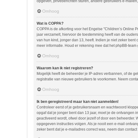
opgeven, privéberichten sturen, andere gebruikers e-mailen,
Omhoog
Wat is COPPA?
COPPA is de afkorting voor het Engelse "Children’s Online Pr
jaar verzamelt, hiervoor de toestemming heeft van de ouder
van hun kind, jonger dan 13, heeft. Indien je niet zeker bent
meer informatie. Houd er rekening mee dat het phpBB-team ge
Omhoog
Waarom kan ik niet registreren?
Mogelijk heeft de beheerder je IP-adres verbannen, of de ge
registratie van nieuwe gebruikers te voorkomen. Neem conta
Omhoog
Ik ben geregistreerd maar kan niet aanmelden!
Controleer eerst of je gebruikersnaam en wachtwoord kloppen.
opgaf dat je jonger bent dan 13 jaar, moet je de ontvangen 
geactiveerd wordt, ofwel door jezelf of door een beheerder. 
opgegeven instructies volgen. Als je nooit een e-mail ontva
zeker bent dat je e-mailadres correct was, neem dan contact