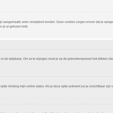
 zijn aangemaakt, weer verwijderd worden. Deze cookies zorgen ervoor dat je aang
n je al gelezen hebt.
n in de database. Om ze te wijzigen moet je op de
gebruikerspaneel
link klikken (d
 optie
Verberg mijn online status
. Als je deze optie activeert zul je onzichtbaar zi