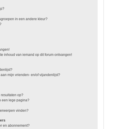
ep?
sgroepen in een andere kleur?
?
vangen!
te inhoud van iemand op dit forum ontvangen!
enlijst?
 aan mijn vrienden- en/of vijandenlijst?
 resultaten op?
n een lege pagina?
nderwerpen vinden?
ers
jzer en abonnement?