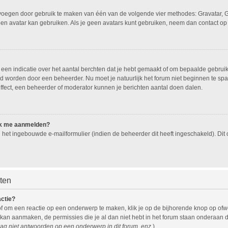
oevoegen door gebruik te maken van één van de volgende vier methodes: Gravatar, G
een avatar kan gebruiken. Als je geen avatars kunt gebruiken, neem dan contact op
n indicatie over het aantal berchten dat je hebt gemaakt of om bepaalde gebruiker
eld worden door een beheerder. Nu moet je natuurlijk het forum niet beginnen te 
effect, een beheerder of moderator kunnen je berichten aantal doen dalen.
 ik me aanmelden?
het ingebouwde e-mailformulier (indien de beheerder dit heeft ingeschakeld). Di
hten
actie?
f om een reactie op een onderwerp te maken, klik je op de bijhorende knop op of
 kan aanmaken, de permissies die je al dan niet hebt in het forum staan onderaan 
ag niet antwoorden op een onderwerp in dit forum, enz.
).