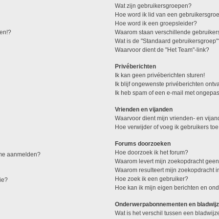
Wat zijn gebruikersgroepen?
Hoe word ik lid van een gebruikersgro
Hoe word ik een groepsleider?
den!?
Waarom staan verschillende gebruiker
Wat is de "Standaard gebruikersgroep"
Waarvoor dient de "Het Team"-link?
Privéberichten
Ik kan geen privéberichten sturen!
Ik blijf ongewenste privéberichten ont
Ik heb spam of een e-mail met ongepas
Vrienden en vijanden
Waarvoor dient mijn vrienden- en vijand
Hoe verwijder of voeg ik gebruikers toe
Forums doorzoeken
Hoe doorzoek ik het forum?
k me aanmelden?
Waarom levert mijn zoekopdracht geen
Waarom resulteert mijn zoekopdracht i
Hoe zoek ik een gebruiker?
ie?
Hoe kan ik mijn eigen berichten en o
Onderwerpabonnementen en bladwijz
Wat is het verschil tussen een bladwi