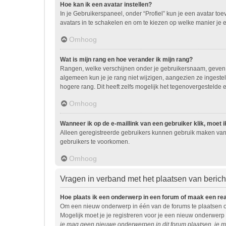
Hoe kan ik een avatar instellen?
In je Gebruikerspaneel, onder “Profiel” kun je een avatar t
avatars in te schakelen en om te kiezen op welke manier je 
Omhoog
Wat is mijn rang en hoe verander ik mijn rang?
Rangen, welke verschijnen onder je gebruikersnaam, geven ee
algemeen kun je je rang niet wijzigen, aangezien ze ingest
hogere rang. Dit heeft zelfs mogelijk het tegenovergestelde 
Omhoog
Wanneer ik op de e-maillink van een gebruiker klik, moet
Alleen geregistreerde gebruikers kunnen gebruik maken van 
gebruikers te voorkomen.
Omhoog
Vragen in verband met het plaatsen van beric
Hoe plaats ik een onderwerp in een forum of maak een re
Om een nieuw onderwerp in één van de forums te plaatsen o
Mogelijk moet je je registreren voor je een nieuw onderwerp
je mag geen nieuwe onderwerpen in dit forum plaatsen, je m