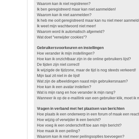
Waarom kan ik niet registreren?
Ik ben geregistreerd maar kan niet aanmelden!
Waarom kan ik niet aanmelden?
Ik heb me ooit geregistreerd maar kan nu niet meer aanmel
Ik weet mijn wachtwoord niet meer!
Waarom word ik automatisch afgemeld?
Wat doet "verwijder cookies"?
Gebruikersvoorkeuren en instellingen
Hoe verander ik mijn instellingen?
Hoe kan ik onzichtbaar zijn in de online gebruikers lijst?
De tijden zijn niet correct!
Ik wijzigde de tijdzone, maar de tijd is nog steeds verkeerd!
Mijn taal zit niet in de lijst!
Wat zijn de afbeeldingen naast mijn gebruikersnaam?
Hoe kan ik een avatar instellen?
Wat is mijn rang en hoe verander ik mijn rang?
Wanneer ik op de e-maillink van een gebruiker klik, moet i
Vragen in verband met het plaatsen van berichten
Hoe plaats ik een onderwerp in een forum of maak een react
Hoe wijzig of verwijder ik een bericht?
Hoe voeg ik een onderschrift toe aan mijn bericht?
Hoe maak ik een peiling?
Waarom kan ik niet meer peilingsopties toevoegen?