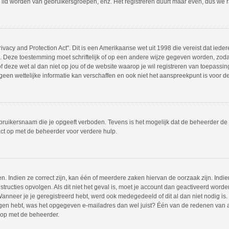
 lid worden van gebruikersgroepen, enz. Het registreren duurt maar even, dus we 
ivacy and Protection Act". Dit is een Amerikaanse wet uit 1998 die vereist dat ie
s. Deze toestemming moet schriftelijk of op een andere wijze gegeven worden, zod
 of deze wet al dan niet op jou of de website waarop je wil registreren van toepass
en wettelijke informatie kan verschaffen en ook niet het aanspreekpunt is voor dez
bruikersnaam die je opgeeft verboden. Tevens is het mogelijk dat de beheerder de 
ct op met de beheerder voor verdere hulp.
 Indien ze correct zijn, kan één of meerdere zaken hiervan de oorzaak zijn. Indien
instructies opvolgen. Als dit niet het geval is, moet je account dan geactiveerd w
Wanneer je je geregistreerd hebt, werd ook medegedeeld of dit al dan niet nodig is.
ngen hebt, was het opgegeven e-mailadres dan wel juist? Één van de redenen van act
 op met de beheerder.