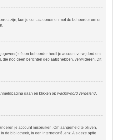
correct zijn, kun je contact opnemen met de beheerder om er
n.
 gegevens) of een beheerder heeft je account verwijderd om
rs, die nog geen berichten geplaatst hebben, verwijderen. Dit
 aanmeldpagina gaan en klikken op
wachtwoord vergeten?
.
 anderen je account misbruiken. Om aangemeld te blijven,
n de bibliotheek, in een internetcafé, enz. Als deze optie