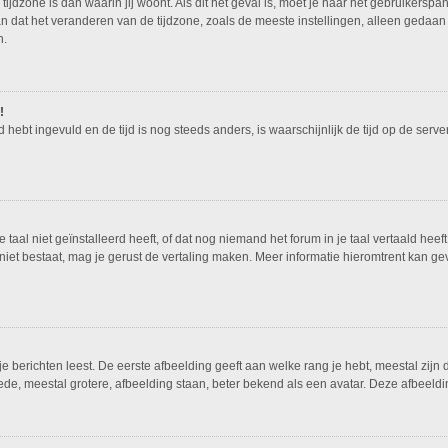
tijdzone is dan waarin jij woont. Als dit het geval is, moet je naar het gebruikers
n dat het veranderen van de tijdzone, zoals de meeste instellingen, alleen gedaan
n.
!
ed hebt ingevuld en de tijd is nog steeds anders, is waarschijnlijk de tijd op de ser
al niet geïnstalleerd heeft, of dat nog niemand het forum in je taal vertaald heeft.
nog niet bestaat, mag je gerust de vertaling maken. Meer informatie hieromtrent ka
 berichten leest. De eerste afbeelding geeft aan welke rang je hebt, meestal zijn d
ede, meestal grotere, afbeelding staan, beter bekend als een avatar. Deze afbeeldin