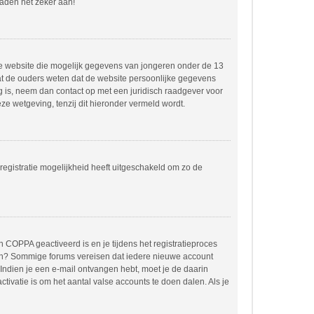
raden het zeker aan!
dere website die mogelijk gegevens van jongeren onder de 13
at de ouders weten dat de website persoonlijke gegevens
ing is, neem dan contact op met een juridisch raadgever voor
e wetgeving, tenzij dit hieronder vermeld wordt.
registratie mogelijkheid heeft uitgeschakeld om zo de
 COPPA geactiveerd is en je tijdens het registratieproces
orden? Sommige forums vereisen dat iedere nieuwe account
 Indien je een e-mail ontvangen hebt, moet je de daarin
ivatie is om het aantal valse accounts te doen dalen. Als je