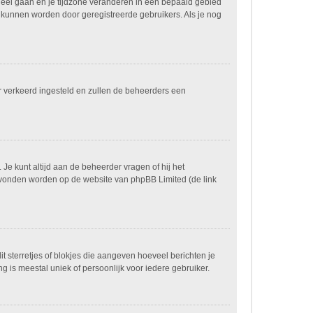
paneel gaan en je tijdzone veranderen in een bepaald gebied
 kunnen worden door geregistreerde gebruikers. Als je nog
ver verkeerd ingesteld en zullen de beheerders een
 Je kunt altijd aan de beheerder vragen of hij het
n gevonden worden op de website van phpBB Limited (de link
it sterretjes of blokjes die aangeven hoeveel berichten je
g is meestal uniek of persoonlijk voor iedere gebruiker.