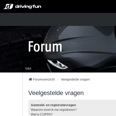
V&A
Forumoverzicht
Veelgestelde vragen
Veelgestelde vragen
Aanmeld- en registratievragen
Waarom moet ik me registreren?
Wat is COPPA?