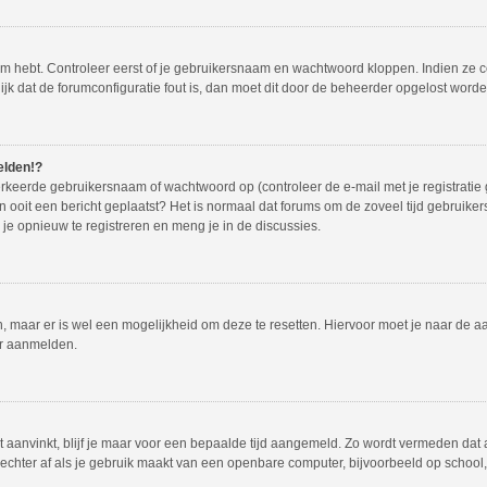
em hebt. Controleer eerst of je gebruikersnaam en wachtwoord kloppen. Indien ze 
lijk dat de forumconfiguratie fout is, dan moet dit door de beheerder opgelost worde
elden!?
rkeerde gebruikersnaam of wachtwoord op (controleer de e-mail met je registratie
dan ooit een bericht geplaatst? Het is normaal dat forums om de zoveel tijd gebruike
e opnieuw te registreren en meng je in de discussies.
en, maar er is wel een mogelijkheid om deze te resetten. Hiervoor moet je naar de
er aanmelden.
t aanvinkt, blijf je maar voor een bepaalde tijd aangemeld. Zo wordt vermeden dat
echter af als je gebruik maakt van een openbare computer, bijvoorbeeld op school, i