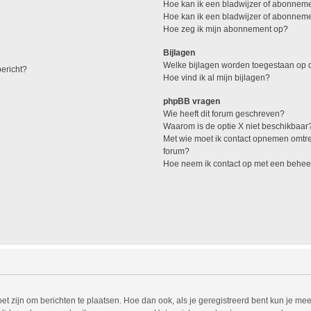
Hoe kan ik een bladwijzer of abonneme
Hoe kan ik een bladwijzer of abonnemen
Hoe zeg ik mijn abonnement op?
Bijlagen
Welke bijlagen worden toegestaan op d
ericht?
Hoe vind ik al mijn bijlagen?
phpBB vragen
Wie heeft dit forum geschreven?
Waarom is de optie X niet beschikbaar
Met wie moet ik contact opnemen omtren
forum?
Hoe neem ik contact op met een behee
et zijn om berichten te plaatsen. Hoe dan ook, als je geregistreerd bent kun je mee