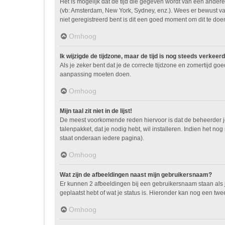
Het is mogelijk dat de tijd die gegeven wordt van een andere 
(vb: Amsterdam, New York, Sydney, enz.). Wees er bewust va
niet geregistreerd bent is dit een goed moment om dit te doe
Omhoog
Ik wijzigde de tijdzone, maar de tijd is nog steeds verkeerd
Als je zeker bent dat je de correcte tijdzone en zomertijd go
aanpassing moeten doen.
Omhoog
Mijn taal zit niet in de lijst!
De meest voorkomende reden hiervoor is dat de beheerder je ta
talenpakket, dat je nodig hebt, wil installeren. Indien het 
staat onderaan iedere pagina).
Omhoog
Wat zijn de afbeeldingen naast mijn gebruikersnaam?
Er kunnen 2 afbeeldingen bij een gebruikersnaam staan als je
geplaatst hebt of wat je status is. Hieronder kan nog een twe
Omhoog