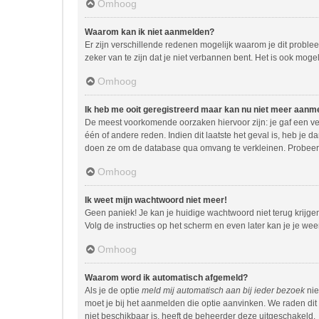
Omhoog
Waarom kan ik niet aanmelden?
Er zijn verschillende redenen mogelijk waarom je dit proble
zeker van te zijn dat je niet verbannen bent. Het is ook moge
Omhoog
Ik heb me ooit geregistreerd maar kan nu niet meer aanm
De meest voorkomende oorzaken hiervoor zijn: je gaf een ve
één of andere reden. Indien dit laatste het geval is, heb je 
doen ze om de database qua omvang te verkleinen. Probeer j
Omhoog
Ik weet mijn wachtwoord niet meer!
Geen paniek! Je kan je huidige wachtwoord niet terug krijg
Volg de instructies op het scherm en even later kan je je we
Omhoog
Waarom word ik automatisch afgemeld?
Als je de optie
meld mij automatisch aan bij ieder bezoek
nie
moet je bij het aanmelden die optie aanvinken. We raden dit 
niet beschikbaar is, heeft de beheerder deze uitgeschakeld.