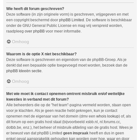
Wie heeft dit forum geschreven?
Deze software (in zijn originele vorm) is geschreven, vrijgegeven en met
een copyright beschermd door
phpBB Limited
. De software is beschikbaar
onder de GNU General Public License en mag vrij verspreid worden,
raadpleeg
over phpBB
voor meer informatie.
Omhoog
Waarom is de optie X niet beschikbaar?
Deze software is geschreven en eigendom van de phpBB-Groep. Als je
denkt dat een bepaalde optie toegevoegd moet worden, bezoek dan de
phpBB Ideeën sectie
.
Omhoog
Met wie moet ik contact opnemen omtrent misbruik en/of wettelijke
kwesties in verband met dit forum?
Alle beheerders die op de "het team"-pagina vermeld worden, staan open
voor je klachten. Als je geen reactie hebt gekregen, kun je contact
opnemen met de eigenaar van het domein (dmv een
whois lookup
) of, als
dit forum op een gratis host staat (bijvoorbeeld xsbb.nl, nl.forums.cc,
dotbb.be, enz.), het beheer of misbruik-afdeling van de gratis host. Wees je
er bewust van dat phpBB Limited
geen inspraak
heeft en dus in geen
enkel geval aansprakelijk gehouden kan worden over hoe, waar en door