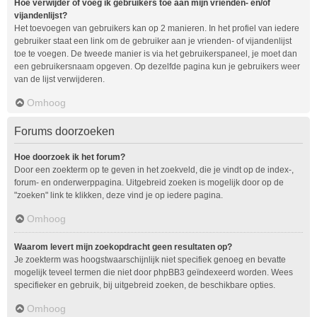
Hoe verwijder of voeg ik gebruikers toe aan mijn vrienden- en/of
vijandenlijst?
Het toevoegen van gebruikers kan op 2 manieren. In het profiel van iedere
gebruiker staat een link om de gebruiker aan je vrienden- of vijandenlijst
toe te voegen. De tweede manier is via het gebruikerspaneel, je moet dan
een gebruikersnaam opgeven. Op dezelfde pagina kun je gebruikers weer
van de lijst verwijderen.
Omhoog
Forums doorzoeken
Hoe doorzoek ik het forum?
Door een zoekterm op te geven in het zoekveld, die je vindt op de index-,
forum- en onderwerppagina. Uitgebreid zoeken is mogelijk door op de
"zoeken" link te klikken, deze vind je op iedere pagina.
Omhoog
Waarom levert mijn zoekopdracht geen resultaten op?
Je zoekterm was hoogstwaarschijnlijk niet specifiek genoeg en bevatte
mogelijk teveel termen die niet door phpBB3 geïndexeerd worden. Wees
specifieker en gebruik, bij uitgebreid zoeken, de beschikbare opties.
Omhoog