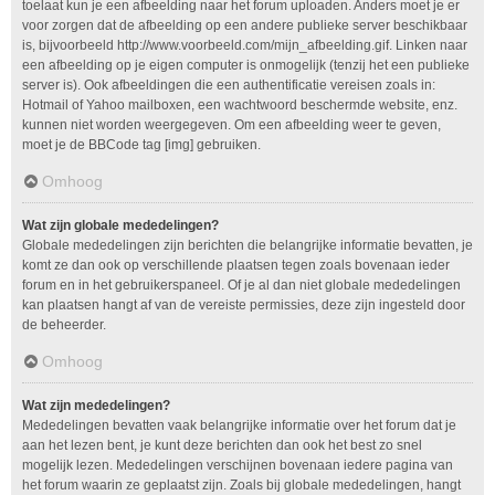
toelaat kun je een afbeelding naar het forum uploaden. Anders moet je er
voor zorgen dat de afbeelding op een andere publieke server beschikbaar
is, bijvoorbeeld http://www.voorbeeld.com/mijn_afbeelding.gif. Linken naar
een afbeelding op je eigen computer is onmogelijk (tenzij het een publieke
server is). Ook afbeeldingen die een authentificatie vereisen zoals in:
Hotmail of Yahoo mailboxen, een wachtwoord beschermde website, enz.
kunnen niet worden weergegeven. Om een afbeelding weer te geven,
moet je de BBCode tag [img] gebruiken.
Omhoog
Wat zijn globale mededelingen?
Globale mededelingen zijn berichten die belangrijke informatie bevatten, je
komt ze dan ook op verschillende plaatsen tegen zoals bovenaan ieder
forum en in het gebruikerspaneel. Of je al dan niet globale mededelingen
kan plaatsen hangt af van de vereiste permissies, deze zijn ingesteld door
de beheerder.
Omhoog
Wat zijn mededelingen?
Mededelingen bevatten vaak belangrijke informatie over het forum dat je
aan het lezen bent, je kunt deze berichten dan ook het best zo snel
mogelijk lezen. Mededelingen verschijnen bovenaan iedere pagina van
het forum waarin ze geplaatst zijn. Zoals bij globale mededelingen, hangt