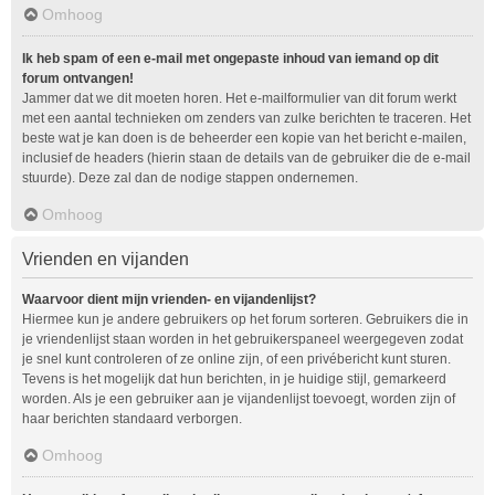
Omhoog
Ik heb spam of een e-mail met ongepaste inhoud van iemand op dit
forum ontvangen!
Jammer dat we dit moeten horen. Het e-mailformulier van dit forum werkt
met een aantal technieken om zenders van zulke berichten te traceren. Het
beste wat je kan doen is de beheerder een kopie van het bericht e-mailen,
inclusief de headers (hierin staan de details van de gebruiker die de e-mail
stuurde). Deze zal dan de nodige stappen ondernemen.
Omhoog
Vrienden en vijanden
Waarvoor dient mijn vrienden- en vijandenlijst?
Hiermee kun je andere gebruikers op het forum sorteren. Gebruikers die in
je vriendenlijst staan worden in het gebruikerspaneel weergegeven zodat
je snel kunt controleren of ze online zijn, of een privébericht kunt sturen.
Tevens is het mogelijk dat hun berichten, in je huidige stijl, gemarkeerd
worden. Als je een gebruiker aan je vijandenlijst toevoegt, worden zijn of
haar berichten standaard verborgen.
Omhoog