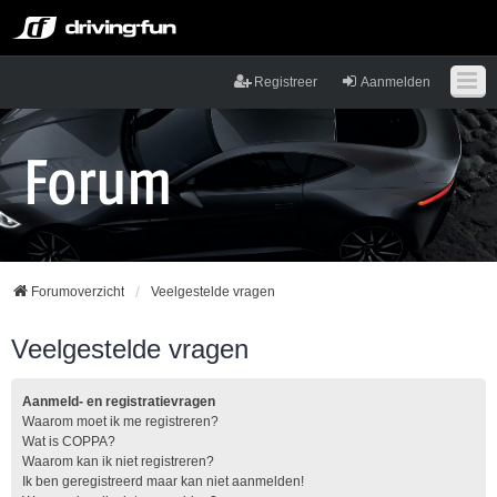
Registreer
Aanmelden
Forumoverzicht
Veelgestelde vragen
Veelgestelde vragen
Aanmeld- en registratievragen
Waarom moet ik me registreren?
Wat is COPPA?
Waarom kan ik niet registreren?
Ik ben geregistreerd maar kan niet aanmelden!