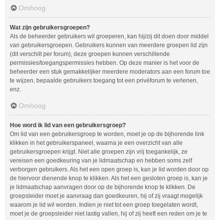
Omhoog
Wat zijn gebruikersgroepen?
Als de beheerder gebruikers wil groeperen, kan hij/zij dit doen door middel
van gebruikersgroepen. Gebruikers kunnen van meerdere groepen lid zijn
(dit verschilt per forum), deze groepen kunnen verschillende
permissies/toegangspermissies hebben. Op deze manier is het voor de
beheerder een stuk gemakkelijker meerdere moderators aan een forum toe
te wijzen, bepaalde gebruikers toegang tot een privéforum te verlenen,
enz.
Omhoog
Hoe word ik lid van een gebruikersgroep?
Om lid van een gebruikersgroep te worden, moet je op de bijhorende link
klikken in het gebruikerspaneel, waarna je een overzicht van alle
gebruikersgroepen krijgt. Niet alle groepen zijn vrij toegankelijk, ze
vereisen een goedkeuring van je lidmaatschap en hebben soms zelf
verborgen gebruikers. Als het een open groep is, kan je lid worden door op
de hiervoor dienende knop te klikken. Als het een gesloten groep is, kan je
je lidmaatschap aanvragen door op de bijhorende knop te klikken. De
groepsleider moet je aanvraag dan goedkeuren, hij of zij vraagt mogelijk
waarom je lid wil worden. Indien je niet tot een groep toegelaten wordt,
moet je de groepsleider niet lastig vallen, hij of zij heeft een reden om je te