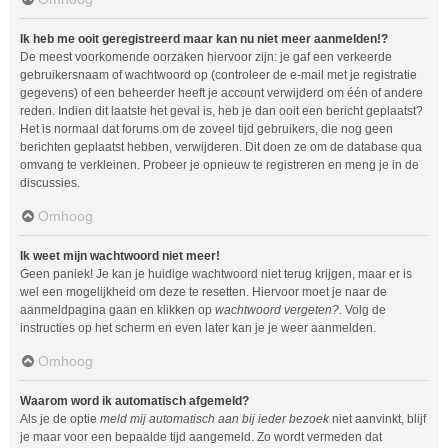
Ik heb me ooit geregistreerd maar kan nu niet meer aanmelden!?
De meest voorkomende oorzaken hiervoor zijn: je gaf een verkeerde
gebruikersnaam of wachtwoord op (controleer de e-mail met je registratie
gegevens) of een beheerder heeft je account verwijderd om één of andere
reden. Indien dit laatste het geval is, heb je dan ooit een bericht geplaatst?
Het is normaal dat forums om de zoveel tijd gebruikers, die nog geen
berichten geplaatst hebben, verwijderen. Dit doen ze om de database qua
omvang te verkleinen. Probeer je opnieuw te registreren en meng je in de
discussies.
Omhoog
Ik weet mijn wachtwoord niet meer!
Geen paniek! Je kan je huidige wachtwoord niet terug krijgen, maar er is
wel een mogelijkheid om deze te resetten. Hiervoor moet je naar de
aanmeldpagina gaan en klikken op
wachtwoord vergeten?
. Volg de
instructies op het scherm en even later kan je je weer aanmelden.
Omhoog
Waarom word ik automatisch afgemeld?
Als je de optie
meld mij automatisch aan bij ieder bezoek
niet aanvinkt, blijf
je maar voor een bepaalde tijd aangemeld. Zo wordt vermeden dat