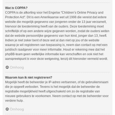
Wat is COPPA?
COPPA is de afkorting voor het Engelse "Children’s Online Privacy and
Protection Act". Dit is een Amerikaanse wet uit 1998 die vereist dat iedere
website die mogelijk gegevens van jongeren onder de 13 jaar verzamelt,
hiervoor de toestemming heeft van de ouders. Deze toestemming moet
schriftelijk of op een andere wijze gegeven worden, zodat de ouders weten
dat de website persoonlijke gegevens van hun kind, jonger dan 13, heeft.
Indien je niet zeker bent of deze wet al dan niet op jou of de website
waarop je wil registreren van toepassing is, neem dan contact op met een
juridisch raadgever voor meer informatie. Houd er rekening mee dat het
phpBB-team geen wettelijke informatie kan verschaffen en ook niet het
aanspreekpunt is voor deze wetgeving, tenzij dit hieronder vermeld wordt.
Omhoog
Waarom kan ik niet registreren?
Mogelijk heeft de beheerder je IP-adres verbannen, of de gebruikersnaam
die je opgeeft verboden. Tevens is het mogelijk dat de beheerder de
registratie mogelijkheid heeft uitgeschakeld om zo de registratie van
nieuwe gebruikers te voorkomen. Neem contact op met de beheerder voor
verdere hulp.
Omhoog