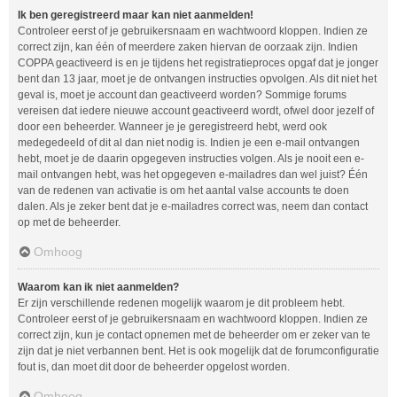
Ik ben geregistreerd maar kan niet aanmelden!
Controleer eerst of je gebruikersnaam en wachtwoord kloppen. Indien ze
correct zijn, kan één of meerdere zaken hiervan de oorzaak zijn. Indien
COPPA geactiveerd is en je tijdens het registratieproces opgaf dat je jonger
bent dan 13 jaar, moet je de ontvangen instructies opvolgen. Als dit niet het
geval is, moet je account dan geactiveerd worden? Sommige forums
vereisen dat iedere nieuwe account geactiveerd wordt, ofwel door jezelf of
door een beheerder. Wanneer je je geregistreerd hebt, werd ook
medegedeeld of dit al dan niet nodig is. Indien je een e-mail ontvangen
hebt, moet je de daarin opgegeven instructies volgen. Als je nooit een e-
mail ontvangen hebt, was het opgegeven e-mailadres dan wel juist? Één
van de redenen van activatie is om het aantal valse accounts te doen
dalen. Als je zeker bent dat je e-mailadres correct was, neem dan contact
op met de beheerder.
Omhoog
Waarom kan ik niet aanmelden?
Er zijn verschillende redenen mogelijk waarom je dit probleem hebt.
Controleer eerst of je gebruikersnaam en wachtwoord kloppen. Indien ze
correct zijn, kun je contact opnemen met de beheerder om er zeker van te
zijn dat je niet verbannen bent. Het is ook mogelijk dat de forumconfiguratie
fout is, dan moet dit door de beheerder opgelost worden.
Omhoog