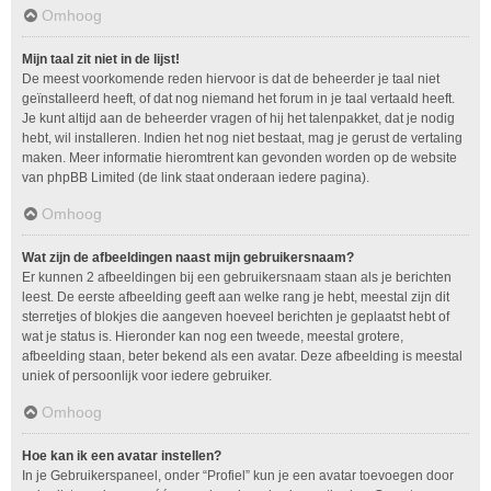
Omhoog
Mijn taal zit niet in de lijst!
De meest voorkomende reden hiervoor is dat de beheerder je taal niet
geïnstalleerd heeft, of dat nog niemand het forum in je taal vertaald heeft.
Je kunt altijd aan de beheerder vragen of hij het talenpakket, dat je nodig
hebt, wil installeren. Indien het nog niet bestaat, mag je gerust de vertaling
maken. Meer informatie hieromtrent kan gevonden worden op de website
van phpBB Limited (de link staat onderaan iedere pagina).
Omhoog
Wat zijn de afbeeldingen naast mijn gebruikersnaam?
Er kunnen 2 afbeeldingen bij een gebruikersnaam staan als je berichten
leest. De eerste afbeelding geeft aan welke rang je hebt, meestal zijn dit
sterretjes of blokjes die aangeven hoeveel berichten je geplaatst hebt of
wat je status is. Hieronder kan nog een tweede, meestal grotere,
afbeelding staan, beter bekend als een avatar. Deze afbeelding is meestal
uniek of persoonlijk voor iedere gebruiker.
Omhoog
Hoe kan ik een avatar instellen?
In je Gebruikerspaneel, onder “Profiel” kun je een avatar toevoegen door