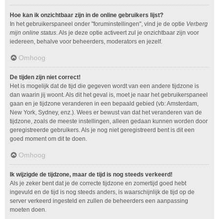
Hoe kan ik onzichtbaar zijn in de online gebruikers lijst?
In het gebruikerspaneel onder "foruminstellingen", vind je de optie
Verberg
mijn online status
. Als je deze optie activeert zul je onzichtbaar zijn voor
iedereen, behalve voor beheerders, moderators en jezelf.
Omhoog
De tijden zijn niet correct!
Het is mogelijk dat de tijd die gegeven wordt van een andere tijdzone is
dan waarin jij woont. Als dit het geval is, moet je naar het gebruikerspaneel
gaan en je tijdzone veranderen in een bepaald gebied (vb: Amsterdam,
New York, Sydney, enz.). Wees er bewust van dat het veranderen van de
tijdzone, zoals de meeste instellingen, alleen gedaan kunnen worden door
geregistreerde gebruikers. Als je nog niet geregistreerd bent is dit een
goed moment om dit te doen.
Omhoog
Ik wijzigde de tijdzone, maar de tijd is nog steeds verkeerd!
Als je zeker bent dat je de correcte tijdzone en zomertijd goed hebt
ingevuld en de tijd is nog steeds anders, is waarschijnlijk de tijd op de
server verkeerd ingesteld en zullen de beheerders een aanpassing
moeten doen.