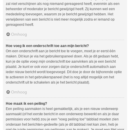
zal niet verschijnen als nog niemand gereageerd heeft, evenmin als een
beheerder of moderator je bericht gewijzigd heeft. Zij kunnen wel een
mededeling toevoegen, waarom ze je bericht gewijzigd hebben. Het
verwijderen van een bericht is niet meer mogelijk zodra er iemand op
gereageerd heeft.
Omhoog
Hoe voeg ik een onderschrift toe aan mijn bericht?
Om een onderschrift aan je bericht toe te voegen, moet je er eerst één
maken. Dit kun je via het gebruikerspaneel doen. Als je dit gedaan hebt,
kun je de optie
voeg mijn onderschrift toe
aanvinken als je een bericht
plaatst. Je kunt er ook voor zorgen dat je onderschrift automatisch aan
ieder nieuw bericht wordt toegevoegd. Dit doe je door de bijhorende optie
te activeren in het gebruikerspaneel (het is nog altijd mogelijk om het
onderschrift uit te schakelen als je het bericht plaatst).
Omhoog
Hoe maak ik een peiling?
Een peiling aanmaken is heel gemakkelijk, als je een nieuw onderwerp
aanmaakt (of het eerste bericht in een onderwerp bewerkt en als je daar
permissies voor hebt) zou je een "voeg peiling toe" tabblad moeten zien
onderaan het berichten-gedeelte (als je dit tabblad niet kan zien, heb je
niet de juiste permissies om peilingen aan te maken). Je moet een titel voor