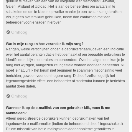
gebruik te maken van één van de volgende vier methodes: Gravatar,
Galerij, Afstand of Upload. Het is aan de beheerders om avatars in te
schakelen en om te kiezen op welke manier je een avatar kan gebruiken.
Als je geen avatars kunt gebruiken, neem dan contact op met een
beheerder voor je vragen hierover.
Omhoog
Wat is mijn rang en hoe verander ik mijn rang?
Rangen, welke verschijnen onder je gebruikersnaam, geven een indicatie
over het aantal berchten dat je hebt gemaakt of om bepaalde gebruikers te
identificeren, bijv. moderators en beheerders. Over het algemeen kun je je
rang niet wijzigen, aangezien ze ingesteld worden door een beheerder. Nu
moet je natuurlijk het forum niet beginnen te spammen met onzinnig veel
berichten, gewoon voor een hogere rang. Dit heeft zelfs mogelijk het
tegenovergestelde effect, een beheerder of moderator kunnen je berichten
aantal doen dalen.
Omhoog
Wanneer ik op de e-maillink van een gebruiker klik, moet ik me
aanmelden?
Alleen geregistreerde gebruikers kunnen gebruik maken van het
ingebouwde e-mailformulier (indien de beheerder dit heeft ingeschakeld).
Dit om misbruik van het e-mailsysteem door anonieme gebruikers te