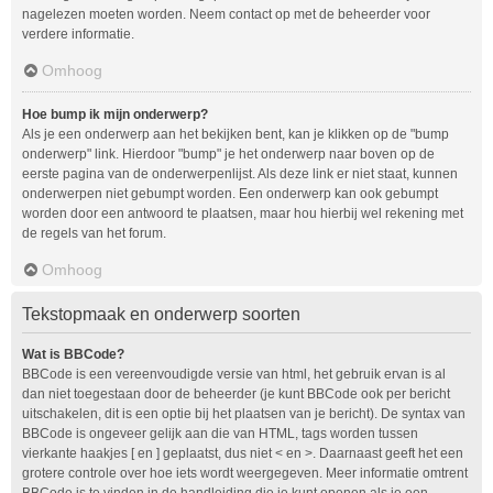
nagelezen moeten worden. Neem contact op met de beheerder voor
verdere informatie.
Omhoog
Hoe bump ik mijn onderwerp?
Als je een onderwerp aan het bekijken bent, kan je klikken op de "bump
onderwerp" link. Hierdoor "bump" je het onderwerp naar boven op de
eerste pagina van de onderwerpenlijst. Als deze link er niet staat, kunnen
onderwerpen niet gebumpt worden. Een onderwerp kan ook gebumpt
worden door een antwoord te plaatsen, maar hou hierbij wel rekening met
de regels van het forum.
Omhoog
Tekstopmaak en onderwerp soorten
Wat is BBCode?
BBCode is een vereenvoudigde versie van html, het gebruik ervan is al
dan niet toegestaan door de beheerder (je kunt BBCode ook per bericht
uitschakelen, dit is een optie bij het plaatsen van je bericht). De syntax van
BBCode is ongeveer gelijk aan die van HTML, tags worden tussen
vierkante haakjes [ en ] geplaatst, dus niet < en >. Daarnaast geeft het een
grotere controle over hoe iets wordt weergegeven. Meer informatie omtrent
BBCode is te vinden in de handleiding die je kunt openen als je een