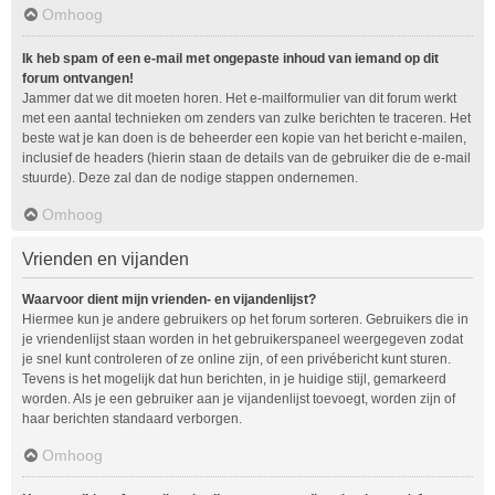
Omhoog
Ik heb spam of een e-mail met ongepaste inhoud van iemand op dit
forum ontvangen!
Jammer dat we dit moeten horen. Het e-mailformulier van dit forum werkt
met een aantal technieken om zenders van zulke berichten te traceren. Het
beste wat je kan doen is de beheerder een kopie van het bericht e-mailen,
inclusief de headers (hierin staan de details van de gebruiker die de e-mail
stuurde). Deze zal dan de nodige stappen ondernemen.
Omhoog
Vrienden en vijanden
Waarvoor dient mijn vrienden- en vijandenlijst?
Hiermee kun je andere gebruikers op het forum sorteren. Gebruikers die in
je vriendenlijst staan worden in het gebruikerspaneel weergegeven zodat
je snel kunt controleren of ze online zijn, of een privébericht kunt sturen.
Tevens is het mogelijk dat hun berichten, in je huidige stijl, gemarkeerd
worden. Als je een gebruiker aan je vijandenlijst toevoegt, worden zijn of
haar berichten standaard verborgen.
Omhoog