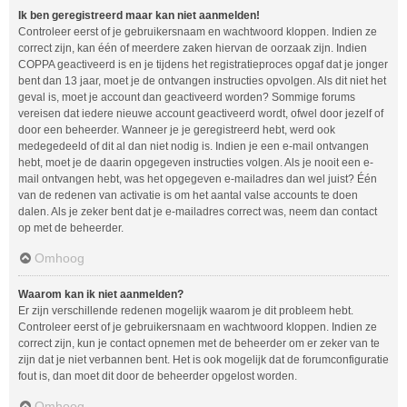
Ik ben geregistreerd maar kan niet aanmelden!
Controleer eerst of je gebruikersnaam en wachtwoord kloppen. Indien ze
correct zijn, kan één of meerdere zaken hiervan de oorzaak zijn. Indien
COPPA geactiveerd is en je tijdens het registratieproces opgaf dat je jonger
bent dan 13 jaar, moet je de ontvangen instructies opvolgen. Als dit niet het
geval is, moet je account dan geactiveerd worden? Sommige forums
vereisen dat iedere nieuwe account geactiveerd wordt, ofwel door jezelf of
door een beheerder. Wanneer je je geregistreerd hebt, werd ook
medegedeeld of dit al dan niet nodig is. Indien je een e-mail ontvangen
hebt, moet je de daarin opgegeven instructies volgen. Als je nooit een e-
mail ontvangen hebt, was het opgegeven e-mailadres dan wel juist? Één
van de redenen van activatie is om het aantal valse accounts te doen
dalen. Als je zeker bent dat je e-mailadres correct was, neem dan contact
op met de beheerder.
Omhoog
Waarom kan ik niet aanmelden?
Er zijn verschillende redenen mogelijk waarom je dit probleem hebt.
Controleer eerst of je gebruikersnaam en wachtwoord kloppen. Indien ze
correct zijn, kun je contact opnemen met de beheerder om er zeker van te
zijn dat je niet verbannen bent. Het is ook mogelijk dat de forumconfiguratie
fout is, dan moet dit door de beheerder opgelost worden.
Omhoog