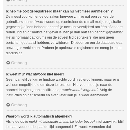
Ik heb me ooit geregistreerd maar kan nu niet meer aanmelden!?
De meest voorkomende oorzaken hiervoor zijn: je gaf een verkeerde
gebruikersnaam of wachtwoord op (controleer de e-mail met je registratie
gegevens) of een beheerder heeft je account verwijderd om één of andere
reden. Indien dit laatste het geval is, heb je dan ooit een bericht geplaatst?
Het is normaal dat forums om de zoveel tijd gebruikers, die nog geen
berichten geplaatst hebben, verwijderen. Dit doen ze om de database qua
omvang te verkleinen. Probeer je opnieuw te registreren en meng je in de
discussies.
Omhoog
Ik weet mijn wachtwoord niet meer!
Geen paniek! Je kan je huidige wachtwoord niet terug krijgen, maar er is
wel een mogelijkheid om deze te resetten. Hiervoor moet je naar de
aanmeldpagina gaan en klikken op
wachtwoord vergeten?
. Volg de
instructies op het scherm en even later kan je je weer aanmelden.
Omhoog
Waarom word ik automatisch afgemeld?
Als je de optie
meld mij automatisch aan bij ieder bezoek
niet aanvinkt, blijf
je maar voor een bepaalde tijd aangemeld. Zo wordt vermeden dat