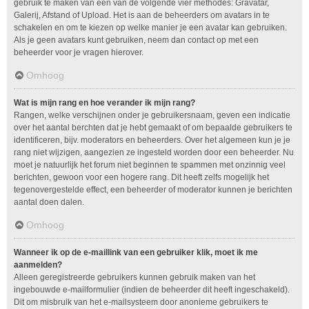
gebruik te maken van één van de volgende vier methodes: Gravatar,
Galerij, Afstand of Upload. Het is aan de beheerders om avatars in te
schakelen en om te kiezen op welke manier je een avatar kan gebruiken.
Als je geen avatars kunt gebruiken, neem dan contact op met een
beheerder voor je vragen hierover.
Omhoog
Wat is mijn rang en hoe verander ik mijn rang?
Rangen, welke verschijnen onder je gebruikersnaam, geven een indicatie
over het aantal berchten dat je hebt gemaakt of om bepaalde gebruikers te
identificeren, bijv. moderators en beheerders. Over het algemeen kun je je
rang niet wijzigen, aangezien ze ingesteld worden door een beheerder. Nu
moet je natuurlijk het forum niet beginnen te spammen met onzinnig veel
berichten, gewoon voor een hogere rang. Dit heeft zelfs mogelijk het
tegenovergestelde effect, een beheerder of moderator kunnen je berichten
aantal doen dalen.
Omhoog
Wanneer ik op de e-maillink van een gebruiker klik, moet ik me
aanmelden?
Alleen geregistreerde gebruikers kunnen gebruik maken van het
ingebouwde e-mailformulier (indien de beheerder dit heeft ingeschakeld).
Dit om misbruik van het e-mailsysteem door anonieme gebruikers te