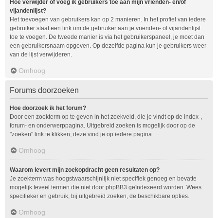
Hoe verwijder of voeg ik gebruikers toe aan mijn vrienden- en/of
vijandenlijst?
Het toevoegen van gebruikers kan op 2 manieren. In het profiel van iedere
gebruiker staat een link om de gebruiker aan je vrienden- of vijandenlijst
toe te voegen. De tweede manier is via het gebruikerspaneel, je moet dan
een gebruikersnaam opgeven. Op dezelfde pagina kun je gebruikers weer
van de lijst verwijderen.
Omhoog
Forums doorzoeken
Hoe doorzoek ik het forum?
Door een zoekterm op te geven in het zoekveld, die je vindt op de index-,
forum- en onderwerppagina. Uitgebreid zoeken is mogelijk door op de
"zoeken" link te klikken, deze vind je op iedere pagina.
Omhoog
Waarom levert mijn zoekopdracht geen resultaten op?
Je zoekterm was hoogstwaarschijnlijk niet specifiek genoeg en bevatte
mogelijk teveel termen die niet door phpBB3 geïndexeerd worden. Wees
specifieker en gebruik, bij uitgebreid zoeken, de beschikbare opties.
Omhoog