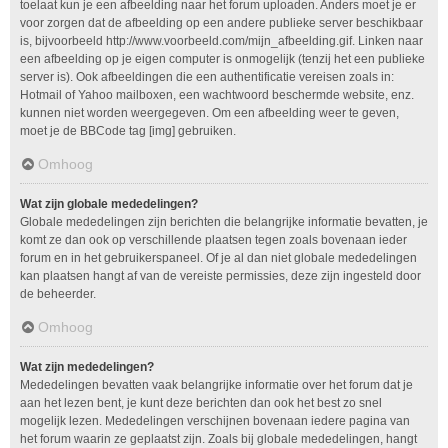
toelaat kun je een afbeelding naar het forum uploaden. Anders moet je er
voor zorgen dat de afbeelding op een andere publieke server beschikbaar
is, bijvoorbeeld http://www.voorbeeld.com/mijn_afbeelding.gif. Linken naar
een afbeelding op je eigen computer is onmogelijk (tenzij het een publieke
server is). Ook afbeeldingen die een authentificatie vereisen zoals in:
Hotmail of Yahoo mailboxen, een wachtwoord beschermde website, enz.
kunnen niet worden weergegeven. Om een afbeelding weer te geven,
moet je de BBCode tag [img] gebruiken.
Omhoog
Wat zijn globale mededelingen?
Globale mededelingen zijn berichten die belangrijke informatie bevatten, je
komt ze dan ook op verschillende plaatsen tegen zoals bovenaan ieder
forum en in het gebruikerspaneel. Of je al dan niet globale mededelingen
kan plaatsen hangt af van de vereiste permissies, deze zijn ingesteld door
de beheerder.
Omhoog
Wat zijn mededelingen?
Mededelingen bevatten vaak belangrijke informatie over het forum dat je
aan het lezen bent, je kunt deze berichten dan ook het best zo snel
mogelijk lezen. Mededelingen verschijnen bovenaan iedere pagina van
het forum waarin ze geplaatst zijn. Zoals bij globale mededelingen, hangt