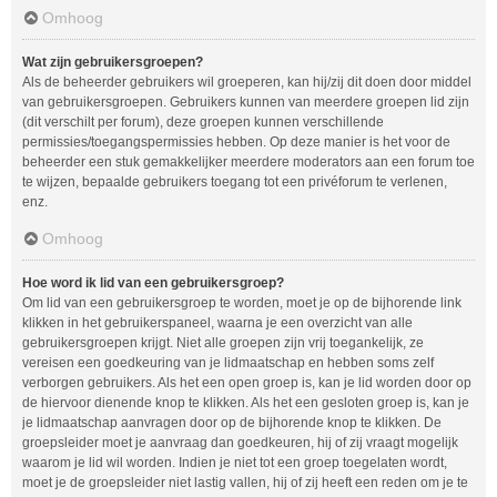
Omhoog
Wat zijn gebruikersgroepen?
Als de beheerder gebruikers wil groeperen, kan hij/zij dit doen door middel
van gebruikersgroepen. Gebruikers kunnen van meerdere groepen lid zijn
(dit verschilt per forum), deze groepen kunnen verschillende
permissies/toegangspermissies hebben. Op deze manier is het voor de
beheerder een stuk gemakkelijker meerdere moderators aan een forum toe
te wijzen, bepaalde gebruikers toegang tot een privéforum te verlenen,
enz.
Omhoog
Hoe word ik lid van een gebruikersgroep?
Om lid van een gebruikersgroep te worden, moet je op de bijhorende link
klikken in het gebruikerspaneel, waarna je een overzicht van alle
gebruikersgroepen krijgt. Niet alle groepen zijn vrij toegankelijk, ze
vereisen een goedkeuring van je lidmaatschap en hebben soms zelf
verborgen gebruikers. Als het een open groep is, kan je lid worden door op
de hiervoor dienende knop te klikken. Als het een gesloten groep is, kan je
je lidmaatschap aanvragen door op de bijhorende knop te klikken. De
groepsleider moet je aanvraag dan goedkeuren, hij of zij vraagt mogelijk
waarom je lid wil worden. Indien je niet tot een groep toegelaten wordt,
moet je de groepsleider niet lastig vallen, hij of zij heeft een reden om je te