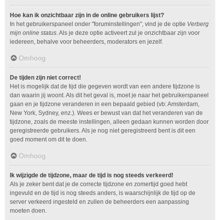
Hoe kan ik onzichtbaar zijn in de online gebruikers lijst?
In het gebruikerspaneel onder "foruminstellingen", vind je de optie
Verberg
mijn online status
. Als je deze optie activeert zul je onzichtbaar zijn voor
iedereen, behalve voor beheerders, moderators en jezelf.
Omhoog
De tijden zijn niet correct!
Het is mogelijk dat de tijd die gegeven wordt van een andere tijdzone is
dan waarin jij woont. Als dit het geval is, moet je naar het gebruikerspaneel
gaan en je tijdzone veranderen in een bepaald gebied (vb: Amsterdam,
New York, Sydney, enz.). Wees er bewust van dat het veranderen van de
tijdzone, zoals de meeste instellingen, alleen gedaan kunnen worden door
geregistreerde gebruikers. Als je nog niet geregistreerd bent is dit een
goed moment om dit te doen.
Omhoog
Ik wijzigde de tijdzone, maar de tijd is nog steeds verkeerd!
Als je zeker bent dat je de correcte tijdzone en zomertijd goed hebt
ingevuld en de tijd is nog steeds anders, is waarschijnlijk de tijd op de
server verkeerd ingesteld en zullen de beheerders een aanpassing
moeten doen.