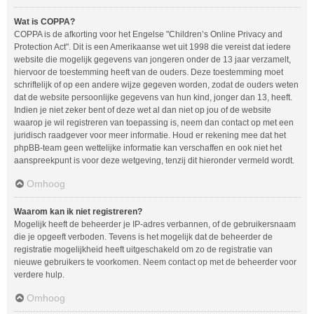
Wat is COPPA?
COPPA is de afkorting voor het Engelse "Children’s Online Privacy and
Protection Act". Dit is een Amerikaanse wet uit 1998 die vereist dat iedere
website die mogelijk gegevens van jongeren onder de 13 jaar verzamelt,
hiervoor de toestemming heeft van de ouders. Deze toestemming moet
schriftelijk of op een andere wijze gegeven worden, zodat de ouders weten
dat de website persoonlijke gegevens van hun kind, jonger dan 13, heeft.
Indien je niet zeker bent of deze wet al dan niet op jou of de website
waarop je wil registreren van toepassing is, neem dan contact op met een
juridisch raadgever voor meer informatie. Houd er rekening mee dat het
phpBB-team geen wettelijke informatie kan verschaffen en ook niet het
aanspreekpunt is voor deze wetgeving, tenzij dit hieronder vermeld wordt.
Omhoog
Waarom kan ik niet registreren?
Mogelijk heeft de beheerder je IP-adres verbannen, of de gebruikersnaam
die je opgeeft verboden. Tevens is het mogelijk dat de beheerder de
registratie mogelijkheid heeft uitgeschakeld om zo de registratie van
nieuwe gebruikers te voorkomen. Neem contact op met de beheerder voor
verdere hulp.
Omhoog