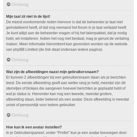
Omhoog
Mijn taal zit niet in de lijst!
De meest voorkomende reden hiervoor is dat de beheerder je taal niet
geïnstalleerd heeft, of dat nog niemand het forum in je taal vertaald heeft.
Je kunt altijd aan de beheerder vragen of hij het talenpakket, dat je nodig
hebt, wil installeren. Indien het nog niet bestaat, mag je gerust de vertaling
maken. Meer informatie hieromtrent kan gevonden worden op de website
van phpBB Limited (de link staat onderaan iedere pagina).
Omhoog
Wat zijn de afbeeldingen naast mijn gebruikersnaam?
Er kunnen 2 afbeeldingen bij een gebruikersnaam staan als je berichten
leest. De eerste afbeelding geeft aan welke rang je hebt, meestal zijn dit
sterretjes of blokjes die aangeven hoeveel berichten je geplaatst hebt of
wat je status is. Hieronder kan nog een tweede, meestal grotere,
afbeelding staan, beter bekend als een avatar. Deze afbeelding is meestal
uniek of persoonlijk voor iedere gebruiker.
Omhoog
Hoe kan ik een avatar instellen?
In je Gebruikerspaneel, onder “Profiel” kun je een avatar toevoegen door