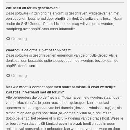
Wie heeft dit forum geschreven?
Deze software (in zijn originele vorm) is geschreven, vrijgegeven en met
een copyright beschermd door
phpBB Limited
. De software is beschikbaar
onder de GNU General Public License en mag vrij verspreid worden,
raadpleeg
over phpBB
voor meer informatie.
Omhoog
Waarom is de optie X niet beschikbaar?
Deze software is geschreven en eigendom van de phpBB-Groep. Als je
denkt dat een bepaalde optie toegevoegd moet worden, bezoek dan de
phpBB Ideeën sectie
.
Omhoog
Met wie moet ik contact opnemen omtrent misbruik en/of wettelijke
kwesties in verband met dit forum?
Alle beheerders die op de "het team"-pagina vermeld worden, staan open
voor je klachten. Als je geen reactie hebt gekregen, kun je contact
opnemen met de eigenaar van het domein (dmv een
whois lookup
) of, als
dit forum op een gratis host staat (bijvoorbeeld xsbb.nl, nl.forums.cc,
dotbb.be, enz.), het beheer of misbruik-afdeling van de gratis host. Wees je
er bewust van dat phpBB Limited
geen inspraak
heeft en dus in geen
enkel geval aansprakelijk gehouden kan worden over hoe, waar en door