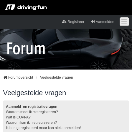
Registreer
Aanmelden
Forumoverzicht
Veelgestelde vragen
Veelgestelde vragen
Aanmeld- en registratievragen
Waarom moet ik me registreren?
Wat is COPPA?
Waarom kan ik niet registreren?
Ik ben geregistreerd maar kan niet aanmelden!