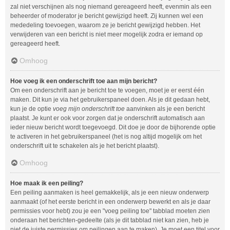
zal niet verschijnen als nog niemand gereageerd heeft, evenmin als een
beheerder of moderator je bericht gewijzigd heeft. Zij kunnen wel een
mededeling toevoegen, waarom ze je bericht gewijzigd hebben. Het
verwijderen van een bericht is niet meer mogelijk zodra er iemand op
gereageerd heeft.
Omhoog
Hoe voeg ik een onderschrift toe aan mijn bericht?
Om een onderschrift aan je bericht toe te voegen, moet je er eerst één
maken. Dit kun je via het gebruikerspaneel doen. Als je dit gedaan hebt,
kun je de optie
voeg mijn onderschrift toe
aanvinken als je een bericht
plaatst. Je kunt er ook voor zorgen dat je onderschrift automatisch aan
ieder nieuw bericht wordt toegevoegd. Dit doe je door de bijhorende optie
te activeren in het gebruikerspaneel (het is nog altijd mogelijk om het
onderschrift uit te schakelen als je het bericht plaatst).
Omhoog
Hoe maak ik een peiling?
Een peiling aanmaken is heel gemakkelijk, als je een nieuw onderwerp
aanmaakt (of het eerste bericht in een onderwerp bewerkt en als je daar
permissies voor hebt) zou je een "voeg peiling toe" tabblad moeten zien
onderaan het berichten-gedeelte (als je dit tabblad niet kan zien, heb je
niet de juiste permissies om peilingen aan te maken). Je moet een titel voor