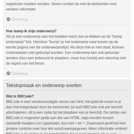
nagelezen moeten worden. Neem contact op met de beheerder voor
verdere informatie.
Omhoog
Hoe bump ik mijn onderwerp?
Als je een onderwerp aan het bekijken bent, kan je klikken op de "bump
onderwerp" link. Hierdoor "bump" je het onderwerp naar boven op de
eerste pagina van de onderwerpenlijst. Als deze link er niet staat, kunnen
onderwerpen niet gebumpt worden. Een onderwerp kan ook gebumpt
worden door een antwoord te plaatsen, maar hou hierbij wel rekening met
de regels van het forum.
Omhoog
Tekstopmaak en onderwerp soorten
Wat is BBCode?
BBCode is een vereenvoudigde versie van html, het gebruik ervan is al
dan niet toegestaan door de beheerder (je kunt BBCode ook per bericht
uitschakelen, dit is een optie bij het plaatsen van je bericht). De syntax van
BBCode is ongeveer gelijk aan die van HTML, tags worden tussen
vierkante haakjes [ en ] geplaatst, dus niet < en >. Daarnaast geeft het een
grotere controle over hoe iets wordt weergegeven. Meer informatie omtrent
BBCode is te vinden in de handleiding die je kunt openen als je een