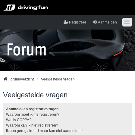
Registreer
Aanmelden
Forumoverzicht
Veelgestelde vragen
Veelgestelde vragen
Aanmeld- en registratievragen
Waarom moet ik me registreren?
Wat is COPPA?
Waarom kan ik niet registreren?
Ik ben geregistreerd maar kan niet aanmelden!