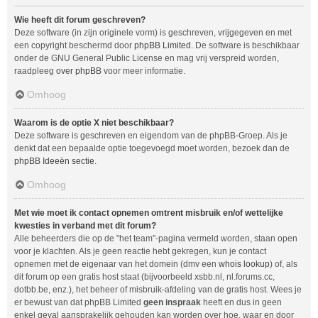
Wie heeft dit forum geschreven?
Deze software (in zijn originele vorm) is geschreven, vrijgegeven en met
een copyright beschermd door
phpBB Limited
. De software is beschikbaar
onder de GNU General Public License en mag vrij verspreid worden,
raadpleeg
over phpBB
voor meer informatie.
Omhoog
Waarom is de optie X niet beschikbaar?
Deze software is geschreven en eigendom van de phpBB-Groep. Als je
denkt dat een bepaalde optie toegevoegd moet worden, bezoek dan de
phpBB Ideeën sectie
.
Omhoog
Met wie moet ik contact opnemen omtrent misbruik en/of wettelijke
kwesties in verband met dit forum?
Alle beheerders die op de "het team"-pagina vermeld worden, staan open
voor je klachten. Als je geen reactie hebt gekregen, kun je contact
opnemen met de eigenaar van het domein (dmv een
whois lookup
) of, als
dit forum op een gratis host staat (bijvoorbeeld xsbb.nl, nl.forums.cc,
dotbb.be, enz.), het beheer of misbruik-afdeling van de gratis host. Wees je
er bewust van dat phpBB Limited
geen inspraak
heeft en dus in geen
enkel geval aansprakelijk gehouden kan worden over hoe, waar en door