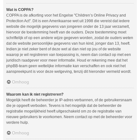
Wat is COPPA?
COPPA is de afkorting voor het Engelse "Children’s Online Privacy and
Protection Act". Dit is een Amerikaanse wet uit 1998 die vereist dat iedere
website die mogelijk gegevens van jongeren onder de 13 jaar verzamelt,
hiervoor de toestemming heeft van de ouders. Deze toestemming moet
schriftelijk of op een andere wijze gegeven worden, zodat de ouders weten
dat de website persoonlijke gegevens van hun kind, jonger dan 13, heeft.
Indien je niet zeker bent of deze wet al dan niet op jou of de website
waarop je wil registreren van toepassing is, neem dan contact op met een
juridisch raadgever voor meer informatie. Houd er rekening mee dat het
phpBB-team geen wettelijke informatie kan verschaffen en ook niet het
aanspreekpunt is voor deze wetgeving, tenzij dit hieronder vermeld wordt.
Omhoog
Waarom kan ik niet registreren?
Mogelijk heeft de beheerder je IP-adres verbannen, of de gebruikersnaam
die je opgeeft verboden. Tevens is het mogelijk dat de beheerder de
registratie mogelijkheid heeft uitgeschakeld om zo de registratie van
nieuwe gebruikers te voorkomen. Neem contact op met de beheerder voor
verdere hulp.
Omhoog