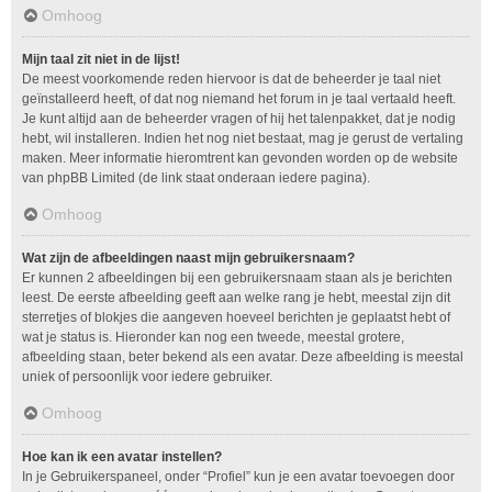
Omhoog
Mijn taal zit niet in de lijst!
De meest voorkomende reden hiervoor is dat de beheerder je taal niet
geïnstalleerd heeft, of dat nog niemand het forum in je taal vertaald heeft.
Je kunt altijd aan de beheerder vragen of hij het talenpakket, dat je nodig
hebt, wil installeren. Indien het nog niet bestaat, mag je gerust de vertaling
maken. Meer informatie hieromtrent kan gevonden worden op de website
van phpBB Limited (de link staat onderaan iedere pagina).
Omhoog
Wat zijn de afbeeldingen naast mijn gebruikersnaam?
Er kunnen 2 afbeeldingen bij een gebruikersnaam staan als je berichten
leest. De eerste afbeelding geeft aan welke rang je hebt, meestal zijn dit
sterretjes of blokjes die aangeven hoeveel berichten je geplaatst hebt of
wat je status is. Hieronder kan nog een tweede, meestal grotere,
afbeelding staan, beter bekend als een avatar. Deze afbeelding is meestal
uniek of persoonlijk voor iedere gebruiker.
Omhoog
Hoe kan ik een avatar instellen?
In je Gebruikerspaneel, onder “Profiel” kun je een avatar toevoegen door