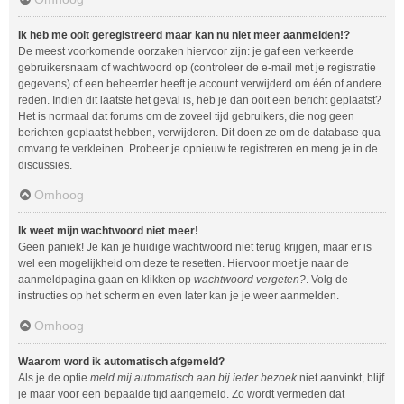
Ik heb me ooit geregistreerd maar kan nu niet meer aanmelden!?
De meest voorkomende oorzaken hiervoor zijn: je gaf een verkeerde
gebruikersnaam of wachtwoord op (controleer de e-mail met je registratie
gegevens) of een beheerder heeft je account verwijderd om één of andere
reden. Indien dit laatste het geval is, heb je dan ooit een bericht geplaatst?
Het is normaal dat forums om de zoveel tijd gebruikers, die nog geen
berichten geplaatst hebben, verwijderen. Dit doen ze om de database qua
omvang te verkleinen. Probeer je opnieuw te registreren en meng je in de
discussies.
Omhoog
Ik weet mijn wachtwoord niet meer!
Geen paniek! Je kan je huidige wachtwoord niet terug krijgen, maar er is
wel een mogelijkheid om deze te resetten. Hiervoor moet je naar de
aanmeldpagina gaan en klikken op
wachtwoord vergeten?
. Volg de
instructies op het scherm en even later kan je je weer aanmelden.
Omhoog
Waarom word ik automatisch afgemeld?
Als je de optie
meld mij automatisch aan bij ieder bezoek
niet aanvinkt, blijf
je maar voor een bepaalde tijd aangemeld. Zo wordt vermeden dat