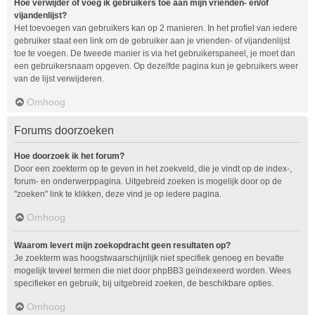
Hoe verwijder of voeg ik gebruikers toe aan mijn vrienden- en/of
vijandenlijst?
Het toevoegen van gebruikers kan op 2 manieren. In het profiel van iedere
gebruiker staat een link om de gebruiker aan je vrienden- of vijandenlijst
toe te voegen. De tweede manier is via het gebruikerspaneel, je moet dan
een gebruikersnaam opgeven. Op dezelfde pagina kun je gebruikers weer
van de lijst verwijderen.
Omhoog
Forums doorzoeken
Hoe doorzoek ik het forum?
Door een zoekterm op te geven in het zoekveld, die je vindt op de index-,
forum- en onderwerppagina. Uitgebreid zoeken is mogelijk door op de
"zoeken" link te klikken, deze vind je op iedere pagina.
Omhoog
Waarom levert mijn zoekopdracht geen resultaten op?
Je zoekterm was hoogstwaarschijnlijk niet specifiek genoeg en bevatte
mogelijk teveel termen die niet door phpBB3 geïndexeerd worden. Wees
specifieker en gebruik, bij uitgebreid zoeken, de beschikbare opties.
Omhoog