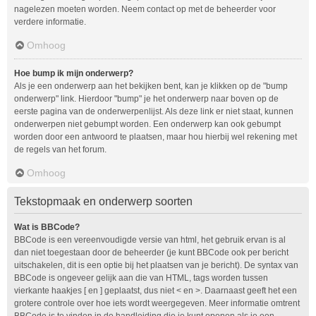
nagelezen moeten worden. Neem contact op met de beheerder voor
verdere informatie.
Omhoog
Hoe bump ik mijn onderwerp?
Als je een onderwerp aan het bekijken bent, kan je klikken op de "bump
onderwerp" link. Hierdoor "bump" je het onderwerp naar boven op de
eerste pagina van de onderwerpenlijst. Als deze link er niet staat, kunnen
onderwerpen niet gebumpt worden. Een onderwerp kan ook gebumpt
worden door een antwoord te plaatsen, maar hou hierbij wel rekening met
de regels van het forum.
Omhoog
Tekstopmaak en onderwerp soorten
Wat is BBCode?
BBCode is een vereenvoudigde versie van html, het gebruik ervan is al
dan niet toegestaan door de beheerder (je kunt BBCode ook per bericht
uitschakelen, dit is een optie bij het plaatsen van je bericht). De syntax van
BBCode is ongeveer gelijk aan die van HTML, tags worden tussen
vierkante haakjes [ en ] geplaatst, dus niet < en >. Daarnaast geeft het een
grotere controle over hoe iets wordt weergegeven. Meer informatie omtrent
BBCode is te vinden in de handleiding die je kunt openen als je een