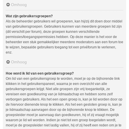
Omhoog
Wat zijn gebruikersgroepen?
Als de beheerder gebruikers wil groeperen, kan hij/zij dit doen door middel
van gebruikersgroepen. Gebruikers kunnen van meerdere groepen lid zijn
(dit verschilt per forum), deze groepen kunnen verschillende
permissies/toegangspermissies hebben. Op deze manier is het voor de
beheerder een stuk gemakkelijker meerdere moderators aan een forum toe
te wijzen, bepaalde gebruikers toegang tot een privéforum te verlenen,
enz.
Omhoog
Hoe word ik lid van een gebruikersgroep?
Om lid van een gebruikersgroep te worden, moet je op de bijhorende link
klikken in het gebruikerspaneel, waarna je een overzicht van alle
gebruikersgroepen krijgt. Niet alle groepen zijn vrij toegankelijk, ze
vereisen een goedkeuring van je lidmaatschap en hebben soms zelf
verborgen gebruikers. Als het een open groep is, kan je lid worden door op
de hiervoor dienende knop te klikken. Als het een gesloten groep is, kan je
je lidmaatschap aanvragen door op de bijhorende knop te klikken. De
groepsleider moet je aanvraag dan goedkeuren, hij of zij vraagt mogelijk
waarom je lid wil worden. Indien je niet tot een groep toegelaten wordt,
moet je de groepsleider niet lastig vallen, hij of zij heeft een reden om je te