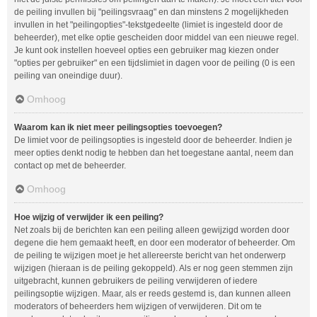
de peiling invullen bij "peilingsvraag" en dan minstens 2 mogelijkheden
invullen in het "peilingopties"-tekstgedeelte (limiet is ingesteld door de
beheerder), met elke optie gescheiden door middel van een nieuwe regel.
Je kunt ook instellen hoeveel opties een gebruiker mag kiezen onder
"opties per gebruiker" en een tijdslimiet in dagen voor de peiling (0 is een
peiling van oneindige duur).
Omhoog
Waarom kan ik niet meer peilingsopties toevoegen?
De limiet voor de peilingsopties is ingesteld door de beheerder. Indien je
meer opties denkt nodig te hebben dan het toegestane aantal, neem dan
contact op met de beheerder.
Omhoog
Hoe wijzig of verwijder ik een peiling?
Net zoals bij de berichten kan een peiling alleen gewijzigd worden door
degene die hem gemaakt heeft, en door een moderator of beheerder. Om
de peiling te wijzigen moet je het allereerste bericht van het onderwerp
wijzigen (hieraan is de peiling gekoppeld). Als er nog geen stemmen zijn
uitgebracht, kunnen gebruikers de peiling verwijderen of iedere
peilingsoptie wijzigen. Maar, als er reeds gestemd is, dan kunnen alleen
moderators of beheerders hem wijzigen of verwijderen. Dit om te