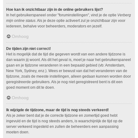
Hoe kan ik onzichtbaar zijn in de online gebruikers lijst?
In het gebruikerspaneel onder "foruminstellingen", vind je de optie
Verberg
mijn online status
. Als je deze optie activeert zul je onzichtbaar zijn voor
iedereen, behalve voor beheerders, moderators en jezelf.
Omhoog
De tijden zijn niet correct!
Het is mogelijk dat de tijd die gegeven wordt van een andere tijdzone is
dan waarin jij woont. Als dit het geval is, moet je naar het gebruikerspaneel
gaan en je tijdzone veranderen in een bepaald gebied (vb: Amsterdam,
New York, Sydney, enz.). Wees er bewust van dat het veranderen van de
tijdzone, zoals de meeste instellingen, alleen gedaan kunnen worden door
geregistreerde gebruikers. Als je nog niet geregistreerd bent is dit een
goed moment om dit te doen.
Omhoog
Ik wijzigde de tijdzone, maar de tijd is nog steeds verkeerd!
Als je zeker bent dat je de correcte tijdzone en zomertijd goed hebt
ingevuld en de tijd is nog steeds anders, is waarschijnlijk de tijd op de
server verkeerd ingesteld en zullen de beheerders een aanpassing
moeten doen.