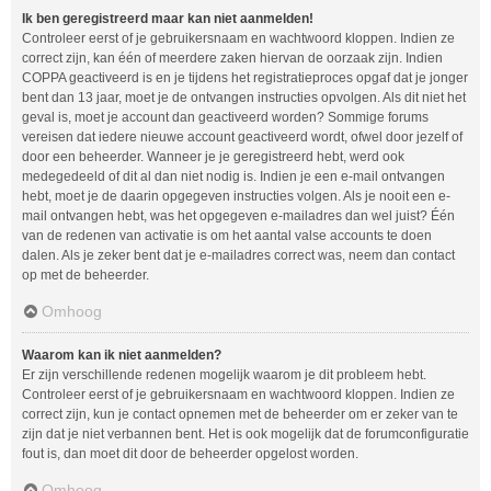
Ik ben geregistreerd maar kan niet aanmelden!
Controleer eerst of je gebruikersnaam en wachtwoord kloppen. Indien ze
correct zijn, kan één of meerdere zaken hiervan de oorzaak zijn. Indien
COPPA geactiveerd is en je tijdens het registratieproces opgaf dat je jonger
bent dan 13 jaar, moet je de ontvangen instructies opvolgen. Als dit niet het
geval is, moet je account dan geactiveerd worden? Sommige forums
vereisen dat iedere nieuwe account geactiveerd wordt, ofwel door jezelf of
door een beheerder. Wanneer je je geregistreerd hebt, werd ook
medegedeeld of dit al dan niet nodig is. Indien je een e-mail ontvangen
hebt, moet je de daarin opgegeven instructies volgen. Als je nooit een e-
mail ontvangen hebt, was het opgegeven e-mailadres dan wel juist? Één
van de redenen van activatie is om het aantal valse accounts te doen
dalen. Als je zeker bent dat je e-mailadres correct was, neem dan contact
op met de beheerder.
Omhoog
Waarom kan ik niet aanmelden?
Er zijn verschillende redenen mogelijk waarom je dit probleem hebt.
Controleer eerst of je gebruikersnaam en wachtwoord kloppen. Indien ze
correct zijn, kun je contact opnemen met de beheerder om er zeker van te
zijn dat je niet verbannen bent. Het is ook mogelijk dat de forumconfiguratie
fout is, dan moet dit door de beheerder opgelost worden.
Omhoog