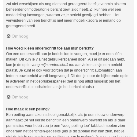
zal niet verschijnen als nog niemand gereageerd heeft, evenmin als een
beheerder of moderator je bericht gewijzigd heeft. Zij kunnen wel een
mededeling toevoegen, waarom ze je bericht gewijzigd hebben. Het
verwijderen van een bericht is niet meer mogelijk zodra er iemand op
gereageerd heeft.
Omhoog
Hoe voeg ik een onderschrift toe aan mijn bericht?
Om een onderschrift aan je bericht toe te voegen, moet je er eerst één
maken. Dit kun je via het gebruikerspaneel doen. Als je dit gedaan hebt,
kun je de optie
voeg mijn onderschrift toe
aanvinken als je een bericht
plaatst. Je kunt er ook voor zorgen dat je onderschrift automatisch aan
ieder nieuw bericht wordt toegevoegd. Dit doe je door de bijhorende optie
te activeren in het gebruikerspaneel (het is nog altijd mogelijk om het
onderschrift uit te schakelen als je het bericht plaatst).
Omhoog
Hoe maak ik een peiling?
Een peiling aanmaken is heel gemakkelijk, als je een nieuw onderwerp
aanmaakt (of het eerste bericht in een onderwerp bewerkt en als je daar
permissies voor hebt) zou je een "voeg peiling toe" tabblad moeten zien
onderaan het berichten-gedeelte (als je dit tabblad niet kan zien, heb je
niet de juiste permissies om peilingen aan te maken). Je moet een titel voor