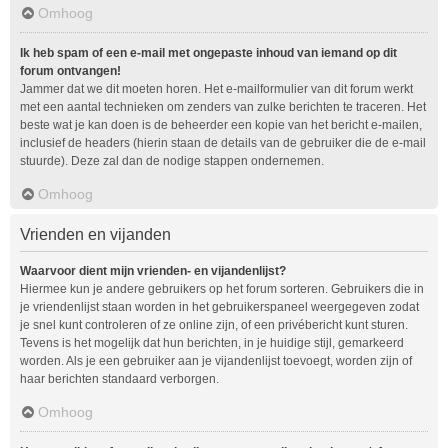
Omhoog
Ik heb spam of een e-mail met ongepaste inhoud van iemand op dit
forum ontvangen!
Jammer dat we dit moeten horen. Het e-mailformulier van dit forum werkt
met een aantal technieken om zenders van zulke berichten te traceren. Het
beste wat je kan doen is de beheerder een kopie van het bericht e-mailen,
inclusief de headers (hierin staan de details van de gebruiker die de e-mail
stuurde). Deze zal dan de nodige stappen ondernemen.
Omhoog
Vrienden en vijanden
Waarvoor dient mijn vrienden- en vijandenlijst?
Hiermee kun je andere gebruikers op het forum sorteren. Gebruikers die in
je vriendenlijst staan worden in het gebruikerspaneel weergegeven zodat
je snel kunt controleren of ze online zijn, of een privébericht kunt sturen.
Tevens is het mogelijk dat hun berichten, in je huidige stijl, gemarkeerd
worden. Als je een gebruiker aan je vijandenlijst toevoegt, worden zijn of
haar berichten standaard verborgen.
Omhoog