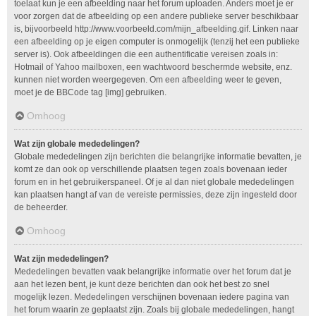
toelaat kun je een afbeelding naar het forum uploaden. Anders moet je er
voor zorgen dat de afbeelding op een andere publieke server beschikbaar
is, bijvoorbeeld http://www.voorbeeld.com/mijn_afbeelding.gif. Linken naar
een afbeelding op je eigen computer is onmogelijk (tenzij het een publieke
server is). Ook afbeeldingen die een authentificatie vereisen zoals in:
Hotmail of Yahoo mailboxen, een wachtwoord beschermde website, enz.
kunnen niet worden weergegeven. Om een afbeelding weer te geven,
moet je de BBCode tag [img] gebruiken.
Omhoog
Wat zijn globale mededelingen?
Globale mededelingen zijn berichten die belangrijke informatie bevatten, je
komt ze dan ook op verschillende plaatsen tegen zoals bovenaan ieder
forum en in het gebruikerspaneel. Of je al dan niet globale mededelingen
kan plaatsen hangt af van de vereiste permissies, deze zijn ingesteld door
de beheerder.
Omhoog
Wat zijn mededelingen?
Mededelingen bevatten vaak belangrijke informatie over het forum dat je
aan het lezen bent, je kunt deze berichten dan ook het best zo snel
mogelijk lezen. Mededelingen verschijnen bovenaan iedere pagina van
het forum waarin ze geplaatst zijn. Zoals bij globale mededelingen, hangt