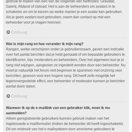
gebruik te maken van één van de volgende vier methodes: Gravatar,
Galerij, Afstand of Upload. Het is aan de beheerders om avatars in te
schakelen en om te kiezen op welke manier je een avatar kan gebruiken.
Als je geen avatars kunt gebruiken, neem dan contact op met een
beheerder voor je vragen hierover.
Omhoog
Wat is mijn rang en hoe verander ik mijn rang?
Rangen, welke verschijnen onder je gebruikersnaam, geven een indicatie
over het aantal berchten dat je hebt gemaakt of om bepaalde gebruikers te
identificeren, bijv. moderators en beheerders. Over het algemeen kun je je
rang niet wijzigen, aangezien ze ingesteld worden door een beheerder. Nu
moet je natuurlijk het forum niet beginnen te spammen met onzinnig veel
berichten, gewoon voor een hogere rang. Dit heeft zelfs mogelijk het
tegenovergestelde effect, een beheerder of moderator kunnen je berichten
aantal doen dalen.
Omhoog
Wanneer ik op de e-maillink van een gebruiker klik, moet ik me
aanmelden?
Alleen geregistreerde gebruikers kunnen gebruik maken van het
ingebouwde e-mailformulier (indien de beheerder dit heeft ingeschakeld).
Dit om misbruik van het e-mailsysteem door anonieme gebruikers te