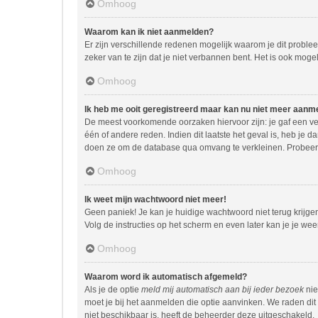
Omhoog
Waarom kan ik niet aanmelden?
Er zijn verschillende redenen mogelijk waarom je dit proble
zeker van te zijn dat je niet verbannen bent. Het is ook moge
Omhoog
Ik heb me ooit geregistreerd maar kan nu niet meer aanm
De meest voorkomende oorzaken hiervoor zijn: je gaf een ve
één of andere reden. Indien dit laatste het geval is, heb je 
doen ze om de database qua omvang te verkleinen. Probeer j
Omhoog
Ik weet mijn wachtwoord niet meer!
Geen paniek! Je kan je huidige wachtwoord niet terug krijg
Volg de instructies op het scherm en even later kan je je we
Omhoog
Waarom word ik automatisch afgemeld?
Als je de optie
meld mij automatisch aan bij ieder bezoek
nie
moet je bij het aanmelden die optie aanvinken. We raden dit 
niet beschikbaar is, heeft de beheerder deze uitgeschakeld.