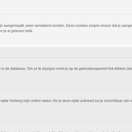
 zijn aangemaakt, weer verwijderd worden. Deze cookies zorgen ervoor dat je aang
n je al gelezen hebt.
n in de database. Om ze te wijzigen moet je op de
gebruikerspaneel
link klikken (d
 optie
Verberg mijn online status
. Als je deze optie activeert zul je onzichtbaar zi