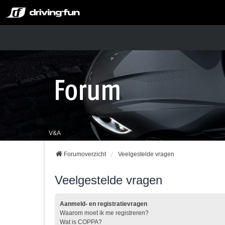
V&A
Forumoverzicht
Veelgestelde vragen
Veelgestelde vragen
Aanmeld- en registratievragen
Waarom moet ik me registreren?
Wat is COPPA?