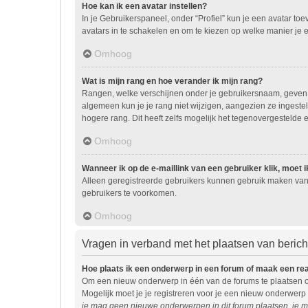
Hoe kan ik een avatar instellen?
In je Gebruikerspaneel, onder “Profiel” kun je een avatar t
avatars in te schakelen en om te kiezen op welke manier je 
Omhoog
Wat is mijn rang en hoe verander ik mijn rang?
Rangen, welke verschijnen onder je gebruikersnaam, geven ee
algemeen kun je je rang niet wijzigen, aangezien ze ingest
hogere rang. Dit heeft zelfs mogelijk het tegenovergestelde 
Omhoog
Wanneer ik op de e-maillink van een gebruiker klik, moet
Alleen geregistreerde gebruikers kunnen gebruik maken van 
gebruikers te voorkomen.
Omhoog
Vragen in verband met het plaatsen van beric
Hoe plaats ik een onderwerp in een forum of maak een re
Om een nieuw onderwerp in één van de forums te plaatsen o
Mogelijk moet je je registreren voor je een nieuw onderwerp
je mag geen nieuwe onderwerpen in dit forum plaatsen, je m