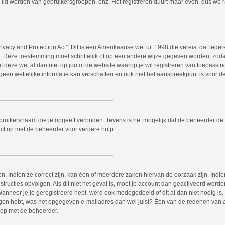
 lid worden van gebruikersgroepen, enz. Het registreren duurt maar even, dus we 
ivacy and Protection Act". Dit is een Amerikaanse wet uit 1998 die vereist dat ie
s. Deze toestemming moet schriftelijk of op een andere wijze gegeven worden, zod
 of deze wet al dan niet op jou of de website waarop je wil registreren van toepass
en wettelijke informatie kan verschaffen en ook niet het aanspreekpunt is voor dez
bruikersnaam die je opgeeft verboden. Tevens is het mogelijk dat de beheerder de 
ct op met de beheerder voor verdere hulp.
 Indien ze correct zijn, kan één of meerdere zaken hiervan de oorzaak zijn. Indien
instructies opvolgen. Als dit niet het geval is, moet je account dan geactiveerd w
Wanneer je je geregistreerd hebt, werd ook medegedeeld of dit al dan niet nodig is.
ngen hebt, was het opgegeven e-mailadres dan wel juist? Één van de redenen van act
 op met de beheerder.