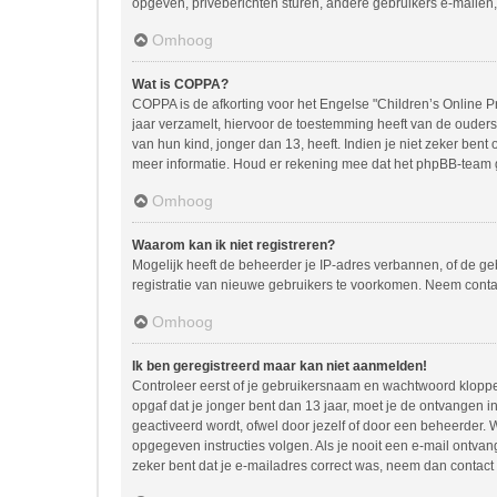
opgeven, privéberichten sturen, andere gebruikers e-mailen,
Omhoog
Wat is COPPA?
COPPA is de afkorting voor het Engelse "Children’s Online Pr
jaar verzamelt, hiervoor de toestemming heeft van de ouder
van hun kind, jonger dan 13, heeft. Indien je niet zeker bent
meer informatie. Houd er rekening mee dat het phpBB-team ge
Omhoog
Waarom kan ik niet registreren?
Mogelijk heeft de beheerder je IP-adres verbannen, of de ge
registratie van nieuwe gebruikers te voorkomen. Neem conta
Omhoog
Ik ben geregistreerd maar kan niet aanmelden!
Controleer eerst of je gebruikersnaam en wachtwoord kloppen.
opgaf dat je jonger bent dan 13 jaar, moet je de ontvangen 
geactiveerd wordt, ofwel door jezelf of door een beheerder. 
opgegeven instructies volgen. Als je nooit een e-mail ontva
zeker bent dat je e-mailadres correct was, neem dan contact