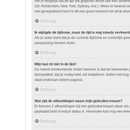
Het is mogelijk dat de tijd die gegeven wordt van een andere 
(vb: Amsterdam, New York, Sydney, enz.). Wees er bewust va
niet geregistreerd bent is dit een goed moment om dit te doe
Omhoog
Ik wijzigde de tijdzone, maar de tijd is nog steeds verkeerd
Als je zeker bent dat je de correcte tijdzone en zomertijd go
aanpassing moeten doen.
Omhoog
Mijn taal zit niet in de lijst!
De meest voorkomende reden hiervoor is dat de beheerder je ta
talenpakket, dat je nodig hebt, wil installeren. Indien het 
staat onderaan iedere pagina).
Omhoog
Wat zijn de afbeeldingen naast mijn gebruikersnaam?
Er kunnen 2 afbeeldingen bij een gebruikersnaam staan als je
geplaatst hebt of wat je status is. Hieronder kan nog een twe
Omhoog