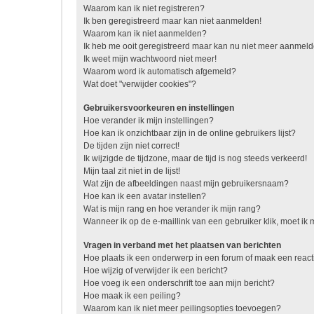
Waarom kan ik niet registreren?
Ik ben geregistreerd maar kan niet aanmelden!
Waarom kan ik niet aanmelden?
Ik heb me ooit geregistreerd maar kan nu niet meer aanmel
Ik weet mijn wachtwoord niet meer!
Waarom word ik automatisch afgemeld?
Wat doet "verwijder cookies"?
Gebruikersvoorkeuren en instellingen
Hoe verander ik mijn instellingen?
Hoe kan ik onzichtbaar zijn in de online gebruikers lijst?
De tijden zijn niet correct!
Ik wijzigde de tijdzone, maar de tijd is nog steeds verkeerd!
Mijn taal zit niet in de lijst!
Wat zijn de afbeeldingen naast mijn gebruikersnaam?
Hoe kan ik een avatar instellen?
Wat is mijn rang en hoe verander ik mijn rang?
Wanneer ik op de e-maillink van een gebruiker klik, moet i
Vragen in verband met het plaatsen van berichten
Hoe plaats ik een onderwerp in een forum of maak een react
Hoe wijzig of verwijder ik een bericht?
Hoe voeg ik een onderschrift toe aan mijn bericht?
Hoe maak ik een peiling?
Waarom kan ik niet meer peilingsopties toevoegen?