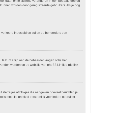
paneel gaan en je tijdzone veranderen in een bepaald gebied
 kunnen worden door geregistreerde gebruikers. Als je nog
ver verkeerd ingesteld en zullen de beheerders een
 Je kunt altijd aan de beheerder vragen of hij het
n gevonden worden op de website van phpBB Limited (de link
it sterretjes of blokjes die aangeven hoeveel berichten je
g is meestal uniek of persoonlijk voor iedere gebruiker.