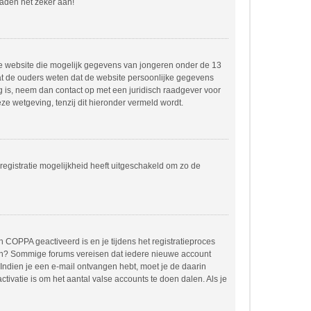
raden het zeker aan!
dere website die mogelijk gegevens van jongeren onder de 13
at de ouders weten dat de website persoonlijke gegevens
ing is, neem dan contact op met een juridisch raadgever voor
e wetgeving, tenzij dit hieronder vermeld wordt.
registratie mogelijkheid heeft uitgeschakeld om zo de
 COPPA geactiveerd is en je tijdens het registratieproces
orden? Sommige forums vereisen dat iedere nieuwe account
 Indien je een e-mail ontvangen hebt, moet je de daarin
ivatie is om het aantal valse accounts te doen dalen. Als je