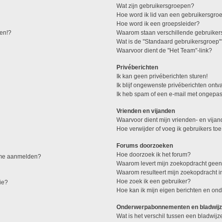
Wat zijn gebruikersgroepen?
Hoe word ik lid van een gebruikersgro
Hoe word ik een groepsleider?
den!?
Waarom staan verschillende gebruiker
Wat is de "Standaard gebruikersgroep"
Waarvoor dient de "Het Team"-link?
Privéberichten
Ik kan geen privéberichten sturen!
Ik blijf ongewenste privéberichten ont
Ik heb spam of een e-mail met ongepas
Vrienden en vijanden
Waarvoor dient mijn vrienden- en vijand
Hoe verwijder of voeg ik gebruikers toe
Forums doorzoeken
Hoe doorzoek ik het forum?
k me aanmelden?
Waarom levert mijn zoekopdracht geen
Waarom resulteert mijn zoekopdracht i
Hoe zoek ik een gebruiker?
ie?
Hoe kan ik mijn eigen berichten en o
Onderwerpabonnementen en bladwijz
Wat is het verschil tussen een bladwi