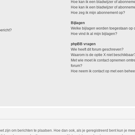
Hoe kan ik een bladwijzer of abonneme
Hoe kan ik een bladwijzer of abonnemen
Hoe zeg ik mijn abonnement op?
Bijlagen
Welke bijlagen worden toegestaan op d
ericht?
Hoe vind ik al mijn bijlagen?
phpBB vragen
Wie heeft dit forum geschreven?
Waarom is de optie X niet beschikbaar
Met wie moet ik contact opnemen omtren
forum?
Hoe neem ik contact op met een behee
et zijn om berichten te plaatsen. Hoe dan ook, als je geregistreerd bent kun je mee