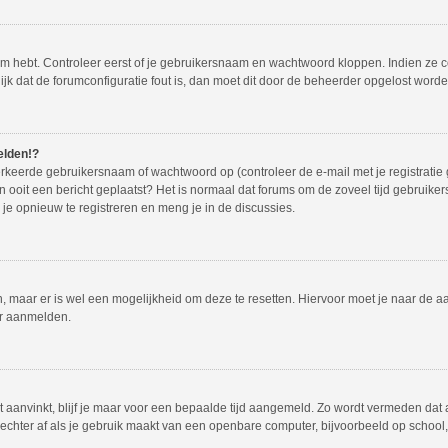
em hebt. Controleer eerst of je gebruikersnaam en wachtwoord kloppen. Indien ze 
lijk dat de forumconfiguratie fout is, dan moet dit door de beheerder opgelost worde
elden!?
rkeerde gebruikersnaam of wachtwoord op (controleer de e-mail met je registratie
dan ooit een bericht geplaatst? Het is normaal dat forums om de zoveel tijd gebruike
e opnieuw te registreren en meng je in de discussies.
en, maar er is wel een mogelijkheid om deze te resetten. Hiervoor moet je naar de
er aanmelden.
t aanvinkt, blijf je maar voor een bepaalde tijd aangemeld. Zo wordt vermeden dat
echter af als je gebruik maakt van een openbare computer, bijvoorbeeld op school, i