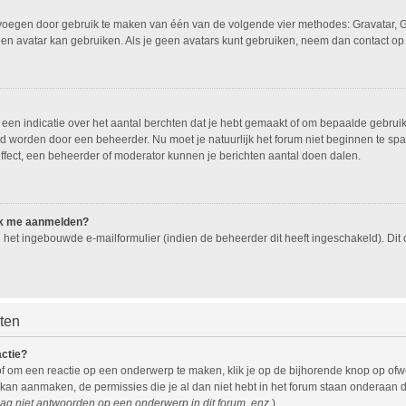
oevoegen door gebruik te maken van één van de volgende vier methodes: Gravatar, G
een avatar kan gebruiken. Als je geen avatars kunt gebruiken, neem dan contact op
n indicatie over het aantal berchten dat je hebt gemaakt of om bepaalde gebruiker
eld worden door een beheerder. Nu moet je natuurlijk het forum niet beginnen te 
effect, een beheerder of moderator kunnen je berichten aantal doen dalen.
 ik me aanmelden?
het ingebouwde e-mailformulier (indien de beheerder dit heeft ingeschakeld). Di
hten
actie?
f om een reactie op een onderwerp te maken, klik je op de bijhorende knop op of
 kan aanmaken, de permissies die je al dan niet hebt in het forum staan onderaan 
ag niet antwoorden op een onderwerp in dit forum, enz.
).