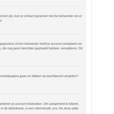
correct zijn, kun je contact opnemen met de beheerder om er
n.
 gegevens) of een beheerder heeft je account verwijderd om
rs, die nog geen berichten geplaatst hebben, verwijderen. Dit
 aanmeldpagina gaan en klikken op
wachtwoord vergeten?
.
 anderen je account misbruiken. Om aangemeld te blijven,
n de bibliotheek, in een internetcafé, enz. Als deze optie