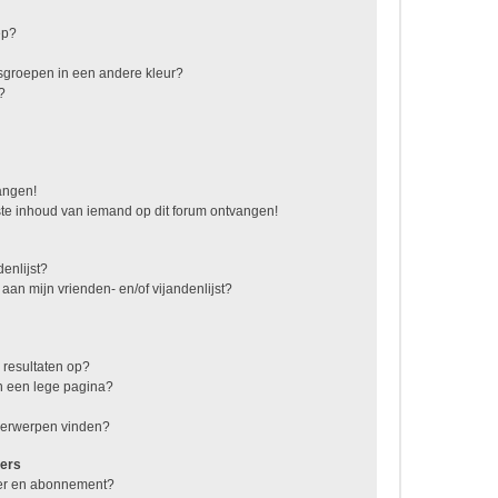
ep?
sgroepen in een andere kleur?
?
vangen!
te inhoud van iemand op dit forum ontvangen!
enlijst?
 aan mijn vrienden- en/of vijandenlijst?
 resultaten op?
n een lege pagina?
nderwerpen vinden?
ers
jzer en abonnement?