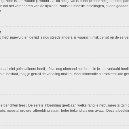
tijdzone is dan waarin jij woont. Als dit het geval is, moet je naar het gebruikers
n dat het veranderen van de tijdzone, zoals de meeste instellingen, alleen gedaan
n.
!
ed hebt ingevuld en de tijd is nog steeds anders, is waarschijnlijk de tijd op de ser
al niet geïnstalleerd heeft, of dat nog niemand het forum in je taal vertaald heeft.
nog niet bestaat, mag je gerust de vertaling maken. Meer informatie hieromtrent ka
 berichten leest. De eerste afbeelding geeft aan welke rang je hebt, meestal zijn d
ede, meestal grotere, afbeelding staan, beter bekend als een avatar. Deze afbeeldin