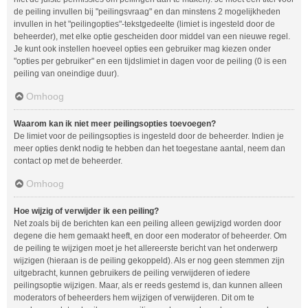
de peiling invullen bij "peilingsvraag" en dan minstens 2 mogelijkheden
invullen in het "peilingopties"-tekstgedeelte (limiet is ingesteld door de
beheerder), met elke optie gescheiden door middel van een nieuwe regel.
Je kunt ook instellen hoeveel opties een gebruiker mag kiezen onder
"opties per gebruiker" en een tijdslimiet in dagen voor de peiling (0 is een
peiling van oneindige duur).
Omhoog
Waarom kan ik niet meer peilingsopties toevoegen?
De limiet voor de peilingsopties is ingesteld door de beheerder. Indien je
meer opties denkt nodig te hebben dan het toegestane aantal, neem dan
contact op met de beheerder.
Omhoog
Hoe wijzig of verwijder ik een peiling?
Net zoals bij de berichten kan een peiling alleen gewijzigd worden door
degene die hem gemaakt heeft, en door een moderator of beheerder. Om
de peiling te wijzigen moet je het allereerste bericht van het onderwerp
wijzigen (hieraan is de peiling gekoppeld). Als er nog geen stemmen zijn
uitgebracht, kunnen gebruikers de peiling verwijderen of iedere
peilingsoptie wijzigen. Maar, als er reeds gestemd is, dan kunnen alleen
moderators of beheerders hem wijzigen of verwijderen. Dit om te