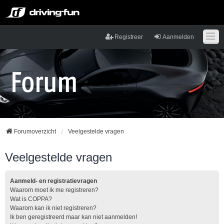
Registreer
Aanmelden
Forumoverzicht
Veelgestelde vragen
Veelgestelde vragen
Aanmeld- en registratievragen
Waarom moet ik me registreren?
Wat is COPPA?
Waarom kan ik niet registreren?
Ik ben geregistreerd maar kan niet aanmelden!