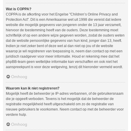
Wat is COPPA?
COPPA is de afkorting voor het Engelse "Children’s Online Privacy and
Protection Act". Dit is een Amerikaanse wet uit 1998 die vereist dat iedere
website die mogelijk gegevens van jongeren onder de 13 jaar verzamelt,
hiervoor de toestemming heeft van de ouders. Deze toestemming moet
schriftelijk of op een andere wijze gegeven worden, zodat de ouders weten
dat de website persoonlijke gegevens van hun kind, jonger dan 13, heeft.
Indien je niet zeker bent of deze wet al dan niet op jou of de website
waarop je wil registreren van toepassing is, neem dan contact op met een
juridisch raadgever voor meer informatie. Houd er rekening mee dat het
phpBB-team geen wettelijke informatie kan verschaffen en ook niet het
aanspreekpunt is voor deze wetgeving, tenzij dit hieronder vermeld wordt.
Omhoog
Waarom kan ik niet registreren?
Mogelijk heeft de beheerder je IP-adres verbannen, of de gebruikersnaam
die je opgeeft verboden. Tevens is het mogelijk dat de beheerder de
registratie mogelijkheid heeft uitgeschakeld om zo de registratie van
nieuwe gebruikers te voorkomen. Neem contact op met de beheerder voor
verdere hulp.
Omhoog