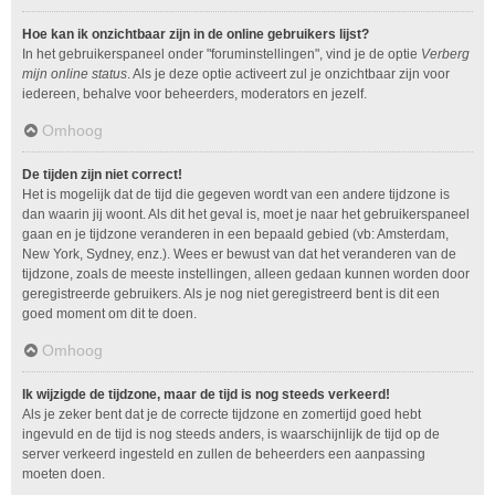
Hoe kan ik onzichtbaar zijn in de online gebruikers lijst?
In het gebruikerspaneel onder "foruminstellingen", vind je de optie
Verberg
mijn online status
. Als je deze optie activeert zul je onzichtbaar zijn voor
iedereen, behalve voor beheerders, moderators en jezelf.
Omhoog
De tijden zijn niet correct!
Het is mogelijk dat de tijd die gegeven wordt van een andere tijdzone is
dan waarin jij woont. Als dit het geval is, moet je naar het gebruikerspaneel
gaan en je tijdzone veranderen in een bepaald gebied (vb: Amsterdam,
New York, Sydney, enz.). Wees er bewust van dat het veranderen van de
tijdzone, zoals de meeste instellingen, alleen gedaan kunnen worden door
geregistreerde gebruikers. Als je nog niet geregistreerd bent is dit een
goed moment om dit te doen.
Omhoog
Ik wijzigde de tijdzone, maar de tijd is nog steeds verkeerd!
Als je zeker bent dat je de correcte tijdzone en zomertijd goed hebt
ingevuld en de tijd is nog steeds anders, is waarschijnlijk de tijd op de
server verkeerd ingesteld en zullen de beheerders een aanpassing
moeten doen.