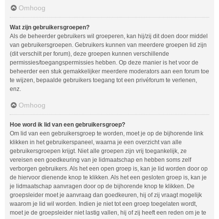
Omhoog
Wat zijn gebruikersgroepen?
Als de beheerder gebruikers wil groeperen, kan hij/zij dit doen door middel
van gebruikersgroepen. Gebruikers kunnen van meerdere groepen lid zijn
(dit verschilt per forum), deze groepen kunnen verschillende
permissies/toegangspermissies hebben. Op deze manier is het voor de
beheerder een stuk gemakkelijker meerdere moderators aan een forum toe
te wijzen, bepaalde gebruikers toegang tot een privéforum te verlenen,
enz.
Omhoog
Hoe word ik lid van een gebruikersgroep?
Om lid van een gebruikersgroep te worden, moet je op de bijhorende link
klikken in het gebruikerspaneel, waarna je een overzicht van alle
gebruikersgroepen krijgt. Niet alle groepen zijn vrij toegankelijk, ze
vereisen een goedkeuring van je lidmaatschap en hebben soms zelf
verborgen gebruikers. Als het een open groep is, kan je lid worden door op
de hiervoor dienende knop te klikken. Als het een gesloten groep is, kan je
je lidmaatschap aanvragen door op de bijhorende knop te klikken. De
groepsleider moet je aanvraag dan goedkeuren, hij of zij vraagt mogelijk
waarom je lid wil worden. Indien je niet tot een groep toegelaten wordt,
moet je de groepsleider niet lastig vallen, hij of zij heeft een reden om je te