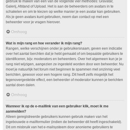
gebruik te maken van één van de volgende vier methodes: Gravatar,
Galerij, Afstand of Upload. Het is aan de beheerders om avatars in te
schakelen en om te kiezen op welke manier je een avatar kan gebruiken.
Als je geen avatars kunt gebruiken, neem dan contact op met een
beheerder voor je vragen hierover.
Omhoog
Wat is mijn rang en hoe verander ik mijn rang?
Rangen, welke verschijnen onder je gebruikersnaam, geven een indicatie
over het aantal berchten dat je hebt gemaakt of om bepaalde gebruikers te
identificeren, bijv. moderators en beheerders. Over het algemeen kun je je
rang niet wijzigen, aangezien ze ingesteld worden door een beheerder. Nu
moet je natuurlijk het forum niet beginnen te spammen met onzinnig veel
berichten, gewoon voor een hogere rang. Dit heeft zelfs mogelijk het
tegenovergestelde effect, een beheerder of moderator kunnen je berichten
aantal doen dalen.
Omhoog
Wanneer ik op de e-maillink van een gebruiker klik, moet ik me
aanmelden?
Alleen geregistreerde gebruikers kunnen gebruik maken van het
ingebouwde e-mailformulier (indien de beheerder dit heeft ingeschakeld).
Dit om misbruik van het e-mailsysteem door anonieme gebruikers te