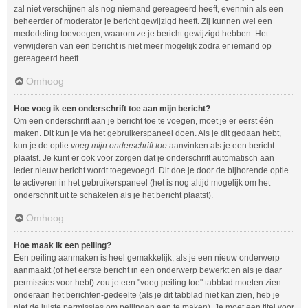
zal niet verschijnen als nog niemand gereageerd heeft, evenmin als een
beheerder of moderator je bericht gewijzigd heeft. Zij kunnen wel een
mededeling toevoegen, waarom ze je bericht gewijzigd hebben. Het
verwijderen van een bericht is niet meer mogelijk zodra er iemand op
gereageerd heeft.
Omhoog
Hoe voeg ik een onderschrift toe aan mijn bericht?
Om een onderschrift aan je bericht toe te voegen, moet je er eerst één
maken. Dit kun je via het gebruikerspaneel doen. Als je dit gedaan hebt,
kun je de optie
voeg mijn onderschrift toe
aanvinken als je een bericht
plaatst. Je kunt er ook voor zorgen dat je onderschrift automatisch aan
ieder nieuw bericht wordt toegevoegd. Dit doe je door de bijhorende optie
te activeren in het gebruikerspaneel (het is nog altijd mogelijk om het
onderschrift uit te schakelen als je het bericht plaatst).
Omhoog
Hoe maak ik een peiling?
Een peiling aanmaken is heel gemakkelijk, als je een nieuw onderwerp
aanmaakt (of het eerste bericht in een onderwerp bewerkt en als je daar
permissies voor hebt) zou je een "voeg peiling toe" tabblad moeten zien
onderaan het berichten-gedeelte (als je dit tabblad niet kan zien, heb je
niet de juiste permissies om peilingen aan te maken). Je moet een titel voor