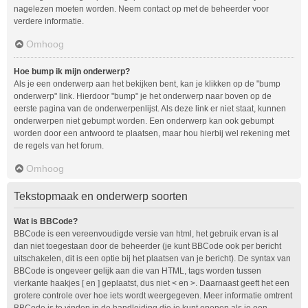
nagelezen moeten worden. Neem contact op met de beheerder voor
verdere informatie.
Omhoog
Hoe bump ik mijn onderwerp?
Als je een onderwerp aan het bekijken bent, kan je klikken op de "bump
onderwerp" link. Hierdoor "bump" je het onderwerp naar boven op de
eerste pagina van de onderwerpenlijst. Als deze link er niet staat, kunnen
onderwerpen niet gebumpt worden. Een onderwerp kan ook gebumpt
worden door een antwoord te plaatsen, maar hou hierbij wel rekening met
de regels van het forum.
Omhoog
Tekstopmaak en onderwerp soorten
Wat is BBCode?
BBCode is een vereenvoudigde versie van html, het gebruik ervan is al
dan niet toegestaan door de beheerder (je kunt BBCode ook per bericht
uitschakelen, dit is een optie bij het plaatsen van je bericht). De syntax van
BBCode is ongeveer gelijk aan die van HTML, tags worden tussen
vierkante haakjes [ en ] geplaatst, dus niet < en >. Daarnaast geeft het een
grotere controle over hoe iets wordt weergegeven. Meer informatie omtrent
BBCode is te vinden in de handleiding die je kunt openen als je een