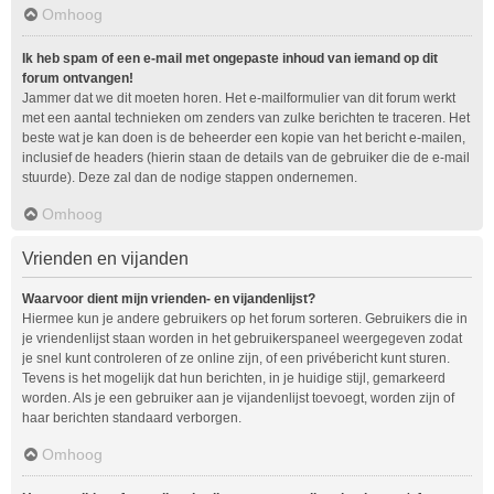
Omhoog
Ik heb spam of een e-mail met ongepaste inhoud van iemand op dit
forum ontvangen!
Jammer dat we dit moeten horen. Het e-mailformulier van dit forum werkt
met een aantal technieken om zenders van zulke berichten te traceren. Het
beste wat je kan doen is de beheerder een kopie van het bericht e-mailen,
inclusief de headers (hierin staan de details van de gebruiker die de e-mail
stuurde). Deze zal dan de nodige stappen ondernemen.
Omhoog
Vrienden en vijanden
Waarvoor dient mijn vrienden- en vijandenlijst?
Hiermee kun je andere gebruikers op het forum sorteren. Gebruikers die in
je vriendenlijst staan worden in het gebruikerspaneel weergegeven zodat
je snel kunt controleren of ze online zijn, of een privébericht kunt sturen.
Tevens is het mogelijk dat hun berichten, in je huidige stijl, gemarkeerd
worden. Als je een gebruiker aan je vijandenlijst toevoegt, worden zijn of
haar berichten standaard verborgen.
Omhoog