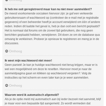
Ik heb me ooit geregistreerd maar kan nu niet meer aanmelden!?
De meest voorkomende oorzaken hiervoor zijn: je gaf een verkeerde
gebruikersnaam of wachtwoord op (controleer de e-mail met je registratie
gegevens) of een beheerder heeft je account verwijderd om één of andere
reden. Indien dit laatste het geval is, heb je dan ooit een bericht geplaatst?
Het is normaal dat forums om de zoveel tijd gebruikers, die nog geen
berichten geplaatst hebben, verwijderen. Dit doen ze om de database qua
omvang te verkleinen. Probeer je opnieuw te registreren en meng je in de
discussies.
Omhoog
Ik weet mijn wachtwoord niet meer!
Geen paniek! Je kan je huidige wachtwoord niet terug krijgen, maar er is
wel een mogelijkheid om deze te resetten. Hiervoor moet je naar de
aanmeldpagina gaan en klikken op
wachtwoord vergeten?
. Volg de
instructies op het scherm en even later kan je je weer aanmelden.
Omhoog
Waarom word ik automatisch afgemeld?
Als je de optie
meld mij automatisch aan bij ieder bezoek
niet aanvinkt, blijf
je maar voor een bepaalde tijd aangemeld. Zo wordt vermeden dat