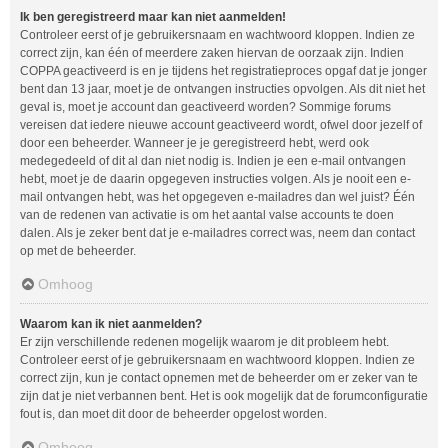
Ik ben geregistreerd maar kan niet aanmelden!
Controleer eerst of je gebruikersnaam en wachtwoord kloppen. Indien ze
correct zijn, kan één of meerdere zaken hiervan de oorzaak zijn. Indien
COPPA geactiveerd is en je tijdens het registratieproces opgaf dat je jonger
bent dan 13 jaar, moet je de ontvangen instructies opvolgen. Als dit niet het
geval is, moet je account dan geactiveerd worden? Sommige forums
vereisen dat iedere nieuwe account geactiveerd wordt, ofwel door jezelf of
door een beheerder. Wanneer je je geregistreerd hebt, werd ook
medegedeeld of dit al dan niet nodig is. Indien je een e-mail ontvangen
hebt, moet je de daarin opgegeven instructies volgen. Als je nooit een e-
mail ontvangen hebt, was het opgegeven e-mailadres dan wel juist? Één
van de redenen van activatie is om het aantal valse accounts te doen
dalen. Als je zeker bent dat je e-mailadres correct was, neem dan contact
op met de beheerder.
Omhoog
Waarom kan ik niet aanmelden?
Er zijn verschillende redenen mogelijk waarom je dit probleem hebt.
Controleer eerst of je gebruikersnaam en wachtwoord kloppen. Indien ze
correct zijn, kun je contact opnemen met de beheerder om er zeker van te
zijn dat je niet verbannen bent. Het is ook mogelijk dat de forumconfiguratie
fout is, dan moet dit door de beheerder opgelost worden.
Omhoog