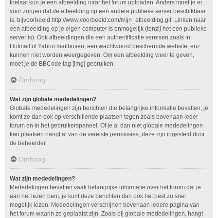
toelaat kun je een afbeelding naar het forum uploaden. Anders moet je er
voor zorgen dat de afbeelding op een andere publieke server beschikbaar
is, bijvoorbeeld http://www.voorbeeld.com/mijn_afbeelding.gif. Linken naar
een afbeelding op je eigen computer is onmogelijk (tenzij het een publieke
server is). Ook afbeeldingen die een authentificatie vereisen zoals in:
Hotmail of Yahoo mailboxen, een wachtwoord beschermde website, enz.
kunnen niet worden weergegeven. Om een afbeelding weer te geven,
moet je de BBCode tag [img] gebruiken.
Omhoog
Wat zijn globale mededelingen?
Globale mededelingen zijn berichten die belangrijke informatie bevatten, je
komt ze dan ook op verschillende plaatsen tegen zoals bovenaan ieder
forum en in het gebruikerspaneel. Of je al dan niet globale mededelingen
kan plaatsen hangt af van de vereiste permissies, deze zijn ingesteld door
de beheerder.
Omhoog
Wat zijn mededelingen?
Mededelingen bevatten vaak belangrijke informatie over het forum dat je
aan het lezen bent, je kunt deze berichten dan ook het best zo snel
mogelijk lezen. Mededelingen verschijnen bovenaan iedere pagina van
het forum waarin ze geplaatst zijn. Zoals bij globale mededelingen, hangt