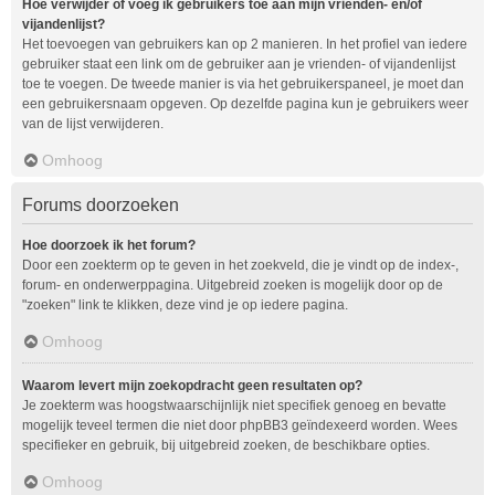
Hoe verwijder of voeg ik gebruikers toe aan mijn vrienden- en/of
vijandenlijst?
Het toevoegen van gebruikers kan op 2 manieren. In het profiel van iedere
gebruiker staat een link om de gebruiker aan je vrienden- of vijandenlijst
toe te voegen. De tweede manier is via het gebruikerspaneel, je moet dan
een gebruikersnaam opgeven. Op dezelfde pagina kun je gebruikers weer
van de lijst verwijderen.
Omhoog
Forums doorzoeken
Hoe doorzoek ik het forum?
Door een zoekterm op te geven in het zoekveld, die je vindt op de index-,
forum- en onderwerppagina. Uitgebreid zoeken is mogelijk door op de
"zoeken" link te klikken, deze vind je op iedere pagina.
Omhoog
Waarom levert mijn zoekopdracht geen resultaten op?
Je zoekterm was hoogstwaarschijnlijk niet specifiek genoeg en bevatte
mogelijk teveel termen die niet door phpBB3 geïndexeerd worden. Wees
specifieker en gebruik, bij uitgebreid zoeken, de beschikbare opties.
Omhoog