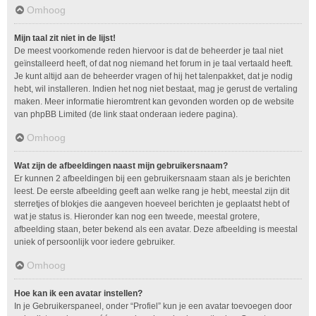
Omhoog
Mijn taal zit niet in de lijst!
De meest voorkomende reden hiervoor is dat de beheerder je taal niet
geïnstalleerd heeft, of dat nog niemand het forum in je taal vertaald heeft.
Je kunt altijd aan de beheerder vragen of hij het talenpakket, dat je nodig
hebt, wil installeren. Indien het nog niet bestaat, mag je gerust de vertaling
maken. Meer informatie hieromtrent kan gevonden worden op de website
van phpBB Limited (de link staat onderaan iedere pagina).
Omhoog
Wat zijn de afbeeldingen naast mijn gebruikersnaam?
Er kunnen 2 afbeeldingen bij een gebruikersnaam staan als je berichten
leest. De eerste afbeelding geeft aan welke rang je hebt, meestal zijn dit
sterretjes of blokjes die aangeven hoeveel berichten je geplaatst hebt of
wat je status is. Hieronder kan nog een tweede, meestal grotere,
afbeelding staan, beter bekend als een avatar. Deze afbeelding is meestal
uniek of persoonlijk voor iedere gebruiker.
Omhoog
Hoe kan ik een avatar instellen?
In je Gebruikerspaneel, onder “Profiel” kun je een avatar toevoegen door