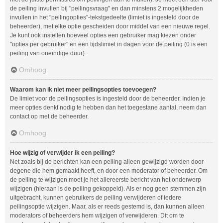
de peiling invullen bij "peilingsvraag" en dan minstens 2 mogelijkheden
invullen in het "peilingopties"-tekstgedeelte (limiet is ingesteld door de
beheerder), met elke optie gescheiden door middel van een nieuwe regel.
Je kunt ook instellen hoeveel opties een gebruiker mag kiezen onder
"opties per gebruiker" en een tijdslimiet in dagen voor de peiling (0 is een
peiling van oneindige duur).
Omhoog
Waarom kan ik niet meer peilingsopties toevoegen?
De limiet voor de peilingsopties is ingesteld door de beheerder. Indien je
meer opties denkt nodig te hebben dan het toegestane aantal, neem dan
contact op met de beheerder.
Omhoog
Hoe wijzig of verwijder ik een peiling?
Net zoals bij de berichten kan een peiling alleen gewijzigd worden door
degene die hem gemaakt heeft, en door een moderator of beheerder. Om
de peiling te wijzigen moet je het allereerste bericht van het onderwerp
wijzigen (hieraan is de peiling gekoppeld). Als er nog geen stemmen zijn
uitgebracht, kunnen gebruikers de peiling verwijderen of iedere
peilingsoptie wijzigen. Maar, als er reeds gestemd is, dan kunnen alleen
moderators of beheerders hem wijzigen of verwijderen. Dit om te