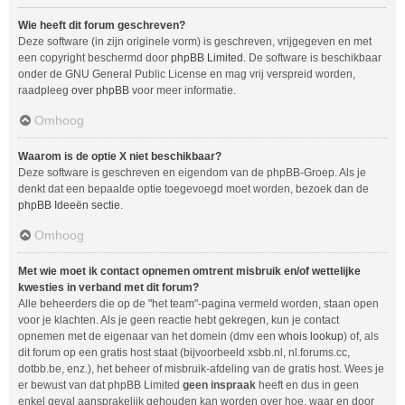
Wie heeft dit forum geschreven?
Deze software (in zijn originele vorm) is geschreven, vrijgegeven en met
een copyright beschermd door
phpBB Limited
. De software is beschikbaar
onder de GNU General Public License en mag vrij verspreid worden,
raadpleeg
over phpBB
voor meer informatie.
Omhoog
Waarom is de optie X niet beschikbaar?
Deze software is geschreven en eigendom van de phpBB-Groep. Als je
denkt dat een bepaalde optie toegevoegd moet worden, bezoek dan de
phpBB Ideeën sectie
.
Omhoog
Met wie moet ik contact opnemen omtrent misbruik en/of wettelijke
kwesties in verband met dit forum?
Alle beheerders die op de "het team"-pagina vermeld worden, staan open
voor je klachten. Als je geen reactie hebt gekregen, kun je contact
opnemen met de eigenaar van het domein (dmv een
whois lookup
) of, als
dit forum op een gratis host staat (bijvoorbeeld xsbb.nl, nl.forums.cc,
dotbb.be, enz.), het beheer of misbruik-afdeling van de gratis host. Wees je
er bewust van dat phpBB Limited
geen inspraak
heeft en dus in geen
enkel geval aansprakelijk gehouden kan worden over hoe, waar en door