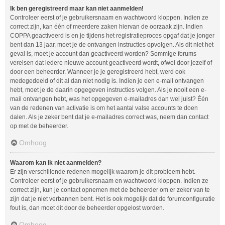
Ik ben geregistreerd maar kan niet aanmelden!
Controleer eerst of je gebruikersnaam en wachtwoord kloppen. Indien ze
correct zijn, kan één of meerdere zaken hiervan de oorzaak zijn. Indien
COPPA geactiveerd is en je tijdens het registratieproces opgaf dat je jonger
bent dan 13 jaar, moet je de ontvangen instructies opvolgen. Als dit niet het
geval is, moet je account dan geactiveerd worden? Sommige forums
vereisen dat iedere nieuwe account geactiveerd wordt, ofwel door jezelf of
door een beheerder. Wanneer je je geregistreerd hebt, werd ook
medegedeeld of dit al dan niet nodig is. Indien je een e-mail ontvangen
hebt, moet je de daarin opgegeven instructies volgen. Als je nooit een e-
mail ontvangen hebt, was het opgegeven e-mailadres dan wel juist? Één
van de redenen van activatie is om het aantal valse accounts te doen
dalen. Als je zeker bent dat je e-mailadres correct was, neem dan contact
op met de beheerder.
Omhoog
Waarom kan ik niet aanmelden?
Er zijn verschillende redenen mogelijk waarom je dit probleem hebt.
Controleer eerst of je gebruikersnaam en wachtwoord kloppen. Indien ze
correct zijn, kun je contact opnemen met de beheerder om er zeker van te
zijn dat je niet verbannen bent. Het is ook mogelijk dat de forumconfiguratie
fout is, dan moet dit door de beheerder opgelost worden.
Omhoog