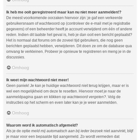
Ik heb me ooit geregistreerd maar kan nu niet meer aanmelden!?
De meest voorkomende oorzaken hiervoor zijn: je gaf een verkeerde
gebruikersnaam of wachtwoord op (controleer de e-mail met je registratie
gegevens) of een beheerder heeft je account verwijderd om één of andere
reden. Indien dit laatste het geval is, heb je dan ooit een bericht geplaatst?
Het is normaal dat forums om de zoveel tijd gebruikers, die nog geen
berichten geplaatst hebben, verwijderen. Dit doen ze om de database qua
omvang te verkleinen. Probeer je opnieuw te registreren en meng je in de
discussies.
Omhoog
Ik weet mijn wachtwoord niet meer!
Geen paniek! Je kan je huidige wachtwoord niet terug krijgen, maar er is
wel een mogelijkheid om deze te resetten. Hiervoor moet je naar de
aanmeldpagina gaan en klikken op
wachtwoord vergeten?
. Volg de
instructies op het scherm en even later kan je je weer aanmelden.
Omhoog
Waarom word ik automatisch afgemeld?
Als je de optie
meld mij automatisch aan bij ieder bezoek
niet aanvinkt, blijf
je maar voor een bepaalde tijd aangemeld. Zo wordt vermeden dat