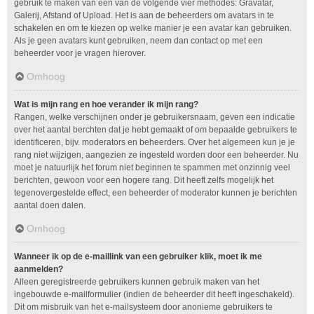
gebruik te maken van één van de volgende vier methodes: Gravatar,
Galerij, Afstand of Upload. Het is aan de beheerders om avatars in te
schakelen en om te kiezen op welke manier je een avatar kan gebruiken.
Als je geen avatars kunt gebruiken, neem dan contact op met een
beheerder voor je vragen hierover.
Omhoog
Wat is mijn rang en hoe verander ik mijn rang?
Rangen, welke verschijnen onder je gebruikersnaam, geven een indicatie
over het aantal berchten dat je hebt gemaakt of om bepaalde gebruikers te
identificeren, bijv. moderators en beheerders. Over het algemeen kun je je
rang niet wijzigen, aangezien ze ingesteld worden door een beheerder. Nu
moet je natuurlijk het forum niet beginnen te spammen met onzinnig veel
berichten, gewoon voor een hogere rang. Dit heeft zelfs mogelijk het
tegenovergestelde effect, een beheerder of moderator kunnen je berichten
aantal doen dalen.
Omhoog
Wanneer ik op de e-maillink van een gebruiker klik, moet ik me
aanmelden?
Alleen geregistreerde gebruikers kunnen gebruik maken van het
ingebouwde e-mailformulier (indien de beheerder dit heeft ingeschakeld).
Dit om misbruik van het e-mailsysteem door anonieme gebruikers te