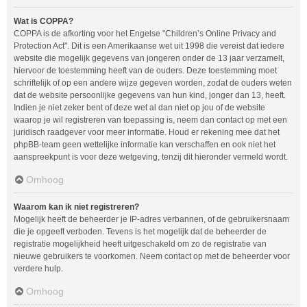
Wat is COPPA?
COPPA is de afkorting voor het Engelse "Children’s Online Privacy and
Protection Act". Dit is een Amerikaanse wet uit 1998 die vereist dat iedere
website die mogelijk gegevens van jongeren onder de 13 jaar verzamelt,
hiervoor de toestemming heeft van de ouders. Deze toestemming moet
schriftelijk of op een andere wijze gegeven worden, zodat de ouders weten
dat de website persoonlijke gegevens van hun kind, jonger dan 13, heeft.
Indien je niet zeker bent of deze wet al dan niet op jou of de website
waarop je wil registreren van toepassing is, neem dan contact op met een
juridisch raadgever voor meer informatie. Houd er rekening mee dat het
phpBB-team geen wettelijke informatie kan verschaffen en ook niet het
aanspreekpunt is voor deze wetgeving, tenzij dit hieronder vermeld wordt.
Omhoog
Waarom kan ik niet registreren?
Mogelijk heeft de beheerder je IP-adres verbannen, of de gebruikersnaam
die je opgeeft verboden. Tevens is het mogelijk dat de beheerder de
registratie mogelijkheid heeft uitgeschakeld om zo de registratie van
nieuwe gebruikers te voorkomen. Neem contact op met de beheerder voor
verdere hulp.
Omhoog