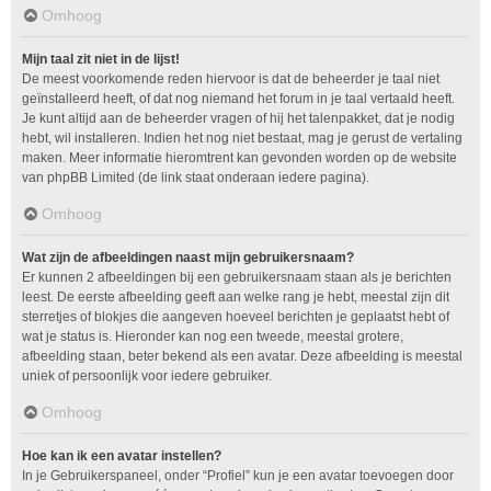
Omhoog
Mijn taal zit niet in de lijst!
De meest voorkomende reden hiervoor is dat de beheerder je taal niet
geïnstalleerd heeft, of dat nog niemand het forum in je taal vertaald heeft.
Je kunt altijd aan de beheerder vragen of hij het talenpakket, dat je nodig
hebt, wil installeren. Indien het nog niet bestaat, mag je gerust de vertaling
maken. Meer informatie hieromtrent kan gevonden worden op de website
van phpBB Limited (de link staat onderaan iedere pagina).
Omhoog
Wat zijn de afbeeldingen naast mijn gebruikersnaam?
Er kunnen 2 afbeeldingen bij een gebruikersnaam staan als je berichten
leest. De eerste afbeelding geeft aan welke rang je hebt, meestal zijn dit
sterretjes of blokjes die aangeven hoeveel berichten je geplaatst hebt of
wat je status is. Hieronder kan nog een tweede, meestal grotere,
afbeelding staan, beter bekend als een avatar. Deze afbeelding is meestal
uniek of persoonlijk voor iedere gebruiker.
Omhoog
Hoe kan ik een avatar instellen?
In je Gebruikerspaneel, onder “Profiel” kun je een avatar toevoegen door