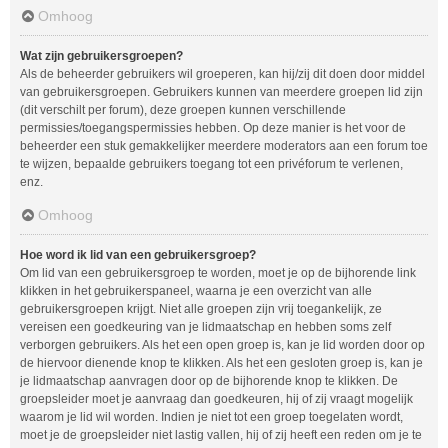
Omhoog
Wat zijn gebruikersgroepen?
Als de beheerder gebruikers wil groeperen, kan hij/zij dit doen door middel
van gebruikersgroepen. Gebruikers kunnen van meerdere groepen lid zijn
(dit verschilt per forum), deze groepen kunnen verschillende
permissies/toegangspermissies hebben. Op deze manier is het voor de
beheerder een stuk gemakkelijker meerdere moderators aan een forum toe
te wijzen, bepaalde gebruikers toegang tot een privéforum te verlenen,
enz.
Omhoog
Hoe word ik lid van een gebruikersgroep?
Om lid van een gebruikersgroep te worden, moet je op de bijhorende link
klikken in het gebruikerspaneel, waarna je een overzicht van alle
gebruikersgroepen krijgt. Niet alle groepen zijn vrij toegankelijk, ze
vereisen een goedkeuring van je lidmaatschap en hebben soms zelf
verborgen gebruikers. Als het een open groep is, kan je lid worden door op
de hiervoor dienende knop te klikken. Als het een gesloten groep is, kan je
je lidmaatschap aanvragen door op de bijhorende knop te klikken. De
groepsleider moet je aanvraag dan goedkeuren, hij of zij vraagt mogelijk
waarom je lid wil worden. Indien je niet tot een groep toegelaten wordt,
moet je de groepsleider niet lastig vallen, hij of zij heeft een reden om je te