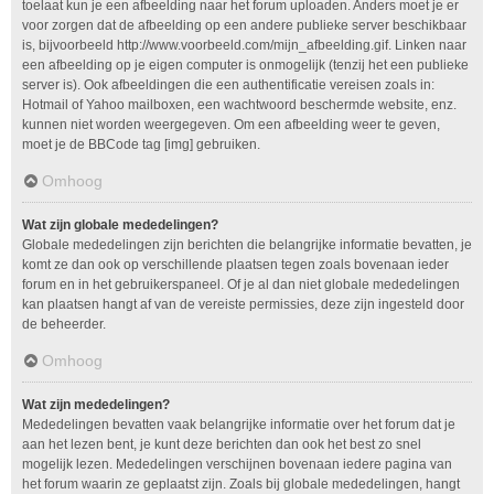
toelaat kun je een afbeelding naar het forum uploaden. Anders moet je er
voor zorgen dat de afbeelding op een andere publieke server beschikbaar
is, bijvoorbeeld http://www.voorbeeld.com/mijn_afbeelding.gif. Linken naar
een afbeelding op je eigen computer is onmogelijk (tenzij het een publieke
server is). Ook afbeeldingen die een authentificatie vereisen zoals in:
Hotmail of Yahoo mailboxen, een wachtwoord beschermde website, enz.
kunnen niet worden weergegeven. Om een afbeelding weer te geven,
moet je de BBCode tag [img] gebruiken.
Omhoog
Wat zijn globale mededelingen?
Globale mededelingen zijn berichten die belangrijke informatie bevatten, je
komt ze dan ook op verschillende plaatsen tegen zoals bovenaan ieder
forum en in het gebruikerspaneel. Of je al dan niet globale mededelingen
kan plaatsen hangt af van de vereiste permissies, deze zijn ingesteld door
de beheerder.
Omhoog
Wat zijn mededelingen?
Mededelingen bevatten vaak belangrijke informatie over het forum dat je
aan het lezen bent, je kunt deze berichten dan ook het best zo snel
mogelijk lezen. Mededelingen verschijnen bovenaan iedere pagina van
het forum waarin ze geplaatst zijn. Zoals bij globale mededelingen, hangt