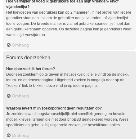
Hoe verwijder of voeg ik gebruikers toe aan mijn vrienden- en/of
vijandenlijst?
Het toevoegen van gebruikers kan op 2 manieren. In het profiel van iedere
gebruiker staat een link om de gebruiker aan je vrienden- of vijandenlijst
toe te voegen. De tweede manier is via het gebruikerspaneel, je moet dan
een gebruikersnaam opgeven. Op dezelfde pagina kun je gebruikers weer
van de lijst verwijderen.
Omhoog
Forums doorzoeken
Hoe doorzoek ik het forum?
Door een zoekterm op te geven in het zoekveld, die je vindt op de index-,
forum- en onderwerppagina. Uitgebreid zoeken is mogelijk door op de
"zoeken" link te klikken, deze vind je op iedere pagina.
Omhoog
Waarom levert mijn zoekopdracht geen resultaten op?
Je zoekterm was hoogstwaarschijnlijk niet specifiek genoeg en bevatte
mogelijk teveel termen die niet door phpBB3 geïndexeerd worden. Wees
specifieker en gebruik, bij uitgebreid zoeken, de beschikbare opties.
Omhoog