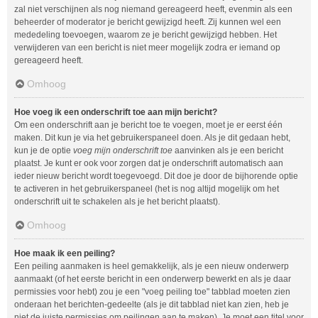
zal niet verschijnen als nog niemand gereageerd heeft, evenmin als een
beheerder of moderator je bericht gewijzigd heeft. Zij kunnen wel een
mededeling toevoegen, waarom ze je bericht gewijzigd hebben. Het
verwijderen van een bericht is niet meer mogelijk zodra er iemand op
gereageerd heeft.
Omhoog
Hoe voeg ik een onderschrift toe aan mijn bericht?
Om een onderschrift aan je bericht toe te voegen, moet je er eerst één
maken. Dit kun je via het gebruikerspaneel doen. Als je dit gedaan hebt,
kun je de optie
voeg mijn onderschrift toe
aanvinken als je een bericht
plaatst. Je kunt er ook voor zorgen dat je onderschrift automatisch aan
ieder nieuw bericht wordt toegevoegd. Dit doe je door de bijhorende optie
te activeren in het gebruikerspaneel (het is nog altijd mogelijk om het
onderschrift uit te schakelen als je het bericht plaatst).
Omhoog
Hoe maak ik een peiling?
Een peiling aanmaken is heel gemakkelijk, als je een nieuw onderwerp
aanmaakt (of het eerste bericht in een onderwerp bewerkt en als je daar
permissies voor hebt) zou je een "voeg peiling toe" tabblad moeten zien
onderaan het berichten-gedeelte (als je dit tabblad niet kan zien, heb je
niet de juiste permissies om peilingen aan te maken). Je moet een titel voor