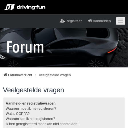
Registreer
Aanmelden
Forumoverzicht
Veelgestelde vragen
Veelgestelde vragen
Aanmeld- en registratievragen
Waarom moet ik me registreren?
Wat is COPPA?
Waarom kan ik niet registreren?
Ik ben geregistreerd maar kan niet aanmelden!