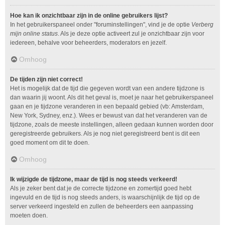
Hoe kan ik onzichtbaar zijn in de online gebruikers lijst?
In het gebruikerspaneel onder "foruminstellingen", vind je de optie
Verberg
mijn online status
. Als je deze optie activeert zul je onzichtbaar zijn voor
iedereen, behalve voor beheerders, moderators en jezelf.
Omhoog
De tijden zijn niet correct!
Het is mogelijk dat de tijd die gegeven wordt van een andere tijdzone is
dan waarin jij woont. Als dit het geval is, moet je naar het gebruikerspaneel
gaan en je tijdzone veranderen in een bepaald gebied (vb: Amsterdam,
New York, Sydney, enz.). Wees er bewust van dat het veranderen van de
tijdzone, zoals de meeste instellingen, alleen gedaan kunnen worden door
geregistreerde gebruikers. Als je nog niet geregistreerd bent is dit een
goed moment om dit te doen.
Omhoog
Ik wijzigde de tijdzone, maar de tijd is nog steeds verkeerd!
Als je zeker bent dat je de correcte tijdzone en zomertijd goed hebt
ingevuld en de tijd is nog steeds anders, is waarschijnlijk de tijd op de
server verkeerd ingesteld en zullen de beheerders een aanpassing
moeten doen.