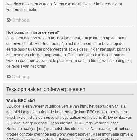
nagelezen moeten worden. Neem contact op met de beheerder voor
verdere informatie.
Omhoog
Hoe bump ik mijn onderwerp?
Als je een onderwerp aan het bekijken bent, kan je klikken op de "bump
onderwerp" link. Hierdoor "bump" je het onderwerp naar boven op de
eerste pagina van de onderwerpenlijst. Als deze link er niet staat, kunnen
onderwerpen niet gebumpt worden. Een onderwerp kan ook gebumpt
worden door een antwoord te plaatsen, maar hou hierbij wel rekening met
de regels van het forum.
Omhoog
Tekstopmaak en onderwerp soorten
Wat is BBCode?
BBCode is een vereenvoudigde versie van html, het gebruik ervan is al
dan niet toegestaan door de beheerder (je kunt BBCode ook per bericht
uitschakelen, dit is een optie bij het plaatsen van je bericht). De syntax van
BBCode is ongeveer gelijk aan die van HTML, tags worden tussen
vierkante haakjes [ en ] geplaatst, dus niet < en >. Daarnaast geeft het een
grotere controle over hoe iets wordt weergegeven. Meer informatie omtrent
BBCode is te vinden in de handleiding die je kunt openen als je een