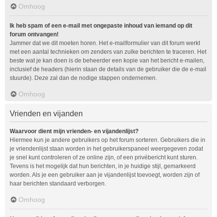
Omhoog
Ik heb spam of een e-mail met ongepaste inhoud van iemand op dit
forum ontvangen!
Jammer dat we dit moeten horen. Het e-mailformulier van dit forum werkt
met een aantal technieken om zenders van zulke berichten te traceren. Het
beste wat je kan doen is de beheerder een kopie van het bericht e-mailen,
inclusief de headers (hierin staan de details van de gebruiker die de e-mail
stuurde). Deze zal dan de nodige stappen ondernemen.
Omhoog
Vrienden en vijanden
Waarvoor dient mijn vrienden- en vijandenlijst?
Hiermee kun je andere gebruikers op het forum sorteren. Gebruikers die in
je vriendenlijst staan worden in het gebruikerspaneel weergegeven zodat
je snel kunt controleren of ze online zijn, of een privébericht kunt sturen.
Tevens is het mogelijk dat hun berichten, in je huidige stijl, gemarkeerd
worden. Als je een gebruiker aan je vijandenlijst toevoegt, worden zijn of
haar berichten standaard verborgen.
Omhoog