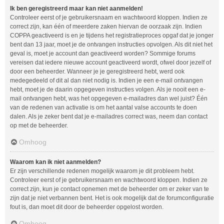
Ik ben geregistreerd maar kan niet aanmelden!
Controleer eerst of je gebruikersnaam en wachtwoord kloppen. Indien ze
correct zijn, kan één of meerdere zaken hiervan de oorzaak zijn. Indien
COPPA geactiveerd is en je tijdens het registratieproces opgaf dat je jonger
bent dan 13 jaar, moet je de ontvangen instructies opvolgen. Als dit niet het
geval is, moet je account dan geactiveerd worden? Sommige forums
vereisen dat iedere nieuwe account geactiveerd wordt, ofwel door jezelf of
door een beheerder. Wanneer je je geregistreerd hebt, werd ook
medegedeeld of dit al dan niet nodig is. Indien je een e-mail ontvangen
hebt, moet je de daarin opgegeven instructies volgen. Als je nooit een e-
mail ontvangen hebt, was het opgegeven e-mailadres dan wel juist? Één
van de redenen van activatie is om het aantal valse accounts te doen
dalen. Als je zeker bent dat je e-mailadres correct was, neem dan contact
op met de beheerder.
Omhoog
Waarom kan ik niet aanmelden?
Er zijn verschillende redenen mogelijk waarom je dit probleem hebt.
Controleer eerst of je gebruikersnaam en wachtwoord kloppen. Indien ze
correct zijn, kun je contact opnemen met de beheerder om er zeker van te
zijn dat je niet verbannen bent. Het is ook mogelijk dat de forumconfiguratie
fout is, dan moet dit door de beheerder opgelost worden.
Omhoog