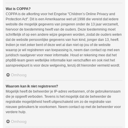
Wat is COPPA?
COPPA is de afkorting voor het Engelse "Children’s Online Privacy and
Protection Act". Dit is een Amerikaanse wet uit 1998 die vereist dat iedere
website die mogelijk gegevens van jongeren onder de 13 jaar verzamelt,
hiervoor de toestemming heeft van de ouders. Deze toestemming moet
schriftelijk of op een andere wijze gegeven worden, zodat de ouders weten
dat de website persoonlijke gegevens van hun kind, jonger dan 13, heeft.
Indien je niet zeker bent of deze wet al dan niet op jou of de website
waarop je wil registreren van toepassing is, neem dan contact op met een
juridisch raadgever voor meer informatie. Houd er rekening mee dat het
phpBB-team geen wettelijke informatie kan verschaffen en ook niet het
aanspreekpunt is voor deze wetgeving, tenzij dit hieronder vermeld wordt.
Omhoog
Waarom kan ik niet registreren?
Mogelijk heeft de beheerder je IP-adres verbannen, of de gebruikersnaam
die je opgeeft verboden. Tevens is het mogelijk dat de beheerder de
registratie mogelijkheid heeft uitgeschakeld om zo de registratie van
nieuwe gebruikers te voorkomen. Neem contact op met de beheerder voor
verdere hulp.
Omhoog