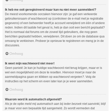
Ik heb me ooit geregistreerd maar kan nu niet meer aanmelden!?
De meest voorkomende oorzaken hiervoor zijn: je gaf een verkeerde
gebruikersnaam of wachtwoord op (controleer de e-mail met je registratie
gegevens) of een beheerder heeft je account verwijderd om één of andere
reden. Indien dit laatste het geval is, heb je dan ooit een bericht geplaatst?
Het is normaal dat forums om de zoveel tijd gebruikers, die nog geen
berichten geplaatst hebben, verwijderen. Dit doen ze om de database qua
omvang te verkleinen. Probeer je opnieuw te registreren en meng je in de
discussies.
Omhoog
Ik weet mijn wachtwoord niet meer!
Geen paniek! Je kan je huidige wachtwoord niet terug krijgen, maar er is
wel een mogelijkheid om deze te resetten. Hiervoor moet je naar de
aanmeldpagina gaan en klikken op
wachtwoord vergeten?
. Volg de
instructies op het scherm en even later kan je je weer aanmelden.
Omhoog
Waarom word ik automatisch afgemeld?
Als je de optie
meld mij automatisch aan bij ieder bezoek
niet aanvinkt, blijf
je maar voor een bepaalde tijd aangemeld. Zo wordt vermeden dat