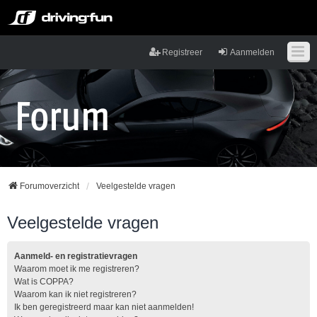
Registreer
Aanmelden
Forumoverzicht
Veelgestelde vragen
Veelgestelde vragen
Aanmeld- en registratievragen
Waarom moet ik me registreren?
Wat is COPPA?
Waarom kan ik niet registreren?
Ik ben geregistreerd maar kan niet aanmelden!