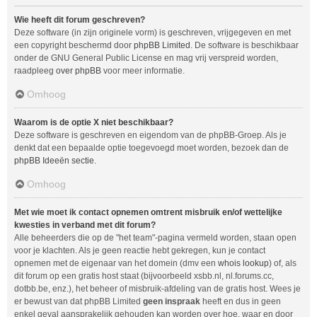
Wie heeft dit forum geschreven?
Deze software (in zijn originele vorm) is geschreven, vrijgegeven en met
een copyright beschermd door
phpBB Limited
. De software is beschikbaar
onder de GNU General Public License en mag vrij verspreid worden,
raadpleeg
over phpBB
voor meer informatie.
Omhoog
Waarom is de optie X niet beschikbaar?
Deze software is geschreven en eigendom van de phpBB-Groep. Als je
denkt dat een bepaalde optie toegevoegd moet worden, bezoek dan de
phpBB Ideeën sectie
.
Omhoog
Met wie moet ik contact opnemen omtrent misbruik en/of wettelijke
kwesties in verband met dit forum?
Alle beheerders die op de "het team"-pagina vermeld worden, staan open
voor je klachten. Als je geen reactie hebt gekregen, kun je contact
opnemen met de eigenaar van het domein (dmv een
whois lookup
) of, als
dit forum op een gratis host staat (bijvoorbeeld xsbb.nl, nl.forums.cc,
dotbb.be, enz.), het beheer of misbruik-afdeling van de gratis host. Wees je
er bewust van dat phpBB Limited
geen inspraak
heeft en dus in geen
enkel geval aansprakelijk gehouden kan worden over hoe, waar en door