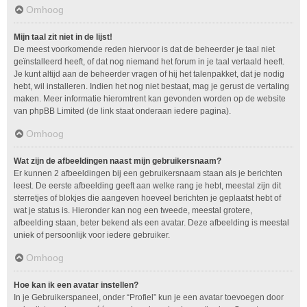
Omhoog
Mijn taal zit niet in de lijst!
De meest voorkomende reden hiervoor is dat de beheerder je taal niet
geïnstalleerd heeft, of dat nog niemand het forum in je taal vertaald heeft.
Je kunt altijd aan de beheerder vragen of hij het talenpakket, dat je nodig
hebt, wil installeren. Indien het nog niet bestaat, mag je gerust de vertaling
maken. Meer informatie hieromtrent kan gevonden worden op de website
van phpBB Limited (de link staat onderaan iedere pagina).
Omhoog
Wat zijn de afbeeldingen naast mijn gebruikersnaam?
Er kunnen 2 afbeeldingen bij een gebruikersnaam staan als je berichten
leest. De eerste afbeelding geeft aan welke rang je hebt, meestal zijn dit
sterretjes of blokjes die aangeven hoeveel berichten je geplaatst hebt of
wat je status is. Hieronder kan nog een tweede, meestal grotere,
afbeelding staan, beter bekend als een avatar. Deze afbeelding is meestal
uniek of persoonlijk voor iedere gebruiker.
Omhoog
Hoe kan ik een avatar instellen?
In je Gebruikerspaneel, onder “Profiel” kun je een avatar toevoegen door