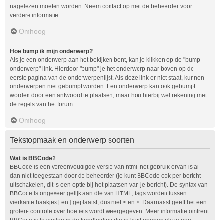
nagelezen moeten worden. Neem contact op met de beheerder voor
verdere informatie.
Omhoog
Hoe bump ik mijn onderwerp?
Als je een onderwerp aan het bekijken bent, kan je klikken op de "bump
onderwerp" link. Hierdoor "bump" je het onderwerp naar boven op de
eerste pagina van de onderwerpenlijst. Als deze link er niet staat, kunnen
onderwerpen niet gebumpt worden. Een onderwerp kan ook gebumpt
worden door een antwoord te plaatsen, maar hou hierbij wel rekening met
de regels van het forum.
Omhoog
Tekstopmaak en onderwerp soorten
Wat is BBCode?
BBCode is een vereenvoudigde versie van html, het gebruik ervan is al
dan niet toegestaan door de beheerder (je kunt BBCode ook per bericht
uitschakelen, dit is een optie bij het plaatsen van je bericht). De syntax van
BBCode is ongeveer gelijk aan die van HTML, tags worden tussen
vierkante haakjes [ en ] geplaatst, dus niet < en >. Daarnaast geeft het een
grotere controle over hoe iets wordt weergegeven. Meer informatie omtrent
BBCode is te vinden in de handleiding die je kunt openen als je een