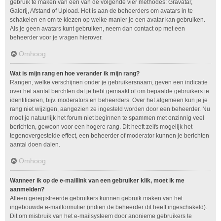
gebruik te maken van één van de volgende vier methodes: Gravatar,
Galerij, Afstand of Upload. Het is aan de beheerders om avatars in te
schakelen en om te kiezen op welke manier je een avatar kan gebruiken.
Als je geen avatars kunt gebruiken, neem dan contact op met een
beheerder voor je vragen hierover.
Omhoog
Wat is mijn rang en hoe verander ik mijn rang?
Rangen, welke verschijnen onder je gebruikersnaam, geven een indicatie
over het aantal berchten dat je hebt gemaakt of om bepaalde gebruikers te
identificeren, bijv. moderators en beheerders. Over het algemeen kun je je
rang niet wijzigen, aangezien ze ingesteld worden door een beheerder. Nu
moet je natuurlijk het forum niet beginnen te spammen met onzinnig veel
berichten, gewoon voor een hogere rang. Dit heeft zelfs mogelijk het
tegenovergestelde effect, een beheerder of moderator kunnen je berichten
aantal doen dalen.
Omhoog
Wanneer ik op de e-maillink van een gebruiker klik, moet ik me
aanmelden?
Alleen geregistreerde gebruikers kunnen gebruik maken van het
ingebouwde e-mailformulier (indien de beheerder dit heeft ingeschakeld).
Dit om misbruik van het e-mailsysteem door anonieme gebruikers te