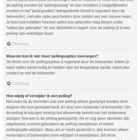
de peiling invullen bij "peilingsvraag" en dan minstens 2 mogelijkheden
invullen in het "peilingopties"-tekstgedeelte (limiet is ingesteld door de
beheerder), met elke optie gescheiden door middel van een nieuwe regel.
Je kunt ook instellen hoeveel opties een gebruiker mag kiezen onder
"opties per gebruiker" en een tijdslimiet in dagen voor de peiling (0 is een
peiling van oneindige duur).
Omhoog
Waarom kan ik niet meer peilingsopties toevoegen?
De limiet voor de peilingsopties is ingesteld door de beheerder. Indien je
meer opties denkt nodig te hebben dan het toegestane aantal, neem dan
contact op met de beheerder.
Omhoog
Hoe wijzig of verwijder ik een peiling?
Net zoals bij de berichten kan een peiling alleen gewijzigd worden door
degene die hem gemaakt heeft, en door een moderator of beheerder. Om
de peiling te wijzigen moet je het allereerste bericht van het onderwerp
wijzigen (hieraan is de peiling gekoppeld). Als er nog geen stemmen zijn
uitgebracht, kunnen gebruikers de peiling verwijderen of iedere
peilingsoptie wijzigen. Maar, als er reeds gestemd is, dan kunnen alleen
moderators of beheerders hem wijzigen of verwijderen. Dit om te