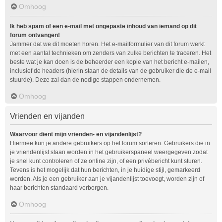
Omhoog
Ik heb spam of een e-mail met ongepaste inhoud van iemand op dit
forum ontvangen!
Jammer dat we dit moeten horen. Het e-mailformulier van dit forum werkt
met een aantal technieken om zenders van zulke berichten te traceren. Het
beste wat je kan doen is de beheerder een kopie van het bericht e-mailen,
inclusief de headers (hierin staan de details van de gebruiker die de e-mail
stuurde). Deze zal dan de nodige stappen ondernemen.
Omhoog
Vrienden en vijanden
Waarvoor dient mijn vrienden- en vijandenlijst?
Hiermee kun je andere gebruikers op het forum sorteren. Gebruikers die in
je vriendenlijst staan worden in het gebruikerspaneel weergegeven zodat
je snel kunt controleren of ze online zijn, of een privébericht kunt sturen.
Tevens is het mogelijk dat hun berichten, in je huidige stijl, gemarkeerd
worden. Als je een gebruiker aan je vijandenlijst toevoegt, worden zijn of
haar berichten standaard verborgen.
Omhoog