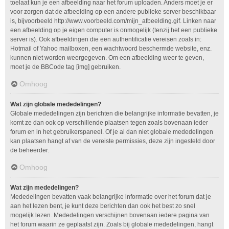
toelaat kun je een afbeelding naar het forum uploaden. Anders moet je er
voor zorgen dat de afbeelding op een andere publieke server beschikbaar
is, bijvoorbeeld http://www.voorbeeld.com/mijn_afbeelding.gif. Linken naar
een afbeelding op je eigen computer is onmogelijk (tenzij het een publieke
server is). Ook afbeeldingen die een authentificatie vereisen zoals in:
Hotmail of Yahoo mailboxen, een wachtwoord beschermde website, enz.
kunnen niet worden weergegeven. Om een afbeelding weer te geven,
moet je de BBCode tag [img] gebruiken.
Omhoog
Wat zijn globale mededelingen?
Globale mededelingen zijn berichten die belangrijke informatie bevatten, je
komt ze dan ook op verschillende plaatsen tegen zoals bovenaan ieder
forum en in het gebruikerspaneel. Of je al dan niet globale mededelingen
kan plaatsen hangt af van de vereiste permissies, deze zijn ingesteld door
de beheerder.
Omhoog
Wat zijn mededelingen?
Mededelingen bevatten vaak belangrijke informatie over het forum dat je
aan het lezen bent, je kunt deze berichten dan ook het best zo snel
mogelijk lezen. Mededelingen verschijnen bovenaan iedere pagina van
het forum waarin ze geplaatst zijn. Zoals bij globale mededelingen, hangt