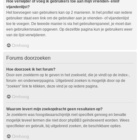
Hoe verwijder of voeg ik gebruikers toe aan mijn vrienden- en/of
vijandenlijst?
Het toevoegen van gebruikers kan op 2 manieren. In het profiel van iedere
gebruiker staat een link om de gebruiker aan je vrienden- of vijandenlijst
toe te voegen. De tweede manier is via het gebruikerspaneel, je moet dan
een gebruikersnaam opgeven. Op dezelfde pagina kun je gebruikers weer
van de lijst verwijderen.
Omhoog
Forums doorzoeken
Hoe doorzoek ik het forum?
Door een zoekterm op te geven in het zoekveld, die je vindt op de index-,
forum- en onderwerppagina. Uitgebreid zoeken is mogelijk door op de
"zoeken" link te klikken, deze vind je op iedere pagina.
Omhoog
Waarom levert mijn zoekopdracht geen resultaten op?
Je zoekterm was hoogstwaarschijnlijk niet specifiek genoeg en bevatte
mogelijk teveel termen die niet door phpBB3 geïndexeerd worden. Wees
specifieker en gebruik, bij uitgebreid zoeken, de beschikbare opties.
Omhoog