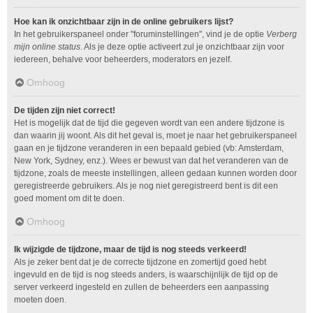
Hoe kan ik onzichtbaar zijn in de online gebruikers lijst?
In het gebruikerspaneel onder "foruminstellingen", vind je de optie
Verberg
mijn online status
. Als je deze optie activeert zul je onzichtbaar zijn voor
iedereen, behalve voor beheerders, moderators en jezelf.
Omhoog
De tijden zijn niet correct!
Het is mogelijk dat de tijd die gegeven wordt van een andere tijdzone is
dan waarin jij woont. Als dit het geval is, moet je naar het gebruikerspaneel
gaan en je tijdzone veranderen in een bepaald gebied (vb: Amsterdam,
New York, Sydney, enz.). Wees er bewust van dat het veranderen van de
tijdzone, zoals de meeste instellingen, alleen gedaan kunnen worden door
geregistreerde gebruikers. Als je nog niet geregistreerd bent is dit een
goed moment om dit te doen.
Omhoog
Ik wijzigde de tijdzone, maar de tijd is nog steeds verkeerd!
Als je zeker bent dat je de correcte tijdzone en zomertijd goed hebt
ingevuld en de tijd is nog steeds anders, is waarschijnlijk de tijd op de
server verkeerd ingesteld en zullen de beheerders een aanpassing
moeten doen.