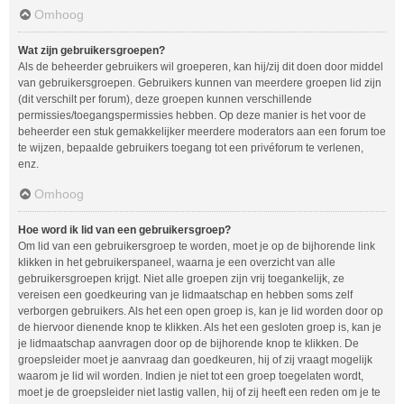
Omhoog
Wat zijn gebruikersgroepen?
Als de beheerder gebruikers wil groeperen, kan hij/zij dit doen door middel
van gebruikersgroepen. Gebruikers kunnen van meerdere groepen lid zijn
(dit verschilt per forum), deze groepen kunnen verschillende
permissies/toegangspermissies hebben. Op deze manier is het voor de
beheerder een stuk gemakkelijker meerdere moderators aan een forum toe
te wijzen, bepaalde gebruikers toegang tot een privéforum te verlenen,
enz.
Omhoog
Hoe word ik lid van een gebruikersgroep?
Om lid van een gebruikersgroep te worden, moet je op de bijhorende link
klikken in het gebruikerspaneel, waarna je een overzicht van alle
gebruikersgroepen krijgt. Niet alle groepen zijn vrij toegankelijk, ze
vereisen een goedkeuring van je lidmaatschap en hebben soms zelf
verborgen gebruikers. Als het een open groep is, kan je lid worden door op
de hiervoor dienende knop te klikken. Als het een gesloten groep is, kan je
je lidmaatschap aanvragen door op de bijhorende knop te klikken. De
groepsleider moet je aanvraag dan goedkeuren, hij of zij vraagt mogelijk
waarom je lid wil worden. Indien je niet tot een groep toegelaten wordt,
moet je de groepsleider niet lastig vallen, hij of zij heeft een reden om je te