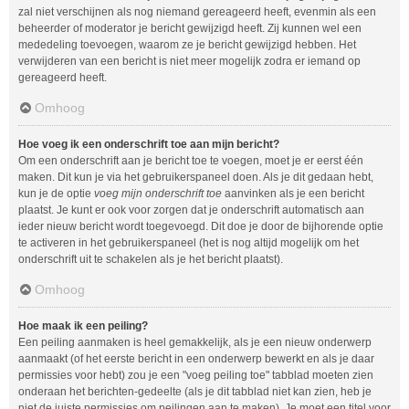
zal niet verschijnen als nog niemand gereageerd heeft, evenmin als een
beheerder of moderator je bericht gewijzigd heeft. Zij kunnen wel een
mededeling toevoegen, waarom ze je bericht gewijzigd hebben. Het
verwijderen van een bericht is niet meer mogelijk zodra er iemand op
gereageerd heeft.
Omhoog
Hoe voeg ik een onderschrift toe aan mijn bericht?
Om een onderschrift aan je bericht toe te voegen, moet je er eerst één
maken. Dit kun je via het gebruikerspaneel doen. Als je dit gedaan hebt,
kun je de optie
voeg mijn onderschrift toe
aanvinken als je een bericht
plaatst. Je kunt er ook voor zorgen dat je onderschrift automatisch aan
ieder nieuw bericht wordt toegevoegd. Dit doe je door de bijhorende optie
te activeren in het gebruikerspaneel (het is nog altijd mogelijk om het
onderschrift uit te schakelen als je het bericht plaatst).
Omhoog
Hoe maak ik een peiling?
Een peiling aanmaken is heel gemakkelijk, als je een nieuw onderwerp
aanmaakt (of het eerste bericht in een onderwerp bewerkt en als je daar
permissies voor hebt) zou je een "voeg peiling toe" tabblad moeten zien
onderaan het berichten-gedeelte (als je dit tabblad niet kan zien, heb je
niet de juiste permissies om peilingen aan te maken). Je moet een titel voor