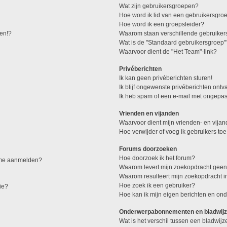
Wat zijn gebruikersgroepen?
Hoe word ik lid van een gebruikersgro
Hoe word ik een groepsleider?
den!?
Waarom staan verschillende gebruiker
Wat is de "Standaard gebruikersgroep"
Waarvoor dient de "Het Team"-link?
Privéberichten
Ik kan geen privéberichten sturen!
Ik blijf ongewenste privéberichten ont
Ik heb spam of een e-mail met ongepas
Vrienden en vijanden
Waarvoor dient mijn vrienden- en vijand
Hoe verwijder of voeg ik gebruikers toe
Forums doorzoeken
Hoe doorzoek ik het forum?
k me aanmelden?
Waarom levert mijn zoekopdracht geen
Waarom resulteert mijn zoekopdracht i
Hoe zoek ik een gebruiker?
ie?
Hoe kan ik mijn eigen berichten en o
Onderwerpabonnementen en bladwijz
Wat is het verschil tussen een bladwi