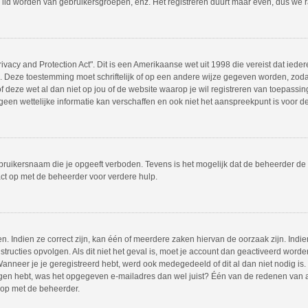
 lid worden van gebruikersgroepen, enz. Het registreren duurt maar even, dus we 
ivacy and Protection Act". Dit is een Amerikaanse wet uit 1998 die vereist dat ie
s. Deze toestemming moet schriftelijk of op een andere wijze gegeven worden, zod
 of deze wet al dan niet op jou of de website waarop je wil registreren van toepass
en wettelijke informatie kan verschaffen en ook niet het aanspreekpunt is voor dez
bruikersnaam die je opgeeft verboden. Tevens is het mogelijk dat de beheerder de 
ct op met de beheerder voor verdere hulp.
 Indien ze correct zijn, kan één of meerdere zaken hiervan de oorzaak zijn. Indien
instructies opvolgen. Als dit niet het geval is, moet je account dan geactiveerd w
Wanneer je je geregistreerd hebt, werd ook medegedeeld of dit al dan niet nodig is.
ngen hebt, was het opgegeven e-mailadres dan wel juist? Één van de redenen van act
 op met de beheerder.