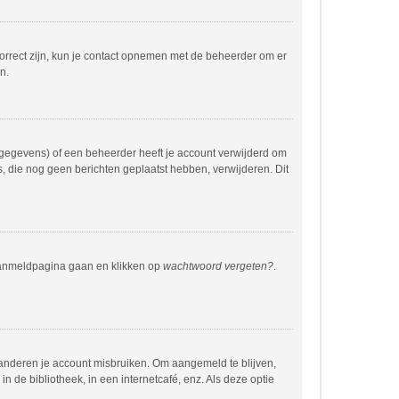
correct zijn, kun je contact opnemen met de beheerder om er
n.
 gegevens) of een beheerder heeft je account verwijderd om
rs, die nog geen berichten geplaatst hebben, verwijderen. Dit
 aanmeldpagina gaan en klikken op
wachtwoord vergeten?
.
 anderen je account misbruiken. Om aangemeld te blijven,
n de bibliotheek, in een internetcafé, enz. Als deze optie