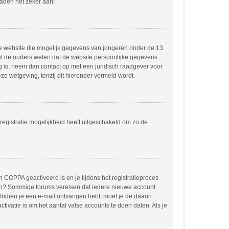
raden het zeker aan!
dere website die mogelijk gegevens van jongeren onder de 13
at de ouders weten dat de website persoonlijke gegevens
ing is, neem dan contact op met een juridisch raadgever voor
e wetgeving, tenzij dit hieronder vermeld wordt.
registratie mogelijkheid heeft uitgeschakeld om zo de
 COPPA geactiveerd is en je tijdens het registratieproces
orden? Sommige forums vereisen dat iedere nieuwe account
 Indien je een e-mail ontvangen hebt, moet je de daarin
ivatie is om het aantal valse accounts te doen dalen. Als je