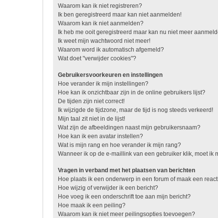
Waarom kan ik niet registreren?
Ik ben geregistreerd maar kan niet aanmelden!
Waarom kan ik niet aanmelden?
Ik heb me ooit geregistreerd maar kan nu niet meer aanmel
Ik weet mijn wachtwoord niet meer!
Waarom word ik automatisch afgemeld?
Wat doet "verwijder cookies"?
Gebruikersvoorkeuren en instellingen
Hoe verander ik mijn instellingen?
Hoe kan ik onzichtbaar zijn in de online gebruikers lijst?
De tijden zijn niet correct!
Ik wijzigde de tijdzone, maar de tijd is nog steeds verkeerd!
Mijn taal zit niet in de lijst!
Wat zijn de afbeeldingen naast mijn gebruikersnaam?
Hoe kan ik een avatar instellen?
Wat is mijn rang en hoe verander ik mijn rang?
Wanneer ik op de e-maillink van een gebruiker klik, moet i
Vragen in verband met het plaatsen van berichten
Hoe plaats ik een onderwerp in een forum of maak een react
Hoe wijzig of verwijder ik een bericht?
Hoe voeg ik een onderschrift toe aan mijn bericht?
Hoe maak ik een peiling?
Waarom kan ik niet meer peilingsopties toevoegen?