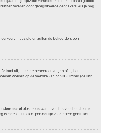
paneel gaan en je tijdzone veranderen in een bepaald gebied
 kunnen worden door geregistreerde gebruikers. Als je nog
ver verkeerd ingesteld en zullen de beheerders een
 Je kunt altijd aan de beheerder vragen of hij het
n gevonden worden op de website van phpBB Limited (de link
it sterretjes of blokjes die aangeven hoeveel berichten je
g is meestal uniek of persoonlijk voor iedere gebruiker.