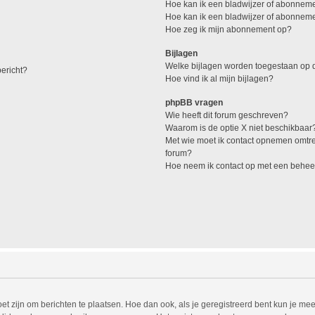
Hoe kan ik een bladwijzer of abonneme
Hoe kan ik een bladwijzer of abonnemen
Hoe zeg ik mijn abonnement op?
Bijlagen
Welke bijlagen worden toegestaan op d
ericht?
Hoe vind ik al mijn bijlagen?
phpBB vragen
Wie heeft dit forum geschreven?
Waarom is de optie X niet beschikbaar
Met wie moet ik contact opnemen omtren
forum?
Hoe neem ik contact op met een behee
et zijn om berichten te plaatsen. Hoe dan ook, als je geregistreerd bent kun je mee