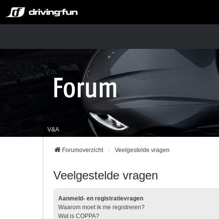
V&A
Forumoverzicht
Veelgestelde vragen
Veelgestelde vragen
Aanmeld- en registratievragen
Waarom moet ik me registreren?
Wat is COPPA?