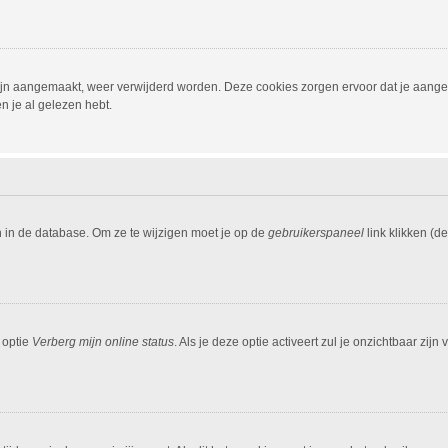
 zijn aangemaakt, weer verwijderd worden. Deze cookies zorgen ervoor dat je aang
n je al gelezen hebt.
n in de database. Om ze te wijzigen moet je op de
gebruikerspaneel
link klikken (d
 optie
Verberg mijn online status
. Als je deze optie activeert zul je onzichtbaar zi