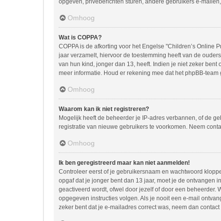
opgeven, privéberichten sturen, andere gebruikers e-mailen,
Omhoog
Wat is COPPA?
COPPA is de afkorting voor het Engelse "Children’s Online Pr
jaar verzamelt, hiervoor de toestemming heeft van de ouder
van hun kind, jonger dan 13, heeft. Indien je niet zeker bent
meer informatie. Houd er rekening mee dat het phpBB-team ge
Omhoog
Waarom kan ik niet registreren?
Mogelijk heeft de beheerder je IP-adres verbannen, of de ge
registratie van nieuwe gebruikers te voorkomen. Neem conta
Omhoog
Ik ben geregistreerd maar kan niet aanmelden!
Controleer eerst of je gebruikersnaam en wachtwoord kloppen.
opgaf dat je jonger bent dan 13 jaar, moet je de ontvangen 
geactiveerd wordt, ofwel door jezelf of door een beheerder. 
opgegeven instructies volgen. Als je nooit een e-mail ontva
zeker bent dat je e-mailadres correct was, neem dan contact