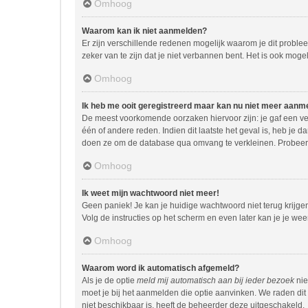
Omhoog
Waarom kan ik niet aanmelden?
Er zijn verschillende redenen mogelijk waarom je dit proble
zeker van te zijn dat je niet verbannen bent. Het is ook moge
Omhoog
Ik heb me ooit geregistreerd maar kan nu niet meer aanm
De meest voorkomende oorzaken hiervoor zijn: je gaf een ve
één of andere reden. Indien dit laatste het geval is, heb je 
doen ze om de database qua omvang te verkleinen. Probeer j
Omhoog
Ik weet mijn wachtwoord niet meer!
Geen paniek! Je kan je huidige wachtwoord niet terug krijg
Volg de instructies op het scherm en even later kan je je we
Omhoog
Waarom word ik automatisch afgemeld?
Als je de optie
meld mij automatisch aan bij ieder bezoek
nie
moet je bij het aanmelden die optie aanvinken. We raden dit 
niet beschikbaar is, heeft de beheerder deze uitgeschakeld.