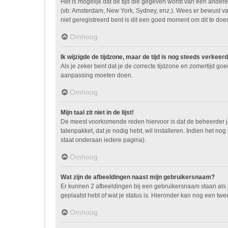
Het is mogelijk dat de tijd die gegeven wordt van een andere 
(vb: Amsterdam, New York, Sydney, enz.). Wees er bewust va
niet geregistreerd bent is dit een goed moment om dit te doe
Omhoog
Ik wijzigde de tijdzone, maar de tijd is nog steeds verkeerd
Als je zeker bent dat je de correcte tijdzone en zomertijd go
aanpassing moeten doen.
Omhoog
Mijn taal zit niet in de lijst!
De meest voorkomende reden hiervoor is dat de beheerder je ta
talenpakket, dat je nodig hebt, wil installeren. Indien het 
staat onderaan iedere pagina).
Omhoog
Wat zijn de afbeeldingen naast mijn gebruikersnaam?
Er kunnen 2 afbeeldingen bij een gebruikersnaam staan als je
geplaatst hebt of wat je status is. Hieronder kan nog een twe
Omhoog