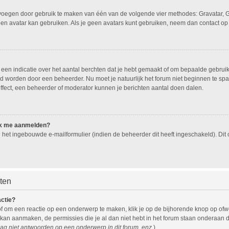
oevoegen door gebruik te maken van één van de volgende vier methodes: Gravatar, G
een avatar kan gebruiken. Als je geen avatars kunt gebruiken, neem dan contact op
n indicatie over het aantal berchten dat je hebt gemaakt of om bepaalde gebruiker
eld worden door een beheerder. Nu moet je natuurlijk het forum niet beginnen te 
effect, een beheerder of moderator kunnen je berichten aantal doen dalen.
 ik me aanmelden?
het ingebouwde e-mailformulier (indien de beheerder dit heeft ingeschakeld). Di
hten
actie?
f om een reactie op een onderwerp te maken, klik je op de bijhorende knop op of
 kan aanmaken, de permissies die je al dan niet hebt in het forum staan onderaan 
ag niet antwoorden op een onderwerp in dit forum, enz.
).