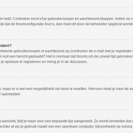
em hebt. Controleer eerst of je gebruikersnaam en wachtwoord kloppen. Indien ze 
lijk dat de forumconfiguratie fout is, dan moet dit door de beheerder opgelost worde
elden!?
rkeerde gebruikersnaam of wachtwoord op (controleer de e-mail met je registratie
dan ooit een bericht geplaatst? Het is normaal dat forums om de zoveel tijd gebruike
e opnieuw te registreren en meng je in de discussies.
en, maar er is wel een mogelijkheid om deze te resetten. Hiervoor moet je naar de
er aanmelden.
t aanvinkt, blijf je maar voor een bepaalde tijd aangemeld. Zo wordt vermeden dat
echter af als je gebruik maakt van een openbare computer, bijvoorbeeld op school, i