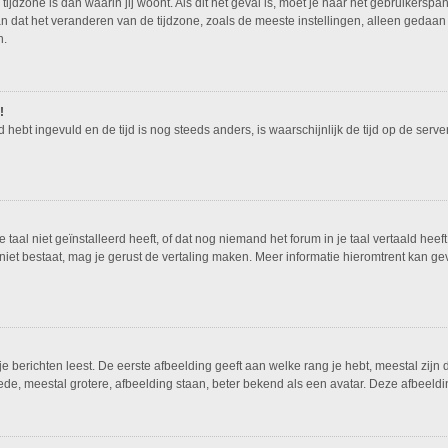
tijdzone is dan waarin jij woont. Als dit het geval is, moet je naar het gebruikers
n dat het veranderen van de tijdzone, zoals de meeste instellingen, alleen gedaan
n.
!
ed hebt ingevuld en de tijd is nog steeds anders, is waarschijnlijk de tijd op de ser
al niet geïnstalleerd heeft, of dat nog niemand het forum in je taal vertaald heeft.
nog niet bestaat, mag je gerust de vertaling maken. Meer informatie hieromtrent ka
 berichten leest. De eerste afbeelding geeft aan welke rang je hebt, meestal zijn d
ede, meestal grotere, afbeelding staan, beter bekend als een avatar. Deze afbeeldin