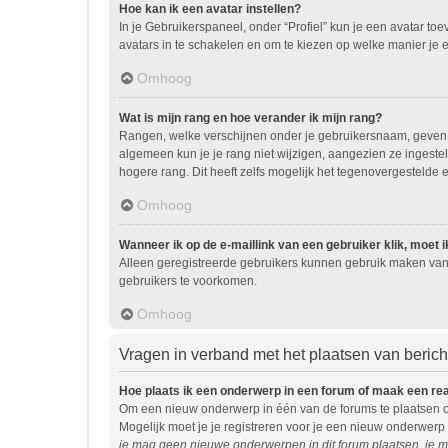
Hoe kan ik een avatar instellen?
In je Gebruikerspaneel, onder “Profiel” kun je een avatar t
avatars in te schakelen en om te kiezen op welke manier je 
Omhoog
Wat is mijn rang en hoe verander ik mijn rang?
Rangen, welke verschijnen onder je gebruikersnaam, geven ee
algemeen kun je je rang niet wijzigen, aangezien ze ingest
hogere rang. Dit heeft zelfs mogelijk het tegenovergestelde 
Omhoog
Wanneer ik op de e-maillink van een gebruiker klik, moet
Alleen geregistreerde gebruikers kunnen gebruik maken van 
gebruikers te voorkomen.
Omhoog
Vragen in verband met het plaatsen van beric
Hoe plaats ik een onderwerp in een forum of maak een re
Om een nieuw onderwerp in één van de forums te plaatsen o
Mogelijk moet je je registreren voor je een nieuw onderwerp
je mag geen nieuwe onderwerpen in dit forum plaatsen, je m