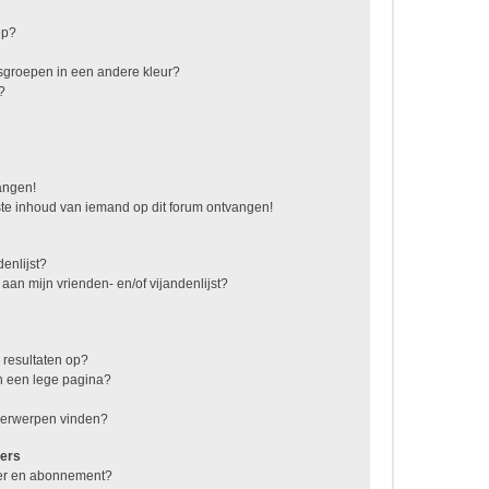
ep?
sgroepen in een andere kleur?
?
vangen!
te inhoud van iemand op dit forum ontvangen!
enlijst?
 aan mijn vrienden- en/of vijandenlijst?
 resultaten op?
n een lege pagina?
nderwerpen vinden?
ers
jzer en abonnement?