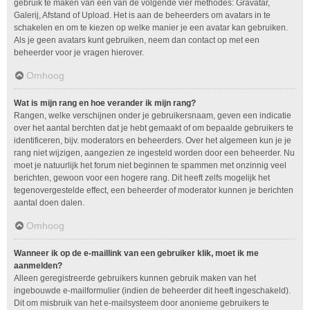
gebruik te maken van één van de volgende vier methodes: Gravatar,
Galerij, Afstand of Upload. Het is aan de beheerders om avatars in te
schakelen en om te kiezen op welke manier je een avatar kan gebruiken.
Als je geen avatars kunt gebruiken, neem dan contact op met een
beheerder voor je vragen hierover.
Omhoog
Wat is mijn rang en hoe verander ik mijn rang?
Rangen, welke verschijnen onder je gebruikersnaam, geven een indicatie
over het aantal berchten dat je hebt gemaakt of om bepaalde gebruikers te
identificeren, bijv. moderators en beheerders. Over het algemeen kun je je
rang niet wijzigen, aangezien ze ingesteld worden door een beheerder. Nu
moet je natuurlijk het forum niet beginnen te spammen met onzinnig veel
berichten, gewoon voor een hogere rang. Dit heeft zelfs mogelijk het
tegenovergestelde effect, een beheerder of moderator kunnen je berichten
aantal doen dalen.
Omhoog
Wanneer ik op de e-maillink van een gebruiker klik, moet ik me
aanmelden?
Alleen geregistreerde gebruikers kunnen gebruik maken van het
ingebouwde e-mailformulier (indien de beheerder dit heeft ingeschakeld).
Dit om misbruik van het e-mailsysteem door anonieme gebruikers te