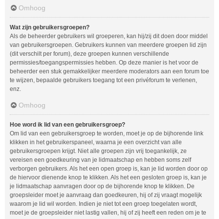
Omhoog
Wat zijn gebruikersgroepen?
Als de beheerder gebruikers wil groeperen, kan hij/zij dit doen door middel
van gebruikersgroepen. Gebruikers kunnen van meerdere groepen lid zijn
(dit verschilt per forum), deze groepen kunnen verschillende
permissies/toegangspermissies hebben. Op deze manier is het voor de
beheerder een stuk gemakkelijker meerdere moderators aan een forum toe
te wijzen, bepaalde gebruikers toegang tot een privéforum te verlenen,
enz.
Omhoog
Hoe word ik lid van een gebruikersgroep?
Om lid van een gebruikersgroep te worden, moet je op de bijhorende link
klikken in het gebruikerspaneel, waarna je een overzicht van alle
gebruikersgroepen krijgt. Niet alle groepen zijn vrij toegankelijk, ze
vereisen een goedkeuring van je lidmaatschap en hebben soms zelf
verborgen gebruikers. Als het een open groep is, kan je lid worden door op
de hiervoor dienende knop te klikken. Als het een gesloten groep is, kan je
je lidmaatschap aanvragen door op de bijhorende knop te klikken. De
groepsleider moet je aanvraag dan goedkeuren, hij of zij vraagt mogelijk
waarom je lid wil worden. Indien je niet tot een groep toegelaten wordt,
moet je de groepsleider niet lastig vallen, hij of zij heeft een reden om je te