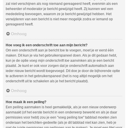
zal niet verschijnen als nog niemand gereageerd heeft, evenmin als een
beheerder of moderator je bericht gewijzigd heeft. Zij kunnen wel een
mededeling toevoegen, waarom ze je bericht gewijzigd hebben. Het
verwijderen van een bericht is niet meer mogelijk zodra er iemand op
gereageerd heeft.
Omhoog
Hoe voeg ik een onderschrift toe aan mijn bericht?
Om een onderschrift aan je bericht toe te voegen, moet je er eerst één
maken. Dit kun je via het gebruikerspaneel doen. Als je dit gedaan hebt,
kun je de optie
voeg mijn onderschrift toe
aanvinken als je een bericht
plaatst. Je kunt er ook voor zorgen dat je onderschrift automatisch aan
ieder nieuw bericht wordt toegevoegd. Dit doe je door de bijhorende optie
te activeren in het gebruikerspaneel (het is nog altijd mogelijk om het
onderschrift uit te schakelen als je het bericht plaatst).
Omhoog
Hoe maak ik een peiling?
Een peiling aanmaken is heel gemakkelijk, als je een nieuw onderwerp
aanmaakt (of het eerste bericht in een onderwerp bewerkt en als je daar
permissies voor hebt) zou je een "voeg peiling toe" tabblad moeten zien
onderaan het berichten-gedeelte (als je dit tabblad niet kan zien, heb je
niet de juiste permissies om peilingen aan te maken). Je moet een titel voor