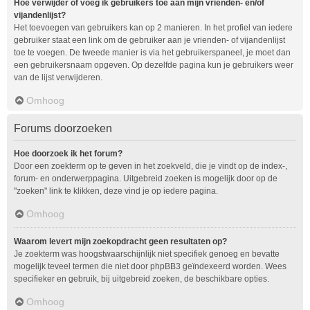
Hoe verwijder of voeg ik gebruikers toe aan mijn vrienden- en/of
vijandenlijst?
Het toevoegen van gebruikers kan op 2 manieren. In het profiel van iedere
gebruiker staat een link om de gebruiker aan je vrienden- of vijandenlijst
toe te voegen. De tweede manier is via het gebruikerspaneel, je moet dan
een gebruikersnaam opgeven. Op dezelfde pagina kun je gebruikers weer
van de lijst verwijderen.
Omhoog
Forums doorzoeken
Hoe doorzoek ik het forum?
Door een zoekterm op te geven in het zoekveld, die je vindt op de index-,
forum- en onderwerppagina. Uitgebreid zoeken is mogelijk door op de
"zoeken" link te klikken, deze vind je op iedere pagina.
Omhoog
Waarom levert mijn zoekopdracht geen resultaten op?
Je zoekterm was hoogstwaarschijnlijk niet specifiek genoeg en bevatte
mogelijk teveel termen die niet door phpBB3 geïndexeerd worden. Wees
specifieker en gebruik, bij uitgebreid zoeken, de beschikbare opties.
Omhoog