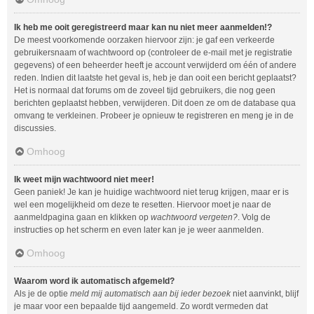
Ik heb me ooit geregistreerd maar kan nu niet meer aanmelden!?
De meest voorkomende oorzaken hiervoor zijn: je gaf een verkeerde
gebruikersnaam of wachtwoord op (controleer de e-mail met je registratie
gegevens) of een beheerder heeft je account verwijderd om één of andere
reden. Indien dit laatste het geval is, heb je dan ooit een bericht geplaatst?
Het is normaal dat forums om de zoveel tijd gebruikers, die nog geen
berichten geplaatst hebben, verwijderen. Dit doen ze om de database qua
omvang te verkleinen. Probeer je opnieuw te registreren en meng je in de
discussies.
Omhoog
Ik weet mijn wachtwoord niet meer!
Geen paniek! Je kan je huidige wachtwoord niet terug krijgen, maar er is
wel een mogelijkheid om deze te resetten. Hiervoor moet je naar de
aanmeldpagina gaan en klikken op
wachtwoord vergeten?
. Volg de
instructies op het scherm en even later kan je je weer aanmelden.
Omhoog
Waarom word ik automatisch afgemeld?
Als je de optie
meld mij automatisch aan bij ieder bezoek
niet aanvinkt, blijf
je maar voor een bepaalde tijd aangemeld. Zo wordt vermeden dat