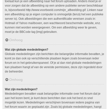
toelaat kun je een afbeelding naar het forum uploaden. Anders moet je er
voor zorgen dat de afbeelding op een andere publieke server beschikbaar
is, bijvoorbeeld http://www.voorbeeld.com/mijn_afbeelding.gif. Linken naar
een afbeelding op je eigen computer is onmogelijk (tenzij het een publieke
server is). Ook afbeeldingen die een authentificatie vereisen zoals in:
Hotmail of Yahoo mailboxen, een wachtwoord beschermde website, enz.
kunnen niet worden weergegeven. Om een afbeelding weer te geven,
moet je de BBCode tag [img] gebruiken.
Omhoog
Wat zijn globale mededelingen?
Globale mededelingen zijn berichten die belangrijke informatie bevatten, je
komt ze dan ook op verschillende plaatsen tegen zoals bovenaan ieder
forum en in het gebruikerspaneel. Of je al dan niet globale mededelingen
kan plaatsen hangt af van de vereiste permissies, deze zijn ingesteld door
de beheerder.
Omhoog
Wat zijn mededelingen?
Mededelingen bevatten vaak belangrijke informatie over het forum dat je
aan het lezen bent, je kunt deze berichten dan ook het best zo snel
mogelijk lezen. Mededelingen verschijnen bovenaan iedere pagina van
het forum waarin ze geplaatst zijn. Zoals bij globale mededelingen, hangt