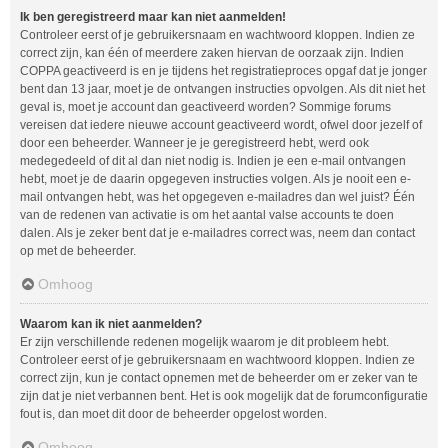
Ik ben geregistreerd maar kan niet aanmelden!
Controleer eerst of je gebruikersnaam en wachtwoord kloppen. Indien ze
correct zijn, kan één of meerdere zaken hiervan de oorzaak zijn. Indien
COPPA geactiveerd is en je tijdens het registratieproces opgaf dat je jonger
bent dan 13 jaar, moet je de ontvangen instructies opvolgen. Als dit niet het
geval is, moet je account dan geactiveerd worden? Sommige forums
vereisen dat iedere nieuwe account geactiveerd wordt, ofwel door jezelf of
door een beheerder. Wanneer je je geregistreerd hebt, werd ook
medegedeeld of dit al dan niet nodig is. Indien je een e-mail ontvangen
hebt, moet je de daarin opgegeven instructies volgen. Als je nooit een e-
mail ontvangen hebt, was het opgegeven e-mailadres dan wel juist? Één
van de redenen van activatie is om het aantal valse accounts te doen
dalen. Als je zeker bent dat je e-mailadres correct was, neem dan contact
op met de beheerder.
Omhoog
Waarom kan ik niet aanmelden?
Er zijn verschillende redenen mogelijk waarom je dit probleem hebt.
Controleer eerst of je gebruikersnaam en wachtwoord kloppen. Indien ze
correct zijn, kun je contact opnemen met de beheerder om er zeker van te
zijn dat je niet verbannen bent. Het is ook mogelijk dat de forumconfiguratie
fout is, dan moet dit door de beheerder opgelost worden.
Omhoog