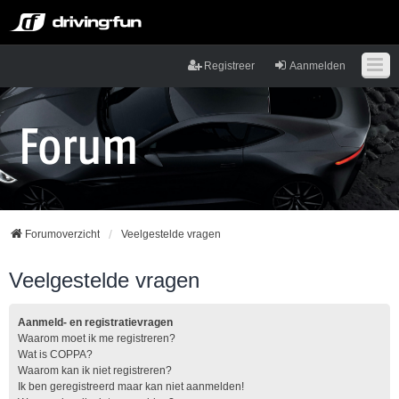
Registreer
Aanmelden
Forumoverzicht
Veelgestelde vragen
Veelgestelde vragen
Aanmeld- en registratievragen
Waarom moet ik me registreren?
Wat is COPPA?
Waarom kan ik niet registreren?
Ik ben geregistreerd maar kan niet aanmelden!