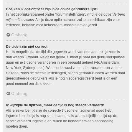
Hoe kan ik onzichtbaar zijn in de online gebruikers lijst?
In het gebruikerspaneel onder "foruminstellingen", vind je de optie
Verberg
mijn online status
. Als je deze optie activeert zul je onzichtbaar zijn voor
iedereen, behalve voor beheerders, moderators en jezelf.
Omhoog
De tijden zijn niet correct!
Het is mogelijk dat de tijd die gegeven wordt van een andere tijdzone is
dan waarin jij woont. Als dit het geval is, moet je naar het gebruikerspaneel
gaan en je tijdzone veranderen in een bepaald gebied (vb: Amsterdam,
New York, Sydney, enz.). Wees er bewust van dat het veranderen van de
tijdzone, zoals de meeste instellingen, alleen gedaan kunnen worden door
geregistreerde gebruikers. Als je nog niet geregistreerd bent is dit een
goed moment om dit te doen.
Omhoog
Ik wijzigde de tijdzone, maar de tijd is nog steeds verkeerd!
Als je zeker bent dat je de correcte tijdzone en zomertijd goed hebt
ingevuld en de tijd is nog steeds anders, is waarschijnlijk de tijd op de
server verkeerd ingesteld en zullen de beheerders een aanpassing
moeten doen.