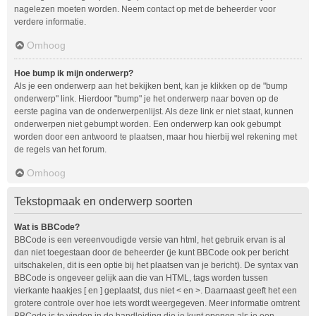
nagelezen moeten worden. Neem contact op met de beheerder voor
verdere informatie.
Omhoog
Hoe bump ik mijn onderwerp?
Als je een onderwerp aan het bekijken bent, kan je klikken op de "bump
onderwerp" link. Hierdoor "bump" je het onderwerp naar boven op de
eerste pagina van de onderwerpenlijst. Als deze link er niet staat, kunnen
onderwerpen niet gebumpt worden. Een onderwerp kan ook gebumpt
worden door een antwoord te plaatsen, maar hou hierbij wel rekening met
de regels van het forum.
Omhoog
Tekstopmaak en onderwerp soorten
Wat is BBCode?
BBCode is een vereenvoudigde versie van html, het gebruik ervan is al
dan niet toegestaan door de beheerder (je kunt BBCode ook per bericht
uitschakelen, dit is een optie bij het plaatsen van je bericht). De syntax van
BBCode is ongeveer gelijk aan die van HTML, tags worden tussen
vierkante haakjes [ en ] geplaatst, dus niet < en >. Daarnaast geeft het een
grotere controle over hoe iets wordt weergegeven. Meer informatie omtrent
BBCode is te vinden in de handleiding die je kunt openen als je een