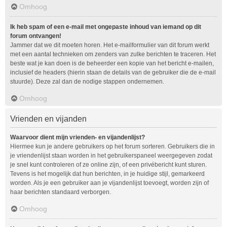
Omhoog
Ik heb spam of een e-mail met ongepaste inhoud van iemand op dit
forum ontvangen!
Jammer dat we dit moeten horen. Het e-mailformulier van dit forum werkt
met een aantal technieken om zenders van zulke berichten te traceren. Het
beste wat je kan doen is de beheerder een kopie van het bericht e-mailen,
inclusief de headers (hierin staan de details van de gebruiker die de e-mail
stuurde). Deze zal dan de nodige stappen ondernemen.
Omhoog
Vrienden en vijanden
Waarvoor dient mijn vrienden- en vijandenlijst?
Hiermee kun je andere gebruikers op het forum sorteren. Gebruikers die in
je vriendenlijst staan worden in het gebruikerspaneel weergegeven zodat
je snel kunt controleren of ze online zijn, of een privébericht kunt sturen.
Tevens is het mogelijk dat hun berichten, in je huidige stijl, gemarkeerd
worden. Als je een gebruiker aan je vijandenlijst toevoegt, worden zijn of
haar berichten standaard verborgen.
Omhoog