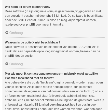
Wie heeft dit forum geschreven?
Deze software (in zijn originele vorm) is geschreven, vrijgegeven en met
een copyright beschermd door
phpBB Limited
. De software is beschikbaar
onder de GNU General Public License en mag vrij verspreid worden,
raadpleeg
over phpBB
voor meer informatie.
Omhoog
Waarom is de optie X niet beschikbaar?
Deze software is geschreven en eigendom van de phpBB-Groep. Als je
denkt dat een bepaalde optie toegevoegd moet worden, bezoek dan de
phpBB Ideeën sectie
.
Omhoog
Met wie moet ik contact opnemen omtrent misbruik en/of wettelijke
kwesties in verband met dit forum?
Alle beheerders die op de "het team"-pagina vermeld worden, staan open
voor je klachten. Als je geen reactie hebt gekregen, kun je contact
opnemen met de eigenaar van het domein (dmv een
whois lookup
) of, als
dit forum op een gratis host staat (bijvoorbeeld xsbb.nl, nl.forums.cc,
dotbb.be, enz.), het beheer of misbruik-afdeling van de gratis host. Wees je
er bewust van dat phpBB Limited
geen inspraak
heeft en dus in geen
enkel geval aansprakelijk gehouden kan worden over hoe, waar en door