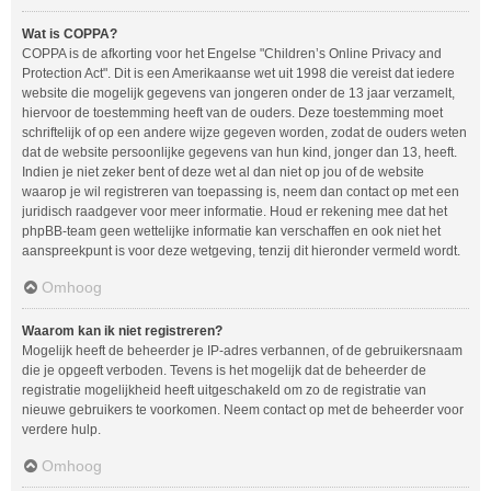
Wat is COPPA?
COPPA is de afkorting voor het Engelse "Children’s Online Privacy and
Protection Act". Dit is een Amerikaanse wet uit 1998 die vereist dat iedere
website die mogelijk gegevens van jongeren onder de 13 jaar verzamelt,
hiervoor de toestemming heeft van de ouders. Deze toestemming moet
schriftelijk of op een andere wijze gegeven worden, zodat de ouders weten
dat de website persoonlijke gegevens van hun kind, jonger dan 13, heeft.
Indien je niet zeker bent of deze wet al dan niet op jou of de website
waarop je wil registreren van toepassing is, neem dan contact op met een
juridisch raadgever voor meer informatie. Houd er rekening mee dat het
phpBB-team geen wettelijke informatie kan verschaffen en ook niet het
aanspreekpunt is voor deze wetgeving, tenzij dit hieronder vermeld wordt.
Omhoog
Waarom kan ik niet registreren?
Mogelijk heeft de beheerder je IP-adres verbannen, of de gebruikersnaam
die je opgeeft verboden. Tevens is het mogelijk dat de beheerder de
registratie mogelijkheid heeft uitgeschakeld om zo de registratie van
nieuwe gebruikers te voorkomen. Neem contact op met de beheerder voor
verdere hulp.
Omhoog