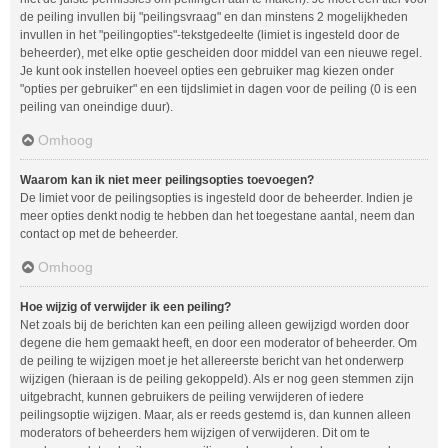
de peiling invullen bij "peilingsvraag" en dan minstens 2 mogelijkheden
invullen in het "peilingopties"-tekstgedeelte (limiet is ingesteld door de
beheerder), met elke optie gescheiden door middel van een nieuwe regel.
Je kunt ook instellen hoeveel opties een gebruiker mag kiezen onder
"opties per gebruiker" en een tijdslimiet in dagen voor de peiling (0 is een
peiling van oneindige duur).
Omhoog
Waarom kan ik niet meer peilingsopties toevoegen?
De limiet voor de peilingsopties is ingesteld door de beheerder. Indien je
meer opties denkt nodig te hebben dan het toegestane aantal, neem dan
contact op met de beheerder.
Omhoog
Hoe wijzig of verwijder ik een peiling?
Net zoals bij de berichten kan een peiling alleen gewijzigd worden door
degene die hem gemaakt heeft, en door een moderator of beheerder. Om
de peiling te wijzigen moet je het allereerste bericht van het onderwerp
wijzigen (hieraan is de peiling gekoppeld). Als er nog geen stemmen zijn
uitgebracht, kunnen gebruikers de peiling verwijderen of iedere
peilingsoptie wijzigen. Maar, als er reeds gestemd is, dan kunnen alleen
moderators of beheerders hem wijzigen of verwijderen. Dit om te