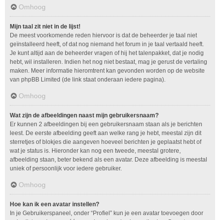
Omhoog
Mijn taal zit niet in de lijst!
De meest voorkomende reden hiervoor is dat de beheerder je taal niet
geïnstalleerd heeft, of dat nog niemand het forum in je taal vertaald heeft.
Je kunt altijd aan de beheerder vragen of hij het talenpakket, dat je nodig
hebt, wil installeren. Indien het nog niet bestaat, mag je gerust de vertaling
maken. Meer informatie hieromtrent kan gevonden worden op de website
van phpBB Limited (de link staat onderaan iedere pagina).
Omhoog
Wat zijn de afbeeldingen naast mijn gebruikersnaam?
Er kunnen 2 afbeeldingen bij een gebruikersnaam staan als je berichten
leest. De eerste afbeelding geeft aan welke rang je hebt, meestal zijn dit
sterretjes of blokjes die aangeven hoeveel berichten je geplaatst hebt of
wat je status is. Hieronder kan nog een tweede, meestal grotere,
afbeelding staan, beter bekend als een avatar. Deze afbeelding is meestal
uniek of persoonlijk voor iedere gebruiker.
Omhoog
Hoe kan ik een avatar instellen?
In je Gebruikerspaneel, onder “Profiel” kun je een avatar toevoegen door