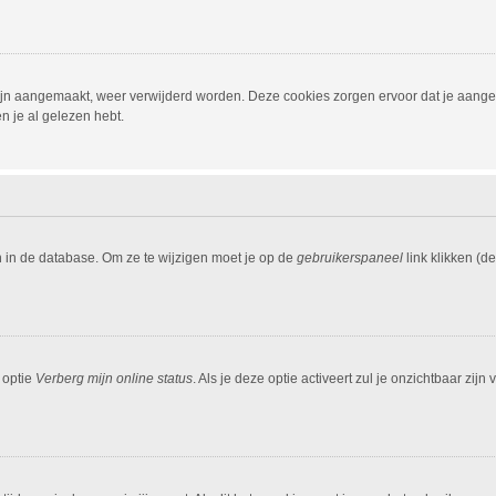
 zijn aangemaakt, weer verwijderd worden. Deze cookies zorgen ervoor dat je aang
n je al gelezen hebt.
n in de database. Om ze te wijzigen moet je op de
gebruikerspaneel
link klikken (d
 optie
Verberg mijn online status
. Als je deze optie activeert zul je onzichtbaar zi