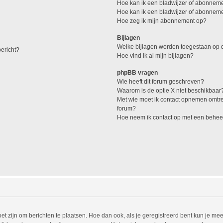
Hoe kan ik een bladwijzer of abonneme
Hoe kan ik een bladwijzer of abonnemen
Hoe zeg ik mijn abonnement op?
Bijlagen
Welke bijlagen worden toegestaan op d
ericht?
Hoe vind ik al mijn bijlagen?
phpBB vragen
Wie heeft dit forum geschreven?
Waarom is de optie X niet beschikbaar
Met wie moet ik contact opnemen omtren
forum?
Hoe neem ik contact op met een behee
et zijn om berichten te plaatsen. Hoe dan ook, als je geregistreerd bent kun je mee