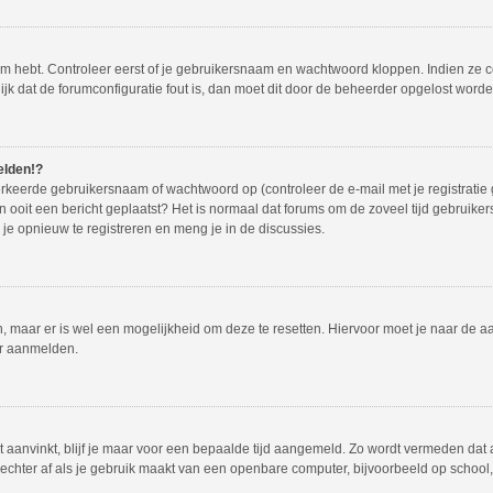
em hebt. Controleer eerst of je gebruikersnaam en wachtwoord kloppen. Indien ze 
lijk dat de forumconfiguratie fout is, dan moet dit door de beheerder opgelost worde
elden!?
rkeerde gebruikersnaam of wachtwoord op (controleer de e-mail met je registratie
dan ooit een bericht geplaatst? Het is normaal dat forums om de zoveel tijd gebruike
e opnieuw te registreren en meng je in de discussies.
en, maar er is wel een mogelijkheid om deze te resetten. Hiervoor moet je naar de
er aanmelden.
t aanvinkt, blijf je maar voor een bepaalde tijd aangemeld. Zo wordt vermeden dat
echter af als je gebruik maakt van een openbare computer, bijvoorbeeld op school, i