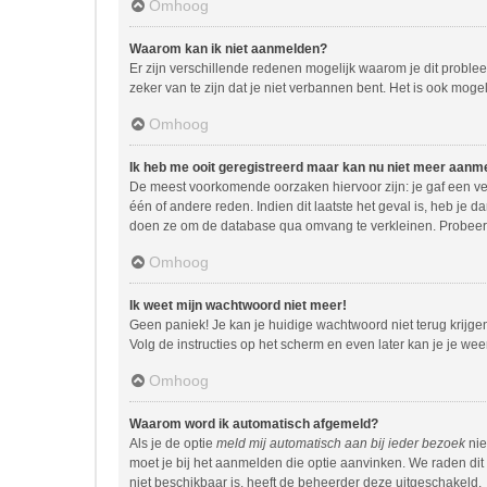
Omhoog
Waarom kan ik niet aanmelden?
Er zijn verschillende redenen mogelijk waarom je dit proble
zeker van te zijn dat je niet verbannen bent. Het is ook moge
Omhoog
Ik heb me ooit geregistreerd maar kan nu niet meer aanm
De meest voorkomende oorzaken hiervoor zijn: je gaf een ve
één of andere reden. Indien dit laatste het geval is, heb je 
doen ze om de database qua omvang te verkleinen. Probeer j
Omhoog
Ik weet mijn wachtwoord niet meer!
Geen paniek! Je kan je huidige wachtwoord niet terug krijg
Volg de instructies op het scherm en even later kan je je we
Omhoog
Waarom word ik automatisch afgemeld?
Als je de optie
meld mij automatisch aan bij ieder bezoek
nie
moet je bij het aanmelden die optie aanvinken. We raden dit 
niet beschikbaar is, heeft de beheerder deze uitgeschakeld.