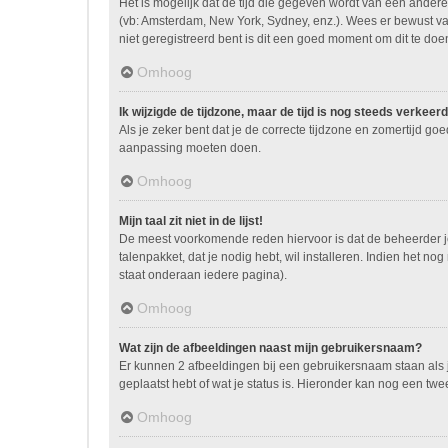
Het is mogelijk dat de tijd die gegeven wordt van een andere 
(vb: Amsterdam, New York, Sydney, enz.). Wees er bewust va
niet geregistreerd bent is dit een goed moment om dit te doe
Omhoog
Ik wijzigde de tijdzone, maar de tijd is nog steeds verkeerd
Als je zeker bent dat je de correcte tijdzone en zomertijd go
aanpassing moeten doen.
Omhoog
Mijn taal zit niet in de lijst!
De meest voorkomende reden hiervoor is dat de beheerder je ta
talenpakket, dat je nodig hebt, wil installeren. Indien het 
staat onderaan iedere pagina).
Omhoog
Wat zijn de afbeeldingen naast mijn gebruikersnaam?
Er kunnen 2 afbeeldingen bij een gebruikersnaam staan als je
geplaatst hebt of wat je status is. Hieronder kan nog een twe
Omhoog