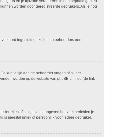
paneel gaan en je tijdzone veranderen in een bepaald gebied
 kunnen worden door geregistreerde gebruikers. Als je nog
ver verkeerd ingesteld en zullen de beheerders een
 Je kunt altijd aan de beheerder vragen of hij het
n gevonden worden op de website van phpBB Limited (de link
it sterretjes of blokjes die aangeven hoeveel berichten je
g is meestal uniek of persoonlijk voor iedere gebruiker.