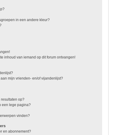
ep?
sgroepen in een andere kleur?
?
vangen!
te inhoud van iemand op dit forum ontvangen!
enlijst?
 aan mijn vrienden- en/of vijandenlijst?
 resultaten op?
n een lege pagina?
nderwerpen vinden?
ers
jzer en abonnement?