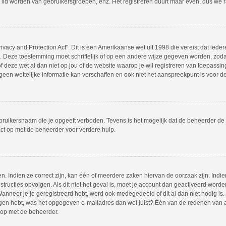
 lid worden van gebruikersgroepen, enz. Het registreren duurt maar even, dus we 
ivacy and Protection Act". Dit is een Amerikaanse wet uit 1998 die vereist dat ie
s. Deze toestemming moet schriftelijk of op een andere wijze gegeven worden, zod
 of deze wet al dan niet op jou of de website waarop je wil registreren van toepass
en wettelijke informatie kan verschaffen en ook niet het aanspreekpunt is voor dez
bruikersnaam die je opgeeft verboden. Tevens is het mogelijk dat de beheerder de 
ct op met de beheerder voor verdere hulp.
 Indien ze correct zijn, kan één of meerdere zaken hiervan de oorzaak zijn. Indien
instructies opvolgen. Als dit niet het geval is, moet je account dan geactiveerd w
Wanneer je je geregistreerd hebt, werd ook medegedeeld of dit al dan niet nodig is.
ngen hebt, was het opgegeven e-mailadres dan wel juist? Één van de redenen van act
 op met de beheerder.