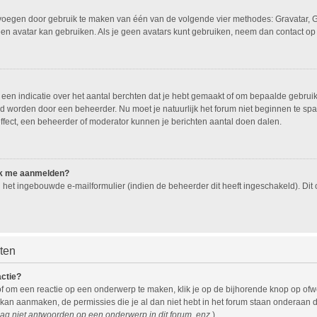
oevoegen door gebruik te maken van één van de volgende vier methodes: Gravatar, G
een avatar kan gebruiken. Als je geen avatars kunt gebruiken, neem dan contact op
n indicatie over het aantal berchten dat je hebt gemaakt of om bepaalde gebruiker
eld worden door een beheerder. Nu moet je natuurlijk het forum niet beginnen te 
effect, een beheerder of moderator kunnen je berichten aantal doen dalen.
 ik me aanmelden?
het ingebouwde e-mailformulier (indien de beheerder dit heeft ingeschakeld). Di
hten
actie?
f om een reactie op een onderwerp te maken, klik je op de bijhorende knop op of
 kan aanmaken, de permissies die je al dan niet hebt in het forum staan onderaan 
ag niet antwoorden op een onderwerp in dit forum, enz.
).