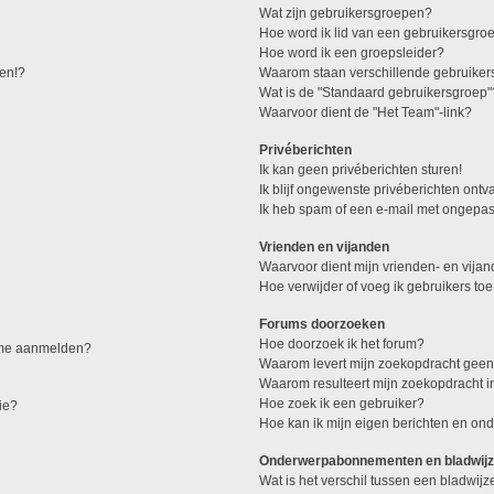
Wat zijn gebruikersgroepen?
Hoe word ik lid van een gebruikersgro
Hoe word ik een groepsleider?
den!?
Waarom staan verschillende gebruiker
Wat is de "Standaard gebruikersgroep"
Waarvoor dient de "Het Team"-link?
Privéberichten
Ik kan geen privéberichten sturen!
Ik blijf ongewenste privéberichten ont
Ik heb spam of een e-mail met ongepas
Vrienden en vijanden
Waarvoor dient mijn vrienden- en vijand
Hoe verwijder of voeg ik gebruikers toe
Forums doorzoeken
Hoe doorzoek ik het forum?
k me aanmelden?
Waarom levert mijn zoekopdracht geen
Waarom resulteert mijn zoekopdracht i
Hoe zoek ik een gebruiker?
ie?
Hoe kan ik mijn eigen berichten en o
Onderwerpabonnementen en bladwijz
Wat is het verschil tussen een bladwi