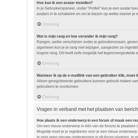
Hoe kan ik een avatar instellen?
In je Gebruikerspaneel, onder “Profiel” kun je een avatar t
avatars in te schakelen en om te kiezen op welke manier je 
Omhoog
Wat is mijn rang en hoe verander ik mijn rang?
Rangen, welke verschijnen onder je gebruikersnaam, geven ee
algemeen kun je je rang niet wijzigen, aangezien ze ingest
hogere rang. Dit heeft zelfs mogelijk het tegenovergestelde 
Omhoog
Wanneer ik op de e-maillink van een gebruiker klik, moet
Alleen geregistreerde gebruikers kunnen gebruik maken van 
gebruikers te voorkomen.
Omhoog
Vragen in verband met het plaatsen van beric
Hoe plaats ik een onderwerp in een forum of maak een re
Om een nieuw onderwerp in één van de forums te plaatsen o
Mogelijk moet je je registreren voor je een nieuw onderwerp
je mag geen nieuwe onderwerpen in dit forum plaatsen, je m