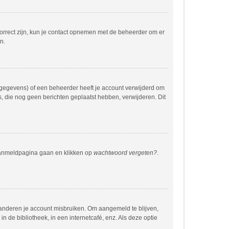
correct zijn, kun je contact opnemen met de beheerder om er
n.
 gegevens) of een beheerder heeft je account verwijderd om
rs, die nog geen berichten geplaatst hebben, verwijderen. Dit
 aanmeldpagina gaan en klikken op
wachtwoord vergeten?
.
 anderen je account misbruiken. Om aangemeld te blijven,
n de bibliotheek, in een internetcafé, enz. Als deze optie