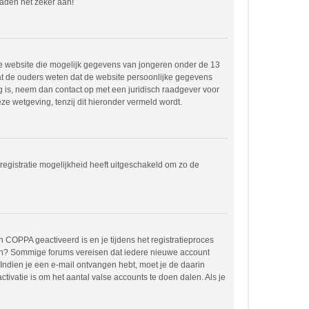
raden het zeker aan!
dere website die mogelijk gegevens van jongeren onder de 13
at de ouders weten dat de website persoonlijke gegevens
ing is, neem dan contact op met een juridisch raadgever voor
e wetgeving, tenzij dit hieronder vermeld wordt.
registratie mogelijkheid heeft uitgeschakeld om zo de
 COPPA geactiveerd is en je tijdens het registratieproces
orden? Sommige forums vereisen dat iedere nieuwe account
 Indien je een e-mail ontvangen hebt, moet je de daarin
ivatie is om het aantal valse accounts te doen dalen. Als je