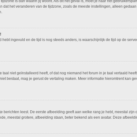
tijdzone is dan waarin jij woont. Als dit het geval is, moet je naar het gebruikers
n dat het veranderen van de tijdzone, zoals de meeste instellingen, alleen gedaan
n.
!
ed hebt ingevuld en de tijd is nog steeds anders, is waarschijnlijk de tijd op de ser
al niet geïnstalleerd heeft, of dat nog niemand het forum in je taal vertaald heeft.
nog niet bestaat, mag je gerust de vertaling maken. Meer informatie hieromtrent ka
 berichten leest. De eerste afbeelding geeft aan welke rang je hebt, meestal zijn d
ede, meestal grotere, afbeelding staan, beter bekend als een avatar. Deze afbeeldin