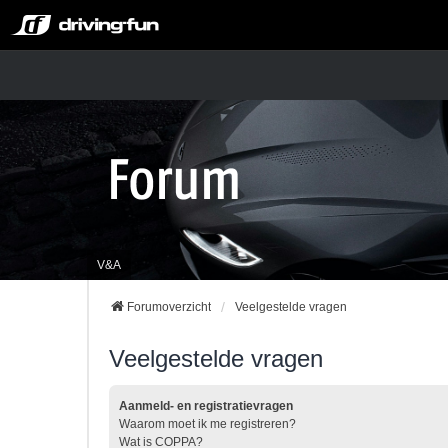
V&A
Forumoverzicht
Veelgestelde vragen
Veelgestelde vragen
Aanmeld- en registratievragen
Waarom moet ik me registreren?
Wat is COPPA?