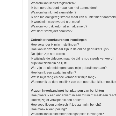
Waarom kan ik niet registreren?
Ik ben geregistreerd maar kan niet aanmelden!
Waarom kan ik niet aanmelden?
Ik heb me ooit geregistreerd maar kan nu niet meer aanmel
Ik weet mijn wachtwoord niet meer!
Waarom word ik automatisch afgemeld?
Wat doet "verwijder cookies"?
Gebruikersvoorkeuren en instellingen
Hoe verander ik mijn instellingen?
Hoe kan ik onzichtbaar zijn in de online gebruikers lijst?
De tijden zijn niet correct!
Ik wijzigde de tijdzone, maar de tijd is nog steeds verkeerd!
Mijn taal zit niet in de lijst!
Wat zijn de afbeeldingen naast mijn gebruikersnaam?
Hoe kan ik een avatar instellen?
Wat is mijn rang en hoe verander ik mijn rang?
Wanneer ik op de e-maillink van een gebruiker klik, moet i
Vragen in verband met het plaatsen van berichten
Hoe plaats ik een onderwerp in een forum of maak een react
Hoe wijzig of verwijder ik een bericht?
Hoe voeg ik een onderschrift toe aan mijn bericht?
Hoe maak ik een peiling?
Waarom kan ik niet meer peilingsopties toevoegen?