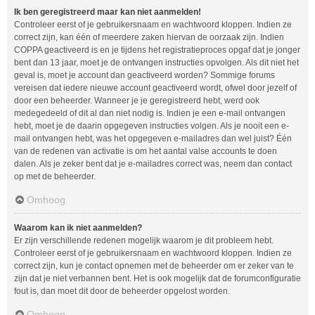
Ik ben geregistreerd maar kan niet aanmelden!
Controleer eerst of je gebruikersnaam en wachtwoord kloppen. Indien ze
correct zijn, kan één of meerdere zaken hiervan de oorzaak zijn. Indien
COPPA geactiveerd is en je tijdens het registratieproces opgaf dat je jonger
bent dan 13 jaar, moet je de ontvangen instructies opvolgen. Als dit niet het
geval is, moet je account dan geactiveerd worden? Sommige forums
vereisen dat iedere nieuwe account geactiveerd wordt, ofwel door jezelf of
door een beheerder. Wanneer je je geregistreerd hebt, werd ook
medegedeeld of dit al dan niet nodig is. Indien je een e-mail ontvangen
hebt, moet je de daarin opgegeven instructies volgen. Als je nooit een e-
mail ontvangen hebt, was het opgegeven e-mailadres dan wel juist? Één
van de redenen van activatie is om het aantal valse accounts te doen
dalen. Als je zeker bent dat je e-mailadres correct was, neem dan contact
op met de beheerder.
Omhoog
Waarom kan ik niet aanmelden?
Er zijn verschillende redenen mogelijk waarom je dit probleem hebt.
Controleer eerst of je gebruikersnaam en wachtwoord kloppen. Indien ze
correct zijn, kun je contact opnemen met de beheerder om er zeker van te
zijn dat je niet verbannen bent. Het is ook mogelijk dat de forumconfiguratie
fout is, dan moet dit door de beheerder opgelost worden.
Omhoog