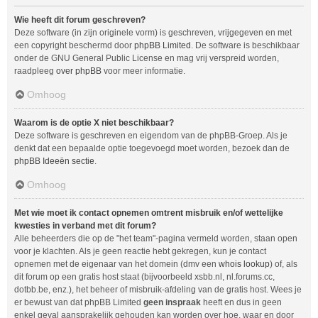
Wie heeft dit forum geschreven?
Deze software (in zijn originele vorm) is geschreven, vrijgegeven en met
een copyright beschermd door
phpBB Limited
. De software is beschikbaar
onder de GNU General Public License en mag vrij verspreid worden,
raadpleeg
over phpBB
voor meer informatie.
Omhoog
Waarom is de optie X niet beschikbaar?
Deze software is geschreven en eigendom van de phpBB-Groep. Als je
denkt dat een bepaalde optie toegevoegd moet worden, bezoek dan de
phpBB Ideeën sectie
.
Omhoog
Met wie moet ik contact opnemen omtrent misbruik en/of wettelijke
kwesties in verband met dit forum?
Alle beheerders die op de "het team"-pagina vermeld worden, staan open
voor je klachten. Als je geen reactie hebt gekregen, kun je contact
opnemen met de eigenaar van het domein (dmv een
whois lookup
) of, als
dit forum op een gratis host staat (bijvoorbeeld xsbb.nl, nl.forums.cc,
dotbb.be, enz.), het beheer of misbruik-afdeling van de gratis host. Wees je
er bewust van dat phpBB Limited
geen inspraak
heeft en dus in geen
enkel geval aansprakelijk gehouden kan worden over hoe, waar en door