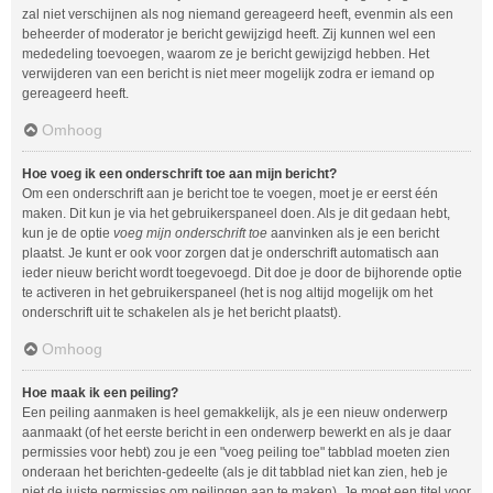
zal niet verschijnen als nog niemand gereageerd heeft, evenmin als een
beheerder of moderator je bericht gewijzigd heeft. Zij kunnen wel een
mededeling toevoegen, waarom ze je bericht gewijzigd hebben. Het
verwijderen van een bericht is niet meer mogelijk zodra er iemand op
gereageerd heeft.
Omhoog
Hoe voeg ik een onderschrift toe aan mijn bericht?
Om een onderschrift aan je bericht toe te voegen, moet je er eerst één
maken. Dit kun je via het gebruikerspaneel doen. Als je dit gedaan hebt,
kun je de optie
voeg mijn onderschrift toe
aanvinken als je een bericht
plaatst. Je kunt er ook voor zorgen dat je onderschrift automatisch aan
ieder nieuw bericht wordt toegevoegd. Dit doe je door de bijhorende optie
te activeren in het gebruikerspaneel (het is nog altijd mogelijk om het
onderschrift uit te schakelen als je het bericht plaatst).
Omhoog
Hoe maak ik een peiling?
Een peiling aanmaken is heel gemakkelijk, als je een nieuw onderwerp
aanmaakt (of het eerste bericht in een onderwerp bewerkt en als je daar
permissies voor hebt) zou je een "voeg peiling toe" tabblad moeten zien
onderaan het berichten-gedeelte (als je dit tabblad niet kan zien, heb je
niet de juiste permissies om peilingen aan te maken). Je moet een titel voor