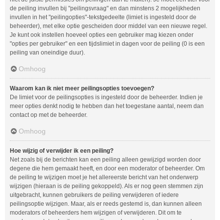
de peiling invullen bij "peilingsvraag" en dan minstens 2 mogelijkheden
invullen in het "peilingopties"-tekstgedeelte (limiet is ingesteld door de
beheerder), met elke optie gescheiden door middel van een nieuwe regel.
Je kunt ook instellen hoeveel opties een gebruiker mag kiezen onder
"opties per gebruiker" en een tijdslimiet in dagen voor de peiling (0 is een
peiling van oneindige duur).
Omhoog
Waarom kan ik niet meer peilingsopties toevoegen?
De limiet voor de peilingsopties is ingesteld door de beheerder. Indien je
meer opties denkt nodig te hebben dan het toegestane aantal, neem dan
contact op met de beheerder.
Omhoog
Hoe wijzig of verwijder ik een peiling?
Net zoals bij de berichten kan een peiling alleen gewijzigd worden door
degene die hem gemaakt heeft, en door een moderator of beheerder. Om
de peiling te wijzigen moet je het allereerste bericht van het onderwerp
wijzigen (hieraan is de peiling gekoppeld). Als er nog geen stemmen zijn
uitgebracht, kunnen gebruikers de peiling verwijderen of iedere
peilingsoptie wijzigen. Maar, als er reeds gestemd is, dan kunnen alleen
moderators of beheerders hem wijzigen of verwijderen. Dit om te