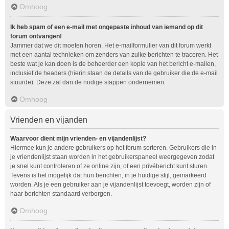
Omhoog
Ik heb spam of een e-mail met ongepaste inhoud van iemand op dit
forum ontvangen!
Jammer dat we dit moeten horen. Het e-mailformulier van dit forum werkt
met een aantal technieken om zenders van zulke berichten te traceren. Het
beste wat je kan doen is de beheerder een kopie van het bericht e-mailen,
inclusief de headers (hierin staan de details van de gebruiker die de e-mail
stuurde). Deze zal dan de nodige stappen ondernemen.
Omhoog
Vrienden en vijanden
Waarvoor dient mijn vrienden- en vijandenlijst?
Hiermee kun je andere gebruikers op het forum sorteren. Gebruikers die in
je vriendenlijst staan worden in het gebruikerspaneel weergegeven zodat
je snel kunt controleren of ze online zijn, of een privébericht kunt sturen.
Tevens is het mogelijk dat hun berichten, in je huidige stijl, gemarkeerd
worden. Als je een gebruiker aan je vijandenlijst toevoegt, worden zijn of
haar berichten standaard verborgen.
Omhoog