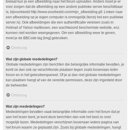
toelaat kun je een afbeelding naar het forum uploaden. Anders moet je er
voor zorgen dat de afbeelding op een andere publieke server beschikbaar
is, bijvoorbeeld http://www.voorbeeld.com/mijn_afbeelding.gif. Linken naar
een afbeelding op je eigen computer is onmogelijk (tenzij het een publieke
server is). Ook afbeeldingen die een authentificatie vereisen zoals in:
Hotmail of Yahoo mailboxen, een wachtwoord beschermde website, enz.
kunnen niet worden weergegeven. Om een afbeelding weer te geven,
moet je de BBCode tag [img] gebruiken.
Omhoog
Wat zijn globale mededelingen?
Globale mededelingen zijn berichten die belangrijke informatie bevatten, je
komt ze dan ook op verschillende plaatsen tegen zoals bovenaan ieder
forum en in het gebruikerspaneel. Of je al dan niet globale mededelingen
kan plaatsen hangt af van de vereiste permissies, deze zijn ingesteld door
de beheerder.
Omhoog
Wat zijn mededelingen?
Mededelingen bevatten vaak belangrijke informatie over het forum dat je
aan het lezen bent, je kunt deze berichten dan ook het best zo snel
mogelijk lezen. Mededelingen verschijnen bovenaan iedere pagina van
het forum waarin ze geplaatst zijn. Zoals bij globale mededelingen, hangt