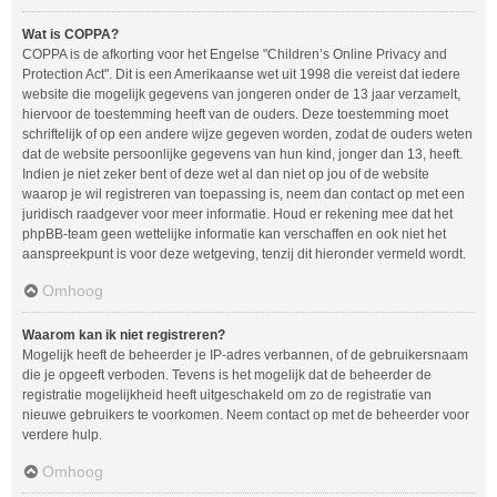
Wat is COPPA?
COPPA is de afkorting voor het Engelse "Children’s Online Privacy and
Protection Act". Dit is een Amerikaanse wet uit 1998 die vereist dat iedere
website die mogelijk gegevens van jongeren onder de 13 jaar verzamelt,
hiervoor de toestemming heeft van de ouders. Deze toestemming moet
schriftelijk of op een andere wijze gegeven worden, zodat de ouders weten
dat de website persoonlijke gegevens van hun kind, jonger dan 13, heeft.
Indien je niet zeker bent of deze wet al dan niet op jou of de website
waarop je wil registreren van toepassing is, neem dan contact op met een
juridisch raadgever voor meer informatie. Houd er rekening mee dat het
phpBB-team geen wettelijke informatie kan verschaffen en ook niet het
aanspreekpunt is voor deze wetgeving, tenzij dit hieronder vermeld wordt.
Omhoog
Waarom kan ik niet registreren?
Mogelijk heeft de beheerder je IP-adres verbannen, of de gebruikersnaam
die je opgeeft verboden. Tevens is het mogelijk dat de beheerder de
registratie mogelijkheid heeft uitgeschakeld om zo de registratie van
nieuwe gebruikers te voorkomen. Neem contact op met de beheerder voor
verdere hulp.
Omhoog