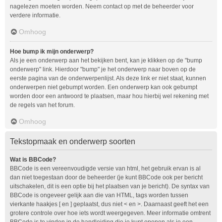
nagelezen moeten worden. Neem contact op met de beheerder voor
verdere informatie.
Omhoog
Hoe bump ik mijn onderwerp?
Als je een onderwerp aan het bekijken bent, kan je klikken op de "bump
onderwerp" link. Hierdoor "bump" je het onderwerp naar boven op de
eerste pagina van de onderwerpenlijst. Als deze link er niet staat, kunnen
onderwerpen niet gebumpt worden. Een onderwerp kan ook gebumpt
worden door een antwoord te plaatsen, maar hou hierbij wel rekening met
de regels van het forum.
Omhoog
Tekstopmaak en onderwerp soorten
Wat is BBCode?
BBCode is een vereenvoudigde versie van html, het gebruik ervan is al
dan niet toegestaan door de beheerder (je kunt BBCode ook per bericht
uitschakelen, dit is een optie bij het plaatsen van je bericht). De syntax van
BBCode is ongeveer gelijk aan die van HTML, tags worden tussen
vierkante haakjes [ en ] geplaatst, dus niet < en >. Daarnaast geeft het een
grotere controle over hoe iets wordt weergegeven. Meer informatie omtrent
BBCode is te vinden in de handleiding die je kunt openen als je een