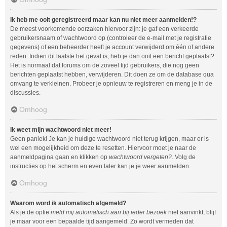
Ik heb me ooit geregistreerd maar kan nu niet meer aanmelden!?
De meest voorkomende oorzaken hiervoor zijn: je gaf een verkeerde
gebruikersnaam of wachtwoord op (controleer de e-mail met je registratie
gegevens) of een beheerder heeft je account verwijderd om één of andere
reden. Indien dit laatste het geval is, heb je dan ooit een bericht geplaatst?
Het is normaal dat forums om de zoveel tijd gebruikers, die nog geen
berichten geplaatst hebben, verwijderen. Dit doen ze om de database qua
omvang te verkleinen. Probeer je opnieuw te registreren en meng je in de
discussies.
Omhoog
Ik weet mijn wachtwoord niet meer!
Geen paniek! Je kan je huidige wachtwoord niet terug krijgen, maar er is
wel een mogelijkheid om deze te resetten. Hiervoor moet je naar de
aanmeldpagina gaan en klikken op
wachtwoord vergeten?
. Volg de
instructies op het scherm en even later kan je je weer aanmelden.
Omhoog
Waarom word ik automatisch afgemeld?
Als je de optie
meld mij automatisch aan bij ieder bezoek
niet aanvinkt, blijf
je maar voor een bepaalde tijd aangemeld. Zo wordt vermeden dat