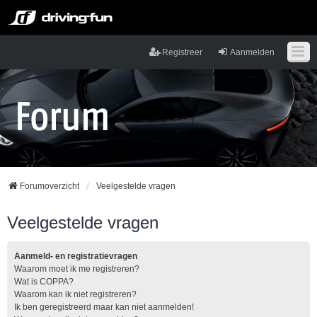
Registreer
Aanmelden
Forumoverzicht
Veelgestelde vragen
Veelgestelde vragen
Aanmeld- en registratievragen
Waarom moet ik me registreren?
Wat is COPPA?
Waarom kan ik niet registreren?
Ik ben geregistreerd maar kan niet aanmelden!