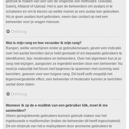
gebruik te maken van één van de volgende vier methodes: Gravatar,
Galerij, Afstand of Upload. Het is aan de beheerders om avatars in te
schakelen en om te kiezen op welke manier je een avatar kan gebruiken.
Als je geen avatars kunt gebruiken, neem dan contact op met een
beheerder voor je vragen hierover.
Omhoog
Wat is mijn rang en hoe verander ik mijn rang?
Rangen, welke verschijnen onder je gebruikersnaam, geven een indicatie
over het aantal berchten dat je hebt gemaakt of om bepaalde gebruikers te
identificeren, bijv. moderators en beheerders. Over het algemeen kun je je
rang niet wijzigen, aangezien ze ingesteld worden door een beheerder. Nu
moet je natuurlijk het forum niet beginnen te spammen met onzinnig veel
berichten, gewoon voor een hogere rang. Dit heeft zelfs mogelijk het
tegenovergestelde effect, een beheerder of moderator kunnen je berichten
aantal doen dalen.
Omhoog
Wanneer ik op de e-maillink van een gebruiker klik, moet ik me
aanmelden?
Alleen geregistreerde gebruikers kunnen gebruik maken van het
ingebouwde e-mailformulier (indien de beheerder dit heeft ingeschakeld).
Dit om misbruik van het e-mailsysteem door anonieme gebruikers te