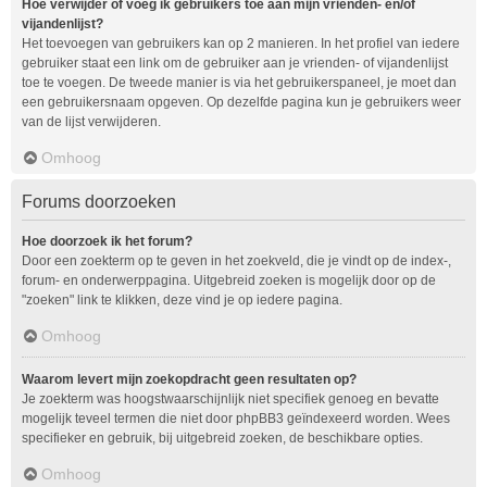
Hoe verwijder of voeg ik gebruikers toe aan mijn vrienden- en/of
vijandenlijst?
Het toevoegen van gebruikers kan op 2 manieren. In het profiel van iedere
gebruiker staat een link om de gebruiker aan je vrienden- of vijandenlijst
toe te voegen. De tweede manier is via het gebruikerspaneel, je moet dan
een gebruikersnaam opgeven. Op dezelfde pagina kun je gebruikers weer
van de lijst verwijderen.
Omhoog
Forums doorzoeken
Hoe doorzoek ik het forum?
Door een zoekterm op te geven in het zoekveld, die je vindt op de index-,
forum- en onderwerppagina. Uitgebreid zoeken is mogelijk door op de
"zoeken" link te klikken, deze vind je op iedere pagina.
Omhoog
Waarom levert mijn zoekopdracht geen resultaten op?
Je zoekterm was hoogstwaarschijnlijk niet specifiek genoeg en bevatte
mogelijk teveel termen die niet door phpBB3 geïndexeerd worden. Wees
specifieker en gebruik, bij uitgebreid zoeken, de beschikbare opties.
Omhoog