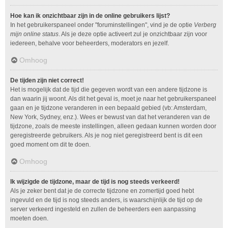
Hoe kan ik onzichtbaar zijn in de online gebruikers lijst?
In het gebruikerspaneel onder "foruminstellingen", vind je de optie
Verberg
mijn online status
. Als je deze optie activeert zul je onzichtbaar zijn voor
iedereen, behalve voor beheerders, moderators en jezelf.
Omhoog
De tijden zijn niet correct!
Het is mogelijk dat de tijd die gegeven wordt van een andere tijdzone is
dan waarin jij woont. Als dit het geval is, moet je naar het gebruikerspaneel
gaan en je tijdzone veranderen in een bepaald gebied (vb: Amsterdam,
New York, Sydney, enz.). Wees er bewust van dat het veranderen van de
tijdzone, zoals de meeste instellingen, alleen gedaan kunnen worden door
geregistreerde gebruikers. Als je nog niet geregistreerd bent is dit een
goed moment om dit te doen.
Omhoog
Ik wijzigde de tijdzone, maar de tijd is nog steeds verkeerd!
Als je zeker bent dat je de correcte tijdzone en zomertijd goed hebt
ingevuld en de tijd is nog steeds anders, is waarschijnlijk de tijd op de
server verkeerd ingesteld en zullen de beheerders een aanpassing
moeten doen.