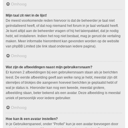
Omhoog
Mijn taal zit niet in de lijst!
De meest voorkomende reden hiervoor is dat de beheerder je taal niet
geïnstalleerd heeft, of dat nog niemand het forum in je taal vertaald heeft.
Je kunt altijd aan de beheerder vragen of hij het talenpakket, dat je nodig
hebt, wil installeren. Indien het nog niet bestaat, mag je gerust de vertaling
maken. Meer informatie hieromtrent kan gevonden worden op de website
van phpBB Limited (de link staat onderaan iedere pagina).
Omhoog
Wat zijn de afbeeldingen naast mijn gebruikersnaam?
Er kunnen 2 afbeeldingen bij een gebruikersnaam staan als je berichten
leest. De eerste afbeelding geeft aan welke rang je hebt, meestal zijn dit
sterretjes of blokjes die aangeven hoeveel berichten je geplaatst hebt of
wat je status is. Hieronder kan nog een tweede, meestal grotere,
afbeelding staan, beter bekend als een avatar. Deze afbeelding is meestal
uniek of persoonlijk voor iedere gebruiker.
Omhoog
Hoe kan ik een avatar instellen?
In je Gebruikerspaneel, onder “Profiel” kun je een avatar toevoegen door