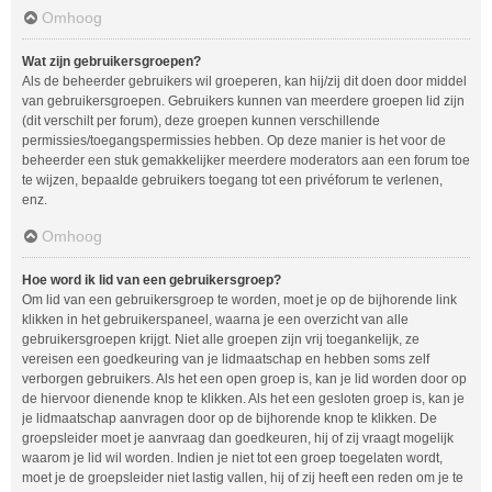
Omhoog
Wat zijn gebruikersgroepen?
Als de beheerder gebruikers wil groeperen, kan hij/zij dit doen door middel
van gebruikersgroepen. Gebruikers kunnen van meerdere groepen lid zijn
(dit verschilt per forum), deze groepen kunnen verschillende
permissies/toegangspermissies hebben. Op deze manier is het voor de
beheerder een stuk gemakkelijker meerdere moderators aan een forum toe
te wijzen, bepaalde gebruikers toegang tot een privéforum te verlenen,
enz.
Omhoog
Hoe word ik lid van een gebruikersgroep?
Om lid van een gebruikersgroep te worden, moet je op de bijhorende link
klikken in het gebruikerspaneel, waarna je een overzicht van alle
gebruikersgroepen krijgt. Niet alle groepen zijn vrij toegankelijk, ze
vereisen een goedkeuring van je lidmaatschap en hebben soms zelf
verborgen gebruikers. Als het een open groep is, kan je lid worden door op
de hiervoor dienende knop te klikken. Als het een gesloten groep is, kan je
je lidmaatschap aanvragen door op de bijhorende knop te klikken. De
groepsleider moet je aanvraag dan goedkeuren, hij of zij vraagt mogelijk
waarom je lid wil worden. Indien je niet tot een groep toegelaten wordt,
moet je de groepsleider niet lastig vallen, hij of zij heeft een reden om je te