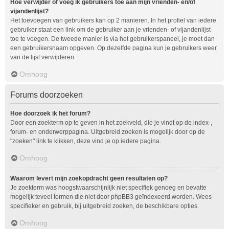
Hoe verwijder of voeg ik gebruikers toe aan mijn vrienden- en/of
vijandenlijst?
Het toevoegen van gebruikers kan op 2 manieren. In het profiel van iedere
gebruiker staat een link om de gebruiker aan je vrienden- of vijandenlijst
toe te voegen. De tweede manier is via het gebruikerspaneel, je moet dan
een gebruikersnaam opgeven. Op dezelfde pagina kun je gebruikers weer
van de lijst verwijderen.
Omhoog
Forums doorzoeken
Hoe doorzoek ik het forum?
Door een zoekterm op te geven in het zoekveld, die je vindt op de index-,
forum- en onderwerppagina. Uitgebreid zoeken is mogelijk door op de
"zoeken" link te klikken, deze vind je op iedere pagina.
Omhoog
Waarom levert mijn zoekopdracht geen resultaten op?
Je zoekterm was hoogstwaarschijnlijk niet specifiek genoeg en bevatte
mogelijk teveel termen die niet door phpBB3 geïndexeerd worden. Wees
specifieker en gebruik, bij uitgebreid zoeken, de beschikbare opties.
Omhoog