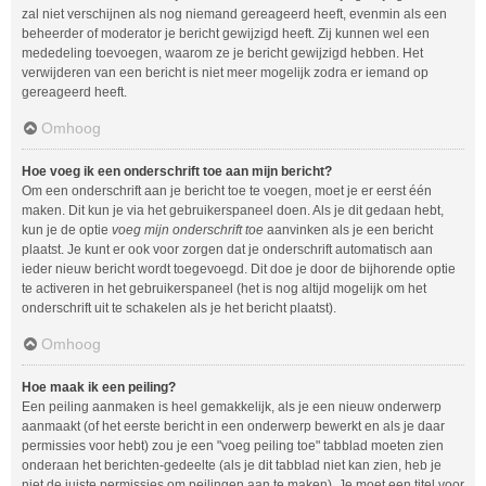
zal niet verschijnen als nog niemand gereageerd heeft, evenmin als een
beheerder of moderator je bericht gewijzigd heeft. Zij kunnen wel een
mededeling toevoegen, waarom ze je bericht gewijzigd hebben. Het
verwijderen van een bericht is niet meer mogelijk zodra er iemand op
gereageerd heeft.
Omhoog
Hoe voeg ik een onderschrift toe aan mijn bericht?
Om een onderschrift aan je bericht toe te voegen, moet je er eerst één
maken. Dit kun je via het gebruikerspaneel doen. Als je dit gedaan hebt,
kun je de optie
voeg mijn onderschrift toe
aanvinken als je een bericht
plaatst. Je kunt er ook voor zorgen dat je onderschrift automatisch aan
ieder nieuw bericht wordt toegevoegd. Dit doe je door de bijhorende optie
te activeren in het gebruikerspaneel (het is nog altijd mogelijk om het
onderschrift uit te schakelen als je het bericht plaatst).
Omhoog
Hoe maak ik een peiling?
Een peiling aanmaken is heel gemakkelijk, als je een nieuw onderwerp
aanmaakt (of het eerste bericht in een onderwerp bewerkt en als je daar
permissies voor hebt) zou je een "voeg peiling toe" tabblad moeten zien
onderaan het berichten-gedeelte (als je dit tabblad niet kan zien, heb je
niet de juiste permissies om peilingen aan te maken). Je moet een titel voor