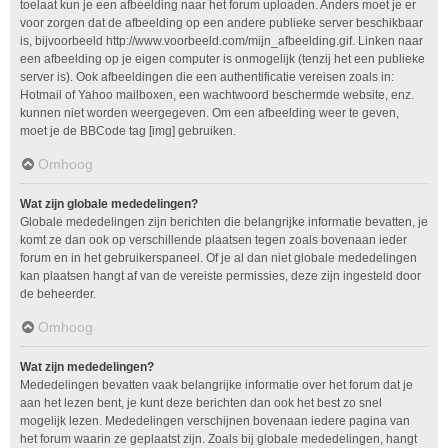
toelaat kun je een afbeelding naar het forum uploaden. Anders moet je er
voor zorgen dat de afbeelding op een andere publieke server beschikbaar
is, bijvoorbeeld http://www.voorbeeld.com/mijn_afbeelding.gif. Linken naar
een afbeelding op je eigen computer is onmogelijk (tenzij het een publieke
server is). Ook afbeeldingen die een authentificatie vereisen zoals in:
Hotmail of Yahoo mailboxen, een wachtwoord beschermde website, enz.
kunnen niet worden weergegeven. Om een afbeelding weer te geven,
moet je de BBCode tag [img] gebruiken.
Omhoog
Wat zijn globale mededelingen?
Globale mededelingen zijn berichten die belangrijke informatie bevatten, je
komt ze dan ook op verschillende plaatsen tegen zoals bovenaan ieder
forum en in het gebruikerspaneel. Of je al dan niet globale mededelingen
kan plaatsen hangt af van de vereiste permissies, deze zijn ingesteld door
de beheerder.
Omhoog
Wat zijn mededelingen?
Mededelingen bevatten vaak belangrijke informatie over het forum dat je
aan het lezen bent, je kunt deze berichten dan ook het best zo snel
mogelijk lezen. Mededelingen verschijnen bovenaan iedere pagina van
het forum waarin ze geplaatst zijn. Zoals bij globale mededelingen, hangt