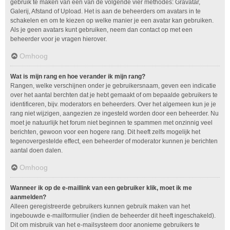
gebruik te maken van één van de volgende vier methodes: Gravatar,
Galerij, Afstand of Upload. Het is aan de beheerders om avatars in te
schakelen en om te kiezen op welke manier je een avatar kan gebruiken.
Als je geen avatars kunt gebruiken, neem dan contact op met een
beheerder voor je vragen hierover.
Omhoog
Wat is mijn rang en hoe verander ik mijn rang?
Rangen, welke verschijnen onder je gebruikersnaam, geven een indicatie
over het aantal berchten dat je hebt gemaakt of om bepaalde gebruikers te
identificeren, bijv. moderators en beheerders. Over het algemeen kun je je
rang niet wijzigen, aangezien ze ingesteld worden door een beheerder. Nu
moet je natuurlijk het forum niet beginnen te spammen met onzinnig veel
berichten, gewoon voor een hogere rang. Dit heeft zelfs mogelijk het
tegenovergestelde effect, een beheerder of moderator kunnen je berichten
aantal doen dalen.
Omhoog
Wanneer ik op de e-maillink van een gebruiker klik, moet ik me
aanmelden?
Alleen geregistreerde gebruikers kunnen gebruik maken van het
ingebouwde e-mailformulier (indien de beheerder dit heeft ingeschakeld).
Dit om misbruik van het e-mailsysteem door anonieme gebruikers te