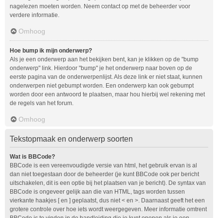
nagelezen moeten worden. Neem contact op met de beheerder voor
verdere informatie.
Omhoog
Hoe bump ik mijn onderwerp?
Als je een onderwerp aan het bekijken bent, kan je klikken op de "bump
onderwerp" link. Hierdoor "bump" je het onderwerp naar boven op de
eerste pagina van de onderwerpenlijst. Als deze link er niet staat, kunnen
onderwerpen niet gebumpt worden. Een onderwerp kan ook gebumpt
worden door een antwoord te plaatsen, maar hou hierbij wel rekening met
de regels van het forum.
Omhoog
Tekstopmaak en onderwerp soorten
Wat is BBCode?
BBCode is een vereenvoudigde versie van html, het gebruik ervan is al
dan niet toegestaan door de beheerder (je kunt BBCode ook per bericht
uitschakelen, dit is een optie bij het plaatsen van je bericht). De syntax van
BBCode is ongeveer gelijk aan die van HTML, tags worden tussen
vierkante haakjes [ en ] geplaatst, dus niet < en >. Daarnaast geeft het een
grotere controle over hoe iets wordt weergegeven. Meer informatie omtrent
BBCode is te vinden in de handleiding die je kunt openen als je een