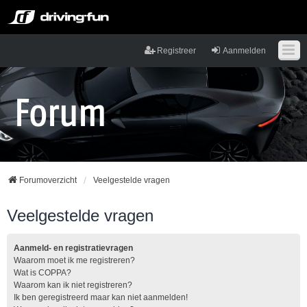
Registreer
Aanmelden
Forumoverzicht
Veelgestelde vragen
Veelgestelde vragen
Aanmeld- en registratievragen
Waarom moet ik me registreren?
Wat is COPPA?
Waarom kan ik niet registreren?
Ik ben geregistreerd maar kan niet aanmelden!