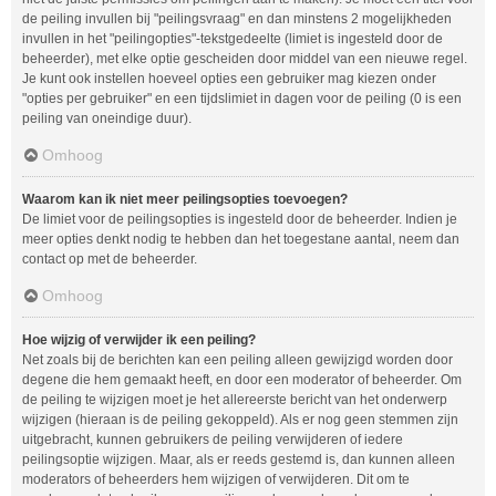
de peiling invullen bij "peilingsvraag" en dan minstens 2 mogelijkheden
invullen in het "peilingopties"-tekstgedeelte (limiet is ingesteld door de
beheerder), met elke optie gescheiden door middel van een nieuwe regel.
Je kunt ook instellen hoeveel opties een gebruiker mag kiezen onder
"opties per gebruiker" en een tijdslimiet in dagen voor de peiling (0 is een
peiling van oneindige duur).
Omhoog
Waarom kan ik niet meer peilingsopties toevoegen?
De limiet voor de peilingsopties is ingesteld door de beheerder. Indien je
meer opties denkt nodig te hebben dan het toegestane aantal, neem dan
contact op met de beheerder.
Omhoog
Hoe wijzig of verwijder ik een peiling?
Net zoals bij de berichten kan een peiling alleen gewijzigd worden door
degene die hem gemaakt heeft, en door een moderator of beheerder. Om
de peiling te wijzigen moet je het allereerste bericht van het onderwerp
wijzigen (hieraan is de peiling gekoppeld). Als er nog geen stemmen zijn
uitgebracht, kunnen gebruikers de peiling verwijderen of iedere
peilingsoptie wijzigen. Maar, als er reeds gestemd is, dan kunnen alleen
moderators of beheerders hem wijzigen of verwijderen. Dit om te