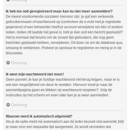
Ik heb me ooit geregistreerd maar kan nu niet meer aanmelden!?
De meest voorkomende oorzaken hiervoor zijn: je gaf een verkeerde
gebruikersnaam of wachtwoord op (controleer de e-mail met je registratie
gegevens) of een beheerder heeft je account verwijderd om één of andere
reden. Indien dit laatste het geval is, heb je dan ooit een bericht geplaatst?
Het is normaal dat forums om de zoveel tijd gebruikers, die nog geen
berichten geplaatst hebben, verwijderen. Dit doen ze om de database qua
omvang te verkleinen. Probeer je opnieuw te registreren en meng je in de
discussies.
Omhoog
Ik weet mijn wachtwoord niet meer!
Geen paniek! Je kan je huidige wachtwoord niet terug krijgen, maar er is
wel een mogelijkheid om deze te resetten. Hiervoor moet je naar de
aanmeldpagina gaan en klikken op
wachtwoord vergeten?
. Volg de
instructies op het scherm en even later kan je je weer aanmelden.
Omhoog
Waarom word ik automatisch afgemeld?
Als je de optie
meld mij automatisch aan bij ieder bezoek
niet aanvinkt, blijf
je maar voor een bepaalde tijd aangemeld. Zo wordt vermeden dat