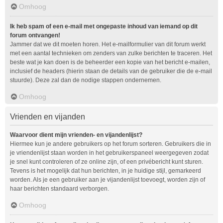
Omhoog
Ik heb spam of een e-mail met ongepaste inhoud van iemand op dit
forum ontvangen!
Jammer dat we dit moeten horen. Het e-mailformulier van dit forum werkt
met een aantal technieken om zenders van zulke berichten te traceren. Het
beste wat je kan doen is de beheerder een kopie van het bericht e-mailen,
inclusief de headers (hierin staan de details van de gebruiker die de e-mail
stuurde). Deze zal dan de nodige stappen ondernemen.
Omhoog
Vrienden en vijanden
Waarvoor dient mijn vrienden- en vijandenlijst?
Hiermee kun je andere gebruikers op het forum sorteren. Gebruikers die in
je vriendenlijst staan worden in het gebruikerspaneel weergegeven zodat
je snel kunt controleren of ze online zijn, of een privébericht kunt sturen.
Tevens is het mogelijk dat hun berichten, in je huidige stijl, gemarkeerd
worden. Als je een gebruiker aan je vijandenlijst toevoegt, worden zijn of
haar berichten standaard verborgen.
Omhoog