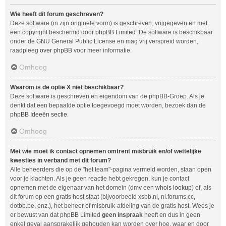
Wie heeft dit forum geschreven?
Deze software (in zijn originele vorm) is geschreven, vrijgegeven en met
een copyright beschermd door
phpBB Limited
. De software is beschikbaar
onder de GNU General Public License en mag vrij verspreid worden,
raadpleeg
over phpBB
voor meer informatie.
Omhoog
Waarom is de optie X niet beschikbaar?
Deze software is geschreven en eigendom van de phpBB-Groep. Als je
denkt dat een bepaalde optie toegevoegd moet worden, bezoek dan de
phpBB Ideeën sectie
.
Omhoog
Met wie moet ik contact opnemen omtrent misbruik en/of wettelijke
kwesties in verband met dit forum?
Alle beheerders die op de "het team"-pagina vermeld worden, staan open
voor je klachten. Als je geen reactie hebt gekregen, kun je contact
opnemen met de eigenaar van het domein (dmv een
whois lookup
) of, als
dit forum op een gratis host staat (bijvoorbeeld xsbb.nl, nl.forums.cc,
dotbb.be, enz.), het beheer of misbruik-afdeling van de gratis host. Wees je
er bewust van dat phpBB Limited
geen inspraak
heeft en dus in geen
enkel geval aansprakelijk gehouden kan worden over hoe, waar en door