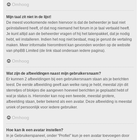
Omhoog
Mijn taal zit niet in de lijst!
De meest voorkomende reden hiervoor is dat de beheerder je taal niet
geïnstalleerd heeft, of dat nog niemand het forum in je taal vertaald heeft.
Je kunt altijd aan de beheerder vragen of hij het talenpakket, dat je nodig
hebt, wil installeren. Indien het nog niet bestaat, mag je gerust de vertaling
maken. Meer informatie hieromtrent kan gevonden worden op de website
van phpBB Limited (de link staat onderaan iedere pagina).
Omhoog
Wat zijn de afbeeldingen naast mijn gebruikersnaam?
Er kunnen 2 afbeeldingen bij een gebruikersnaam staan als je berichten
leest. De eerste afbeelding geeft aan welke rang je hebt, meestal zijn dit
sterretjes of blokjes die aangeven hoeveel berichten je geplaatst hebt of
wat je status is. Hieronder kan nog een tweede, meestal grotere,
afbeelding staan, beter bekend als een avatar. Deze afbeelding is meestal
uniek of persoonlijk voor iedere gebruiker.
Omhoog
Hoe kan ik een avatar instellen?
In je Gebruikerspaneel, onder “Profiel” kun je een avatar toevoegen door