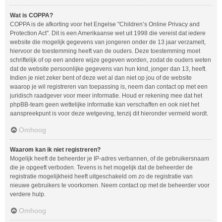
Wat is COPPA?
COPPA is de afkorting voor het Engelse "Children’s Online Privacy and
Protection Act". Dit is een Amerikaanse wet uit 1998 die vereist dat iedere
website die mogelijk gegevens van jongeren onder de 13 jaar verzamelt,
hiervoor de toestemming heeft van de ouders. Deze toestemming moet
schriftelijk of op een andere wijze gegeven worden, zodat de ouders weten
dat de website persoonlijke gegevens van hun kind, jonger dan 13, heeft.
Indien je niet zeker bent of deze wet al dan niet op jou of de website
waarop je wil registreren van toepassing is, neem dan contact op met een
juridisch raadgever voor meer informatie. Houd er rekening mee dat het
phpBB-team geen wettelijke informatie kan verschaffen en ook niet het
aanspreekpunt is voor deze wetgeving, tenzij dit hieronder vermeld wordt.
Omhoog
Waarom kan ik niet registreren?
Mogelijk heeft de beheerder je IP-adres verbannen, of de gebruikersnaam
die je opgeeft verboden. Tevens is het mogelijk dat de beheerder de
registratie mogelijkheid heeft uitgeschakeld om zo de registratie van
nieuwe gebruikers te voorkomen. Neem contact op met de beheerder voor
verdere hulp.
Omhoog