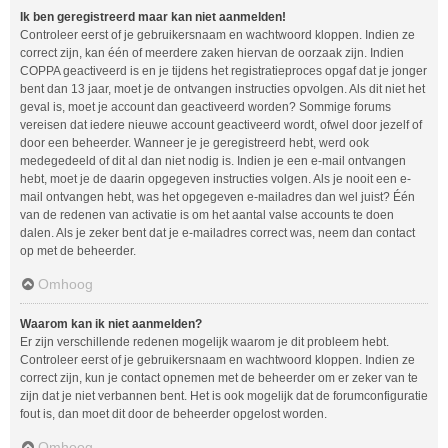
Ik ben geregistreerd maar kan niet aanmelden!
Controleer eerst of je gebruikersnaam en wachtwoord kloppen. Indien ze
correct zijn, kan één of meerdere zaken hiervan de oorzaak zijn. Indien
COPPA geactiveerd is en je tijdens het registratieproces opgaf dat je jonger
bent dan 13 jaar, moet je de ontvangen instructies opvolgen. Als dit niet het
geval is, moet je account dan geactiveerd worden? Sommige forums
vereisen dat iedere nieuwe account geactiveerd wordt, ofwel door jezelf of
door een beheerder. Wanneer je je geregistreerd hebt, werd ook
medegedeeld of dit al dan niet nodig is. Indien je een e-mail ontvangen
hebt, moet je de daarin opgegeven instructies volgen. Als je nooit een e-
mail ontvangen hebt, was het opgegeven e-mailadres dan wel juist? Één
van de redenen van activatie is om het aantal valse accounts te doen
dalen. Als je zeker bent dat je e-mailadres correct was, neem dan contact
op met de beheerder.
Omhoog
Waarom kan ik niet aanmelden?
Er zijn verschillende redenen mogelijk waarom je dit probleem hebt.
Controleer eerst of je gebruikersnaam en wachtwoord kloppen. Indien ze
correct zijn, kun je contact opnemen met de beheerder om er zeker van te
zijn dat je niet verbannen bent. Het is ook mogelijk dat de forumconfiguratie
fout is, dan moet dit door de beheerder opgelost worden.
Omhoog