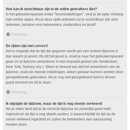
Hoe kan ik onzichtbaar zijn in de online gebruikers lijst?
In het gebruikerspaneel onder "foruminstellingen", vind je de optie
Verberg
mijn online status
. Als je deze optie activeert zul je onzichtbaar zijn voor
iedereen, behalve voor beheerders, moderators en jezelf.
Omhoog
De tijden zijn niet correct!
Het is mogelijk dat de tijd die gegeven wordt van een andere tijdzone is
dan waarin jij woont. Als dit het geval is, moet je naar het gebruikerspaneel
gaan en je tijdzone veranderen in een bepaald gebied (vb: Amsterdam,
New York, Sydney, enz.). Wees er bewust van dat het veranderen van de
tijdzone, zoals de meeste instellingen, alleen gedaan kunnen worden door
geregistreerde gebruikers. Als je nog niet geregistreerd bent is dit een
goed moment om dit te doen.
Omhoog
Ik wijzigde de tijdzone, maar de tijd is nog steeds verkeerd!
Als je zeker bent dat je de correcte tijdzone en zomertijd goed hebt
ingevuld en de tijd is nog steeds anders, is waarschijnlijk de tijd op de
server verkeerd ingesteld en zullen de beheerders een aanpassing
moeten doen.