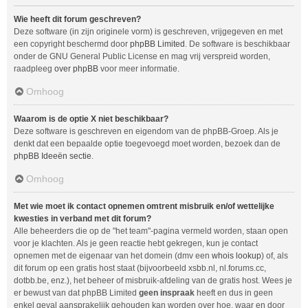
Wie heeft dit forum geschreven?
Deze software (in zijn originele vorm) is geschreven, vrijgegeven en met
een copyright beschermd door
phpBB Limited
. De software is beschikbaar
onder de GNU General Public License en mag vrij verspreid worden,
raadpleeg
over phpBB
voor meer informatie.
Omhoog
Waarom is de optie X niet beschikbaar?
Deze software is geschreven en eigendom van de phpBB-Groep. Als je
denkt dat een bepaalde optie toegevoegd moet worden, bezoek dan de
phpBB Ideeën sectie
.
Omhoog
Met wie moet ik contact opnemen omtrent misbruik en/of wettelijke
kwesties in verband met dit forum?
Alle beheerders die op de "het team"-pagina vermeld worden, staan open
voor je klachten. Als je geen reactie hebt gekregen, kun je contact
opnemen met de eigenaar van het domein (dmv een
whois lookup
) of, als
dit forum op een gratis host staat (bijvoorbeeld xsbb.nl, nl.forums.cc,
dotbb.be, enz.), het beheer of misbruik-afdeling van de gratis host. Wees je
er bewust van dat phpBB Limited
geen inspraak
heeft en dus in geen
enkel geval aansprakelijk gehouden kan worden over hoe, waar en door