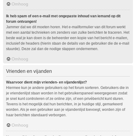
Omhoog
Ik heb spam of een e-mail met ongepaste inhoud van iemand op dit
forum ontvangen!
Jammer dat we dit moeten horen. Het e-mailformulier van dit forum werkt
met een aantal technieken om zenders van zulke berichten te traceren. Het
beste wat je kan doen is de beheerder een kopie van het bericht e-mailen,
inclusief de headers (hierin staan de details van de gebruiker die de e-mail
stuurde). Deze zal dan de nodige stappen ondernemen.
Omhoog
Vrienden en vijanden
Waarvoor dient mijn vrienden- en vijandenlijst?
Hiermee kun je andere gebruikers op het forum sorteren. Gebruikers die in
je vriendenlijst staan worden in het gebruikerspaneel weergegeven zodat
je snel kunt controleren of ze online zijn, of een privébericht kunt sturen.
Tevens is het mogelijk dat hun berichten, in je huidige stijl, gemarkeerd
worden. Als je een gebruiker aan je vijandenlijst toevoegt, worden zijn of
haar berichten standaard verborgen.
Omhoog