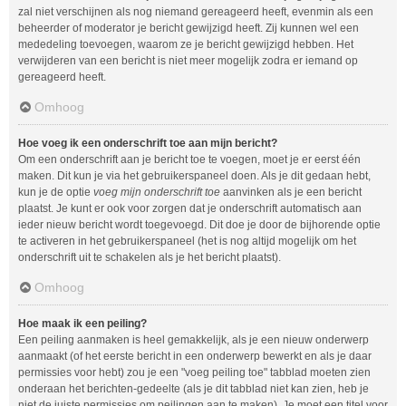
zal niet verschijnen als nog niemand gereageerd heeft, evenmin als een
beheerder of moderator je bericht gewijzigd heeft. Zij kunnen wel een
mededeling toevoegen, waarom ze je bericht gewijzigd hebben. Het
verwijderen van een bericht is niet meer mogelijk zodra er iemand op
gereageerd heeft.
Omhoog
Hoe voeg ik een onderschrift toe aan mijn bericht?
Om een onderschrift aan je bericht toe te voegen, moet je er eerst één
maken. Dit kun je via het gebruikerspaneel doen. Als je dit gedaan hebt,
kun je de optie
voeg mijn onderschrift toe
aanvinken als je een bericht
plaatst. Je kunt er ook voor zorgen dat je onderschrift automatisch aan
ieder nieuw bericht wordt toegevoegd. Dit doe je door de bijhorende optie
te activeren in het gebruikerspaneel (het is nog altijd mogelijk om het
onderschrift uit te schakelen als je het bericht plaatst).
Omhoog
Hoe maak ik een peiling?
Een peiling aanmaken is heel gemakkelijk, als je een nieuw onderwerp
aanmaakt (of het eerste bericht in een onderwerp bewerkt en als je daar
permissies voor hebt) zou je een "voeg peiling toe" tabblad moeten zien
onderaan het berichten-gedeelte (als je dit tabblad niet kan zien, heb je
niet de juiste permissies om peilingen aan te maken). Je moet een titel voor