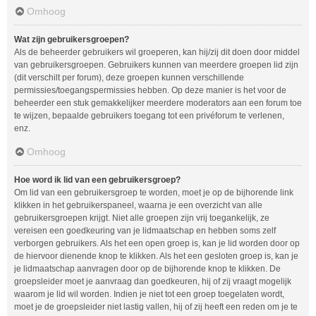
Omhoog
Wat zijn gebruikersgroepen?
Als de beheerder gebruikers wil groeperen, kan hij/zij dit doen door middel
van gebruikersgroepen. Gebruikers kunnen van meerdere groepen lid zijn
(dit verschilt per forum), deze groepen kunnen verschillende
permissies/toegangspermissies hebben. Op deze manier is het voor de
beheerder een stuk gemakkelijker meerdere moderators aan een forum toe
te wijzen, bepaalde gebruikers toegang tot een privéforum te verlenen,
enz.
Omhoog
Hoe word ik lid van een gebruikersgroep?
Om lid van een gebruikersgroep te worden, moet je op de bijhorende link
klikken in het gebruikerspaneel, waarna je een overzicht van alle
gebruikersgroepen krijgt. Niet alle groepen zijn vrij toegankelijk, ze
vereisen een goedkeuring van je lidmaatschap en hebben soms zelf
verborgen gebruikers. Als het een open groep is, kan je lid worden door op
de hiervoor dienende knop te klikken. Als het een gesloten groep is, kan je
je lidmaatschap aanvragen door op de bijhorende knop te klikken. De
groepsleider moet je aanvraag dan goedkeuren, hij of zij vraagt mogelijk
waarom je lid wil worden. Indien je niet tot een groep toegelaten wordt,
moet je de groepsleider niet lastig vallen, hij of zij heeft een reden om je te