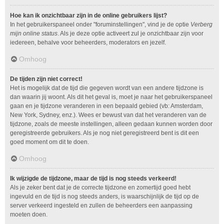
Hoe kan ik onzichtbaar zijn in de online gebruikers lijst?
In het gebruikerspaneel onder "foruminstellingen", vind je de optie
Verberg
mijn online status
. Als je deze optie activeert zul je onzichtbaar zijn voor
iedereen, behalve voor beheerders, moderators en jezelf.
Omhoog
De tijden zijn niet correct!
Het is mogelijk dat de tijd die gegeven wordt van een andere tijdzone is
dan waarin jij woont. Als dit het geval is, moet je naar het gebruikerspaneel
gaan en je tijdzone veranderen in een bepaald gebied (vb: Amsterdam,
New York, Sydney, enz.). Wees er bewust van dat het veranderen van de
tijdzone, zoals de meeste instellingen, alleen gedaan kunnen worden door
geregistreerde gebruikers. Als je nog niet geregistreerd bent is dit een
goed moment om dit te doen.
Omhoog
Ik wijzigde de tijdzone, maar de tijd is nog steeds verkeerd!
Als je zeker bent dat je de correcte tijdzone en zomertijd goed hebt
ingevuld en de tijd is nog steeds anders, is waarschijnlijk de tijd op de
server verkeerd ingesteld en zullen de beheerders een aanpassing
moeten doen.