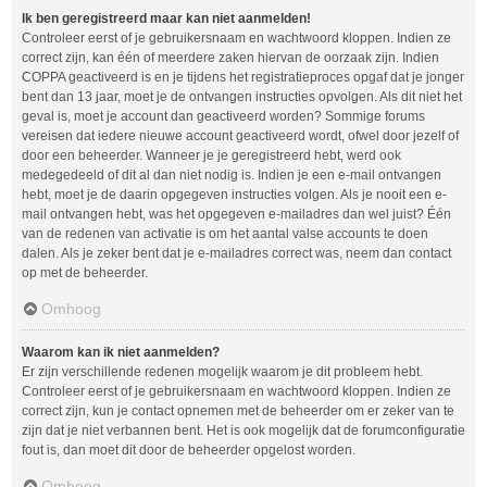
Ik ben geregistreerd maar kan niet aanmelden!
Controleer eerst of je gebruikersnaam en wachtwoord kloppen. Indien ze
correct zijn, kan één of meerdere zaken hiervan de oorzaak zijn. Indien
COPPA geactiveerd is en je tijdens het registratieproces opgaf dat je jonger
bent dan 13 jaar, moet je de ontvangen instructies opvolgen. Als dit niet het
geval is, moet je account dan geactiveerd worden? Sommige forums
vereisen dat iedere nieuwe account geactiveerd wordt, ofwel door jezelf of
door een beheerder. Wanneer je je geregistreerd hebt, werd ook
medegedeeld of dit al dan niet nodig is. Indien je een e-mail ontvangen
hebt, moet je de daarin opgegeven instructies volgen. Als je nooit een e-
mail ontvangen hebt, was het opgegeven e-mailadres dan wel juist? Één
van de redenen van activatie is om het aantal valse accounts te doen
dalen. Als je zeker bent dat je e-mailadres correct was, neem dan contact
op met de beheerder.
Omhoog
Waarom kan ik niet aanmelden?
Er zijn verschillende redenen mogelijk waarom je dit probleem hebt.
Controleer eerst of je gebruikersnaam en wachtwoord kloppen. Indien ze
correct zijn, kun je contact opnemen met de beheerder om er zeker van te
zijn dat je niet verbannen bent. Het is ook mogelijk dat de forumconfiguratie
fout is, dan moet dit door de beheerder opgelost worden.
Omhoog