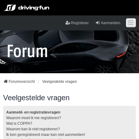
Registreer
Aanmelden
Forumoverzicht
Veelgestelde vragen
Veelgestelde vragen
Aanmeld- en registratievragen
Waarom moet ik me registreren?
Wat is COPPA?
Waarom kan ik niet registreren?
Ik ben geregistreerd maar kan niet aanmelden!