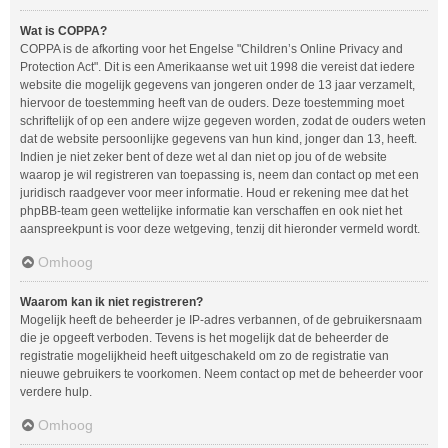
Wat is COPPA?
COPPA is de afkorting voor het Engelse "Children’s Online Privacy and
Protection Act". Dit is een Amerikaanse wet uit 1998 die vereist dat iedere
website die mogelijk gegevens van jongeren onder de 13 jaar verzamelt,
hiervoor de toestemming heeft van de ouders. Deze toestemming moet
schriftelijk of op een andere wijze gegeven worden, zodat de ouders weten
dat de website persoonlijke gegevens van hun kind, jonger dan 13, heeft.
Indien je niet zeker bent of deze wet al dan niet op jou of de website
waarop je wil registreren van toepassing is, neem dan contact op met een
juridisch raadgever voor meer informatie. Houd er rekening mee dat het
phpBB-team geen wettelijke informatie kan verschaffen en ook niet het
aanspreekpunt is voor deze wetgeving, tenzij dit hieronder vermeld wordt.
Omhoog
Waarom kan ik niet registreren?
Mogelijk heeft de beheerder je IP-adres verbannen, of de gebruikersnaam
die je opgeeft verboden. Tevens is het mogelijk dat de beheerder de
registratie mogelijkheid heeft uitgeschakeld om zo de registratie van
nieuwe gebruikers te voorkomen. Neem contact op met de beheerder voor
verdere hulp.
Omhoog