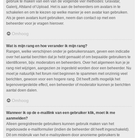
gebruik te maken van één van de volgende vier methodes: Gravatar,
Galerij, Afstand of Upload. Het is aan de beheerders om avatars in te
schakelen en om te kiezen op welke manier je een avatar kan gebruiken.
Als je geen avatars kunt gebruiken, neem dan contact op met een
beheerder voor je vragen hierover.
Omhoog
Wat is mijn rang en hoe verander ik mijn rang?
Rangen, welke verschijnen onder je gebruikersnaam, geven een indicatie
over het aantal berchten dat je hebt gemaakt of om bepaalde gebruikers te
identificeren, bijv. moderators en beheerders. Over het algemeen kun je je
rang niet wijzigen, aangezien ze ingesteld worden door een beheerder. Nu
moet je natuurlijk het forum niet beginnen te spammen met onzinnig veel
berichten, gewoon voor een hogere rang. Dit heeft zelfs mogelijk het
tegenovergestelde effect, een beheerder of moderator kunnen je berichten
aantal doen dalen.
Omhoog
Wanneer ik op de e-maillink van een gebruiker klik, moet ik me
aanmelden?
Alleen geregistreerde gebruikers kunnen gebruik maken van het
ingebouwde e-mailformulier (indien de beheerder dit heeft ingeschakeld).
Dit om misbruik van het e-mailsysteem door anonieme gebruikers te