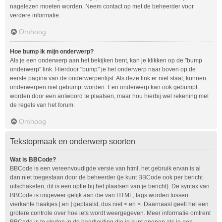
nagelezen moeten worden. Neem contact op met de beheerder voor
verdere informatie.
Omhoog
Hoe bump ik mijn onderwerp?
Als je een onderwerp aan het bekijken bent, kan je klikken op de "bump
onderwerp" link. Hierdoor "bump" je het onderwerp naar boven op de
eerste pagina van de onderwerpenlijst. Als deze link er niet staat, kunnen
onderwerpen niet gebumpt worden. Een onderwerp kan ook gebumpt
worden door een antwoord te plaatsen, maar hou hierbij wel rekening met
de regels van het forum.
Omhoog
Tekstopmaak en onderwerp soorten
Wat is BBCode?
BBCode is een vereenvoudigde versie van html, het gebruik ervan is al
dan niet toegestaan door de beheerder (je kunt BBCode ook per bericht
uitschakelen, dit is een optie bij het plaatsen van je bericht). De syntax van
BBCode is ongeveer gelijk aan die van HTML, tags worden tussen
vierkante haakjes [ en ] geplaatst, dus niet < en >. Daarnaast geeft het een
grotere controle over hoe iets wordt weergegeven. Meer informatie omtrent
BBCode is te vinden in de handleiding die je kunt openen als je een