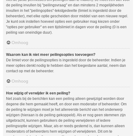
de peiling invullen bij "peilingsvraag" en dan minstens 2 mogelijkheden
invullen in het "peilingopties"-tekstgedeelte (limiet is ingesteld door de
beheerder), met elke optie gescheiden door middel van een nieuwe regel.
Je kunt ook instellen hoeveel opties een gebruiker mag kiezen onder
"opties per gebruiker" en een tijdslimiet in dagen voor de peiling (0 is een
peiling van oneindige duur).
Omhoog
Waarom kan ik niet meer peilingsopties toevoegen?
De limiet voor de peilingsopties is ingesteld door de beheerder. Indien je
meer opties denkt nodig te hebben dan het toegestane aantal, neem dan
contact op met de beheerder.
Omhoog
Hoe wijzig of verwijder ik een peiling?
Net zoals bij de berichten kan een peiling alleen gewijzigd worden door
degene die hem gemaakt heeft, en door een moderator of beheerder. Om
de peiling te wijzigen moet je het allereerste bericht van het onderwerp
wijzigen (hieraan is de peiling gekoppeld). Als er nog geen stemmen zijn
uitgebracht, kunnen gebruikers de peiling verwijderen of iedere
peilingsoptie wijzigen. Maar, als er reeds gestemd is, dan kunnen alleen
moderators of beheerders hem wijzigen of verwijderen. Dit om te