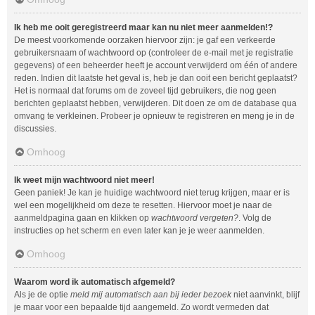
Ik heb me ooit geregistreerd maar kan nu niet meer aanmelden!?
De meest voorkomende oorzaken hiervoor zijn: je gaf een verkeerde
gebruikersnaam of wachtwoord op (controleer de e-mail met je registratie
gegevens) of een beheerder heeft je account verwijderd om één of andere
reden. Indien dit laatste het geval is, heb je dan ooit een bericht geplaatst?
Het is normaal dat forums om de zoveel tijd gebruikers, die nog geen
berichten geplaatst hebben, verwijderen. Dit doen ze om de database qua
omvang te verkleinen. Probeer je opnieuw te registreren en meng je in de
discussies.
Omhoog
Ik weet mijn wachtwoord niet meer!
Geen paniek! Je kan je huidige wachtwoord niet terug krijgen, maar er is
wel een mogelijkheid om deze te resetten. Hiervoor moet je naar de
aanmeldpagina gaan en klikken op
wachtwoord vergeten?
. Volg de
instructies op het scherm en even later kan je je weer aanmelden.
Omhoog
Waarom word ik automatisch afgemeld?
Als je de optie
meld mij automatisch aan bij ieder bezoek
niet aanvinkt, blijf
je maar voor een bepaalde tijd aangemeld. Zo wordt vermeden dat