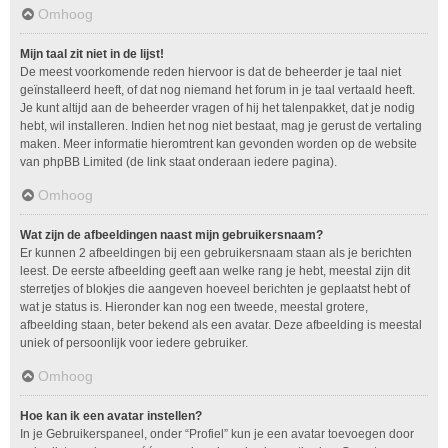
Omhoog
Mijn taal zit niet in de lijst!
De meest voorkomende reden hiervoor is dat de beheerder je taal niet
geïnstalleerd heeft, of dat nog niemand het forum in je taal vertaald heeft.
Je kunt altijd aan de beheerder vragen of hij het talenpakket, dat je nodig
hebt, wil installeren. Indien het nog niet bestaat, mag je gerust de vertaling
maken. Meer informatie hieromtrent kan gevonden worden op de website
van phpBB Limited (de link staat onderaan iedere pagina).
Omhoog
Wat zijn de afbeeldingen naast mijn gebruikersnaam?
Er kunnen 2 afbeeldingen bij een gebruikersnaam staan als je berichten
leest. De eerste afbeelding geeft aan welke rang je hebt, meestal zijn dit
sterretjes of blokjes die aangeven hoeveel berichten je geplaatst hebt of
wat je status is. Hieronder kan nog een tweede, meestal grotere,
afbeelding staan, beter bekend als een avatar. Deze afbeelding is meestal
uniek of persoonlijk voor iedere gebruiker.
Omhoog
Hoe kan ik een avatar instellen?
In je Gebruikerspaneel, onder “Profiel” kun je een avatar toevoegen door