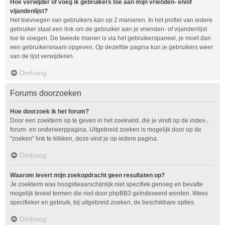
Hoe verwijder of voeg ik gebruikers toe aan mijn vrienden- en/of
vijandenlijst?
Het toevoegen van gebruikers kan op 2 manieren. In het profiel van iedere
gebruiker staat een link om de gebruiker aan je vrienden- of vijandenlijst
toe te voegen. De tweede manier is via het gebruikerspaneel, je moet dan
een gebruikersnaam opgeven. Op dezelfde pagina kun je gebruikers weer
van de lijst verwijderen.
Omhoog
Forums doorzoeken
Hoe doorzoek ik het forum?
Door een zoekterm op te geven in het zoekveld, die je vindt op de index-,
forum- en onderwerppagina. Uitgebreid zoeken is mogelijk door op de
"zoeken" link te klikken, deze vind je op iedere pagina.
Omhoog
Waarom levert mijn zoekopdracht geen resultaten op?
Je zoekterm was hoogstwaarschijnlijk niet specifiek genoeg en bevatte
mogelijk teveel termen die niet door phpBB3 geïndexeerd worden. Wees
specifieker en gebruik, bij uitgebreid zoeken, de beschikbare opties.
Omhoog