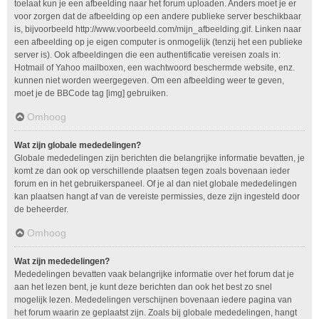
toelaat kun je een afbeelding naar het forum uploaden. Anders moet je er
voor zorgen dat de afbeelding op een andere publieke server beschikbaar
is, bijvoorbeeld http://www.voorbeeld.com/mijn_afbeelding.gif. Linken naar
een afbeelding op je eigen computer is onmogelijk (tenzij het een publieke
server is). Ook afbeeldingen die een authentificatie vereisen zoals in:
Hotmail of Yahoo mailboxen, een wachtwoord beschermde website, enz.
kunnen niet worden weergegeven. Om een afbeelding weer te geven,
moet je de BBCode tag [img] gebruiken.
Omhoog
Wat zijn globale mededelingen?
Globale mededelingen zijn berichten die belangrijke informatie bevatten, je
komt ze dan ook op verschillende plaatsen tegen zoals bovenaan ieder
forum en in het gebruikerspaneel. Of je al dan niet globale mededelingen
kan plaatsen hangt af van de vereiste permissies, deze zijn ingesteld door
de beheerder.
Omhoog
Wat zijn mededelingen?
Mededelingen bevatten vaak belangrijke informatie over het forum dat je
aan het lezen bent, je kunt deze berichten dan ook het best zo snel
mogelijk lezen. Mededelingen verschijnen bovenaan iedere pagina van
het forum waarin ze geplaatst zijn. Zoals bij globale mededelingen, hangt