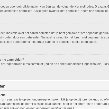
oevoegen door gebruik te maken van één van de volgende vier methodes: Gravatar, G
een avatar kan gebruiken. Als je geen avatars kunt gebruiken, neem dan contact op
n indicatie over het aantal berchten dat je hebt gemaakt of om bepaalde gebruiker
eld worden door een beheerder. Nu moet je natuurlijk het forum niet beginnen te 
effect, een beheerder of moderator kunnen je berichten aantal doen dalen.
 ik me aanmelden?
het ingebouwde e-mailformulier (indien de beheerder dit heeft ingeschakeld). Di
hten
actie?
f om een reactie op een onderwerp te maken, klik je op de bijhorende knop op of
 kan aanmaken, de permissies die je al dan niet hebt in het forum staan onderaan 
ag niet antwoorden op een onderwerp in dit forum, enz.
).