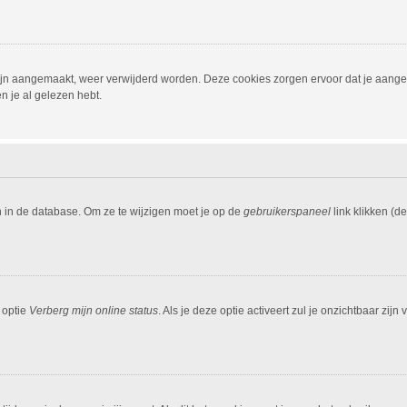
 zijn aangemaakt, weer verwijderd worden. Deze cookies zorgen ervoor dat je aang
n je al gelezen hebt.
n in de database. Om ze te wijzigen moet je op de
gebruikerspaneel
link klikken (d
 optie
Verberg mijn online status
. Als je deze optie activeert zul je onzichtbaar zi