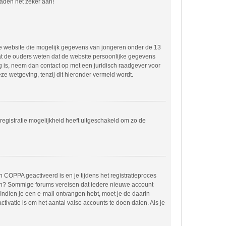
raden het zeker aan!
dere website die mogelijk gegevens van jongeren onder de 13
at de ouders weten dat de website persoonlijke gegevens
ing is, neem dan contact op met een juridisch raadgever voor
e wetgeving, tenzij dit hieronder vermeld wordt.
registratie mogelijkheid heeft uitgeschakeld om zo de
 COPPA geactiveerd is en je tijdens het registratieproces
orden? Sommige forums vereisen dat iedere nieuwe account
 Indien je een e-mail ontvangen hebt, moet je de daarin
ivatie is om het aantal valse accounts te doen dalen. Als je