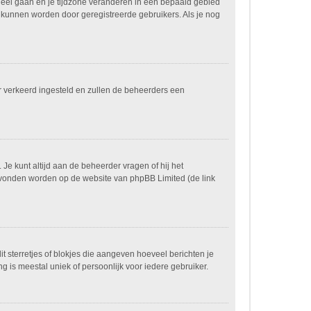
paneel gaan en je tijdzone veranderen in een bepaald gebied
 kunnen worden door geregistreerde gebruikers. Als je nog
ver verkeerd ingesteld en zullen de beheerders een
 Je kunt altijd aan de beheerder vragen of hij het
n gevonden worden op de website van phpBB Limited (de link
it sterretjes of blokjes die aangeven hoeveel berichten je
g is meestal uniek of persoonlijk voor iedere gebruiker.