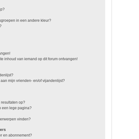
ep?
sgroepen in een andere kleur?
?
vangen!
te inhoud van iemand op dit forum ontvangen!
enlijst?
 aan mijn vrienden- en/of vijandenlijst?
 resultaten op?
n een lege pagina?
nderwerpen vinden?
ers
jzer en abonnement?