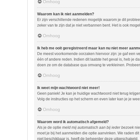
Omhoog
Waarom kan ik niet aanmelden?
Er zijn verschillende redenen mogelijk waarom je dit proble
zeker van te zijn dat je niet verbannen bent. Het is ook moge
Omhoog
Ik heb me ooit geregistreerd maar kan nu niet meer aanm
De meest voorkomende oorzaken hiervoor zijn: je gaf een ve
één of andere reden. Indien dit laatste het geval is, heb je 
doen ze om de database qua omvang te verkleinen. Probeer j
Omhoog
Ik weet mijn wachtwoord niet meer!
Geen paniek! Je kan je huidige wachtwoord niet terug krijg
Volg de instructies op het scherm en even later kan je je we
Omhoog
Waarom word ik automatisch afgemeld?
Als je de optie
meld mij automatisch aan bij ieder bezoek
nie
moet je bij het aanmelden die optie aanvinken. We raden dit 
niet beschikbaar is, heeft de beheerder deze uitgeschakeld.