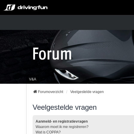
V&A
Forumoverzicht
Veelgestelde vragen
Veelgestelde vragen
Aanmeld- en registratievragen
Waarom moet ik me registreren?
Wat is COPPA?