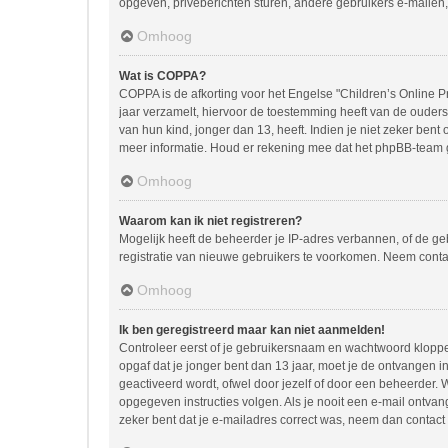
opgeven, privéberichten sturen, andere gebruikers e-mailen,
Omhoog
Wat is COPPA?
COPPA is de afkorting voor het Engelse "Children’s Online Pr
jaar verzamelt, hiervoor de toestemming heeft van de ouder
van hun kind, jonger dan 13, heeft. Indien je niet zeker bent
meer informatie. Houd er rekening mee dat het phpBB-team ge
Omhoog
Waarom kan ik niet registreren?
Mogelijk heeft de beheerder je IP-adres verbannen, of de ge
registratie van nieuwe gebruikers te voorkomen. Neem conta
Omhoog
Ik ben geregistreerd maar kan niet aanmelden!
Controleer eerst of je gebruikersnaam en wachtwoord kloppen.
opgaf dat je jonger bent dan 13 jaar, moet je de ontvangen 
geactiveerd wordt, ofwel door jezelf of door een beheerder. 
opgegeven instructies volgen. Als je nooit een e-mail ontva
zeker bent dat je e-mailadres correct was, neem dan contact