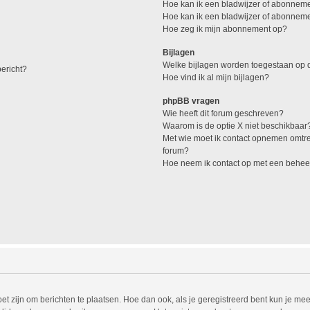
Hoe kan ik een bladwijzer of abonneme
Hoe kan ik een bladwijzer of abonnemen
Hoe zeg ik mijn abonnement op?
Bijlagen
Welke bijlagen worden toegestaan op d
ericht?
Hoe vind ik al mijn bijlagen?
phpBB vragen
Wie heeft dit forum geschreven?
Waarom is de optie X niet beschikbaar
Met wie moet ik contact opnemen omtren
forum?
Hoe neem ik contact op met een behee
et zijn om berichten te plaatsen. Hoe dan ook, als je geregistreerd bent kun je mee