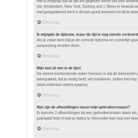
Het is mogelijk dat de tijd die gegeven wordt van een andere 
(vb: Amsterdam, New York, Sydney, enz.). Wees er bewust va
niet geregistreerd bent is dit een goed moment om dit te doe
Omhoog
Ik wijzigde de tijdzone, maar de tijd is nog steeds verkeerd
Als je zeker bent dat je de correcte tijdzone en zomertijd go
aanpassing moeten doen.
Omhoog
Mijn taal zit niet in de lijst!
De meest voorkomende reden hiervoor is dat de beheerder je ta
talenpakket, dat je nodig hebt, wil installeren. Indien het 
staat onderaan iedere pagina).
Omhoog
Wat zijn de afbeeldingen naast mijn gebruikersnaam?
Er kunnen 2 afbeeldingen bij een gebruikersnaam staan als je
geplaatst hebt of wat je status is. Hieronder kan nog een twe
Omhoog