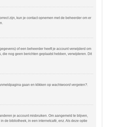
correct zijn, kun je contact opnemen met de beheerder om er
n.
 gegevens) of een beheerder heeft je account verwijderd om
rs, die nog geen berichten geplaatst hebben, verwijderen. Dit
 aanmeldpagina gaan en klikken op
wachtwoord vergeten?
.
 anderen je account misbruiken. Om aangemeld te blijven,
n de bibliotheek, in een internetcafé, enz. Als deze optie