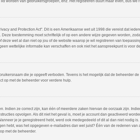
 lid worden van gebruikersgroepen, enz. Het registreren duurt maar even, dus we 
ivacy and Protection Act". Dit is een Amerikaanse wet uit 1998 die vereist dat ie
s. Deze toestemming moet schriftelijk of op een andere wijze gegeven worden, zod
 of deze wet al dan niet op jou of de website waarop je wil registreren van toepass
en wettelijke informatie kan verschaffen en ook niet het aanspreekpunt is voor dez
bruikersnaam die je opgeeft verboden. Tevens is het mogelijk dat de beheerder de 
ct op met de beheerder voor verdere hulp.
 Indien ze correct zijn, kan één of meerdere zaken hiervan de oorzaak zijn. Indien
instructies opvolgen. Als dit niet het geval is, moet je account dan geactiveerd w
Wanneer je je geregistreerd hebt, werd ook medegedeeld of dit al dan niet nodig is.
ngen hebt, was het opgegeven e-mailadres dan wel juist? Één van de redenen van act
 op met de beheerder.