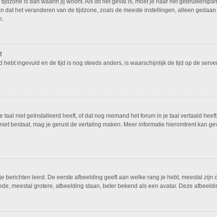
tijdzone is dan waarin jij woont. Als dit het geval is, moet je naar het gebruikers
n dat het veranderen van de tijdzone, zoals de meeste instellingen, alleen gedaan
n.
!
ed hebt ingevuld en de tijd is nog steeds anders, is waarschijnlijk de tijd op de ser
al niet geïnstalleerd heeft, of dat nog niemand het forum in je taal vertaald heeft.
nog niet bestaat, mag je gerust de vertaling maken. Meer informatie hieromtrent ka
 berichten leest. De eerste afbeelding geeft aan welke rang je hebt, meestal zijn d
ede, meestal grotere, afbeelding staan, beter bekend als een avatar. Deze afbeeldin