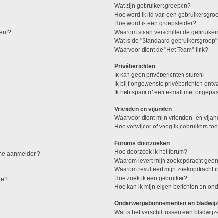
Wat zijn gebruikersgroepen?
Hoe word ik lid van een gebruikersgro
Hoe word ik een groepsleider?
den!?
Waarom staan verschillende gebruiker
Wat is de "Standaard gebruikersgroep"
Waarvoor dient de "Het Team"-link?
Privéberichten
Ik kan geen privéberichten sturen!
Ik blijf ongewenste privéberichten ont
Ik heb spam of een e-mail met ongepas
Vrienden en vijanden
Waarvoor dient mijn vrienden- en vijand
Hoe verwijder of voeg ik gebruikers toe
Forums doorzoeken
Hoe doorzoek ik het forum?
k me aanmelden?
Waarom levert mijn zoekopdracht geen
Waarom resulteert mijn zoekopdracht i
Hoe zoek ik een gebruiker?
ie?
Hoe kan ik mijn eigen berichten en o
Onderwerpabonnementen en bladwijz
Wat is het verschil tussen een bladwi