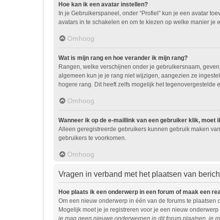
Hoe kan ik een avatar instellen?
In je Gebruikerspaneel, onder “Profiel” kun je een avatar t
avatars in te schakelen en om te kiezen op welke manier je 
Omhoog
Wat is mijn rang en hoe verander ik mijn rang?
Rangen, welke verschijnen onder je gebruikersnaam, geven ee
algemeen kun je je rang niet wijzigen, aangezien ze ingest
hogere rang. Dit heeft zelfs mogelijk het tegenovergestelde 
Omhoog
Wanneer ik op de e-maillink van een gebruiker klik, moet
Alleen geregistreerde gebruikers kunnen gebruik maken van 
gebruikers te voorkomen.
Omhoog
Vragen in verband met het plaatsen van beric
Hoe plaats ik een onderwerp in een forum of maak een re
Om een nieuw onderwerp in één van de forums te plaatsen o
Mogelijk moet je je registreren voor je een nieuw onderwerp
je mag geen nieuwe onderwerpen in dit forum plaatsen, je m