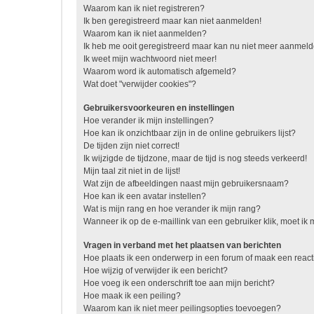
Waarom kan ik niet registreren?
Ik ben geregistreerd maar kan niet aanmelden!
Waarom kan ik niet aanmelden?
Ik heb me ooit geregistreerd maar kan nu niet meer aanmel
Ik weet mijn wachtwoord niet meer!
Waarom word ik automatisch afgemeld?
Wat doet "verwijder cookies"?
Gebruikersvoorkeuren en instellingen
Hoe verander ik mijn instellingen?
Hoe kan ik onzichtbaar zijn in de online gebruikers lijst?
De tijden zijn niet correct!
Ik wijzigde de tijdzone, maar de tijd is nog steeds verkeerd!
Mijn taal zit niet in de lijst!
Wat zijn de afbeeldingen naast mijn gebruikersnaam?
Hoe kan ik een avatar instellen?
Wat is mijn rang en hoe verander ik mijn rang?
Wanneer ik op de e-maillink van een gebruiker klik, moet i
Vragen in verband met het plaatsen van berichten
Hoe plaats ik een onderwerp in een forum of maak een react
Hoe wijzig of verwijder ik een bericht?
Hoe voeg ik een onderschrift toe aan mijn bericht?
Hoe maak ik een peiling?
Waarom kan ik niet meer peilingsopties toevoegen?