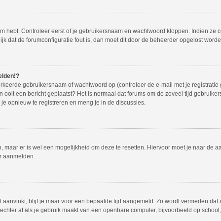
em hebt. Controleer eerst of je gebruikersnaam en wachtwoord kloppen. Indien ze 
lijk dat de forumconfiguratie fout is, dan moet dit door de beheerder opgelost worde
elden!?
rkeerde gebruikersnaam of wachtwoord op (controleer de e-mail met je registratie
dan ooit een bericht geplaatst? Het is normaal dat forums om de zoveel tijd gebruike
e opnieuw te registreren en meng je in de discussies.
en, maar er is wel een mogelijkheid om deze te resetten. Hiervoor moet je naar de
er aanmelden.
t aanvinkt, blijf je maar voor een bepaalde tijd aangemeld. Zo wordt vermeden dat
echter af als je gebruik maakt van een openbare computer, bijvoorbeeld op school, i