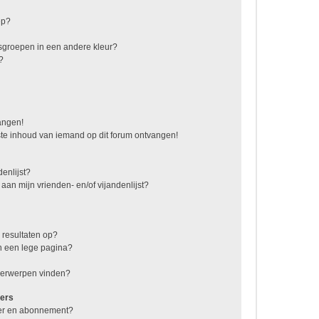
ep?
sgroepen in een andere kleur?
?
vangen!
te inhoud van iemand op dit forum ontvangen!
enlijst?
 aan mijn vrienden- en/of vijandenlijst?
 resultaten op?
n een lege pagina?
nderwerpen vinden?
ers
jzer en abonnement?