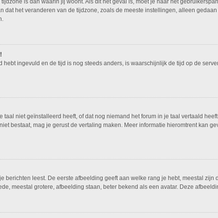
tijdzone is dan waarin jij woont. Als dit het geval is, moet je naar het gebruikers
n dat het veranderen van de tijdzone, zoals de meeste instellingen, alleen gedaan
n.
!
ed hebt ingevuld en de tijd is nog steeds anders, is waarschijnlijk de tijd op de ser
al niet geïnstalleerd heeft, of dat nog niemand het forum in je taal vertaald heeft.
nog niet bestaat, mag je gerust de vertaling maken. Meer informatie hieromtrent ka
 berichten leest. De eerste afbeelding geeft aan welke rang je hebt, meestal zijn d
ede, meestal grotere, afbeelding staan, beter bekend als een avatar. Deze afbeeldin