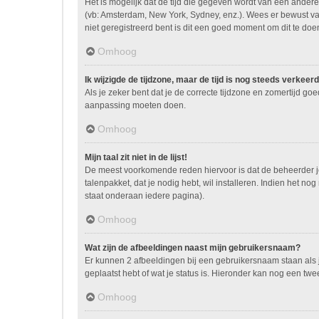
Het is mogelijk dat de tijd die gegeven wordt van een andere 
(vb: Amsterdam, New York, Sydney, enz.). Wees er bewust va
niet geregistreerd bent is dit een goed moment om dit te doe
Omhoog
Ik wijzigde de tijdzone, maar de tijd is nog steeds verkeerd
Als je zeker bent dat je de correcte tijdzone en zomertijd go
aanpassing moeten doen.
Omhoog
Mijn taal zit niet in de lijst!
De meest voorkomende reden hiervoor is dat de beheerder je ta
talenpakket, dat je nodig hebt, wil installeren. Indien het 
staat onderaan iedere pagina).
Omhoog
Wat zijn de afbeeldingen naast mijn gebruikersnaam?
Er kunnen 2 afbeeldingen bij een gebruikersnaam staan als je
geplaatst hebt of wat je status is. Hieronder kan nog een twe
Omhoog