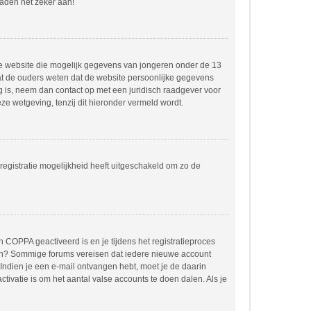
raden het zeker aan!
dere website die mogelijk gegevens van jongeren onder de 13
at de ouders weten dat de website persoonlijke gegevens
ing is, neem dan contact op met een juridisch raadgever voor
e wetgeving, tenzij dit hieronder vermeld wordt.
registratie mogelijkheid heeft uitgeschakeld om zo de
 COPPA geactiveerd is en je tijdens het registratieproces
orden? Sommige forums vereisen dat iedere nieuwe account
 Indien je een e-mail ontvangen hebt, moet je de daarin
ivatie is om het aantal valse accounts te doen dalen. Als je