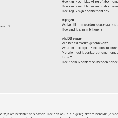
Hoe kan ik een bladwijzer of abonneme
Hoe kan ik een bladwijzer of abonnemen
Hoe zeg ik mijn abonnement op?
Bijlagen
Welke bijlagen worden toegestaan op d
ericht?
Hoe vind ik al mijn bijlagen?
phpBB vragen
Wie heeft dit forum geschreven?
Waarom is de optie X niet beschikbaar
Met wie moet ik contact opnemen omtren
forum?
Hoe neem ik contact op met een behee
et zijn om berichten te plaatsen. Hoe dan ook, als je geregistreerd bent kun je mee