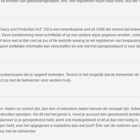
 lid worden van gebruikersgroepen, enz. Het registreren duurt maar even, dus we 
ivacy and Protection Act". Dit is een Amerikaanse wet uit 1998 die vereist dat ie
s. Deze toestemming moet schriftelijk of op een andere wijze gegeven worden, zod
 of deze wet al dan niet op jou of de website waarop je wil registreren van toepass
en wettelijke informatie kan verschaffen en ook niet het aanspreekpunt is voor dez
bruikersnaam die je opgeeft verboden. Tevens is het mogelijk dat de beheerder de 
ct op met de beheerder voor verdere hulp.
 Indien ze correct zijn, kan één of meerdere zaken hiervan de oorzaak zijn. Indien
instructies opvolgen. Als dit niet het geval is, moet je account dan geactiveerd w
Wanneer je je geregistreerd hebt, werd ook medegedeeld of dit al dan niet nodig is.
ngen hebt, was het opgegeven e-mailadres dan wel juist? Één van de redenen van act
 op met de beheerder.