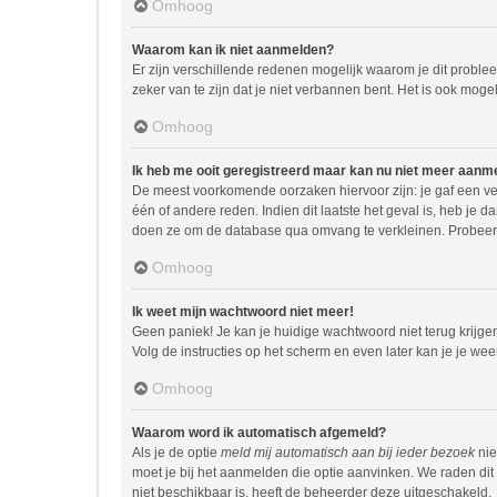
Omhoog
Waarom kan ik niet aanmelden?
Er zijn verschillende redenen mogelijk waarom je dit proble
zeker van te zijn dat je niet verbannen bent. Het is ook moge
Omhoog
Ik heb me ooit geregistreerd maar kan nu niet meer aanm
De meest voorkomende oorzaken hiervoor zijn: je gaf een ve
één of andere reden. Indien dit laatste het geval is, heb je 
doen ze om de database qua omvang te verkleinen. Probeer j
Omhoog
Ik weet mijn wachtwoord niet meer!
Geen paniek! Je kan je huidige wachtwoord niet terug krijg
Volg de instructies op het scherm en even later kan je je we
Omhoog
Waarom word ik automatisch afgemeld?
Als je de optie
meld mij automatisch aan bij ieder bezoek
nie
moet je bij het aanmelden die optie aanvinken. We raden dit 
niet beschikbaar is, heeft de beheerder deze uitgeschakeld.