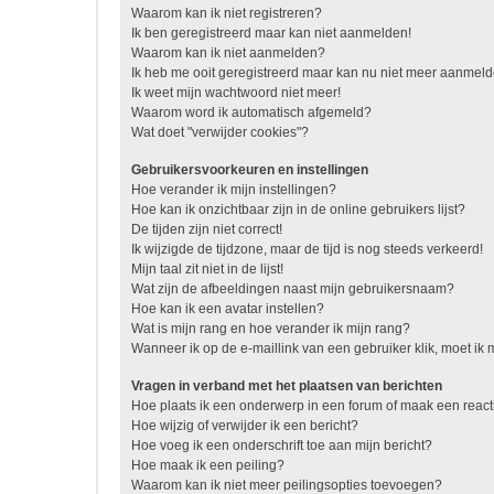
Waarom kan ik niet registreren?
Ik ben geregistreerd maar kan niet aanmelden!
Waarom kan ik niet aanmelden?
Ik heb me ooit geregistreerd maar kan nu niet meer aanmel
Ik weet mijn wachtwoord niet meer!
Waarom word ik automatisch afgemeld?
Wat doet "verwijder cookies"?
Gebruikersvoorkeuren en instellingen
Hoe verander ik mijn instellingen?
Hoe kan ik onzichtbaar zijn in de online gebruikers lijst?
De tijden zijn niet correct!
Ik wijzigde de tijdzone, maar de tijd is nog steeds verkeerd!
Mijn taal zit niet in de lijst!
Wat zijn de afbeeldingen naast mijn gebruikersnaam?
Hoe kan ik een avatar instellen?
Wat is mijn rang en hoe verander ik mijn rang?
Wanneer ik op de e-maillink van een gebruiker klik, moet i
Vragen in verband met het plaatsen van berichten
Hoe plaats ik een onderwerp in een forum of maak een react
Hoe wijzig of verwijder ik een bericht?
Hoe voeg ik een onderschrift toe aan mijn bericht?
Hoe maak ik een peiling?
Waarom kan ik niet meer peilingsopties toevoegen?