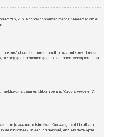
correct zijn, kun je contact opnemen met de beheerder om er
n.
 gegevens) of een beheerder heeft je account verwijderd om
rs, die nog geen berichten geplaatst hebben, verwijderen. Dit
 aanmeldpagina gaan en klikken op
wachtwoord vergeten?
.
 anderen je account misbruiken. Om aangemeld te blijven,
n de bibliotheek, in een internetcafé, enz. Als deze optie