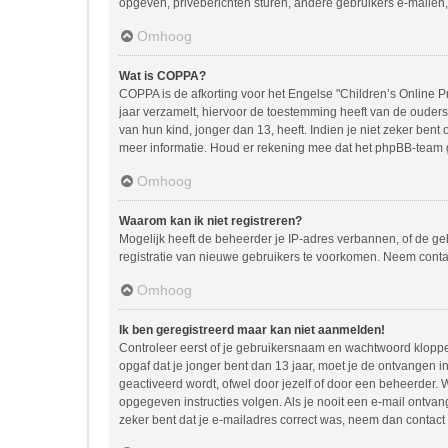
opgeven, privéberichten sturen, andere gebruikers e-mailen,
Omhoog
Wat is COPPA?
COPPA is de afkorting voor het Engelse "Children’s Online Pr
jaar verzamelt, hiervoor de toestemming heeft van de ouder
van hun kind, jonger dan 13, heeft. Indien je niet zeker bent
meer informatie. Houd er rekening mee dat het phpBB-team ge
Omhoog
Waarom kan ik niet registreren?
Mogelijk heeft de beheerder je IP-adres verbannen, of de ge
registratie van nieuwe gebruikers te voorkomen. Neem conta
Omhoog
Ik ben geregistreerd maar kan niet aanmelden!
Controleer eerst of je gebruikersnaam en wachtwoord kloppen.
opgaf dat je jonger bent dan 13 jaar, moet je de ontvangen 
geactiveerd wordt, ofwel door jezelf of door een beheerder. 
opgegeven instructies volgen. Als je nooit een e-mail ontva
zeker bent dat je e-mailadres correct was, neem dan contact