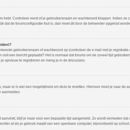
em hebt. Controleer eerst of je gebruikersnaam en wachtwoord kloppen. Indien ze 
lijk dat de forumconfiguratie fout is, dan moet dit door de beheerder opgelost worde
elden!?
rkeerde gebruikersnaam of wachtwoord op (controleer de e-mail met je registratie
dan ooit een bericht geplaatst? Het is normaal dat forums om de zoveel tijd gebruike
e opnieuw te registreren en meng je in de discussies.
en, maar er is wel een mogelijkheid om deze te resetten. Hiervoor moet je naar de
er aanmelden.
t aanvinkt, blijf je maar voor een bepaalde tijd aangemeld. Zo wordt vermeden dat
echter af als je gebruik maakt van een openbare computer, bijvoorbeeld op school, i