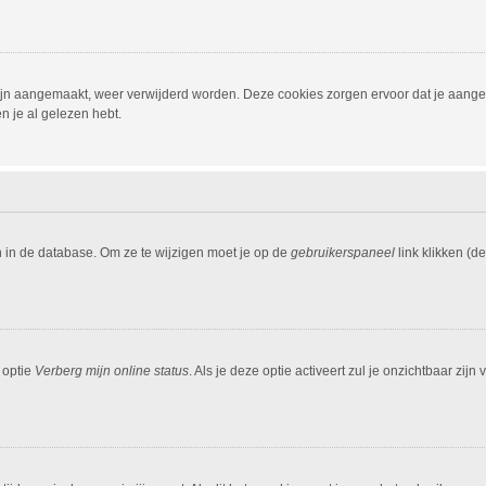
 zijn aangemaakt, weer verwijderd worden. Deze cookies zorgen ervoor dat je aang
n je al gelezen hebt.
n in de database. Om ze te wijzigen moet je op de
gebruikerspaneel
link klikken (d
 optie
Verberg mijn online status
. Als je deze optie activeert zul je onzichtbaar zi