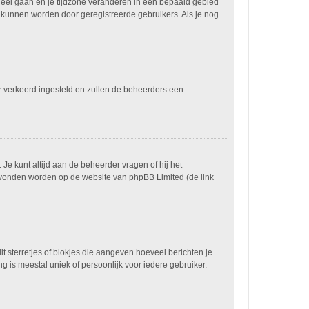
paneel gaan en je tijdzone veranderen in een bepaald gebied
 kunnen worden door geregistreerde gebruikers. Als je nog
ver verkeerd ingesteld en zullen de beheerders een
 Je kunt altijd aan de beheerder vragen of hij het
n gevonden worden op de website van phpBB Limited (de link
it sterretjes of blokjes die aangeven hoeveel berichten je
g is meestal uniek of persoonlijk voor iedere gebruiker.