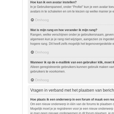
Hoe kan ik een avatar instellen?
In je Gebruikerspaneel, onder “Profiel” kun je een avatar t
avatars in te schakelen en om te kiezen op welke manier je 
Omhoog
Wat is mijn rang en hoe verander ik mijn rang?
Rangen, welke verschijnen onder je gebruikersnaam, geven ee
algemeen kun je je rang niet wijzigen, aangezien ze ingest
hogere rang. Dit heeft zelfs mogelijk het tegenovergestelde 
Omhoog
Wanneer ik op de e-maillink van een gebruiker klik, moet
Alleen geregistreerde gebruikers kunnen gebruik maken van 
gebruikers te voorkomen.
Omhoog
Vragen in verband met het plaatsen van beric
Hoe plaats ik een onderwerp in een forum of maak een re
Om een nieuw onderwerp in één van de forums te plaatsen o
Mogelijk moet je je registreren voor je een nieuw onderwerp
je mag geen nieuwe onderwerpen in dit forum plaatsen, je m