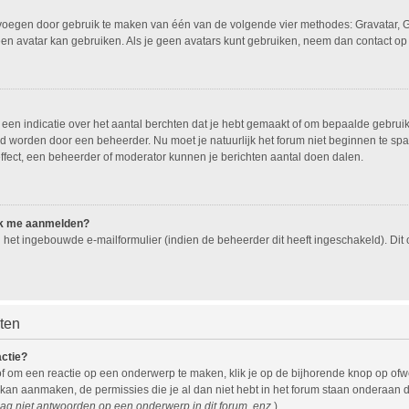
oevoegen door gebruik te maken van één van de volgende vier methodes: Gravatar, G
een avatar kan gebruiken. Als je geen avatars kunt gebruiken, neem dan contact op
n indicatie over het aantal berchten dat je hebt gemaakt of om bepaalde gebruiker
eld worden door een beheerder. Nu moet je natuurlijk het forum niet beginnen te 
effect, een beheerder of moderator kunnen je berichten aantal doen dalen.
 ik me aanmelden?
het ingebouwde e-mailformulier (indien de beheerder dit heeft ingeschakeld). Di
hten
actie?
f om een reactie op een onderwerp te maken, klik je op de bijhorende knop op of
 kan aanmaken, de permissies die je al dan niet hebt in het forum staan onderaan 
ag niet antwoorden op een onderwerp in dit forum, enz.
).