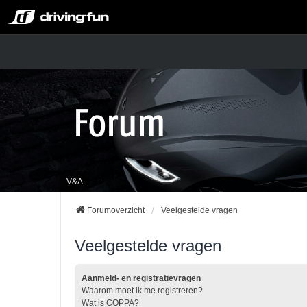
V&A
Forumoverzicht
Veelgestelde vragen
Veelgestelde vragen
Aanmeld- en registratievragen
Waarom moet ik me registreren?
Wat is COPPA?