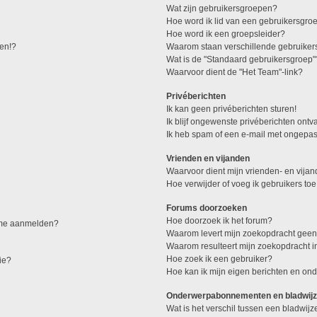
Wat zijn gebruikersgroepen?
Hoe word ik lid van een gebruikersgro
Hoe word ik een groepsleider?
den!?
Waarom staan verschillende gebruiker
Wat is de "Standaard gebruikersgroep"
Waarvoor dient de "Het Team"-link?
Privéberichten
Ik kan geen privéberichten sturen!
Ik blijf ongewenste privéberichten ont
Ik heb spam of een e-mail met ongepas
Vrienden en vijanden
Waarvoor dient mijn vrienden- en vijand
Hoe verwijder of voeg ik gebruikers toe
Forums doorzoeken
Hoe doorzoek ik het forum?
k me aanmelden?
Waarom levert mijn zoekopdracht geen
Waarom resulteert mijn zoekopdracht i
Hoe zoek ik een gebruiker?
ie?
Hoe kan ik mijn eigen berichten en o
Onderwerpabonnementen en bladwijz
Wat is het verschil tussen een bladwi