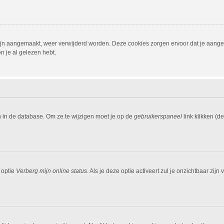
 zijn aangemaakt, weer verwijderd worden. Deze cookies zorgen ervoor dat je aang
n je al gelezen hebt.
n in de database. Om ze te wijzigen moet je op de
gebruikerspaneel
link klikken (d
 optie
Verberg mijn online status
. Als je deze optie activeert zul je onzichtbaar zi