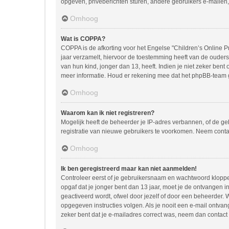
opgeven, privéberichten sturen, andere gebruikers e-mailen,
Omhoog
Wat is COPPA?
COPPA is de afkorting voor het Engelse "Children’s Online Pr
jaar verzamelt, hiervoor de toestemming heeft van de ouder
van hun kind, jonger dan 13, heeft. Indien je niet zeker bent
meer informatie. Houd er rekening mee dat het phpBB-team ge
Omhoog
Waarom kan ik niet registreren?
Mogelijk heeft de beheerder je IP-adres verbannen, of de ge
registratie van nieuwe gebruikers te voorkomen. Neem conta
Omhoog
Ik ben geregistreerd maar kan niet aanmelden!
Controleer eerst of je gebruikersnaam en wachtwoord kloppen.
opgaf dat je jonger bent dan 13 jaar, moet je de ontvangen 
geactiveerd wordt, ofwel door jezelf of door een beheerder. 
opgegeven instructies volgen. Als je nooit een e-mail ontva
zeker bent dat je e-mailadres correct was, neem dan contact