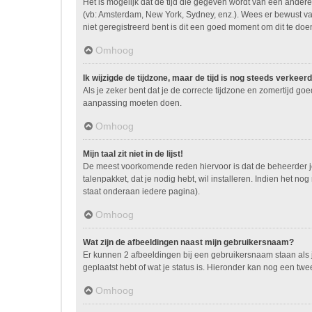
Het is mogelijk dat de tijd die gegeven wordt van een andere 
(vb: Amsterdam, New York, Sydney, enz.). Wees er bewust va
niet geregistreerd bent is dit een goed moment om dit te doe
Omhoog
Ik wijzigde de tijdzone, maar de tijd is nog steeds verkeerd
Als je zeker bent dat je de correcte tijdzone en zomertijd go
aanpassing moeten doen.
Omhoog
Mijn taal zit niet in de lijst!
De meest voorkomende reden hiervoor is dat de beheerder je ta
talenpakket, dat je nodig hebt, wil installeren. Indien het 
staat onderaan iedere pagina).
Omhoog
Wat zijn de afbeeldingen naast mijn gebruikersnaam?
Er kunnen 2 afbeeldingen bij een gebruikersnaam staan als je
geplaatst hebt of wat je status is. Hieronder kan nog een twe
Omhoog