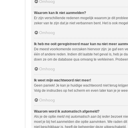
Omhoog
Waarom kan ik niet aanmelden?
Er zijn verschillende redenen mogelijk waarom je dit proble
zeker van te zijn dat je niet verbannen bent. Het is ook moge
Omhoog
Ik heb me ooit geregistreerd maar kan nu niet meer aanm
De meest voorkomende oorzaken hiervoor zijn: je gaf een ve
één of andere reden. Indien dit laatste het geval is, heb je 
doen ze om de database qua omvang te verkleinen. Probeer j
Omhoog
Ik weet mijn wachtwoord niet meer!
Geen paniek! Je kan je huidige wachtwoord niet terug krijg
Volg de instructies op het scherm en even later kan je je we
Omhoog
Waarom word ik automatisch afgemeld?
Als je de optie
meld mij automatisch aan bij ieder bezoek
nie
moet je bij het aanmelden die optie aanvinken. We raden dit 
niet beschikbaar is, heeft de beheerder deze uitgeschakeld.