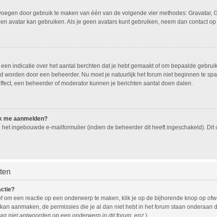
oevoegen door gebruik te maken van één van de volgende vier methodes: Gravatar, G
een avatar kan gebruiken. Als je geen avatars kunt gebruiken, neem dan contact op
n indicatie over het aantal berchten dat je hebt gemaakt of om bepaalde gebruiker
eld worden door een beheerder. Nu moet je natuurlijk het forum niet beginnen te 
effect, een beheerder of moderator kunnen je berichten aantal doen dalen.
 ik me aanmelden?
het ingebouwde e-mailformulier (indien de beheerder dit heeft ingeschakeld). Di
hten
actie?
f om een reactie op een onderwerp te maken, klik je op de bijhorende knop op of
 kan aanmaken, de permissies die je al dan niet hebt in het forum staan onderaan 
ag niet antwoorden op een onderwerp in dit forum, enz.
).