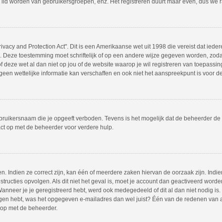
 lid worden van gebruikersgroepen, enz. Het registreren duurt maar even, dus we 
ivacy and Protection Act". Dit is een Amerikaanse wet uit 1998 die vereist dat ie
s. Deze toestemming moet schriftelijk of op een andere wijze gegeven worden, zod
 of deze wet al dan niet op jou of de website waarop je wil registreren van toepass
en wettelijke informatie kan verschaffen en ook niet het aanspreekpunt is voor dez
bruikersnaam die je opgeeft verboden. Tevens is het mogelijk dat de beheerder de 
ct op met de beheerder voor verdere hulp.
 Indien ze correct zijn, kan één of meerdere zaken hiervan de oorzaak zijn. Indien
instructies opvolgen. Als dit niet het geval is, moet je account dan geactiveerd w
Wanneer je je geregistreerd hebt, werd ook medegedeeld of dit al dan niet nodig is.
ngen hebt, was het opgegeven e-mailadres dan wel juist? Één van de redenen van act
 op met de beheerder.