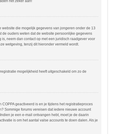
raden het zeker aan!
dere website die mogelijk gegevens van jongeren onder de 13
at de ouders weten dat de website persoonlijke gegevens
ing is, neem dan contact op met een juridisch raadgever voor
e wetgeving, tenzij dit hieronder vermeld wordt.
registratie mogelijkheid heeft uitgeschakeld om zo de
 COPPA geactiveerd is en je tijdens het registratieproces
orden? Sommige forums vereisen dat iedere nieuwe account
 Indien je een e-mail ontvangen hebt, moet je de daarin
ivatie is om het aantal valse accounts te doen dalen. Als je