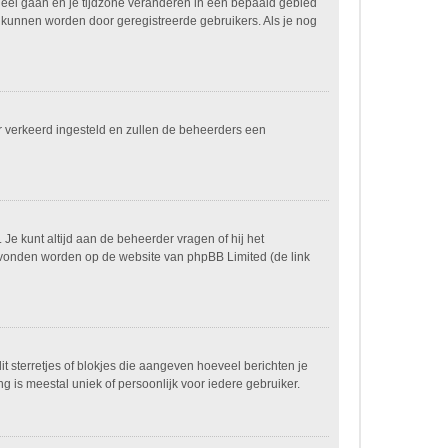
paneel gaan en je tijdzone veranderen in een bepaald gebied
 kunnen worden door geregistreerde gebruikers. Als je nog
ver verkeerd ingesteld en zullen de beheerders een
 Je kunt altijd aan de beheerder vragen of hij het
n gevonden worden op de website van phpBB Limited (de link
it sterretjes of blokjes die aangeven hoeveel berichten je
g is meestal uniek of persoonlijk voor iedere gebruiker.