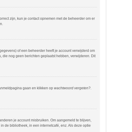
correct zijn, kun je contact opnemen met de beheerder om er
n.
 gegevens) of een beheerder heeft je account verwijderd om
rs, die nog geen berichten geplaatst hebben, verwijderen. Dit
 aanmeldpagina gaan en klikken op
wachtwoord vergeten?
.
 anderen je account misbruiken. Om aangemeld te blijven,
n de bibliotheek, in een internetcafé, enz. Als deze optie