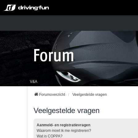
V&A
Forumoverzicht
Veelgestelde vragen
Veelgestelde vragen
Aanmeld- en registratievragen
Waarom moet ik me registreren?
Wat is COPPA?