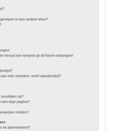
ep?
sgroepen in een andere kleur?
?
vangen!
te inhoud van iemand op dit forum ontvangen!
enlijst?
 aan mijn vrienden- en/of vijandenlijst?
 resultaten op?
n een lege pagina?
nderwerpen vinden?
ers
jzer en abonnement?