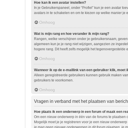
Hoe kan ik een avatar instellen?
In je Gebruikerspaneel, onder “Profiel” kun je een avatar t
avatars in te schakelen en om te kiezen op welke manier je 
Omhoog
Wat is mijn rang en hoe verander ik mijn rang?
Rangen, welke verschijnen onder je gebruikersnaam, geven ee
algemeen kun je je rang niet wijzigen, aangezien ze ingest
hogere rang. Dit heeft zelfs mogelijk het tegenovergestelde 
Omhoog
Wanneer ik op de e-maillink van een gebruiker klik, moet
Alleen geregistreerde gebruikers kunnen gebruik maken van 
gebruikers te voorkomen.
Omhoog
Vragen in verband met het plaatsen van beric
Hoe plaats ik een onderwerp in een forum of maak een re
Om een nieuw onderwerp in één van de forums te plaatsen o
Mogelijk moet je je registreren voor je een nieuw onderwerp
je mag geen nieuwe onderwerpen in dit forum plaatsen, je m