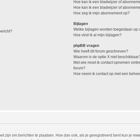
Hoe kan ik een bladwijzer of abonneme
Hoe kan ik een bladwijzer of abonnemen
Hoe zeg ik mijn abonnement op?
Bijlagen
Welke bijlagen worden toegestaan op d
ericht?
Hoe vind ik al mijn bijlagen?
phpBB vragen
Wie heeft dit forum geschreven?
Waarom is de optie X niet beschikbaar
Met wie moet ik contact opnemen omtren
forum?
Hoe neem ik contact op met een behee
et zijn om berichten te plaatsen. Hoe dan ook, als je geregistreerd bent kun je mee