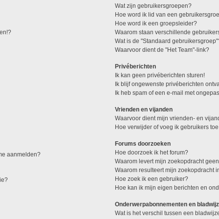
Wat zijn gebruikersgroepen?
Hoe word ik lid van een gebruikersgro
Hoe word ik een groepsleider?
den!?
Waarom staan verschillende gebruiker
Wat is de "Standaard gebruikersgroep"
Waarvoor dient de "Het Team"-link?
Privéberichten
Ik kan geen privéberichten sturen!
Ik blijf ongewenste privéberichten ont
Ik heb spam of een e-mail met ongepas
Vrienden en vijanden
Waarvoor dient mijn vrienden- en vijand
Hoe verwijder of voeg ik gebruikers toe
Forums doorzoeken
Hoe doorzoek ik het forum?
k me aanmelden?
Waarom levert mijn zoekopdracht geen
Waarom resulteert mijn zoekopdracht i
Hoe zoek ik een gebruiker?
ie?
Hoe kan ik mijn eigen berichten en o
Onderwerpabonnementen en bladwijz
Wat is het verschil tussen een bladwi