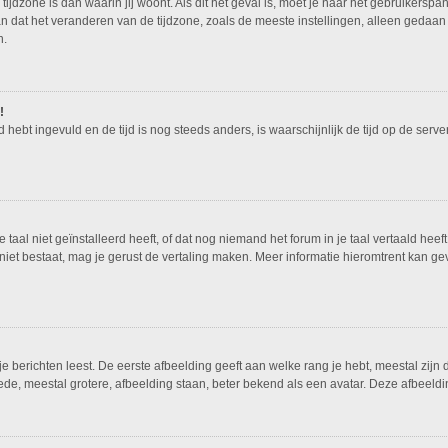
tijdzone is dan waarin jij woont. Als dit het geval is, moet je naar het gebruikers
n dat het veranderen van de tijdzone, zoals de meeste instellingen, alleen gedaan
n.
!
ed hebt ingevuld en de tijd is nog steeds anders, is waarschijnlijk de tijd op de ser
al niet geïnstalleerd heeft, of dat nog niemand het forum in je taal vertaald heeft.
nog niet bestaat, mag je gerust de vertaling maken. Meer informatie hieromtrent ka
 berichten leest. De eerste afbeelding geeft aan welke rang je hebt, meestal zijn d
ede, meestal grotere, afbeelding staan, beter bekend als een avatar. Deze afbeeldin