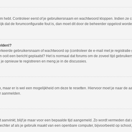
em hebt. Controleer eerst of je gebruikersnaam en wachtwoord kloppen. Indien ze 
lijk dat de forumconfiguratie fout is, dan moet dit door de beheerder opgelost worde
elden!?
rkeerde gebruikersnaam of wachtwoord op (controleer de e-mail met je registratie
dan ooit een bericht geplaatst? Het is normaal dat forums om de zoveel tijd gebruike
e opnieuw te registreren en meng je in de discussies.
en, maar er is wel een mogelijkheid om deze te resetten. Hiervoor moet je naar de
er aanmelden.
t aanvinkt, blijf je maar voor een bepaalde tijd aangemeld. Zo wordt vermeden dat
echter af als je gebruik maakt van een openbare computer, bijvoorbeeld op school, i